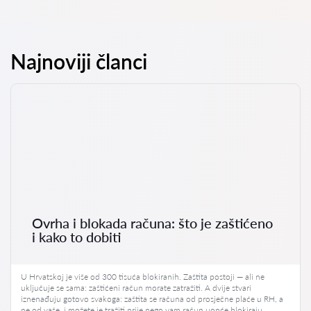
Najnoviji članci
Ovrha i blokada računa: što je zaštićeno
i kako to dobiti
U Hrvatskoj je više od 300 tisuća blokiranih. Zaštita postoji — ali ne
uključuje se sama: zaštićeni račun morate zatražiti. A dvije stvari
iznenađuju gotovo svakoga: zaštita se računa od prosječne plaće u RH, a
ne od vaše, i možete je tražiti prije nego vam račun uopće blokiraju.