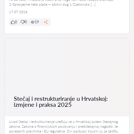
2/3prosječne neto plaće — obični dug 1/2zakonsko […]
17.07.2026
0
0
19
Stečaj i restrukturiranje u Hrvatskoj:
izmjene i praksa 2025
Uvod Stečaj i restrukturiranje uređuju se u Hrvatskoj putem Stečajnog
zakona, Zakona o financijskom poslovanju i predstečajnoj nagodbi, te
povezanih pravilnika i EU regulativa. Ovi postupci ključni su za zaštitu