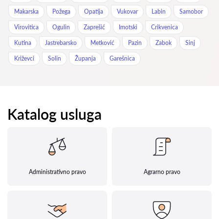
Makarska
Požega
Opatija
Vukovar
Labin
Samobor
Virovitica
Ogulin
Zaprešić
Imotski
Crikvenica
Kutina
Jastrebarsko
Metković
Pazin
Zabok
Sinj
Križevci
Solin
Županja
Garešnica
Katalog usluga
Administrativno pravo
Agrarno pravo