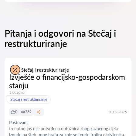
Pitanja i odgovori na Stečaj i
restrukturiranje
Stečaj i restrukturiranje
Izvješće o financijsko-gospodarskom
stanju
1 odgovor
Stečaj i restrukturiranje
0
289
10.09.2025
Poštovani,
trenutno još nije potvrđena optužnica zbog kaznenog djela
iznude na štetu mog brata za koje se terete trojica okrivljenika.