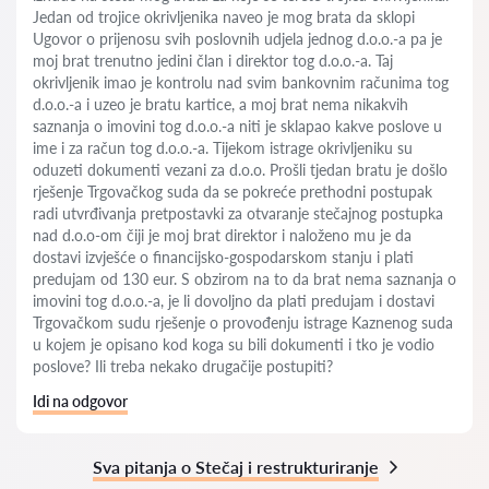
Jedan od trojice okrivljenika naveo je mog brata da sklopi
Ugovor o prijenosu svih poslovnih udjela jednog d.o.o.-a pa je
moj brat trenutno jedini član i direktor tog d.o.o.-a. Taj
okrivljenik imao je kontrolu nad svim bankovnim računima tog
d.o.o.-a i uzeo je bratu kartice, a moj brat nema nikakvih
saznanja o imovini tog d.o.o.-a niti je sklapao kakve poslove u
ime i za račun tog d.o.o.-a. Tijekom istrage okrivljeniku su
oduzeti dokumenti vezani za d.o.o. Prošli tjedan bratu je došlo
rješenje Trgovačkog suda da se pokreće prethodni postupak
radi utvrđivanja pretpostavki za otvaranje stečajnog postupka
nad d.o.o-om čiji je moj brat direktor i naloženo mu je da
dostavi izvješće o financijsko-gospodarskom stanju i plati
predujam od 130 eur. S obzirom na to da brat nema saznanja o
imovini tog d.o.o.-a, je li dovoljno da plati predujam i dostavi
Trgovačkom sudu rješenje o provođenju istrage Kaznenog suda
u kojem je opisano kod koga su bili dokumenti i tko je vodio
poslove? Ili treba nekako drugačije postupiti?
Idi na odgovor
Sva pitanja o Stečaj i restrukturiranje