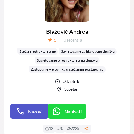
Blažević Andrea
Recenzija:
5
0 recenzija
Ocjena:
Stečaj i restrukturiranje
Savjetovanje za likvidaciju društva
Savjetovanje o restrukturiranju dugova
Zastupanje vjerovnika u stečajnim postupcima
Odvjetnik
Supetar
Nazovi
Napisati
Napisati
12
0
2225