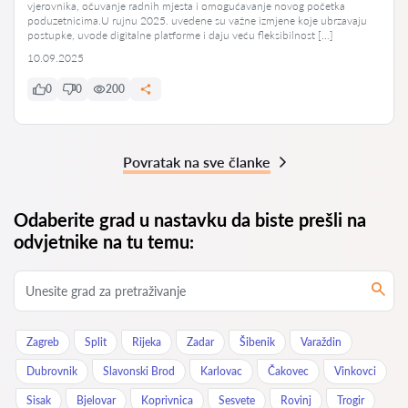
vjerovnika, očuvanje radnih mjesta i omogućavanje novog početka
poduzetnicima.U rujnu 2025. uvedene su važne izmjene koje ubrzavaju
postupke, uvode digitalne platforme i daju veću fleksibilnost […]
10.09.2025
0
0
200
Povratak na sve članke
Odaberite grad u nastavku da biste prešli na
odvjetnike na tu temu:
Zagreb
Split
Rijeka
Zadar
Šibenik
Varaždin
Dubrovnik
Slavonski Brod
Karlovac
Čakovec
Vinkovci
Sisak
Bjelovar
Koprivnica
Sesvete
Rovinj
Trogir