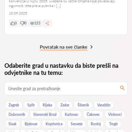
konvencije.U rujnu 2025. uvedene su važne izmjene koje povećavaju
sigurnost, štite prava putnika i […]
10.09.2025
0
0
123
Povratak na sve članke
Odaberite grad u nastavku da biste prešli na
odvjetnike na tu temu:
Zagreb
Split
Rijeka
Zadar
Šibenik
Varaždin
Dubrovnik
Slavonski Brod
Karlovac
Čakovec
Vinkovci
Sisak
Bjelovar
Koprivnica
Sesvete
Rovinj
Trogir