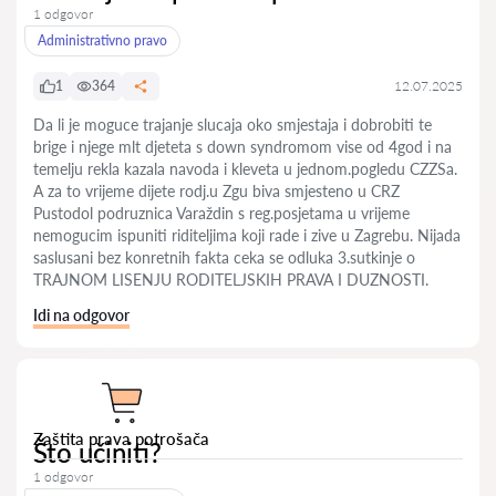
1 odgovor
Administrativno pravo
1
364
12.07.2025
Da li je moguce trajanje slucaja oko smjestaja i dobrobiti te
brige i njege mlt djeteta s down syndromom vise od 4god i na
temelju rekla kazala navoda i kleveta u jednom.pogledu CZZSa.
A za to vrijeme dijete rodj.u Zgu biva smjesteno u CRZ
Pustodol podruznica Varaždin s reg.posjetama u vrijeme
nemogucim ispuniti riditeljima koji rade i zive u Zagrebu. Nijada
saslusani bez konretnih fakta ceka se odluka 3.sutkinje o
TRAJNOM LISENJU RODITELJSKIH PRAVA I DUZNOSTI.
Idi na odgovor
Zaštita prava potrošača
Što učiniti?
1 odgovor