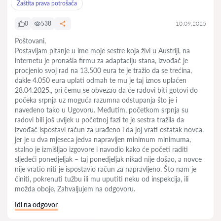
Zaštita prava potrošača
0
538
10.09.2025
Poštovani,
Postavljam pitanje u ime moje sestre koja živi u Austriji, na
internetu je pronašla firmu za adaptaciju stana, izvođač je
procjenio svoj rad na 13.500 eura te je tražio da se trećina,
dakle 4.050 eura uplati odmah te mu je taj iznos uplaćen
28.04.2025., pri čemu se obvezao da će radovi biti gotovi do
počeka srpnja uz moguća razumna odstupanja što je i
navedeno tako u Ugovoru. Međutim, početkom srpnja su
radovi bili još uvijek u početnoj fazi te je sestra tražila da
izvođač ispostavi račun za urađeno i da joj vrati ostatak novca,
jer je u dva mjeseca jedva napravljen minimum minimuma,
stalno je izmišljao izgovore i navodio kako će početi raditi
sljedeći ponedjeljak – taj ponedjeljak nikad nije došao, a novce
nije vratio niti je ispostavio račun za napravljeno. Što nam je
činiti, pokrenuti tužbu ili mu uputiti neku od inspekcija, ili
možda oboje. Zahvaljujem na odgovoru.
Idi na odgovor