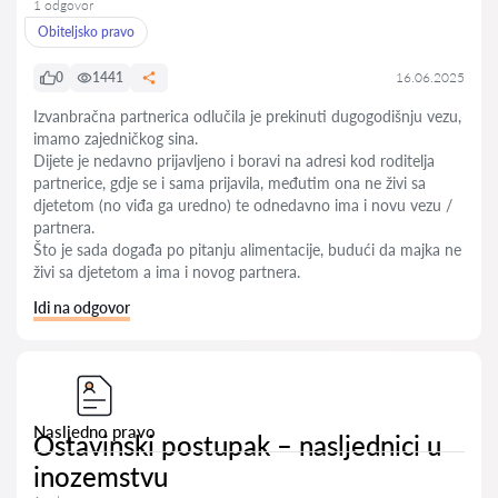
1 odgovor
Obiteljsko pravo
0
1441
16.06.2025
Izvanbračna partnerica odlučila je prekinuti dugogodišnju vezu,
imamo zajedničkog sina.
Dijete je nedavno prijavljeno i boravi na adresi kod roditelja
partnerice, gdje se i sama prijavila, međutim ona ne živi sa
djetetom (no viđa ga uredno) te odnedavno ima i novu vezu /
partnera.
Što je sada događa po pitanju alimentacije, budući da majka ne
živi sa djetetom a ima i novog partnera.
Idi na odgovor
Nasljedno pravo
Ostavinski postupak – nasljednici u
inozemstvu