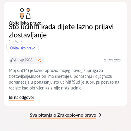
Obiteljsko pravo
Sto uciniti kada dijete lazno prijavi
zlostavljanje
1 odgovor
Obiteljsko pravo
1
2908
27.03.2025
Moj sin(14) je lazno optuzio mojeg novog supruga za
zlostavljanje,inace on ima smetnje u ponasanju i dijagnozu
poremecaja u ponasanju,sto uciniti?Sud je supruga pozvao na
rociste kao okrivljenika a nije nista ucinio
Idi na odgovor
Sva pitanja o Zrakoplovno pravo