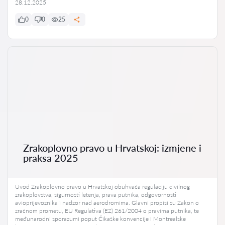
28.12.2025
0
0
25
Zrakoplovno pravo u Hrvatskoj: izmjene i
praksa 2025
Uvod Zrakoplovno pravo u Hrvatskoj obuhvaća regulaciju civilnog
zrakoplovstva, sigurnosti letenja, prava putnika, odgovornosti
avioprijevoznika i nadzor nad aerodromima. Glavni propisi su Zakon o
zračnom prometu, EU Regulativa (EZ) 261/2004 o pravima putnika, te
međunarodni sporazumi poput Čikaške konvencije i Montrealske