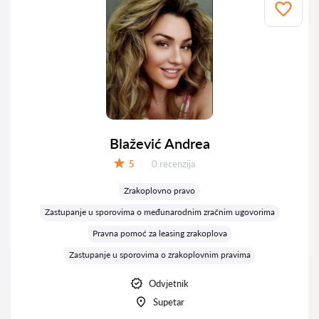
Blažević Andrea
Recenzija:
5
0 recenzija
Ocjena:
Zrakoplovno pravo
Zastupanje u sporovima o međunarodnim zračnim ugovorima
Pravna pomoć za leasing zrakoplova
Zastupanje u sporovima o zrakoplovnim pravima
Odvjetnik
Supetar