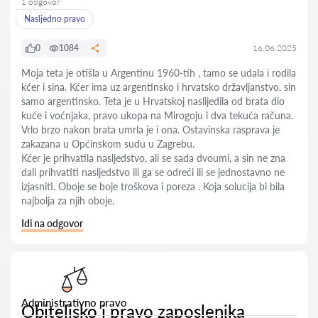
1 odgovor
Nasljedno pravo
0
1084
16.06.2025
Moja teta je otišla u Argentinu 1960-tih , tamo se udala i rodila
kćer i sina. Kćer ima uz argentinsko i hrvatsko državljanstvo, sin
samo argentinsko. Teta je u Hrvatskoj naslijedila od brata dio
kuće i voćnjaka, pravo ukopa na Mirogoju i dva tekuća računa.
Vrlo brzo nakon brata umrla je i ona. Ostavinska rasprava je
zakazana u Općinskom sudu u Zagrebu.
Kćer je prihvatila nasljedstvo, ali se sada dvoumi, a sin ne zna
dali prihvatiti nasljedstvo ili ga se odreći ili se jednostavno ne
izjasniti. Oboje se boje troškova i poreza . Koja solucija bi bila
najbolja za njih oboje.
Idi na odgovor
Administrativno pravo
Obiteljsko i pravo zaposlenika