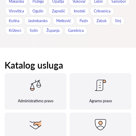
Makarska
Požega
Opatija
Vukovar
Labin
Samobor
Virovitica
Ogulin
Zaprešić
Imotski
Crikvenica
Kutina
Jastrebarsko
Metković
Pazin
Zabok
Sinj
Križevci
Solin
Županja
Garešnica
Katalog usluga
Administrativno pravo
Agrarno pravo