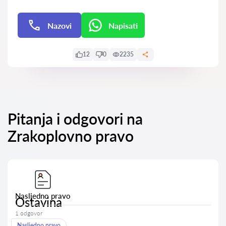
Nazovi
Napisati
Napisati
12
0
2235
Pitanja i odgovori na
Zrakoplovno pravo
Nasljedno pravo
Ostavina
1 odgovor
Nasljedno pravo