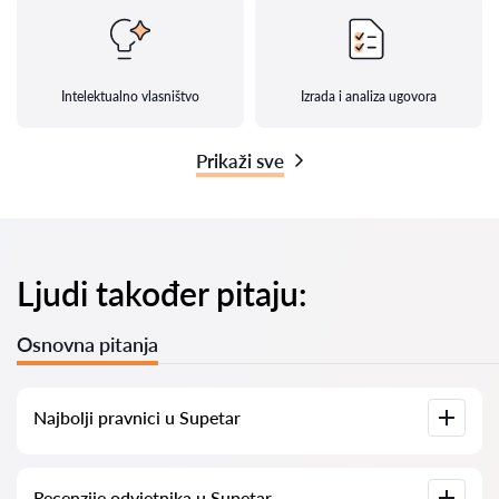
Intelektualno vlasništvo
Izrada i analiza ugovora
Prikaži sve
Ljudi također pitaju:
Osnovna pitanja
Najbolji pravnici u Supetar
Imamo popis najboljih pravnika u Supetar s potpunim
Recenzije odvjetnika u Supetar
informacijama. Cijene, recenzije, telefonski brojevi i adrese.