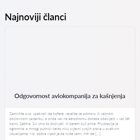
Najnoviji članci
Odgovornost aviokompanija za kašnjenja
Zamislite ovo: spakirali ste kofere, veselite se odmoru ili važnom
poslovnom sastanku, a onda vas na aerodromu dočeka obavijest – vaš let
kasni. Satima. Svi smo to doživjeli, ili barem čuli priče. Frustracija je
ogromna, a mnogi putnici često nisu svjesni svojih prava u ovakvim
situacijama. No, dobra vijest je da niste sami, niti ste […]