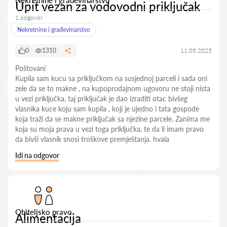
Nekretnine i građevinarstvo
Upit vezan za vodovodni priključak
1 odgovor
Nekretnine i građevinarstvo
0
1310
11.05.2025
Poštovani
Kupila sam kucu sa priključkom na susjednoj parceli i sada oni
zele da se to makne , na kupoprodajnom ugovoru ne stoji nista
u vezi priključka, taj priključak je dao izraditi otac bivšeg
vlasnika kuce koju sam kupila , koji je ujedno i tata gospode
koja traži da se makne priključak sa njezine parcele. Zanima me
koja su moja prava u vezi toga priključka, te da li imam pravo
da bivši vlasnik snosi troškove premještanja. hvala
Idi na odgovor
Obiteljsko pravo
Alimentacija