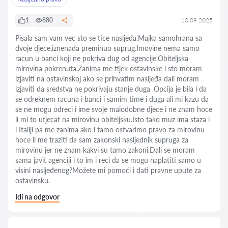
1
880
10.09.2025
Pisala sam vam vec sto se tice nasljeđa.Majka samohrana sa
dvoje djece,iznenada preminuo suprug.Imovine nema samo
racun u banci koji ne pokriva dug od agencije.Obiteljska
mirovina pokrenuta.Zanima me tijek ostavinske i sto moram
izjaviti na ostavinskoj ako se prihvatim nasljeđa dali moram
izjaviti da sredstva ne pokrivaju stanje duga .Opcija je bila i da
se odreknem racuna i banci i samim time i duga ali mi kazu da
se ne mogu odreci i ime svoje malodobne djece i ne znam hoce
li mi to utjecat na mirovinu obiteljsku.Isto tako muz ima staza i
i Italiji pa me zanima ako i tamo ostvarimo pravo za mirovinu
hoce li me traziti da sam zakonski nasljednik supruga za
mirovinu jer ne znam kakvi su tamo zakoni.Dali se moram
sama javit agenciji i to im i reci da se mogu naplatiti samo u
visini nasljeđenog?Možete mi pomoći i dati pravne upute za
ostavinsku.
Idi na odgovor