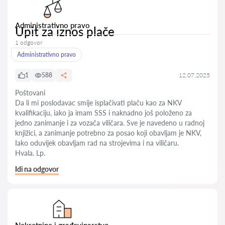
Administrativno pravo
Upit za iznos plače
1 odgovor
Administrativno pravo
1
588
12.07.2025
Poštovani
Da li mi poslodavac smije isplačivati plaču kao za NKV
kvalifikaciju, iako ja imam SSS i naknadno još položeno za
jedno zanimanje i za vozača viličara. Sve je navedeno u radnoj
knjižici, a zanimanje potrebno za posao koji obavljam je NKV,
Iako oduvijek obavljam rad na strojevima i na viličaru.
Hvala. Lp.
Idi na odgovor