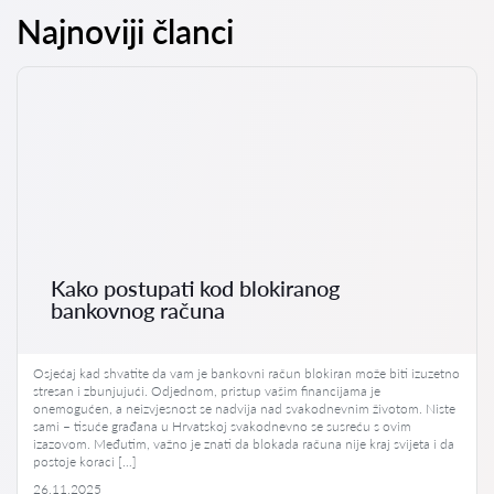
Najnoviji članci
Kako postupati kod blokiranog
bankovnog računa
Osjećaj kad shvatite da vam je bankovni račun blokiran može biti izuzetno
stresan i zbunjujući. Odjednom, pristup vašim financijama je
onemogućen, a neizvjesnost se nadvija nad svakodnevnim životom. Niste
sami – tisuće građana u Hrvatskoj svakodnevno se susreću s ovim
izazovom. Međutim, važno je znati da blokada računa nije kraj svijeta i da
postoje koraci […]
26.11.2025