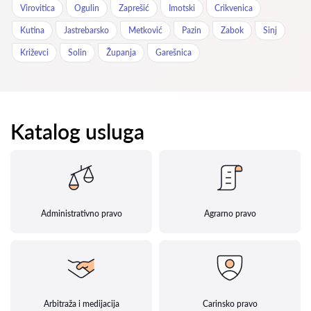
Virovitica
Ogulin
Zaprešić
Imotski
Crikvenica
Kutina
Jastrebarsko
Metković
Pazin
Zabok
Sinj
Križevci
Solin
Županja
Garešnica
Katalog usluga
Administrativno pravo
Agrarno pravo
Arbitraža i medijacija
Carinsko pravo