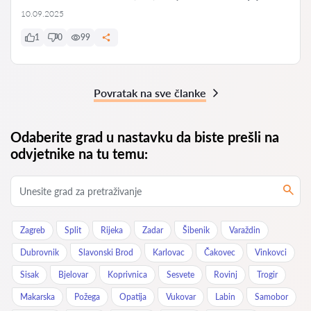
10.09.2025
1
0
99
Povratak na sve članke
Odaberite grad u nastavku da biste prešli na
odvjetnike na tu temu:
Zagreb
Split
Rijeka
Zadar
Šibenik
Varaždin
Dubrovnik
Slavonski Brod
Karlovac
Čakovec
Vinkovci
Sisak
Bjelovar
Koprivnica
Sesvete
Rovinj
Trogir
Makarska
Požega
Opatija
Vukovar
Labin
Samobor