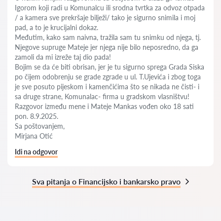
Igorom koji radi u Komunalcu ili srodna tvrtka za odvoz otpada
/ a kamera sve prekršaje bilježi/ tako je sigurno snimila i moj
pad, a to je krucijalni dokaz.
Međutim, kako sam naivna, tražila sam tu snimku od njega, tj.
Njegove supruge Mateje jer njega nije bilo neposredno, da ga
zamoli da mi izreže taj dio pada!
Bojim se da će biti obrisan, jer je tu sigurno sprega Grada Siska
po čijem odobrenju se grade zgrade u ul. T.Ujevića i zbog toga
je sve posuto pijeskom i kamenčićima što se nikada ne čisti- i
sa druge strane, Komunalac- firma u gradskom vlasništvu!
Razgovor između mene i Mateje Mankas vođen oko 18 sati
pon. 8.9.2025.
Sa poštovanjem,
Mirjana Otić
Idi na odgovor
Sva pitanja o Financijsko i bankarsko pravo