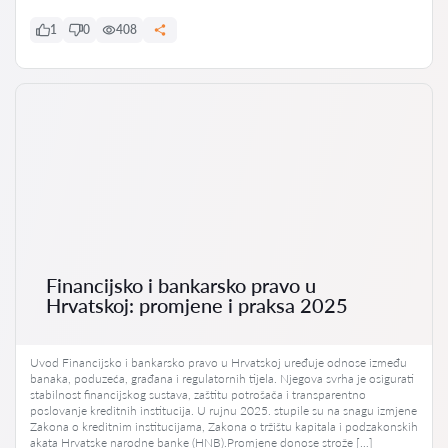
1
0
408
Financijsko i bankarsko pravo u
Hrvatskoj: promjene i praksa 2025
Uvod Financijsko i bankarsko pravo u Hrvatskoj uređuje odnose između
banaka, poduzeća, građana i regulatornih tijela. Njegova svrha je osigurati
stabilnost financijskog sustava, zaštitu potrošača i transparentno
poslovanje kreditnih institucija. U rujnu 2025. stupile su na snagu izmjene
Zakona o kreditnim institucijama, Zakona o tržištu kapitala i podzakonskih
akata Hrvatske narodne banke (HNB).Promjene donose strože […]