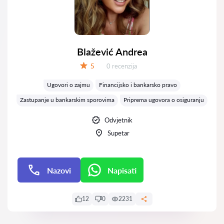
Blažević Andrea
Recenzija:
5
0 recenzija
Ocjena:
Ugovori o zajmu
Financijsko i bankarsko pravo
Zastupanje u bankarskim sporovima
Priprema ugovora o osiguranju
Odvjetnik
Supetar
Nazovi
Napisati
Napisati
12
0
2231