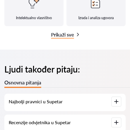
Intelektualno vlasništvo
Izrada i analiza ugovora
Prikaži sve
Ljudi također pitaju:
Osnovna pitanja
Najbolji pravnici u Supetar
Imamo popis najboljih pravnika u Supetar s potpunim
Recenzije odvjetnika u Supetar
informacijama. Cijene, recenzije, telefonski brojevi i adrese.