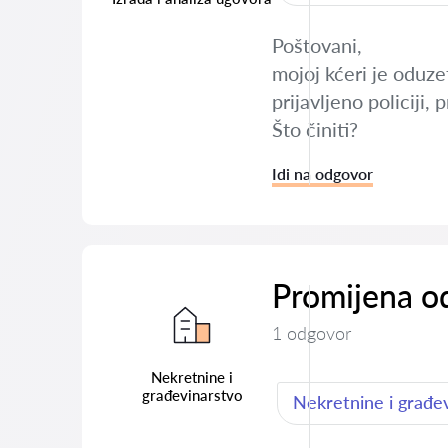
Poštovani,
mojoj kćeri je oduz
prijavljeno policiji,
Što činiti?
Idi na odgovor
Promijena o
1 odgovor
Nekretnine i
građevinarstvo
Nekretnine i građe