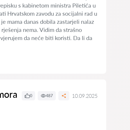
episku s kabinetom ministra Piletića u
vati Hrvatskom zavodu za socijalni rad u
je mama danas dobila zastarjeli nalaz
a rješenja nema. Vidim da strašno
vjerujem da neće biti koristi. Da li da
dmora
10.09.2025
0
487