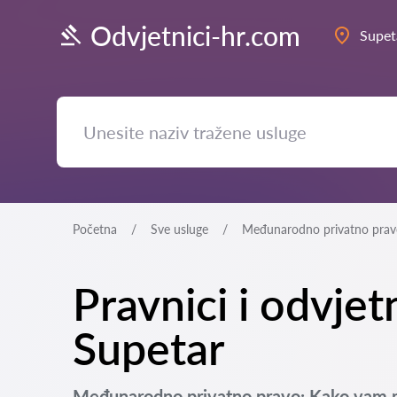
Odvjetnici-hr.com
Supet
Početna
Sve usluge
Međunarodno privatno prav
Pravnici i odvje
Supetar
Međunarodno privatno pravo: Kako vam 