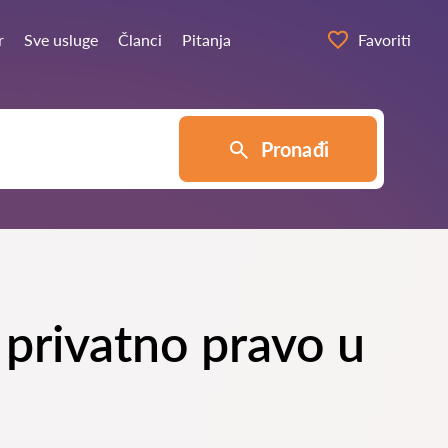
r
Sve usluge
Članci
Pitanja
Favoriti
Pronađi
 privatno pravo u