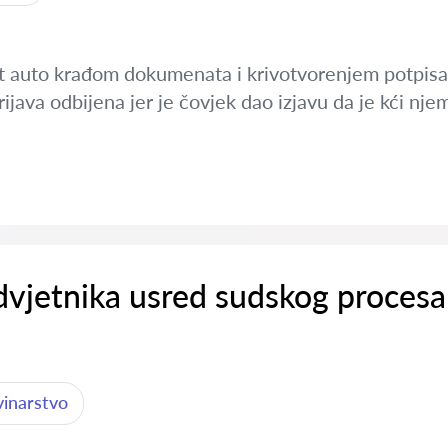
et auto krađom dokumenata i krivotvorenjem potpi
 prijava odbijena jer je čovjek dao izjavu da je kći nj
dvjetnika usred sudskog procesa
vinarstvo