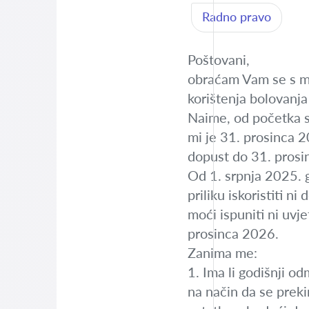
Radno pravo
Poštovani,
obraćam Vam se s mo
korištenja bolovanja 
Naime, od početka s
mi je 31. prosinca 20
dopust do 31. prosinc
Od 1. srpnja 2025. 
priliku iskoristiti 
moći ispuniti ni uvj
prosinca 2026.
Zanima me:
1. Ima li godišnji o
na način da se preki