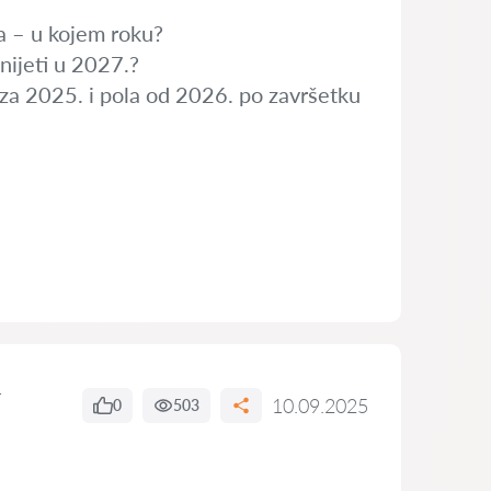
da – u kojem roku?
nijeti u 2027.?
la za 2025. i pola od 2026. po završetku
r
10.09.2025
0
503