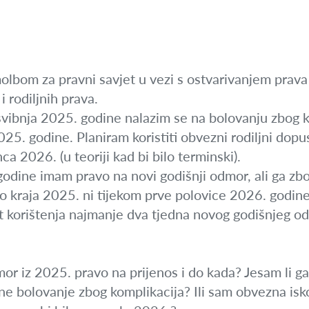
lbom za pravni savjet u vezi s ostvarivanjem prava 
i rodiljnih prava.
vibnja 2025. godine nalazim se na bolovanju zbog k
25. godine. Planiram koristiti obvezni rodiljni dopust
a 2026. (u teoriji kad bi bilo terminski).
godine imam pravo na novi godišnji odmor, ali ga zb
ni do kraja 2025. ni tijekom prve polovice 2026. godin
et korištenja najmanje dva tjedna novog godišnjeg o
dmor iz 2025. pravo na prijenos i do kada? Jesam li ga
ne bolovanje zbog komplikacija? Ili sam obvezna iskor