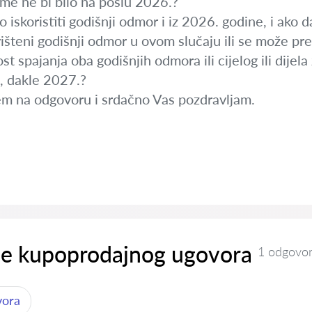
me ne bi bilo na poslu 2026.?
o iskoristiti godišnji odmor i iz 2026. godine, i ako 
rišteni godišnji odmor u ovom slučaju ili se može pre
st spajanja oba godišnjih odmora ili cijelog ili dije
a, dakle 2027.?
em na odgovoru i srdačno Vas pozdravljam.
je kupoprodajnog ugovora
1 odgovo
vora