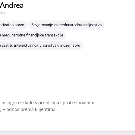
 Andrea
a:
ija
rivatno pravo
Savjetovanje za međunarodna nasljedstva
a međunarodne financijske transakcije
a zaštitu intelektualnog vlasništva u inozemstvu
 usluge u skladu s propisima i profesionalnim
jiv odnos prema klijentima.