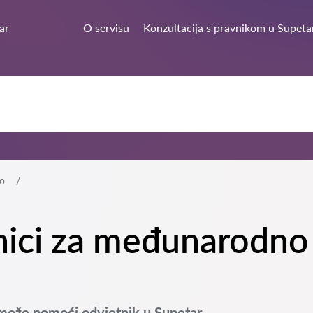
ar
O servisu
Konzultacija s pravnikom u Supeta
o
tnici za međunarodno
može pomoći odvjetnik u Supetar