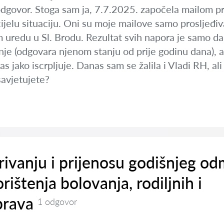
odgovor. Stoga sam ja, 7.7.2025. započela mailom pr
cijelu situaciju. Oni su moje mailove samo prosljeđi
uredu u Sl. Brodu. Rezultat svih napora je samo da 
nje (odgovara njenom stanju od prije godinu dana), 
s jako iscrpljuje. Danas sam se žalila i Vladi RH, ali 
savjetujete?
rivanju i prijenosu godišnjeg o
rištenja bolovanja, rodiljnih i
prava
1 odgovor