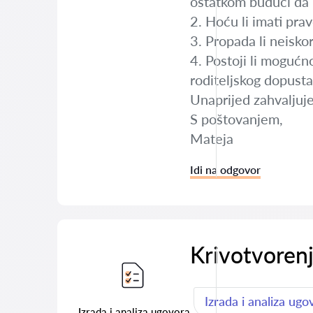
ostatkom budući da 
2. Hoću li imati prav
3. Propada li neisko
4. Postoji li mogućno
roditeljskog dopust
Unaprijed zahvaljuj
S poštovanjem,
Mateja
Idi na odgovor
Krivotvoren
Izrada i analiza ugo
Izrada i analiza ugovora