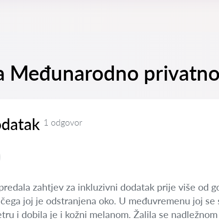
 na Međunarodno privatn
odatak
1 odgovor
redala zahtjev za inkluzivni dodatak prije više od 
ega joj je odstranjena oko. U međuvremenu joj se 
etru i dobila je i kožni melanom. Žalila se nadležnom 