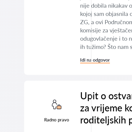
nije dobila nikakav 
kojoj sam objasnila 
ZG, a ovi Područnom 
komisije za vještače
odugovlačenje i to na
ih tužimo? Što nam 
Idi na odgovor
Upit o ostva
za vrijeme ko
roditeljskih 
Radno pravo