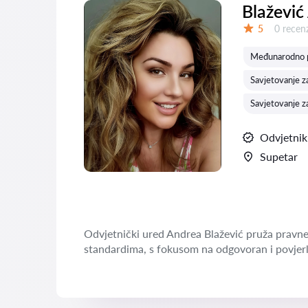
Blažević
Recenzij
5
0 recenz
Ocjena:
Međunarodno p
Savjetovanje z
Savjetovanje z
Odvjetnik
Supetar
Odvjetnički ured Andrea Blažević pruža pravne
standardima, s fokusom na odgovoran i povjerl