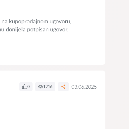
sa na kupoprodajnom ugovoru,
emu donijela potpisan ugovor.
03.06.2025
0
1216