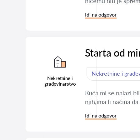
ničemu niti je sprem
Idi na odgovor
Starta od m
Nekretnine i građe
Nekretnine i
građevinarstvo
Kuća mi se nalazi bl
njih,ima li načina d
Idi na odgovor