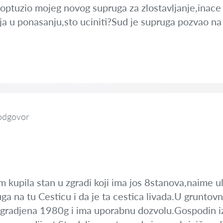
 optuzio mojeg novog supruga za zlostavljanje,inace
 u ponasanju,sto uciniti?Sud je supruga pozvao na ro
odgovor
 kupila stan u zgradi koji ima jos 8stanova,naime u
a na tu Cesticu i da je ta cestica livada.U gruntovnoj 
izgradjena 1980g i ima uporabnu dozvolu.Gospodin i