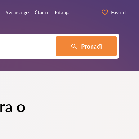
Sve usluge
Članci
Pitanja
Favoriti
Pronađi
ra o