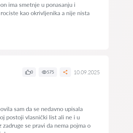
 on ima smetnje u ponasanju i
ciste kao okrivljenika a nije nista
10.09.2025
0
575
lovila sam da se nedavno upisala
postoji vlasnički list ali ne i u
z zadruge se pravi da nema pojma o