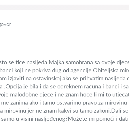
govor
sto se tice nasljeđa.Majka samohrana sa dvoje dje
anci koji ne pokriva dug od agencije.Obiteljska mi
am izjaviti na ostavinskoj ako se prihvatim nasljeđa 
a .Opcija je bila i da se odreknem racuna i banci i s
oje malodobne djece i ne znam hoce li mi to utjecat
i pa me zanima ako i tamo ostvarimo pravo za mirovinu
a mirovinu jer ne znam kakvi su tamo zakoni.Dali se 
i samo u visini nasljeđenog?Možete mi pomoći i dati