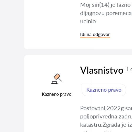
Moj sin(14) je lazno
dijagnozu poremecaja
ucinio
Idi na odgovor
Vlasnistvo
1 
Kazneno pravo
Kazneno pravo
Postovani,2022g sam
poljoprivredna zadrug
katastru.Zgrada je 