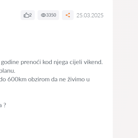
25.03.2025
2
3350
 godine prenoći kod njega cijeli vikend.
planu.
m do 600km obzirom da ne živimo u
a ?