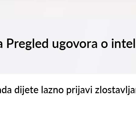
na Pregled ugovora o int
ada dijete lazno prijavi zlostavlj