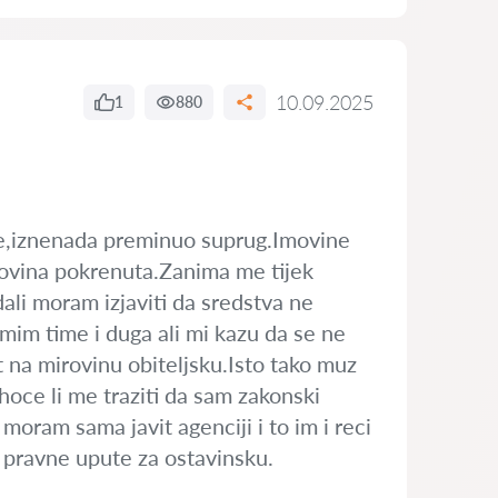
10.09.2025
1
880
ce,iznenada preminuo suprug.Imovine
rovina pokrenuta.Zanima me tijek
dali moram izjaviti da sredstva ne
amim time i duga ali mi kazu da se ne
 na mirovinu obiteljsku.Isto tako muz
 hoce li me traziti da sam zakonski
moram sama javit agenciji i to im i reci
 pravne upute za ostavinsku.