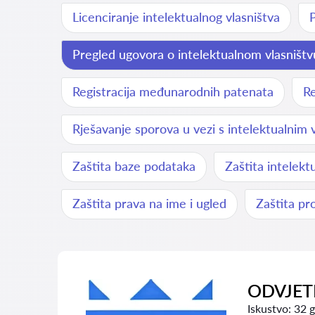
Licenciranje intelektualnog vlasništva
P
Pregled ugovora o intelektualnom vlasništv
Registracija međunarodnih patenata
Re
Rješavanje sporova u vezi s intelektualnim 
Zaštita baze podataka
Zaštita intelekt
Zaštita prava na ime i ugled
Zaštita pr
ODVJETN
Iskustvo:
32 