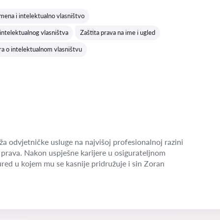
Ocjena:
mena i intelektualno vlasništvo
intelektualnog vlasništva
Zaštita prava na ime i ugled
a o intelektualnom vlasništvu
a odvjetničke usluge na najvišoj profesionalnoj razini
prava. Nakon uspješne karijere u osigurateljnom
red u kojem mu se kasnije pridružuje i sin Zoran