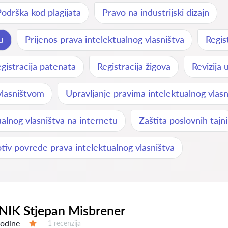
odrška kod plagijata
Pravo na industrijski dizajn
u
Prijenos prava intelektualnog vlasništva
Regis
gistracija patenata
Registracija žigova
Revizija 
vlasništvom
Upravljanje pravima intelektualnog vlasn
ualnog vlasništva na internetu
Zaštita poslovnih tajni
otiv povrede prava intelektualnog vlasništva
IK Stjepan Misbrener
godine
Recenzija:
1 recenzija