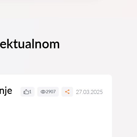
elektualnom
anje
27.03.2025
1
2907