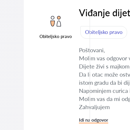
Viđanje dije
Obiteljsko pravo
Obiteljsko pravo
Poštovani,
Molim vas odgovor ve
Dijete živi s majko
Da li otac može ost
istom gradu da bi di
Napominjem curica i
Molim vas da mi odg
Zahvaljujem
Idi na odgovor