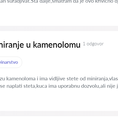
an suradjivat.Sta dalje,smatram da je ovo krivično d
iniranje u kamenolomu
1 odgovor
vinarstvo
izu kamenoloma i ima vidljive stete od miniranja,vl
a se naplati steta,kuca ima uporabnu dozvolu,ali nije