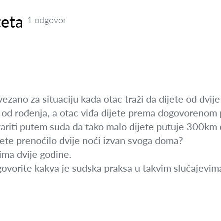
teta
1 odgovor
zano za situaciju kada otac traži da dijete od dvije
m od rođenja, a otac viđa dijete prema dogovorenom 
variti putem suda da tako malo dijete putuje 300k
jete prenoćilo dvije noći izvan svoga doma?
ma dvije godine.
ovorite kakva je sudska praksa u takvim slučajevim