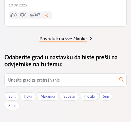
10.09.2025
0
0
347
Povratak na sve članke
Odaberite grad u nastavku da biste prešli na
odvjetnike na tu temu:
Split
Trogir
Makarska
Supetar
Imotski
Sinj
Solin