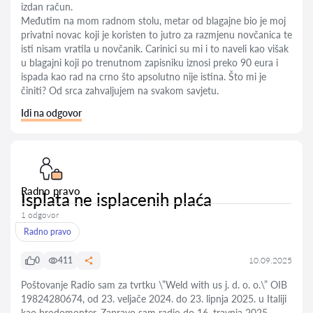
izdan račun.
Međutim na mom radnom stolu, metar od blagajne bio je moj
privatni novac koji je koristen to jutro za razmjenu novčanica te
isti nisam vratila u novčanik. Carinici su mi i to naveli kao višak
u blagajni koji po trenutnom zapisniku iznosi preko 90 eura i
ispada kao rad na crno što apsolutno nije istina. Što mi je
činiti? Od srca zahvaljujem na svakom savjetu.
Idi na odgovor
Radno pravo
Isplata ne isplacenih plaća
1 odgovor
Radno pravo
0
411
10.09.2025
Poštovanje Radio sam za tvrtku \”Weld with us j. d. o. o.\” OIB
19824280674, od 23. veljače 2024. do 23. lipnja 2025. u Italiji
kao brodomonter. Zapravo sam radio do 16. travnja 2025.,