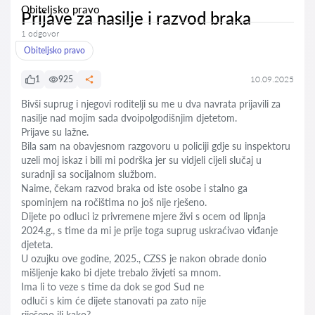
Obiteljsko pravo
Prijave za nasilje i razvod braka
1 odgovor
Obiteljsko pravo
1
925
10.09.2025
Bivši suprug i njegovi roditelji su me u dva navrata prijavili za
nasilje nad mojim sada dvoipolgodišnjim djetetom.
Prijave su lažne.
Bila sam na obavjesnom razgovoru u policiji gdje su inspektoru
uzeli moj iskaz i bili mi podrška jer su vidjeli cijeli slučaj u
suradnji sa socijalnom službom.
Naime, čekam razvod braka od iste osobe i stalno ga
spominjem na ročištima no još nije rješeno.
Dijete po odluci iz privremene mjere živi s ocem od lipnja
2024.g., s time da mi je prije toga suprug uskraćivao viđanje
djeteta.
U ozujku ove godine, 2025., CZSS je nakon obrade donio
mišljenje kako bi djete trebalo živjeti sa mnom.
Ima li to veze s time da dok se god Sud ne
odluči s kim će dijete stanovati pa zato nije
riješeno ili kako?