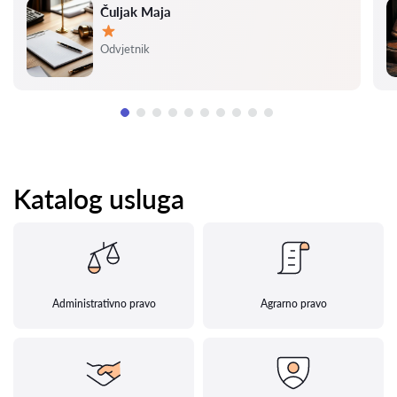
Čuljak Maja
Ocjena:
Odvjetnik
Katalog usluga
Administrativno pravo
Agrarno pravo