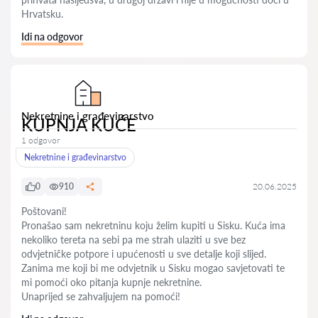
Hrvatsku.
Idi na odgovor
Nekretnine i građevinarstvo
KUPNJA KUĆE
1 odgovor
Nekretnine i građevinarstvo
0
910
20.06.2025
Poštovani!
Pronašao sam nekretninu koju želim kupiti u Sisku. Kuća ima
nekoliko tereta na sebi pa me strah ulaziti u sve bez
odvjetničke potpore i upućenosti u sve detalje koji slijed.
Zanima me koji bi me odvjetnik u Sisku mogao savjetovati te
mi pomoći oko pitanja kupnje nekretnine.
Unaprijed se zahvaljujem na pomoći!