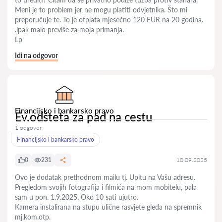
Meni je to problem jer ne mogu platiti odvjetnika. Što mi
preporučuje te. To je otplata mjesečno 120 EUR na 20 godina.
.ipak malo previše za moja primanja.
Lp
Idi na odgovor
Financijsko i bankarsko pravo
Ev.odšteta za pad na cestu
1 odgovor
Financijsko i bankarsko pravo
0
231
10.09.2025
Ovo je dodatak prethodnom mailu tj. Upitu na Vašu adresu.
Pregledom svojih fotografija i filmića na mom mobitelu, pala
sam u pon. 1.9.2025. Oko 10 sati ujutro.
Kamera instalirana na stupu ulične rasvjete gleda na spremnik
mj.kom.otp.