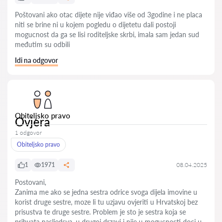
Poštovani ako otac dijete nije viđao više od 3godine i ne placa
niti se brine ni u kojem pogledu o dijetetu dali postoji
mogucnost da ga se lisi roditeljske skrbi, imala sam jedan sud
međutim su odbili
Idi na odgovor
Obiteljsko pravo
Ovjera
1 odgovor
Obiteljsko pravo
1
1971
08.04.2025
Postovani,
Zanima me ako se jedna sestra odrice svoga dijela imovine u
korist druge sestre, moze li tu uzjavu ovjeriti u Hrvatskoj bez
prisustva te druge sestre. Problem je sto je sestra koja se
prihvata nasljedsva, u drugoj drzavi i nije u mogucnosti doci u