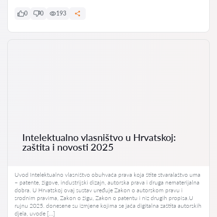
0
0
193
Intelektualno vlasništvo u Hrvatskoj:
zaštita i novosti 2025
Uvod Intelektualno vlasništvo obuhvaća prava koja štite stvaralaštvo uma
– patente, žigove, industrijski dizajn, autorska prava i druga nematerijalna
dobra. U Hrvatskoj ovaj sustav uređuje Zakon o autorskom pravu i
srodnim pravima, Zakon o žigu, Zakon o patentu i niz drugih propisa.U
rujnu 2025. donesene su izmjene kojima se jača digitalna zaštita autorskih
djela, uvode […]