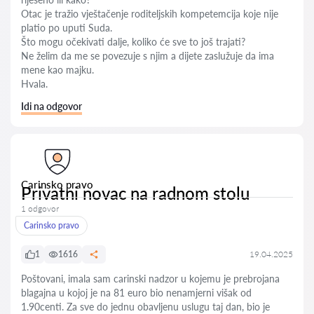
Otac je tražio vještačenje roditeljskih kompetemcija koje nije
platio po uputi Suda.
Što mogu očekivati dalje, koliko će sve to još trajati?
Ne želim da me se povezuje s njim a dijete zaslužuje da ima
mene kao majku.
Hvala.
Idi na odgovor
Carinsko pravo
Privatni novac na radnom stolu
1 odgovor
Carinsko pravo
1
1616
19.04.2025
Poštovani, imala sam carinski nadzor u kojemu je prebrojana
blagajna u kojoj je na 81 euro bio nenamjerni višak od
1.90centi. Za sve do jednu obavljenu uslugu taj dan, bio je