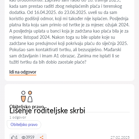
kada sam prestao raditi zbog neisplaćenih plaća i terenskog
dodatka. Od 16.04.2025. do 23.06.2025. uveli su da sam
koristio godišnji odmor, koji mi također nije isplaćen. Posljednja
platna lista koju sam primio od tvrtke je za mjesec ožujak 2024.
A posljednja uplata u banci koja je zadržana kao plaća bila je za
mjesec listopad 2024. Nakon toga su bile uplate koje su
zadržane kao predujmovi koji pokrivaju plaću do siječnja 2025.
Pokušao sam kontaktirati tvrtku, ali bezuspješno. Mađarski
sam državljanin i imam A1 obrazac. Zanima me isplati li se
tužiti tvrtku da bih dobio zaostale plaće?
Idi na odgovor
Obiteljsko pravo
Lišenje roditeljske skrbi
1 odgovor
Obiteljsko pravo
1
3959
27.02.2025