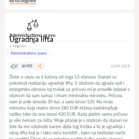
Idi na odgovor
Administrativno pravo
Ugradnja lifta
1 odgovor
Administrativno pravo
0
488
10.09.2025
Živim u ulazu sa 6 katova od toga 13 stanova. Stanari su
pokrenuli realizaciju ugradnje lifta. S obzirom da zgrada radi i
energetsku obnovu taj trošak uz pričuvu mi je prevelik izdatak s
obzirom da sam samac i imam minimalnu mirovinu. Pričuva
nam je prije iznosila 30 eur, a sada iznosi 120. Na moju
mirovinu koja realno iznosi 280 EUR država nadoknađuje
razliku tako da ona iznosi 420 EUR. Kada platim samo pričuvu
ja više nemam za ništa. Moje pitanje je s obzirom da stanari ne
žele da me oslobode barem djela tog troška a to je ugradnja i
ukop lifta koji ja i tako neću koristiti , kako na bezbolan način
to urediti? Čitam da se privatno podiže tužba protiv stanara.