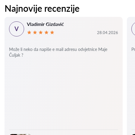
Najnovije recenzije
Vladimir Gizdavić
V
28.04.2026
Može li neko da napiše e mail adresu odvjetnice Maje
P
Čuljak ?