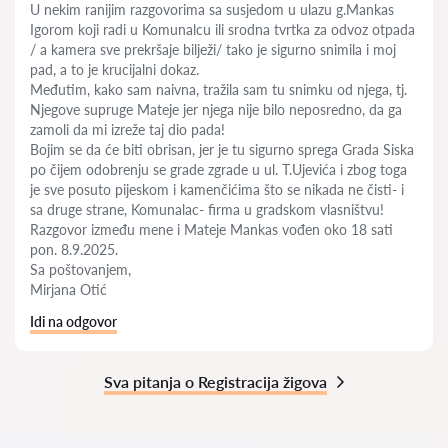
U nekim ranijim razgovorima sa susjedom u ulazu g.Mankas
Igorom koji radi u Komunalcu ili srodna tvrtka za odvoz otpada
/ a kamera sve prekršaje bilježi/ tako je sigurno snimila i moj
pad, a to je krucijalni dokaz.
Međutim, kako sam naivna, tražila sam tu snimku od njega, tj.
Njegove supruge Mateje jer njega nije bilo neposredno, da ga
zamoli da mi izreže taj dio pada!
Bojim se da će biti obrisan, jer je tu sigurno sprega Grada Siska
po čijem odobrenju se grade zgrade u ul. T.Ujevića i zbog toga
je sve posuto pijeskom i kamenčićima što se nikada ne čisti- i
sa druge strane, Komunalac- firma u gradskom vlasništvu!
Razgovor između mene i Mateje Mankas vođen oko 18 sati
pon. 8.9.2025.
Sa poštovanjem,
Mirjana Otić
Idi na odgovor
Sva pitanja o Registracija žigova