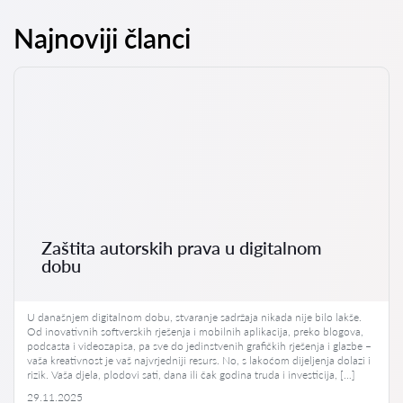
Najnoviji članci
Zaštita autorskih prava u digitalnom
dobu
U današnjem digitalnom dobu, stvaranje sadržaja nikada nije bilo lakše.
Od inovativnih softverskih rješenja i mobilnih aplikacija, preko blogova,
podcasta i videozapisa, pa sve do jedinstvenih grafičkih rješenja i glazbe –
vaša kreativnost je vaš najvrjedniji resurs. No, s lakoćom dijeljenja dolazi i
rizik. Vaša djela, plodovi sati, dana ili čak godina truda i investicija, […]
29.11.2025