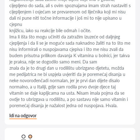
cijepljeno do sada, ali s ovim spoznajama imam strah nastaviti s
cijepljenjem i osjećam se prevarenom od liječnika koji mi nisu
dali ni pune niti točne informacije i još mi to nije upisano u
cjepnu
knjižicu, iako su reakcije bile odmah i očite.
Ima li išta što mogu učiniti da zatražim izuzeće od daljnjeg
cjepljenja i da li se je moguće sada naknadno žaliti na to što me
nisu informirali o nuspojavama cjepiva i što me nisu zvali da
budem prisutna prilikom davanja K vitamina u bolnici, jer takva
je praksa, nije se dogodilo samo meni. Da sam
znala da je to drugi dan u rodilištu ubrizgano djetetu, možda
me pedijatrica ne bi uspjela uvjeriti da je poremećaj disanja u
neke novorođenčadi normalan, jer je prvi dan dijete disalo
normalno, a u Italiji, gdje sam rodila prvo dvoje djece taj
vitamin se daje kapljicama na usta. Nisam imala pojma da se
ovdje to ubrizgava u rodilištu, a po sastavu nije samo vitamin i
poremećaj disanja je nažalost jedna od nuspojava. Hvala.
Idi na odgovor