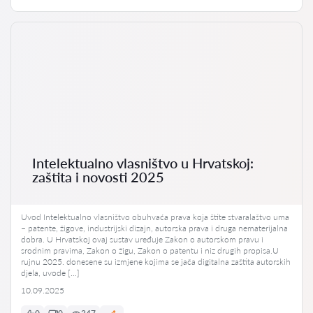
Intelektualno vlasništvo u Hrvatskoj:
zaštita i novosti 2025
Uvod Intelektualno vlasništvo obuhvaća prava koja štite stvaralaštvo uma
– patente, žigove, industrijski dizajn, autorska prava i druga nematerijalna
dobra. U Hrvatskoj ovaj sustav uređuje Zakon o autorskom pravu i
srodnim pravima, Zakon o žigu, Zakon o patentu i niz drugih propisa.U
rujnu 2025. donesene su izmjene kojima se jača digitalna zaštita autorskih
djela, uvode […]
10.09.2025