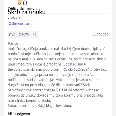
Obiteljsko pravo
Skrb za unuku
1 odgovor
Obiteljsko pravo
2
1698
11.05.2025
Poštovani,
moja šestogodišnja unuka se nalazi u Dječjem domu Lipik već
punih šest mjeseci.Tamo ju je smjestio centar za socijalnu skrb
na poziv majke.Ja sam se javila centru da želim preuzeti skrb o
unuci,međutim slučaj je predat na Općinski sud u
Bjelovaru,saznala sam pod brojem R1 ob-622/2024,protiv oca
i majke oduzimanja prava na stanovanje s djetetom.Na
ročištima je sudac Ivan Poljak.Moje pitanje je zašto se tako
dugo čeka na presudu,gdje će dijete stanovati? Sada
nadležnost ima centar Požega.Da li bi mi odvjetnik mogao
pomoći da unuku dovedem u dom kojemu ona pripada? Na
jesen treba krenuti u školu.
Srdačan pozdrav!I Božji blagoslov svima.
Idi na odgovor