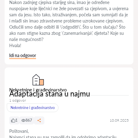
Nakon zadnjeg cjepiva starijeg sina, imao je određene
nuspojave koje liječnici ne žele povezati sa cjepivom, a uvjerena
sam da jesu. Isto tako, istraživanjem, počela sam sumnjati da je
i mlađi sin imao zdravstvene probleme uzrokovane cjepivom.
Odlučili smo dalje odbiti ili \’odgoditi\’. Što u tom slučaju? Što
ako nam stigne kazna zbog \’zanemarivanja\’ djeteta? Koje su
naše mogućnosti?
Hvala!
Idi na odgovor
Nekretnine i građevinarstvo
Adaptacija stana u najmu
1 odgovor
Nekretnine i građevinarstvo
1
867
10.09.2025
Poštovani,
Najamci stana su nas zamolili da im odobrimo adaptaciju