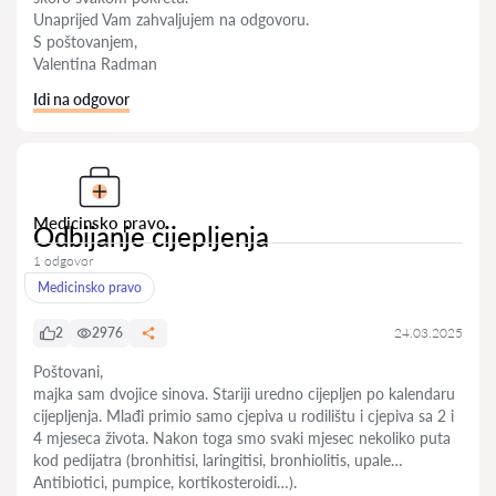
Unaprijed Vam zahvaljujem na odgovoru.
S poštovanjem,
Valentina Radman
Idi na odgovor
Medicinsko pravo
Odbijanje cijepljenja
1 odgovor
Medicinsko pravo
2
2976
24.03.2025
Poštovani,
majka sam dvojice sinova. Stariji uredno cijepljen po kalendaru
cijepljenja. Mlađi primio samo cjepiva u rodilištu i cjepiva sa 2 i
4 mjeseca života. Nakon toga smo svaki mjesec nekoliko puta
kod pedijatra (bronhitisi, laringitisi, bronhiolitis, upale…
Antibiotici, pumpice, kortikosteroidi…).