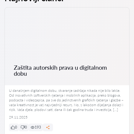
Zaštita autorskih prava u digitalnom
dobu
U današnjem digitalnom dobu, stvaranje sadržaja nikada nije bilo lakše.
Od inovativnih softverskih rješenja i mobilnih aplikacija, preko blogova,
podcasta i videozapisa, pa sve do jedinstvenih grafičkih rješenja i glazbe –
vaša kreativnost je vaš najvrjedniji resurs. No, s lakoćom dijeljenja dolazi i
rizik. Vaša djela, plodovi sati, dana ili čak godina truda i investicija, […]
29.11.2025
0
0
193