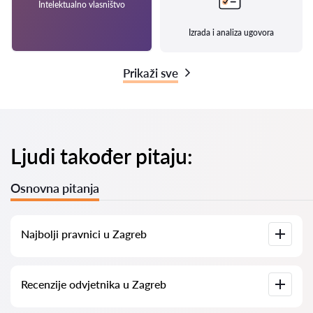
Intelektualno vlasništvo
Izrada i analiza ugovora
Prikaži sve
Ljudi također pitaju:
Osnovna pitanja
Najbolji pravnici u Zagreb
Imamo popis najboljih pravnika u Zagreb s potpunim
Recenzije odvjetnika u Zagreb
informacijama. Cijene, recenzije, telefonski brojevi i adrese.