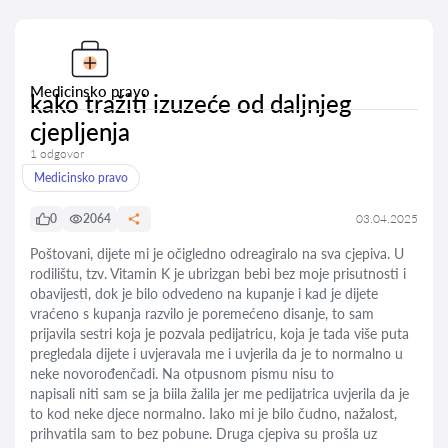
Medicinsko pravo
kako tražiti izuzeće od daljnjeg
cjepljenja
1 odgovor
Medicinsko pravo
0
2064
03.04.2025
Poštovani, dijete mi je očigledno odreagiralo na sva cjepiva. U
rodilištu, tzv. Vitamin K je ubrizgan bebi bez moje prisutnosti i
obavijesti, dok je bilo odvedeno na kupanje i kad je dijete
vraćeno s kupanja razvilo je poremećeno disanje, to sam
prijavila sestri koja je pozvala pedijatricu, koja je tada više puta
pregledala dijete i uvjeravala me i uvjerila da je to normalno u
neke novorođenčadi. Na otpusnom pismu nisu to
napisali niti sam se ja biila žalila jer me pedijatrica uvjerila da je
to kod neke djece normalno. Iako mi je bilo čudno, nažalost,
prihvatila sam to bez pobune. Druga cjepiva su prošla uz