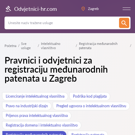
Odvjetnici-hr.com
Zagreb
Sve
Intelektualno
Registracija međunarodnih
Početna
usluge
vlasništvo
patenata
Pravnici i odvjetnici za
registraciju međunarodnih
patenata u Zagreb
Licenciranje intelektualnog vlasništva
Podrška kod plagijata
Pravo na industrijski dizajn
Pregled ugovora o intelektualnom vlasništvu
Prijenos prava intelektualnog vlasništva
Registracija domena i intelektualno vlasništvo
Registracija međunarodnih patenata
Registracija patenata