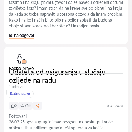
fazama i na kraju glavni ugovor i da se navedu određeni datumi
završetka faza? Imam strah da ne krene sve po planu i na kraju
da kada se treba napraviti uporabna dozvola da imam problem.
Kako i na koji nač̣in bi to bilo najbolje napisati da bude sa
oboje strane korektno i bez štete? Unaprijed hvala
Idi na odgovor
Radno pravo
Odšteta od osiguranja u slučaju
ozljede na radu
1 odgovor
Radno pravo
0
763
15.07.2025
Poštovani,
26.03.25. god suprug je imao nezgodu na poslu- puknuće
mišića u listu prilikom guranja teškog tereta za koji je