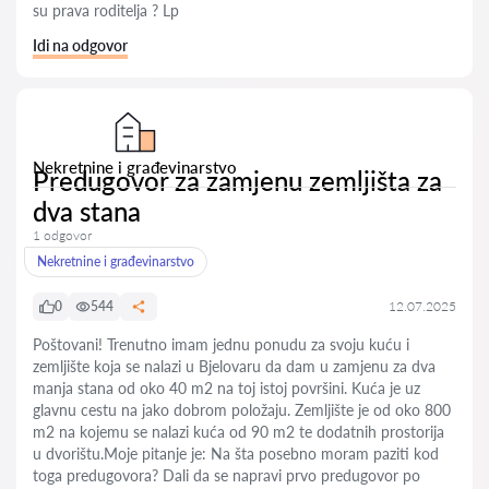
su prava roditelja ? Lp
Idi na odgovor
Nekretnine i građevinarstvo
Predugovor za zamjenu zemljišta za
dva stana
1 odgovor
Nekretnine i građevinarstvo
0
544
12.07.2025
Poštovani! Trenutno imam jednu ponudu za svoju kuću i
zemljište koja se nalazi u Bjelovaru da dam u zamjenu za dva
manja stana od oko 40 m2 na toj istoj površini. Kuća je uz
glavnu cestu na jako dobrom položaju. Zemljište je od oko 800
m2 na kojemu se nalazi kuća od 90 m2 te dodatnih prostorija
u dvorištu.Moje pitanje je: Na šta posebno moram paziti kod
toga predugovora? Dali da se napravi prvo predugovor po