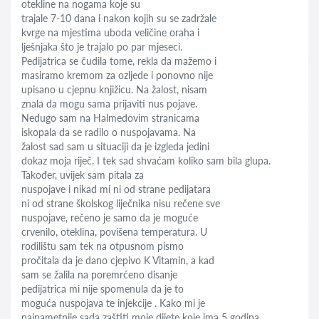
otekline na nogama koje su
trajale 7-10 dana i nakon kojih su se zadržale
kvrge na mjestima uboda veličine oraha i
lješnjaka što je trajalo po par mjeseci.
Pedijatrica se čudila tome, rekla da mažemo i
masiramo kremom za ozljede i ponovno nije
upisano u cjepnu knjižicu. Na žalost, nisam
znala da mogu sama prijaviti nus pojave.
Nedugo sam na Halmedovim stranicama
iskopala da se radilo o nuspojavama. Na
žalost sad sam u situaciji da je izgleda jedini
dokaz moja riječ. I tek sad shvaćam koliko sam bila glupa.
Također, uvijek sam pitala za
nuspojave i nikad mi ni od strane pedijatara
ni od strane školskog liječnika nisu rečene sve
nuspojave, rečeno je samo da je moguće
crvenilo, oteklina, povišena temperatura. U
rodilištu sam tek na otpusnom pismo
pročitala da je dano cjepivo K Vitamin, a kad
sam se žalila na poremrćeno disanje
pedijatrica mi nije spomenula da je to
moguća nuspojava te injekcije . Kako mi je
najpametnije sada zaštiti moje dijete koje ima 5 godina,