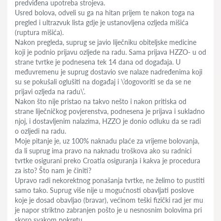
predviđena upotreba strojeva.
Usred bolova, odveli su ga na hitan prijem te nakon toga na
pregled i ultrazvuk lista gdje je ustanovljena ozljeda mišića
(ruptura mišića).
Nakon pregleda, suprug se javio liječniku obiteljske medicine
koji je podnio prijavu ozljede na radu. Sama prijava HZZO- u od
strane tvrtke je podnesena tek 14 dana od događaja. U
međuvremenu je suprug dostavio sve nalaze nadređenima koji
su se pokušali oglušiti na događaj i \’dogovoriti se da se ne
prijavi ozljeda na radu\’.
Nakon što nije pristao na takvo nešto i nakon pritiska od
strane liječničkog povjerenstva, podnesena je prijava i sukladno
njoj, i dostavljenim nalazima, HZZO je donio odluku da se radi
o ozljedi na radu.
Moje pitanje je, uz 100% naknadu plaće za vrijeme bolovanja,
da li suprug ima pravo na naknadu troškova ako su radnici
tvrtke osigurani preko Croatia osiguranja i kakva je procedura
za isto? Što nam je činiti?
Upravo radi nekorektnog ponašanja tvrtke, ne želimo to pustiti
samo tako. Suprug više nije u mogućnosti obavljati poslove
koje je dosad obavljao (bravar), većinom teški fizički rad jer mu
je napor striktno zabranjen pošto je u nesnosnim bolovima pri
skoro svakom pokretu.