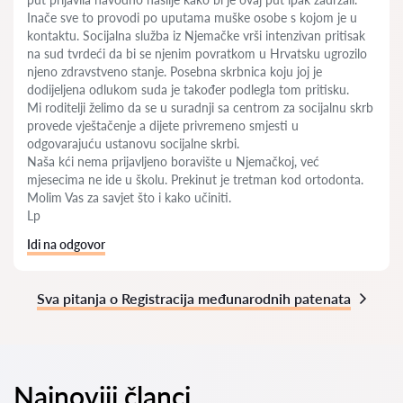
Inače sve to provodi po uputama muške osobe s kojom je u
kontaktu. Socijalna služba iz Njemačke vrši intenzivan pritisak
na sud tvrdeći da bi se njenim povratkom u Hrvatsku ugrozilo
njeno zdravstveno stanje. Posebna skrbnica koju joj je
dodijeljena odlukom suda je također podlegla tom pritisku.
Mi roditelji želimo da se u suradnji sa centrom za socijalnu skrb
provede vještačenje a dijete privremeno smjesti u
odgovarajuću ustanovu socijalne skrbi.
Naša kći nema prijavljeno boravište u Njemačkoj, već
mjesecima ne ide u školu. Prekinut je tretman kod ortodonta.
Molim Vas za savjet što i kako učiniti.
Lp
Idi na odgovor
Sva pitanja o Registracija međunarodnih patenata
Najnoviji članci