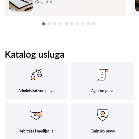
Ocjena:
Odvjetnik
Katalog usluga
Administrativno pravo
Agrarno pravo
Arbitraža i medijacija
Carinsko pravo