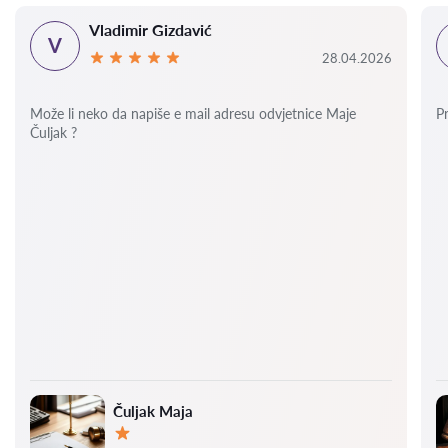
Vladimir Gizdavić
V
28.04.2026
Može li neko da napiše e mail adresu odvjetnice Maje
P
Čuljak ?
Čuljak Maja