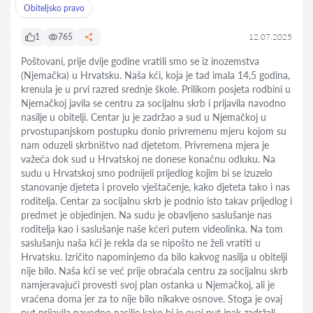
Obiteljsko pravo
1
765
12.07.2025
Poštovani, prije dvije godine vratili smo se iz inozemstva
(Njemačka) u Hrvatsku. Naša kći, koja je tad imala 14,5 godina,
krenula je u prvi razred srednje škole. Prilikom posjeta rodbini u
Njemačkoj javila se centru za socijalnu skrb i prijavila navodno
nasilje u obitelji. Centar ju je zadržao a sud u Njemačkoj u
prvostupanjskom postupku donio privremenu mjeru kojom su
nam oduzeli skrbništvo nad djetetom. Privremena mjera je
važeća dok sud u Hrvatskoj ne donese konačnu odluku. Na
sudu u Hrvatskoj smo podnijeli prijedlog kojim bi se izuzelo
stanovanje djeteta i provelo vještačenje, kako djeteta tako i nas
roditelja. Centar za socijalnu skrb je podnio isto takav prijedlog i
predmet je objedinjen. Na sudu je obavljeno saslušanje nas
roditelja kao i saslušanje naše kćeri putem videolinka. Na tom
saslušanju naša kći je rekla da se nipošto ne želi vratiti u
Hrvatsku. Izričito napominjemo da bilo kakvog nasilja u obitelji
nije bilo. Naša kći se već prije obraćala centru za socijalnu skrb
namjeravajući provesti svoj plan ostanka u Njemačkoj, ali je
vraćena doma jer za to nije bilo nikakve osnove. Stoga je ovaj
put prijavila navodno nasilje kako bi je ovaj put ipak zadržali.