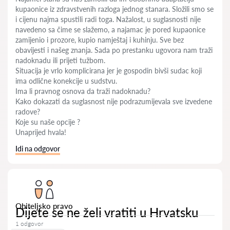
kupaonice iz zdravstvenih razloga jednog stanara. Složili smo se
i cijenu najma spustili radi toga. Nažalost, u suglasnosti nije
navedeno sa čime se slažemo, a najamac je pored kupaonice
zamijenio i prozore, kupio namještaj i kuhinju. Sve bez
obavijesti i našeg znanja. Sada po prestanku ugovora nam traži
nadoknadu ili prijeti tužbom.
Situacija je vrlo komplicirana jer je gospodin bivši sudac koji
ima odlične konekcije u sudstvu.
Ima li pravnog osnova da traži nadoknadu?
Kako dokazati da suglasnost nije podrazumijevala sve izvedene
radove?
Koje su naše opcije ?
Unaprijed hvala!
Idi na odgovor
Obiteljsko pravo
Dijete se ne želi vratiti u Hrvatsku
1 odgovor