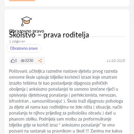
Obrazovno pravo
Školstvo – prava roditelja
1 odgovor
Obrazovno pravo
1
3230
11.03.2025
Poštovani, učiteljica razredne nastave djetetu prvog razreda
osnovne škole upisuje bilješke koristeći izraze koje smatram
izrazito teškima te kao postavljanje dijagnoza psihičkih
oboljenja ( anksiozno ponašanje) te usmeno izrečene riječi u
opisivanju djetetovog ponašanja ( perfekcionista, nervozan,
isfrustriran , samouništavajuć ). Škola traži dijagnozu psihologa
za dijete ali nama kao roditeljima ne žele ništa ( situacije, način
ponašanja te njihov prijedlog za psihološku obradu ) dati u
pisanom obliku. Podnijela sam molbu za preformuliranje
bilješke gdje se koristi izraz “ anksiozno ponašanje” te smo
pozvani na sastanak sa pravnikom u školi !!! Zanima me kakva