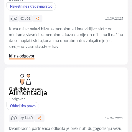
Nekretnine i građevinarstvo
2
361
10.09.2025
Kuća mi se nalazi blizu kamenoloma i ima vidljive stete od
miniranja,vlasnici kamenoloma kazu da nije do njih,ima li načina
da se naplati steta,kuca ima uporabnu dozvolu,ali nije jos
sredjeno vlasništvo.Pozdrav
Idi na odgovor
Obiteljsko pravo
Alimentacija
1 odgovor
Obiteljsko pravo
0
1440
16.06.2025
Izvanbračna partnerica odlučila je prekinuti dugogodišnju vezu,