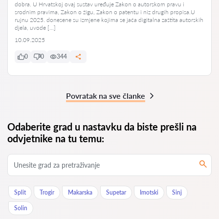
dobra. U Hrvatskoj ovaj sustav uređuje Zakon o autorskom pravu i
srodnim pravima, Zakon o žigu, Zakon o patentu i niz drugih propisa.U
rujnu 2025. donesene su izmjene kojima se jača digitalna zaštita autorskih
djela, uvode […]
10.09.2025
0
0
344
Povratak na sve članke
Odaberite grad u nastavku da biste prešli na
odvjetnike na tu temu:
Split
Trogir
Makarska
Supetar
Imotski
Sinj
Solin