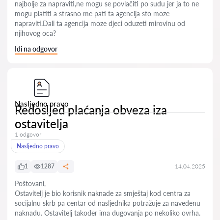
najbolje za napraviti,ne mogu se povlačiti po sudu jer ja to ne
mogu platiti a strasno me pati ta agencija sto moze
napraviti.Dali ta agencija moze djeci oduzeti mirovinu od
njihovog oca?
Idi na odgovor
Nasljedno pravo
Redosljed plaćanja obveza iza
ostavitelja
1 odgovor
Nasljedno pravo
1
1287
14.04.2025
Poštovani,
Ostavitelj je bio korisnik naknade za smještaj kod centra za
socijalnu skrb pa centar od nasljednika potražuje za navedenu
naknadu. Ostavitelj također ima dugovanja po nekoliko ovrha.