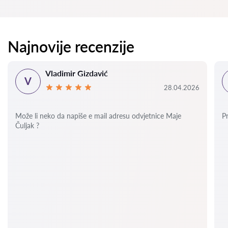
Najnovije recenzije
Vladimir Gizdavić
V
28.04.2026
Može li neko da napiše e mail adresu odvjetnice Maje
P
Čuljak ?