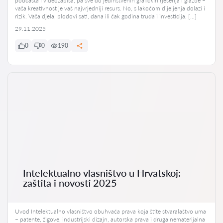
podcasta i videozapisa, pa sve do jedinstvenih grafičkih rješenja i glazbe –
vaša kreativnost je vaš najvrjedniji resurs. No, s lakoćom dijeljenja dolazi i
rizik. Vaša djela, plodovi sati, dana ili čak godina truda i investicija, […]
29.11.2025
0
0
190
Intelektualno vlasništvo u Hrvatskoj:
zaštita i novosti 2025
Uvod Intelektualno vlasništvo obuhvaća prava koja štite stvaralaštvo uma
– patente, žigove, industrijski dizajn, autorska prava i druga nematerijalna