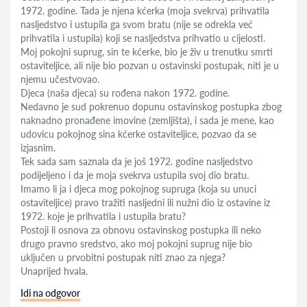
1972. godine. Tada je njena kćerka (moja svekrva) prihvatila
nasljedstvo i ustupila ga svom bratu (nije se odrekla već
prihvatila i ustupila) koji se nasljedstva prihvatio u cijelosti.
Moj pokojni suprug, sin te kćerke, bio je živ u trenutku smrti
ostaviteljice, ali nije bio pozvan u ostavinski postupak, niti je u
njemu učestvovao.
Djeca (naša djeca) su rođena nakon 1972. godine.
Nedavno je sud pokrenuo dopunu ostavinskog postupka zbog
naknadno pronađene imovine (zemljišta), i sada je mene, kao
udovicu pokojnog sina kćerke ostaviteljice, pozvao da se
izjasnim.
Tek sada sam saznala da je još 1972. godine nasljedstvo
podijeljeno i da je moja svekrva ustupila svoj dio bratu.
Imamo li ja i djeca mog pokojnog supruga (koja su unuci
ostaviteljice) pravo tražiti nasljedni ili nužni dio iz ostavine iz
1972. koje je prihvatila i ustupila bratu?
Postoji li osnova za obnovu ostavinskog postupka ili neko
drugo pravno sredstvo, ako moj pokojni suprug nije bio
uključen u prvobitni postupak niti znao za njega?
Unaprijed hvala.
Idi na odgovor