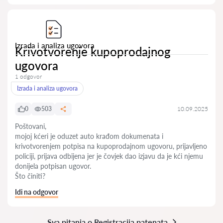
Izrada i analiza ugovora
Krivotvorenje kupoprodajnog
ugovora
1 odgovor
Izrada i analiza ugovora
0
503
10.09.2025
Poštovani,
mojoj kćeri je oduzet auto krađom dokumenata i
krivotvorenjem potpisa na kupoprodajnom ugovoru, prijavljeno
policiji, prijava odbijena jer je čovjek dao izjavu da je kći njemu
donijela potpisan ugovor.
Što činiti?
Idi na odgovor
Sva pitanja o Registracija patenata