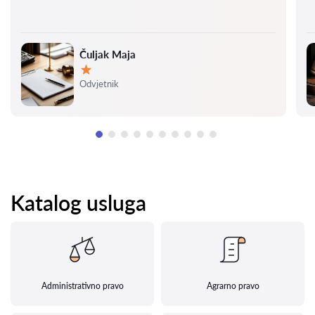
Čuljak Maja
Ocjena:
Odvjetnik
Katalog usluga
Administrativno pravo
Agrarno pravo