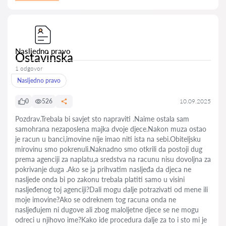
Nasljedno pravo
Ostavinska
1 odgovor
Nasljedno pravo
0
526
10.09.2025
Pozdrav.Trebala bi savjet sto napraviti .Naime ostala sam
samohrana nezaposlena majka dvoje djece.Nakon muza ostao
je racun u banci,imovine nije imao niti ista na sebi.Obiteljsku
mirovinu smo pokrenuli.Naknadno smo otkrili da postoji dug
prema agenciji za naplatu,a sredstva na racunu nisu dovoljna za
pokrivanje duga .Ako se ja prihvatim nasljeđa da djeca ne
nasljede onda bi po zakonu trebala platiti samo u visini
nasljeđenog toj agenciji?Dali mogu dalje potrazivati od mene ili
moje imovine?Ako se odreknem tog racuna onda ne
nasljeđujem ni dugove ali zbog maloljetne djece se ne mogu
odreci u njihovo ime?Kako ide procedura dalje za to i sto mi je