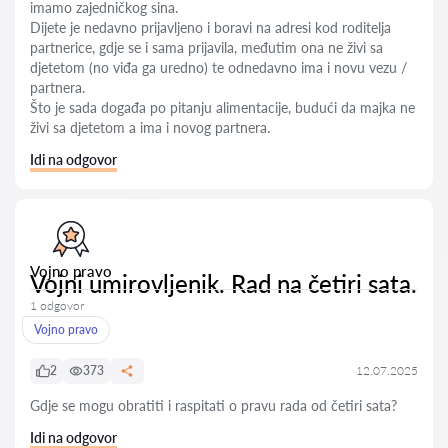
imamo zajedničkog sina.
Dijete je nedavno prijavljeno i boravi na adresi kod roditelja
partnerice, gdje se i sama prijavila, međutim ona ne živi sa
djetetom (no viđa ga uredno) te odnedavno ima i novu vezu /
partnera.
Što je sada događa po pitanju alimentacije, budući da majka ne
živi sa djetetom a ima i novog partnera.
Idi na odgovor
Vojno pravo
Vojni umirovljenik. Rad na četiri sata.
1 odgovor
Vojno pravo
2
373
12.07.2025
Gdje se mogu obratiti i raspitati o pravu rada od četiri sata?
Idi na odgovor