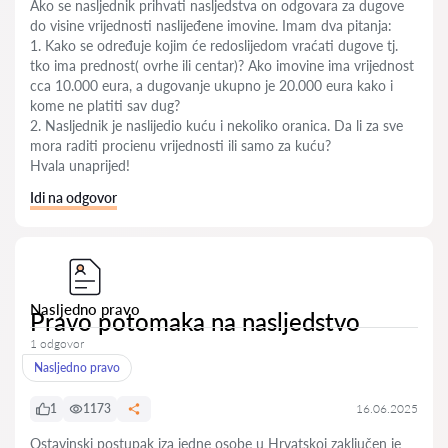
Ako se nasljednik prihvati nasljedstva on odgovara za dugove
do visine vrijednosti naslijeđene imovine. Imam dva pitanja:
1. Kako se određuje kojim će redoslijedom vraćati dugove tj.
tko ima prednost( ovrhe ili centar)? Ako imovine ima vrijednost
cca 10.000 eura, a dugovanje ukupno je 20.000 eura kako i
kome ne platiti sav dug?
2. Nasljednik je naslijedio kuću i nekoliko oranica. Da li za sve
mora raditi procienu vrijednosti ili samo za kuću?
Hvala unaprijed!
Idi na odgovor
Nasljedno pravo
Pravo potomaka na nasljedstvo
1 odgovor
Nasljedno pravo
1
1173
16.06.2025
Ostavinski postupak iza jedne osobe u Hrvatskoj zaključen je