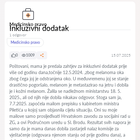
Medicinsko pravo
Inkluzivni dodatak
1 odgovor
Medicinsko pravo
0
1009
15.07.2025
Poštovani, mama je predala zahtjev za inkluzivni dodatak prije
više od godinu dana,točnije 12.5.2024. ,zbog melanoma oka
zbog čega joj je odstranjena oko. U međuvremenu joj se stanje
drastično pogoršalo, melanom je metastazirao na jetru i dobila
je i kožni melanom. Žalila se nadležnom ministarstvu 18. 5.
2025., ali od njih nije dobila nikakav odgovor. Stoga sam ja,
7.7.2025. započela mailom prepisku s kabinetom ministra
Piletića u kojoj sam objasnila cijelu situaciju. Oni su moje
mailove samo prosljeđivati Hrvatskom zavodu za socijalni rad u
ZG, a ovi Područnom uredu u Sl. Brodu. Rezultat svih napora je
samo da je mama danas dobila zastarjeli nalaz komisije za
vještačenje (odgovara njenom stanju od prije godinu dana), a