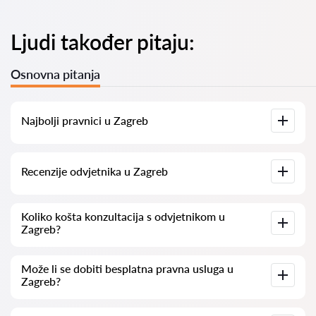
Ljudi također pitaju:
Osnovna pitanja
Najbolji pravnici u Zagreb
Imamo popis najboljih pravnika u Zagreb s potpunim
Recenzije odvjetnika u Zagreb
informacijama. Cijene, recenzije, telefonski brojevi i adrese.
Na našoj platformi prikupljamo stvarne recenzije o
Koliko košta konzultacija s odvjetnikom u
odvjetnicima. Ne brišemo negativne recenzije niti postoji
Zagreb?
mogućnost njihovog lažnog povećavanja.
Konzultacije s odvjetnicima u Zagreb kreću se od 50 eur pa
Može li se dobiti besplatna pravna usluga u
nadalje (cijene mogu varirati ovisno o složenosti pitanja i
Zagreb?
obliku odgovora).
Za početak, jasno i sažeto formulirajte svoje pitanje i