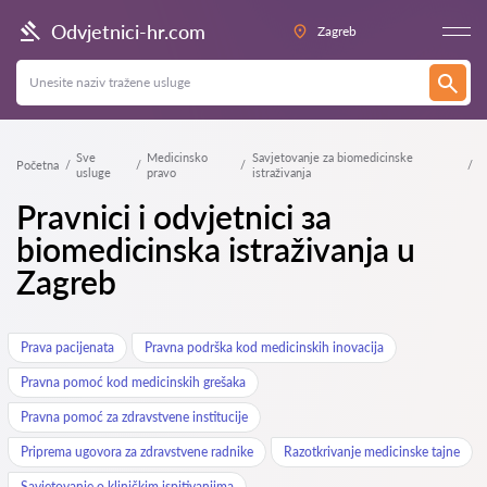
Odvjetnici-hr.com
Zagreb
Sve
Medicinsko
Savjetovanje za biomedicinske
Početna
usluge
pravo
istraživanja
Pravnici i odvjetnici за
biomedicinska istraživanja u
Zagreb
Prava pacijenata
Pravna podrška kod medicinskih inovacija
Pravna pomoć kod medicinskih grešaka
Pravna pomoć za zdravstvene institucije
Priprema ugovora za zdravstvene radnike
Razotkrivanje medicinske tajne
Savjetovanje o kliničkim ispitivanjima