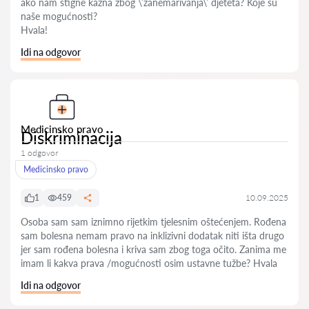
ako nam stigne kazna zbog \’zanemarivanja\’ djeteta? Koje su
naše mogućnosti?
Hvala!
Idi na odgovor
Medicinsko pravo
Diskriminacija
1 odgovor
Medicinsko pravo
1
459
10.09.2025
Osoba sam sam iznimno rijetkim tjelesnim oštećenjem. Rođena
sam bolesna nemam pravo na inklizivni dodatak niti išta drugo
jer sam rođena bolesna i kriva sam zbog toga očito. Zanima me
imam li kakva prava /mogućnosti osim ustavne tužbe? Hvala
Idi na odgovor