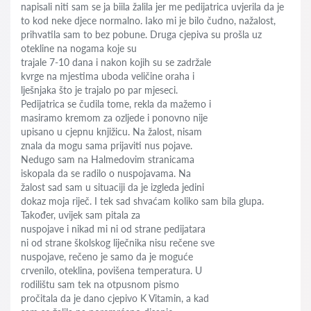
napisali niti sam se ja biila žalila jer me pedijatrica uvjerila da je
to kod neke djece normalno. Iako mi je bilo čudno, nažalost,
prihvatila sam to bez pobune. Druga cjepiva su prošla uz
otekline na nogama koje su
trajale 7-10 dana i nakon kojih su se zadržale
kvrge na mjestima uboda veličine oraha i
lješnjaka što je trajalo po par mjeseci.
Pedijatrica se čudila tome, rekla da mažemo i
masiramo kremom za ozljede i ponovno nije
upisano u cjepnu knjižicu. Na žalost, nisam
znala da mogu sama prijaviti nus pojave.
Nedugo sam na Halmedovim stranicama
iskopala da se radilo o nuspojavama. Na
žalost sad sam u situaciji da je izgleda jedini
dokaz moja riječ. I tek sad shvaćam koliko sam bila glupa.
Također, uvijek sam pitala za
nuspojave i nikad mi ni od strane pedijatara
ni od strane školskog liječnika nisu rečene sve
nuspojave, rečeno je samo da je moguće
crvenilo, oteklina, povišena temperatura. U
rodilištu sam tek na otpusnom pismo
pročitala da je dano cjepivo K Vitamin, a kad