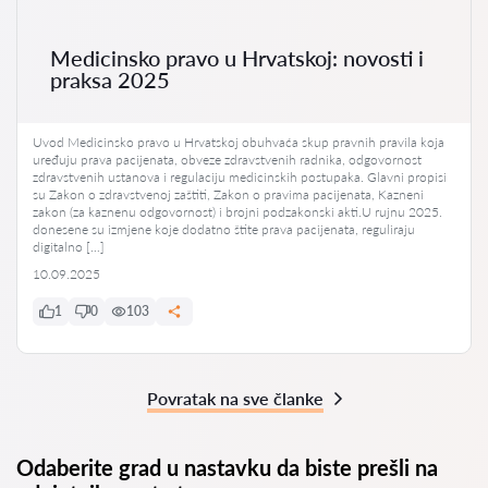
Medicinsko pravo u Hrvatskoj: novosti i
praksa 2025
Uvod Medicinsko pravo u Hrvatskoj obuhvaća skup pravnih pravila koja
uređuju prava pacijenata, obveze zdravstvenih radnika, odgovornost
zdravstvenih ustanova i regulaciju medicinskih postupaka. Glavni propisi
su Zakon o zdravstvenoj zaštiti, Zakon o pravima pacijenata, Kazneni
zakon (za kaznenu odgovornost) i brojni podzakonski akti.U rujnu 2025.
donesene su izmjene koje dodatno štite prava pacijenata, reguliraju
digitalno […]
10.09.2025
1
0
103
Povratak na sve članke
Odaberite grad u nastavku da biste prešli na