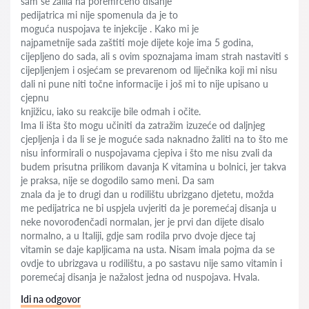
sam se žalila na poremrćeno disanje
pedijatrica mi nije spomenula da je to
moguća nuspojava te injekcije . Kako mi je
najpametnije sada zaštiti moje dijete koje ima 5 godina,
cijepljeno do sada, ali s ovim spoznajama imam strah nastaviti s
cijepljenjem i osjećam se prevarenom od liječnika koji mi nisu
dali ni pune niti točne informacije i još mi to nije upisano u
cjepnu
knjižicu, iako su reakcije bile odmah i očite.
Ima li išta što mogu učiniti da zatražim izuzeće od daljnjeg
cjepljenja i da li se je moguće sada naknadno žaliti na to što me
nisu informirali o nuspojavama cjepiva i što me nisu zvali da
budem prisutna prilikom davanja K vitamina u bolnici, jer takva
je praksa, nije se dogodilo samo meni. Da sam
znala da je to drugi dan u rodilištu ubrizgano djetetu, možda
me pedijatrica ne bi uspjela uvjeriti da je poremećaj disanja u
neke novorođenčadi normalan, jer je prvi dan dijete disalo
normalno, a u Italiji, gdje sam rodila prvo dvoje djece taj
vitamin se daje kapljicama na usta. Nisam imala pojma da se
ovdje to ubrizgava u rodilištu, a po sastavu nije samo vitamin i
poremećaj disanja je nažalost jedna od nuspojava. Hvala.
Idi na odgovor