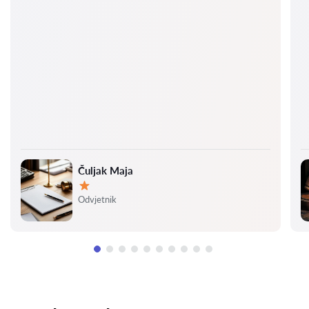
Čuljak Maja
Ocjena:
Odvjetnik