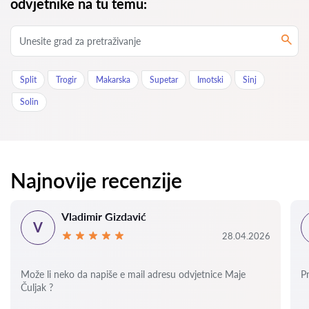
odvjetnike na tu temu:
Split
Trogir
Makarska
Supetar
Imotski
Sinj
Solin
Najnovije recenzije
Vladimir Gizdavić
V
28.04.2026
Može li neko da napiše e mail adresu odvjetnice Maje
P
Čuljak ?