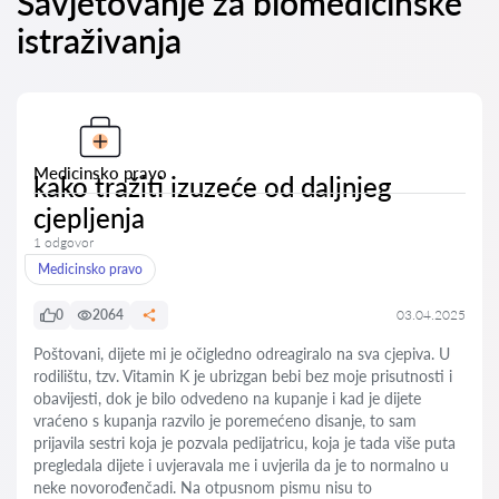
Savjetovanje za biomedicinske
istraživanja
Medicinsko pravo
kako tražiti izuzeće od daljnjeg
cjepljenja
1 odgovor
Medicinsko pravo
0
2064
03.04.2025
Poštovani, dijete mi je očigledno odreagiralo na sva cjepiva. U
rodilištu, tzv. Vitamin K je ubrizgan bebi bez moje prisutnosti i
obavijesti, dok je bilo odvedeno na kupanje i kad je dijete
vraćeno s kupanja razvilo je poremećeno disanje, to sam
prijavila sestri koja je pozvala pedijatricu, koja je tada više puta
pregledala dijete i uvjeravala me i uvjerila da je to normalno u
neke novorođenčadi. Na otpusnom pismu nisu to