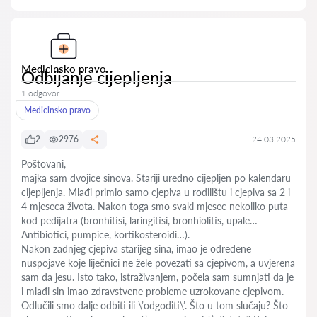
Medicinsko pravo
Odbijanje cijepljenja
1 odgovor
Medicinsko pravo
2
2976
24.03.2025
Poštovani,
majka sam dvojice sinova. Stariji uredno cijepljen po kalendaru
cijepljenja. Mlađi primio samo cjepiva u rodilištu i cjepiva sa 2 i
4 mjeseca života. Nakon toga smo svaki mjesec nekoliko puta
kod pedijatra (bronhitisi, laringitisi, bronhiolitis, upale…
Antibiotici, pumpice, kortikosteroidi…).
Nakon zadnjeg cjepiva starijeg sina, imao je određene
nuspojave koje liječnici ne žele povezati sa cjepivom, a uvjerena
sam da jesu. Isto tako, istraživanjem, počela sam sumnjati da je
i mlađi sin imao zdravstvene probleme uzrokovane cjepivom.
Odlučili smo dalje odbiti ili \’odgoditi\’. Što u tom slučaju? Što