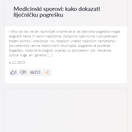
Medicinski sporovi: kako dokazati
liječničku pogrešku
Nitko od nas ne želi razmišljati o tome da bi se liječnička pogreška mogla
dogoditi nama ili našim najbližima. Dolazimo liječnicima s povjerenjem,
tražeći pomoć i olakšanje. No, nažalost, unatoč najboljim namjerama i
posvećenosti većine medicinskih stručnjaka, pogreške se ponekad
događaju. Kada se to dogodi, osjećaji su pomiješani: šok, nevjerica,
ljutnja, tuga, ali i golemo […]
6.12.2025
1
1
213