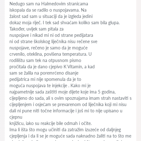
Nedugo sam na Halmedovim stranicama
iskopala da se radilo o nuspojavama. Na
žalost sad sam u situaciji da je izgleda jedini
dokaz moja riječ. I tek sad shvaćam koliko sam bila glupa.
Također, uvijek sam pitala za
nuspojave i nikad mi ni od strane pedijatara
ni od strane školskog liječnika nisu rečene sve
nuspojave, rečeno je samo da je moguće
crvenilo, oteklina, povišena temperatura. U
rodilištu sam tek na otpusnom pismo
pročitala da je dano cjepivo K Vitamin, a kad
sam se žalila na poremrćeno disanje
pedijatrica mi nije spomenula da je to
moguća nuspojava te injekcije . Kako mi je
najpametnije sada zaštiti moje dijete koje ima 5 godina,
cijepljeno do sada, ali s ovim spoznajama imam strah nastaviti s
cijepljenjem i osjećam se prevarenom od liječnika koji mi nisu
dali ni pune niti točne informacije i još mi to nije upisano u
cjepnu
knjižicu, iako su reakcije bile odmah i očite.
Ima li išta što mogu učiniti da zatražim izuzeće od daljnjeg
cjepljenja i da li se je moguće sada naknadno žaliti na to što me