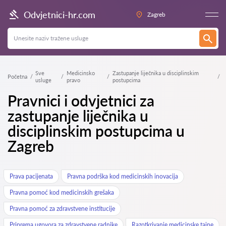
Odvjetnici-hr.com
Zagreb
Sve
Medicinsko
Zastupanje liječnika u disciplinskim
Početna
usluge
pravo
postupcima
Pravnici i odvjetnici za
zastupanje liječnika u
disciplinskim postupcima u
Zagreb
Prava pacijenata
Pravna podrška kod medicinskih inovacija
Pravna pomoć kod medicinskih grešaka
Pravna pomoć za zdravstvene institucije
Priprema ugovora za zdravstvene radnike
Razotkrivanje medicinske tajne