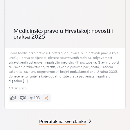
Medicinsko pravo u Hrvatskoj: novosti i
praksa 2025
Uvod Medicinsko pravo u Hrvatskoj obuhvaća skup pravnih pravila koja
uređuju prava pacijenata, obveze zdravstvenih radnika, odgovornost
zdravstvenih ustanova i regulaciju medicinskih postupaka. Glavni propisi
su Zakon o zdravstvenoj zaštiti, Zakon o pravima pacijenata, Kazneni
zakon (za kaznenu odgovornost) i brojni podzakonski akti.U rujnu 2025.
donesene su izmjene koje dodatno štite prava pacijenata, reguliraju
digitalno […]
10.09.2025
1
0
103
Povratak na sve članke