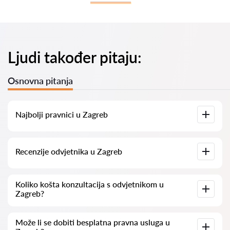
Ljudi također pitaju:
Osnovna pitanja
Najbolji pravnici u Zagreb
Imamo popis najboljih pravnika u Zagreb s potpunim
Recenzije odvjetnika u Zagreb
informacijama. Cijene, recenzije, telefonski brojevi i adrese.
Na našoj platformi prikupljamo stvarne recenzije o
Koliko košta konzultacija s odvjetnikom u
odvjetnicima. Ne brišemo negativne recenzije niti postoji
Zagreb?
mogućnost njihovog lažnog povećavanja.
Konzultacije s odvjetnicima u Zagreb kreću se od 50 eur pa
Može li se dobiti besplatna pravna usluga u
nadalje (cijene mogu varirati ovisno o složenosti pitanja i