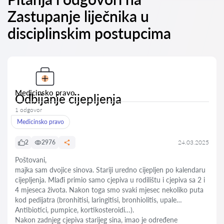
Zastupanje liječnika u
disciplinskim postupcima
Medicinsko pravo
Odbijanje cijepljenja
1 odgovor
Medicinsko pravo
2
2976
24.03.2025
Poštovani,
majka sam dvojice sinova. Stariji uredno cijepljen po kalendaru
cijepljenja. Mlađi primio samo cjepiva u rodilištu i cjepiva sa 2 i
4 mjeseca života. Nakon toga smo svaki mjesec nekoliko puta
kod pedijatra (bronhitisi, laringitisi, bronhiolitis, upale…
Antibiotici, pumpice, kortikosteroidi…).
Nakon zadnjeg cjepiva starijeg sina, imao je određene