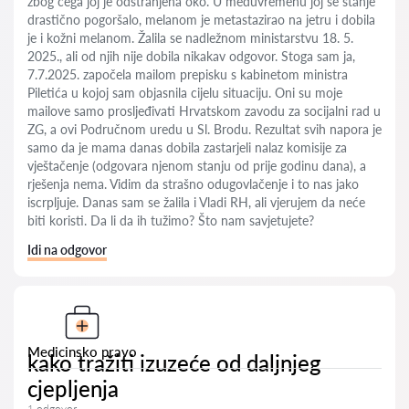
zbog čega joj je odstranjena oko. U međuvremenu joj se stanje
drastično pogoršalo, melanom je metastazirao na jetru i dobila
je i kožni melanom. Žalila se nadležnom ministarstvu 18. 5.
2025., ali od njih nije dobila nikakav odgovor. Stoga sam ja,
7.7.2025. započela mailom prepisku s kabinetom ministra
Piletića u kojoj sam objasnila cijelu situaciju. Oni su moje
mailove samo prosljeđivati Hrvatskom zavodu za socijalni rad u
ZG, a ovi Područnom uredu u Sl. Brodu. Rezultat svih napora je
samo da je mama danas dobila zastarjeli nalaz komisije za
vještačenje (odgovara njenom stanju od prije godinu dana), a
rješenja nema. Vidim da strašno odugovlačenje i to nas jako
iscrpljuje. Danas sam se žalila i Vladi RH, ali vjerujem da neće
biti koristi. Da li da ih tužimo? Što nam savjetujete?
Idi na odgovor
Medicinsko pravo
kako tražiti izuzeće od daljnjeg
cjepljenja
1 odgovor