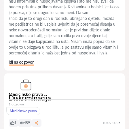
nisu informirali o nuspojavama cjepiva i što me nisu zvali da
budem prisutna prilikom davanja K vitamina u bolnici, jer takva
je praksa, nije se dogodilo samo meni. Da sam
znala da je to drugi dan u rodilištu ubrizgano djetetu, možda
me pedijatrica ne bi uspjela uvjeriti da je poremećaj disanja u
neke novorođenčadi normalan, jer je prvi dan dijete disalo
normalno, a u Italiji, gdje sam rodila prvo dvoje djece taj
vitamin se daje kapljicama na usta. Nisam imala pojma da se
ovdje to ubrizgava u rodilištu, a po sastavu nije samo vitamin i
poremećaj disanja je nažalost jedna od nuspojava. Hvala.
Idi na odgovor
Medicinsko pravo
Diskriminacija
1 odgovor
Medicinsko pravo
1
459
10.09.2025