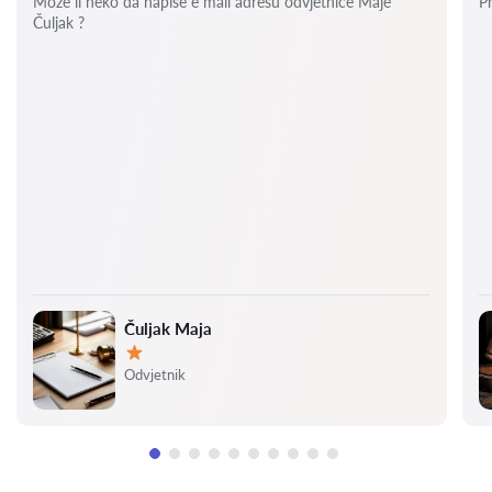
Može li neko da napiše e mail adresu odvjetnice Maje
P
Čuljak ?
Čuljak Maja
Ocjena:
Odvjetnik