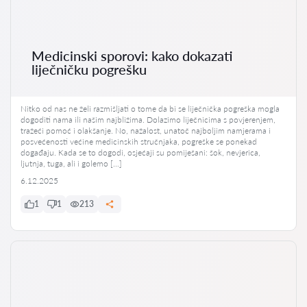
Medicinski sporovi: kako dokazati
liječničku pogrešku
Nitko od nas ne želi razmišljati o tome da bi se liječnička pogreška mogla
dogoditi nama ili našim najbližima. Dolazimo liječnicima s povjerenjem,
tražeći pomoć i olakšanje. No, nažalost, unatoč najboljim namjerama i
posvećenosti većine medicinskih stručnjaka, pogreške se ponekad
događaju. Kada se to dogodi, osjećaji su pomiješani: šok, nevjerica,
ljutnja, tuga, ali i golemo […]
6.12.2025
1
1
213