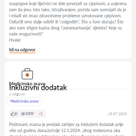
nuspojave koje liječnici ne žele povezati sa cjepivom, a uvjerena
sam da jesu. Isto tako, istraživanjem, počela sam sumnjati da je
i mlađi sin imao zdravstvene probleme uzrokovane cjepivom.
Odlučili smo dalje odbiti ili \’odgoditi\’. Što u tom slučaju? Što
ako nam stigne kazna zbog \’zanemarivanja\’ djeteta? Koje su
naše mogućnosti?
Hvala!
Idi na odgovor
Medicinsko pravo
Inkluzivni dodatak
1 odgovor
Medicinsko pravo
0
1009
15.07.2025
Poštovani, mama je predala zahtjev za inkluzivni dodatak prije
više od godinu dana,točnije 12.5.2024. ,zbog melanoma oka