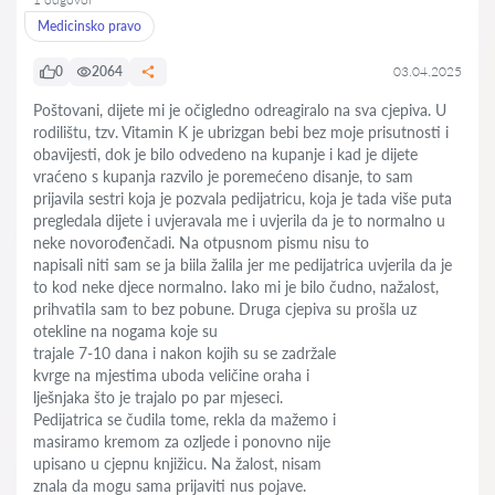
Medicinsko pravo
0
2064
03.04.2025
Poštovani, dijete mi je očigledno odreagiralo na sva cjepiva. U
rodilištu, tzv. Vitamin K je ubrizgan bebi bez moje prisutnosti i
obavijesti, dok je bilo odvedeno na kupanje i kad je dijete
vraćeno s kupanja razvilo je poremećeno disanje, to sam
prijavila sestri koja je pozvala pedijatricu, koja je tada više puta
pregledala dijete i uvjeravala me i uvjerila da je to normalno u
neke novorođenčadi. Na otpusnom pismu nisu to
napisali niti sam se ja biila žalila jer me pedijatrica uvjerila da je
to kod neke djece normalno. Iako mi je bilo čudno, nažalost,
prihvatila sam to bez pobune. Druga cjepiva su prošla uz
otekline na nogama koje su
trajale 7-10 dana i nakon kojih su se zadržale
kvrge na mjestima uboda veličine oraha i
lješnjaka što je trajalo po par mjeseci.
Pedijatrica se čudila tome, rekla da mažemo i
masiramo kremom za ozljede i ponovno nije
upisano u cjepnu knjižicu. Na žalost, nisam
znala da mogu sama prijaviti nus pojave.