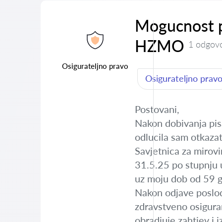
Mogucnost p
HZMO
1 odgov
Osigurateljno pravo
Osigurateljno prav
Postovani,
Nakon dobivanja pis
odlucila sam otkazat
Savjetnica za mirov
31.5.25 po stupnju 
uz moju dob od 59 g
Nakon odjave poslod
zdravstveno osigura
obradjuje zahtjev i 