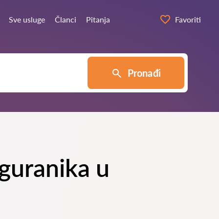
Sve usluge
Članci
Pitanja
Favoriti
Pronađi
iguranika u