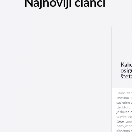
Najnoviji članci
Kako
osig
šte
Zamislite 
imovinu. M
susjedne o
strukturu 
je doveo 
takvim tr
štete, su
neizvjesno
složenim 