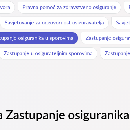
ovora
Pravna pomoć za zdravstveno osiguranje
Savjetovanje za odgovornost osiguravatelja
Savje
tupanje osiguranika u sporovima
Zastupanje osigura
Zastupanje u osigurateljnim sporovima
Zastupanje
na Zastupanje osiguranik