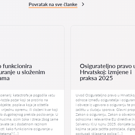
Povratak na sve članke
 funkcionira
Osigurateljno pravo 
uranje u složenim
Hrvatskoj: izmjene i
tama
praksa 2025
scenarij: katastrofa je pogodila vašu
Uvod Osigurateljno pravo u Hrvatsko
ožda požar koji se proširio na
odnose između osiguratelja i osiguran
bjekte, poplava koja je oštetila
i obveze iz ugovora o osiguranju te p
i vrijednu opremu, ili složeni kvar koji
zaštitu u slučaju sporova. Glavni prop
do dugotrajnog prekida poslovanja. U
Zakon o osiguranju, Zakon o obvezn
enucima, osim šoka i stresa zbog same
odnosima i relevantne EU direktive (n
očavate se s dodatnom razinom
Solvency II).U rujnu 2025. donijete s
sti: kako funkcionira osiguranje u
kojima se jača zaštita potrošača, digita
štetama? […]
postupak sklapanja polica […]