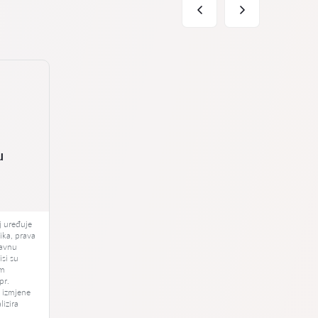
u
j uređuje
ika, prava
ravnu
isi su
im
pr.
u izmjene
lizira