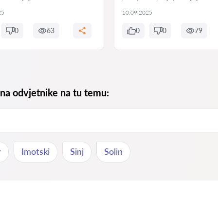
25
10.09.2025
0
63
0
0
79
 na odvjetnike na tu temu:
r
Imotski
Sinj
Solin