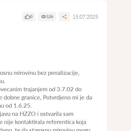
15.07.2025
0
526
snu mirovinu bez penalizacije,
nu.
povecanim trajanjem od 3.7.02 do
e dobne granice, Potvrdjeno mi je da
nu od 1.6.25.
ijavu na HZZO i ostvarila sam
nije kontaktirala referentica koja
gativno, te da starosnu mirovinu mogu