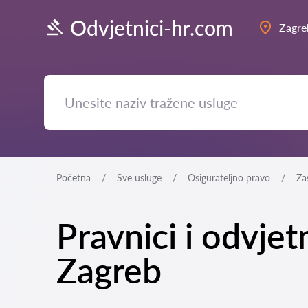
Odvjetnici-hr.com
Zagre
Početna
Sve usluge
Osigurateljno pravo
Za
Pravnici i odvjet
Zagreb