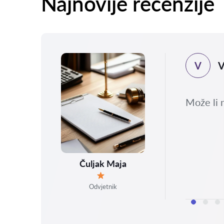
Najnovije recenzije
V
V
.2026
sla
Može li 
 i
Čuljak Maja
Ocjena:
Odvjetnik