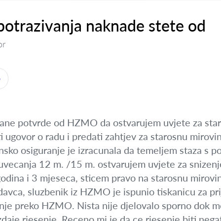
otrazivanja naknade stete od
or
o
ane potvrde od HZMO da ostvarujem uvjete za staro
i ugovor o radu i predati zahtjev za starosnu mirovi
insko osiguranje je izracunala da temeljem staza s 
uvecanja 12 m. /15 m. ostvarujem uvjete za snizenj
odina i 3 mjeseca, sticem pravo na starosnu mirovi
avca, sluzbenik iz HZMO je ispunio tiskanicu za pr
nje preko HZMO. Nista nije djelovalo sporno dok me 
izdaje rjesenje. Receno mi je da ce rjesenje biti ne