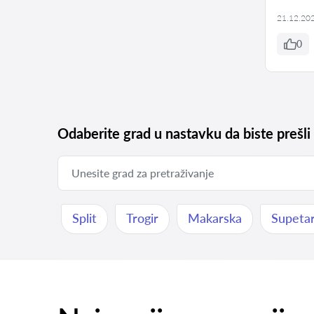
21.12.20
0
Odaberite grad u nastavku da biste prešli
Split
Trogir
Makarska
Supeta