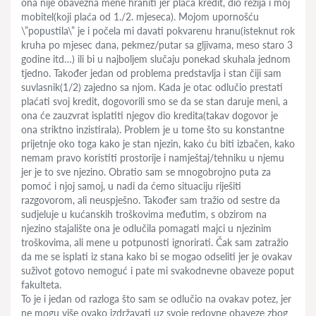
ona nije obavezna mene hraniti jer plaća kredit, dio režija i moj
mobitel(koji plaća od 1./2. mjeseca). Mojom upornošću
\”popustila\” je i počela mi davati pokvarenu hranu(isteknut rok
kruha po mjesec dana, pekmez/putar sa gljivama, meso staro 3
godine itd…) ili bi u najboljem slučaju ponekad skuhala jednom
tjedno. Također jedan od problema predstavlja i stan čiji sam
suvlasnik(1/2) zajedno sa njom. Kada je otac odlučio prestati
plaćati svoj kredit, dogovorili smo se da se stan daruje meni, a
ona će zauzvrat isplatiti njegov dio kredita(takav dogovor je
ona striktno inzistirala). Problem je u tome što su konstantne
prijetnje oko toga kako je stan njezin, kako ću biti izbačen, kako
nemam pravo koristiti prostorije i namještaj/tehniku u njemu
jer je to sve njezino. Obratio sam se mnogobrojno puta za
pomoć i njoj samoj, u nadi da ćemo situaciju riješiti
razgovorom, ali neuspješno. Također sam tražio od sestre da
sudjeluje u kućanskih troškovima međutim, s obzirom na
njezino stajalište ona je odlučila pomagati majci u njezinim
troškovima, ali mene u potpunosti ignorirati. Čak sam zatražio
da me se isplati iz stana kako bi se mogao odseliti jer je ovakav
suživot gotovo nemoguć i pate mi svakodnevne obaveze poput
fakulteta.
To je i jedan od razloga što sam se odlučio na ovakav potez, jer
ne mogu više ovako izdržavati uz svoje redovne obaveze zbog