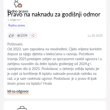
Radno pravo
Pravo na naknadu za godišnji odmor
1 odgovor
Radno pravo
0
1234
11.05.2025
Poštovani,
Od 2022. sam zaposlena na neodređeni. Cijelo vrijeme koristim
dopust za njegu djeteta s teekoćama u razvoju. Početkom
travnja 2025.predajem zahjev za sporazumni raskid ugovora i u
zahtjevu navodim da želim isplatu godienjeg od 2024.g i
razmjeran dio iz 2025. Poslodavac u rješenju odbija isplatu jer
je uvjet za korištenje ili isplatu naknade povratak radnika na
rad, a ja sam raskinula ugovor. Poslodavac je u pravu ili ipak
imam pravo na isplatu? Hvala
Idi na odgovor