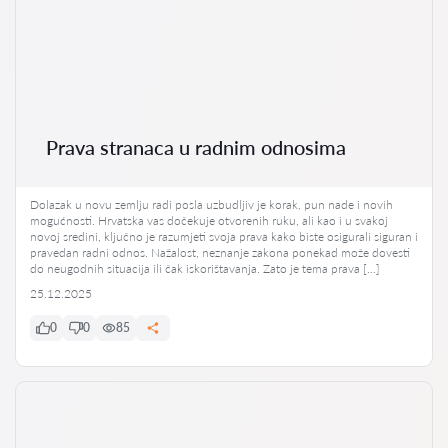
Prava stranaca u radnim odnosima
Dolazak u novu zemlju radi posla uzbudljiv je korak, pun nade i novih
mogućnosti. Hrvatska vas dočekuje otvorenih ruku, ali kao i u svakoj
novoj sredini, ključno je razumjeti svoja prava kako biste osigurali siguran i
pravedan radni odnos. Nažalost, neznanje zakona ponekad može dovesti
do neugodnih situacija ili čak iskorištavanja. Zato je tema prava […]
25.12.2025
0
0
85