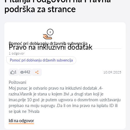
podrška za strance
Pomoć pri dobivanju državnih subvencija
Pravo na inkluzivni dodatak
1 odgovor
Pomoć pri dobivanju državnih subvencija
1
442
10.09.2025
Poštovani
Moj punac je ostvario pravo na inkluzivni dodatak ,4-
razina.Vlasnik je stana u kojem živi ,a drugi stan koji je
imao,prije 10 god .je putem ugovora o dosmrtnom uzdržavanju
prepisao na moju suprugu .Da li on ima pravo na isplatu ID ili
se ipak ne ?Hvala
Idi na odgovor