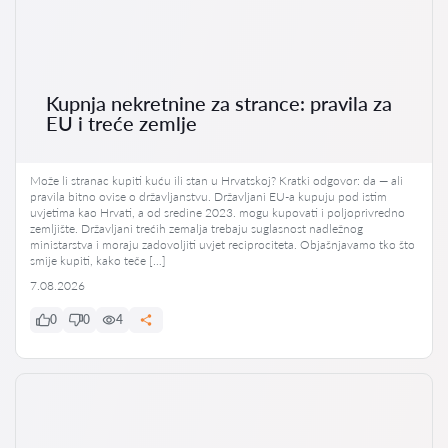
Kupnja nekretnine za strance: pravila za
EU i treće zemlje
Može li stranac kupiti kuću ili stan u Hrvatskoj? Kratki odgovor: da — ali
pravila bitno ovise o državljanstvu. Državljani EU-a kupuju pod istim
uvjetima kao Hrvati, a od sredine 2023. mogu kupovati i poljoprivredno
zemljište. Državljani trećih zemalja trebaju suglasnost nadležnog
ministarstva i moraju zadovoljiti uvjet reciprociteta. Objašnjavamo tko što
smije kupiti, kako teče […]
7.08.2026
0
0
4