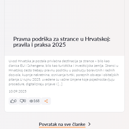
Pravna podrška za strance u Hrvatskoj:
pravila i praksa 2025
Uvod Hrvatska je postala privlačna destinacija za strance – bilo kao
članica EU i Schengena, bilo kao turistička i investicijska zemlja. Stranci u
Hrvatskoj često trebaju pravnu podršku u području boravišnih i radnih
dozvola, kupnje nekretnina, osnivanja tvrtki, poreznih obveza i obiteljskih
pitanja.U rujnu 2025. uvedene su važne izmjene koje pojednostavljuju
procedure, digitaliziraju prijave i […]
10.09.2025
0
0
168
Povratak na sve članke