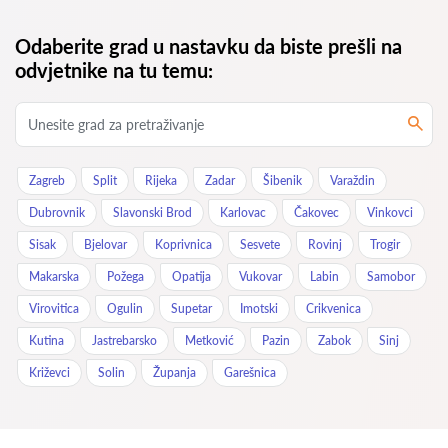
Odaberite grad u nastavku da biste prešli na
odvjetnike na tu temu:
Zagreb
Split
Rijeka
Zadar
Šibenik
Varaždin
Dubrovnik
Slavonski Brod
Karlovac
Čakovec
Vinkovci
Sisak
Bjelovar
Koprivnica
Sesvete
Rovinj
Trogir
Makarska
Požega
Opatija
Vukovar
Labin
Samobor
Virovitica
Ogulin
Supetar
Imotski
Crikvenica
Kutina
Jastrebarsko
Metković
Pazin
Zabok
Sinj
Križevci
Solin
Županja
Garešnica