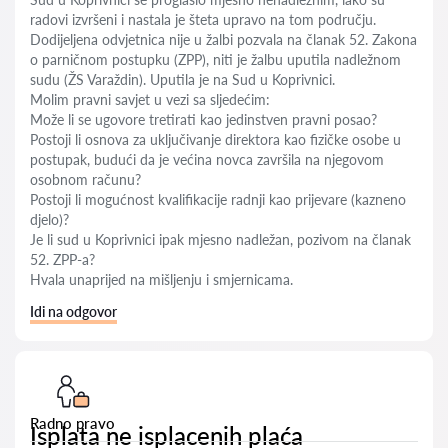
radovi izvršeni i nastala je šteta upravo na tom području.
Dodijeljena odvjetnica nije u žalbi pozvala na članak 52. Zakona
o parničnom postupku (ZPP), niti je žalbu uputila nadležnom
sudu (ŽS Varaždin). Uputila je na Sud u Koprivnici.
Molim pravni savjet u vezi sa sljedećim:
Može li se ugovore tretirati kao jedinstven pravni posao?
Postoji li osnova za uključivanje direktora kao fizičke osobe u
postupak, budući da je većina novca završila na njegovom
osobnom računu?
Postoji li mogućnost kvalifikacije radnji kao prijevare (kazneno
djelo)?
Je li sud u Koprivnici ipak mjesno nadležan, pozivom na članak
52. ZPP-a?
Hvala unaprijed na mišljenju i smjernicama.
Idi na odgovor
Radno pravo
Isplata ne isplacenih plaća