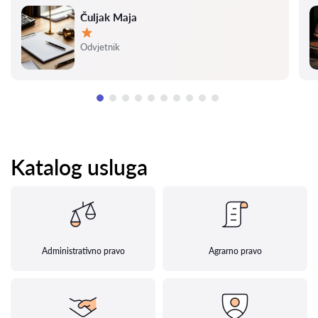
Čuljak Maja
Ocjena:
Odvjetnik
Katalog usluga
Administrativno pravo
Agrarno pravo