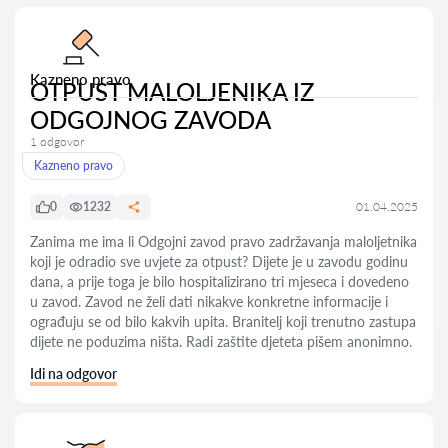
Kazneno pravo
OTPUST MALOLJENIKA IZ
ODGOJNOG ZAVODA
1 odgovor
Kazneno pravo
0
1232
01.04.2025
Zanima me ima li Odgojni zavod pravo zadržavanja maloljetnika
koji je odradio sve uvjete za otpust? Dijete je u zavodu godinu
dana, a prije toga je bilo hospitalizirano tri mjeseca i dovedeno
u zavod. Zavod ne želi dati nikakve konkretne informacije i
ograđuju se od bilo kakvih upita. Branitelj koji trenutno zastupa
dijete ne poduzima ništa. Radi zaštite djeteta pišem anonimno.
Idi na odgovor