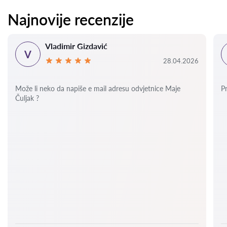
Najnovije recenzije
Vladimir Gizdavić
V
28.04.2026
Može li neko da napiše e mail adresu odvjetnice Maje
P
Čuljak ?