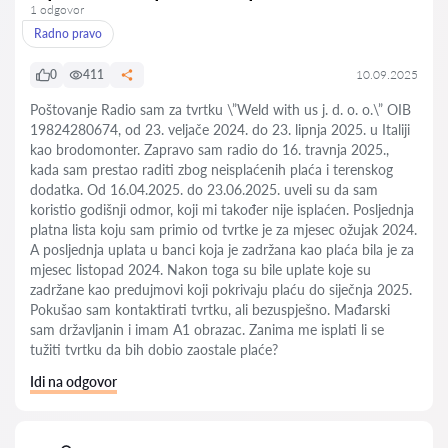
1 odgovor
Radno pravo
0
411
10.09.2025
Poštovanje Radio sam za tvrtku \”Weld with us j. d. o. o.\” OIB
19824280674, od 23. veljače 2024. do 23. lipnja 2025. u Italiji
kao brodomonter. Zapravo sam radio do 16. travnja 2025.,
kada sam prestao raditi zbog neisplaćenih plaća i terenskog
dodatka. Od 16.04.2025. do 23.06.2025. uveli su da sam
koristio godišnji odmor, koji mi također nije isplaćen. Posljednja
platna lista koju sam primio od tvrtke je za mjesec ožujak 2024.
A posljednja uplata u banci koja je zadržana kao plaća bila je za
mjesec listopad 2024. Nakon toga su bile uplate koje su
zadržane kao predujmovi koji pokrivaju plaću do siječnja 2025.
Pokušao sam kontaktirati tvrtku, ali bezuspješno. Mađarski
sam državljanin i imam A1 obrazac. Zanima me isplati li se
tužiti tvrtku da bih dobio zaostale plaće?
Idi na odgovor