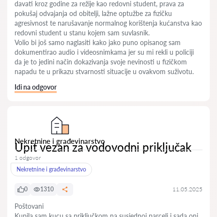
davati kroz godine za režije kao redovni student, prava za
pokušaj odvajanja od obitelji, lažne optužbe za fizičku
agresivnost te narušavanje normalnog korištenja kućanstva kao
redovni student u stanu kojem sam suvlasnik.
Volio bi još samo naglasiti kako jako puno opisanog sam
dokumentirao audio i videosnimkama jer su mi rekli u policiji
da je to jedini način dokazivanja svoje nevinosti u fizičkom
napadu te u prikazu stvarnosti situacije u ovakvom suživotu.
Idi na odgovor
Nekretnine i građevinarstvo
Upit vezan za vodovodni priključak
1 odgovor
Nekretnine i građevinarstvo
0
1310
11.05.2025
Poštovani
Kupila sam kucu sa priključkom na susjednoj parceli i sada oni