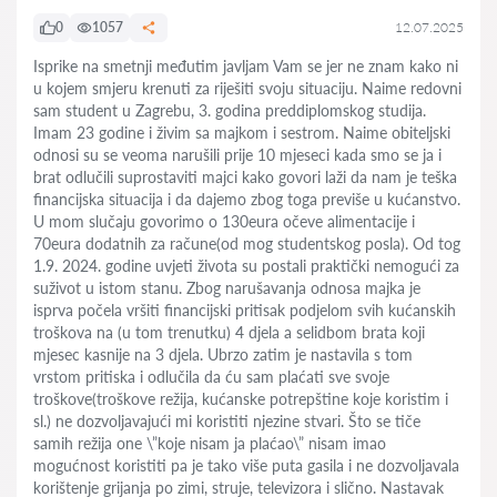
0
1057
12.07.2025
Isprike na smetnji međutim javljam Vam se jer ne znam kako ni
u kojem smjeru krenuti za riješiti svoju situaciju. Naime redovni
sam student u Zagrebu, 3. godina preddiplomskog studija.
Imam 23 godine i živim sa majkom i sestrom. Naime obiteljski
odnosi su se veoma narušili prije 10 mjeseci kada smo se ja i
brat odlučili suprostaviti majci kako govori laži da nam je teška
financijska situacija i da dajemo zbog toga previše u kućanstvo.
U mom slučaju govorimo o 130eura očeve alimentacije i
70eura dodatnih za račune(od mog studentskog posla). Od tog
1.9. 2024. godine uvjeti života su postali praktički nemogući za
suživot u istom stanu. Zbog narušavanja odnosa majka je
isprva počela vršiti financijski pritisak podjelom svih kućanskih
troškova na (u tom trenutku) 4 djela a selidbom brata koji
mjesec kasnije na 3 djela. Ubrzo zatim je nastavila s tom
vrstom pritiska i odlučila da ću sam plaćati sve svoje
troškove(troškove režija, kućanske potrepštine koje koristim i
sl.) ne dozvoljavajući mi koristiti njezine stvari. Što se tiče
samih režija one \”koje nisam ja plaćao\” nisam imao
mogućnost koristiti pa je tako više puta gasila i ne dozvoljavala
korištenje grijanja po zimi, struje, televizora i slično. Nastavak