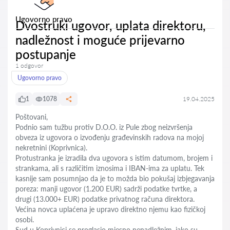
Ugovorno pravo
Dvostruki ugovor, uplata direktoru,
nadležnost i moguće prijevarno
postupanje
1 odgovor
Ugovorno pravo
1
1078
19.04.2025
Poštovani,
Podnio sam tužbu protiv D.O.O. iz Pule zbog neizvršenja
obveza iz ugovora o izvođenju građevinskih radova na mojoj
nekretnini (Koprivnica).
Protustranka je izradila dva ugovora s istim datumom, brojem i
strankama, ali s različitim iznosima i IBAN-ima za uplatu. Tek
kasnije sam posumnjao da je to možda bio pokušaj izbjegavanja
poreza: manji ugovor (1.200 EUR) sadrži podatke tvrtke, a
drugi (13.000+ EUR) podatke privatnog računa direktora.
Većina novca uplaćena je upravo direktno njemu kao fizičkoj
osobi.
Sud u Koprivnici se proglasio mjesno nenadležnim, iako su