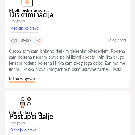
Medicinsko pravo
Diskriminacija
1 odgovor
Medicinsko pravo
1
459
10.09.2025
Osoba sam sam iznimno rijetkim tjelesnim oštećenjem. Rođena
sam bolesna nemam pravo na inklizivni dodatak niti išta drugo
jer sam rođena bolesna i kriva sam zbog toga očito. Zanima me
imam li kakva prava /mogućnosti osim ustavne tužbe? Hvala
Idi na odgovor
Obiteljsko pravo
Postupci dalje
1 odgovor
Obiteljsko pravo