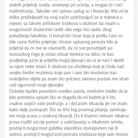
stalnih prijetnji, svađa, ometanja pri učenju, a mogao bi i reći
maltretiranju. Također već opisan razlog su i financije. Vrlo mi je
teško preživljavati na ovaj način uzdržavajući se iz mjeseca u
mjesec sa takvim pritiskom troškova s obzirom da nisam u
mogućnosti studentski raditi više nego što radim zbog
pohađanja fakulteta. U konačnici stvar koja je prelila čašu su
bile razne fizičke prijetnje. Unutar opisanog perioda bilo je
prijetnji da će me se ošamariti, da će sve porazbijati po
stanu(zbog čega je ostao otisak tenisice na zidu), te kao
posljednje jučer je prijetila mojoj djevojci da će je naći i riješiti
sa njom neke stvari. S obzirom na uhođenje koje je činila nad
svojim bivšim mužem(u koje sam i sam bio involviran kao
maloljetno dijete pa znam što pričam), iskreno postalo me strah
radi sigurnosti moje djevojke.
Duboke isprike povodom ovoliko uvoda, međutim mislim da je
bilo potrebno opisati što se događa da mi kažete je li što
ovakvo uopće vaše područje, a i dočaram situaciju jer ne znam
kako dalje postupati. Što se tiče tog pravnog pitanja, zanimaju
me moja prava u ovakvoj situaciji. Da li stvarno nemam nikakva
prava tražiti od nje pomoć u uzdržavanju u nikakvom smislu,
postoji li mogućnost gubitka vlasništva stana(putem nje ili
sestre), postoji li mogućnost povrata sredstava koje sam morao