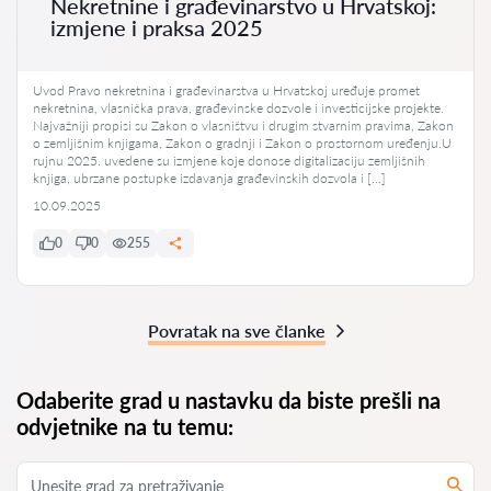
Nekretnine i građevinarstvo u Hrvatskoj:
izmjene i praksa 2025
Uvod Pravo nekretnina i građevinarstva u Hrvatskoj uređuje promet
nekretnina, vlasnička prava, građevinske dozvole i investicijske projekte.
Najvažniji propisi su Zakon o vlasništvu i drugim stvarnim pravima, Zakon
o zemljišnim knjigama, Zakon o gradnji i Zakon o prostornom uređenju.U
rujnu 2025. uvedene su izmjene koje donose digitalizaciju zemljišnih
knjiga, ubrzane postupke izdavanja građevinskih dozvola i […]
10.09.2025
0
0
255
Povratak na sve članke
Odaberite grad u nastavku da biste prešli na
odvjetnike na tu temu: