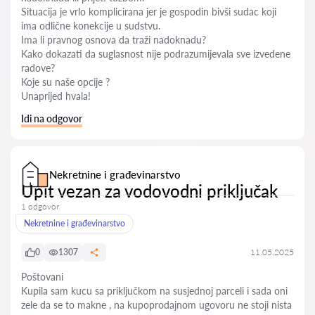
Situacija je vrlo komplicirana jer je gospodin bivši sudac koji
ima odlične konekcije u sudstvu.
Ima li pravnog osnova da traži nadoknadu?
Kako dokazati da suglasnost nije podrazumijevala sve izvedene
radove?
Koje su naše opcije ?
Unaprijed hvala!
Idi na odgovor
Nekretnine i građevinarstvo
Upit vezan za vodovodni priključak
1 odgovor
Nekretnine i građevinarstvo
0
1307
11.05.2025
Poštovani
Kupila sam kucu sa priključkom na susjednoj parceli i sada oni
zele da se to makne , na kupoprodajnom ugovoru ne stoji nista