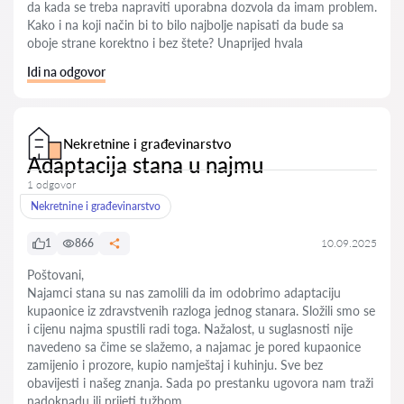
da kada se treba napraviti uporabna dozvola da imam problem.
Kako i na koji nač̣in bi to bilo najbolje napisati da bude sa
oboje strane korektno i bez štete? Unaprijed hvala
Idi na odgovor
Nekretnine i građevinarstvo
Adaptacija stana u najmu
1 odgovor
Nekretnine i građevinarstvo
1
866
10.09.2025
Poštovani,
Najamci stana su nas zamolili da im odobrimo adaptaciju
kupaonice iz zdravstvenih razloga jednog stanara. Složili smo se
i cijenu najma spustili radi toga. Nažalost, u suglasnosti nije
navedeno sa čime se slažemo, a najamac je pored kupaonice
zamijenio i prozore, kupio namještaj i kuhinju. Sve bez
obavijesti i našeg znanja. Sada po prestanku ugovora nam traži
nadoknadu ili prijeti tužbom.