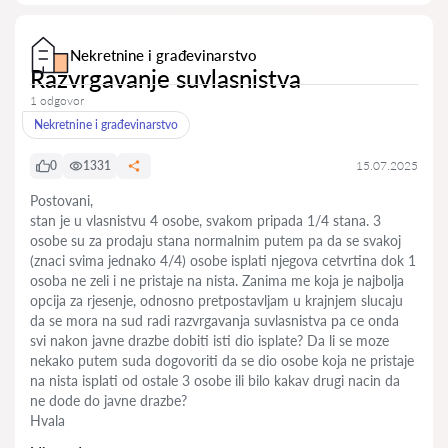
Nekretnine i građevinarstvo
Razvrgavanje suvlasnistva
1 odgovor
Nekretnine i građevinarstvo
0
1331
15.07.2025
Postovani,
stan je u vlasnistvu 4 osobe, svakom pripada 1/4 stana. 3
osobe su za prodaju stana normalnim putem pa da se svakoj
(znaci svima jednako 4/4) osobe isplati njegova cetvrtina dok 1
osoba ne zeli i ne pristaje na nista. Zanima me koja je najbolja
opcija za rjesenje, odnosno pretpostavljam u krajnjem slucaju
da se mora na sud radi razvrgavanja suvlasnistva pa ce onda
svi nakon javne drazbe dobiti isti dio isplate? Da li se moze
nekako putem suda dogovoriti da se dio osobe koja ne pristaje
na nista isplati od ostale 3 osobe ili bilo kakav drugi nacin da
ne dode do javne drazbe?
Hvala