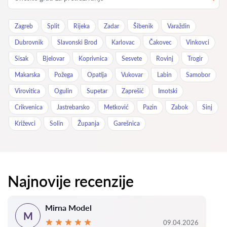
Zagreb
Split
Rijeka
Zadar
Šibenik
Varaždin
Dubrovnik
Slavonski Brod
Karlovac
Čakovec
Vinkovci
Sisak
Bjelovar
Koprivnica
Sesvete
Rovinj
Trogir
Makarska
Požega
Opatija
Vukovar
Labin
Samobor
Virovitica
Ogulin
Supetar
Zaprešić
Imotski
Crikvenica
Jastrebarsko
Metković
Pazin
Zabok
Sinj
Križevci
Solin
Županja
Garešnica
Najnovije recenzije
Mirna Model
M
09.04.2026