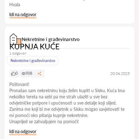
Hvala
Idi na odgovor
Nekretnine i građevinarstvo
KUPNJA KUĆE
1 odgovor
Nekretnine i građevinarstvo
0
908
20.06.2025
Poštovani!
Pronašao sam nekretninu koju želim kupiti u Sisku. Kuća ima
nekoliko tereta na sebi pa me strah ulaziti u sve bez
odvjetničke potpore i upućenosti u sve detalje koji slijed.
Zanima me koji bi me odvjetnik u Sisku mogao savjetovati te
mi pomoći oko pitanja kupnje nekretnine.
Unaprijed se zahvaljujem na pomoći!
Idi na odgovor