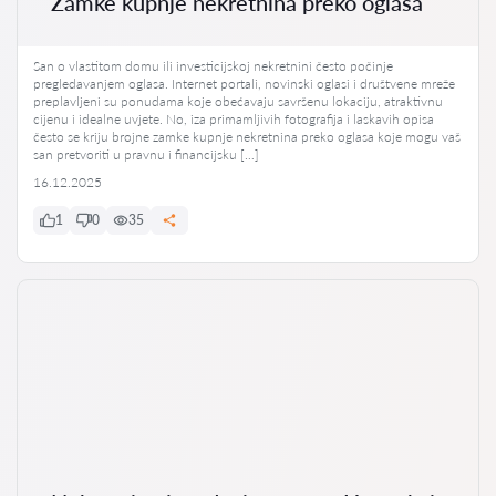
Zamke kupnje nekretnina preko oglasa
San o vlastitom domu ili investicijskoj nekretnini često počinje
pregledavanjem oglasa. Internet portali, novinski oglasi i društvene mreže
preplavljeni su ponudama koje obećavaju savršenu lokaciju, atraktivnu
cijenu i idealne uvjete. No, iza primamljivih fotografija i laskavih opisa
često se kriju brojne zamke kupnje nekretnina preko oglasa koje mogu vaš
san pretvoriti u pravnu i financijsku […]
16.12.2025
1
0
35