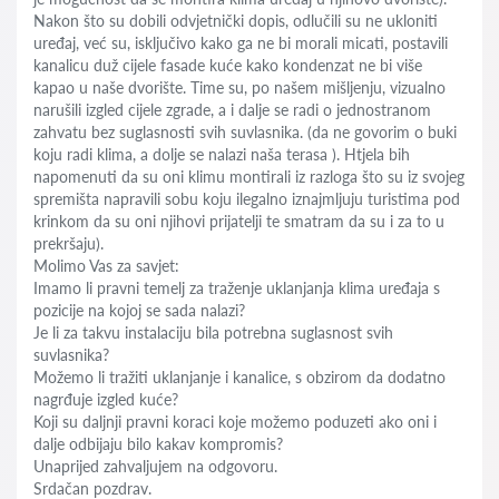
Nakon što su dobili odvjetnički dopis, odlučili su ne ukloniti
uređaj, već su, isključivo kako ga ne bi morali micati, postavili
kanalicu duž cijele fasade kuće kako kondenzat ne bi više
kapao u naše dvorište. Time su, po našem mišljenju, vizualno
narušili izgled cijele zgrade, a i dalje se radi o jednostranom
zahvatu bez suglasnosti svih suvlasnika. (da ne govorim o buki
koju radi klima, a dolje se nalazi naša terasa ). Htjela bih
napomenuti da su oni klimu montirali iz razloga što su iz svojeg
spremišta napravili sobu koju ilegalno iznajmljuju turistima pod
krinkom da su oni njihovi prijatelji te smatram da su i za to u
prekršaju).
Molimo Vas za savjet:
Imamo li pravni temelj za traženje uklanjanja klima uređaja s
pozicije na kojoj se sada nalazi?
Je li za takvu instalaciju bila potrebna suglasnost svih
suvlasnika?
Možemo li tražiti uklanjanje i kanalice, s obzirom da dodatno
nagrđuje izgled kuće?
Koji su daljnji pravni koraci koje možemo poduzeti ako oni i
dalje odbijaju bilo kakav kompromis?
Unaprijed zahvaljujem na odgovoru.
Srdačan pozdrav.