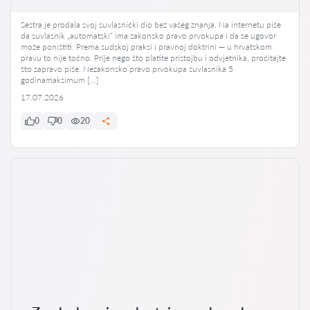
Sestra je prodala svoj suvlasnički dio bez vašeg znanja. Na internetu piše
da suvlasnik „automatski“ ima zakonsko pravo prvokupa i da se ugovor
može poništiti. Prema sudskoj praksi i pravnoj doktrini — u hrvatskom
pravu to nije točno. Prije nego što platite pristojbu i odvjetnika, pročitajte
što zapravo piše. Nezakonsko pravo prvokupa suvlasnika 5
godinamaksimum […]
17.07.2026
0
0
20