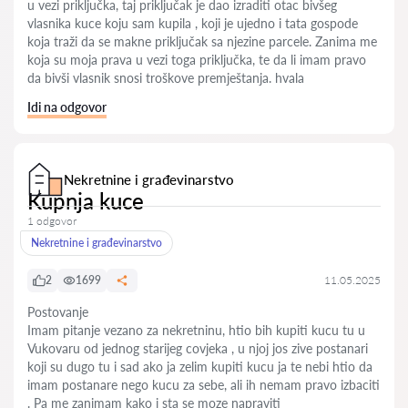
u vezi priključka, taj priključak je dao izraditi otac bivšeg
vlasnika kuce koju sam kupila , koji je ujedno i tata gospode
koja traži da se makne priključak sa njezine parcele. Zanima me
koja su moja prava u vezi toga priključka, te da li imam pravo
da bivši vlasnik snosi troškove premještanja. hvala
Idi na odgovor
Nekretnine i građevinarstvo
Kupnja kuce
1 odgovor
Nekretnine i građevinarstvo
2
1699
11.05.2025
Postovanje
Imam pitanje vezano za nekretninu, htio bih kupiti kucu tu u
Vukovaru od jednog starijeg covjeka , u njoj jos zive postanari
koji su dugo tu i sad ako ja zelim kupiti kucu ja te nebi htio da
imam postanare nego kucu za sebe, ali ih nemam pravo izbaciti
. Pa me zanimam kako i sta se moze napraviti