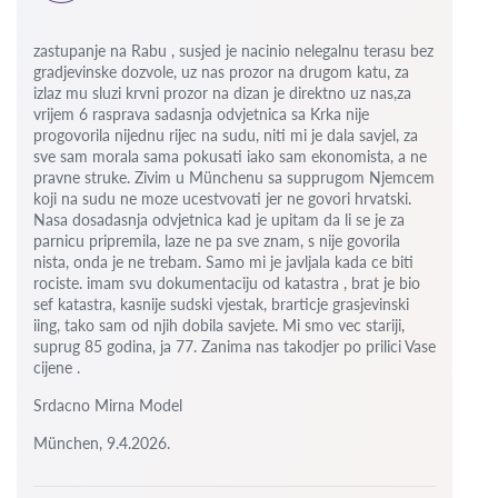
zastupanje na Rabu , susjed je nacinio nelegalnu terasu bez
gradjevinske dozvole, uz nas prozor na drugom katu, za
izlaz mu sluzi krvni prozor na dizan je direktno uz nas,za
vrijem 6
rasprava sadasnja odvjetnica sa Krka nije
progovorila nijednu rijec na sudu, niti mi je dala savjel, za
sve sam morala sama pokusati iako sam ekonomista, a ne
pravne struke. Zivim u Münchenu sa supprugom Njemcem
koji na sudu ne moze ucestvovati jer ne govori hrvatski.
Nasa dosadasnja odvjetnica kad je upitam da li se je za
parnicu pripremila, laze ne pa sve znam, s nije govorila
nista, onda je ne trebam. Samo mi je javljala kada ce biti
rociste.
imam svu dokumentaciju od katastra , brat je bio
sef katastra, kasnije sudski vjestak, brarticje grasjevinski
iing, tako sam od njih dobila savjete.
Mi smo vec stariji,
suprug 85 godina, ja 77.
Zanima nas takodjer po prilici Vase
cijene .
Srdacno Mirna Model
München, 9.4.2026.