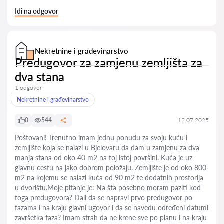
Idi na odgovor
Nekretnine i građevinarstvo
Predugovor za zamjenu zemljišta za
dva stana
1 odgovor
Nekretnine i građevinarstvo
0
544
12.07.2025
Poštovani! Trenutno imam jednu ponudu za svoju kuću i
zemljište koja se nalazi u Bjelovaru da dam u zamjenu za dva
manja stana od oko 40 m2 na toj istoj površini. Kuća je uz
glavnu cestu na jako dobrom položaju. Zemljište je od oko 800
m2 na kojemu se nalazi kuća od 90 m2 te dodatnih prostorija
u dvorištu.Moje pitanje je: Na šta posebno moram paziti kod
toga predugovora? Dali da se napravi prvo predugovor po
fazama i na kraju glavni ugovor i da se navedu određeni datumi
završetka faza? Imam strah da ne krene sve po planu i na kraju