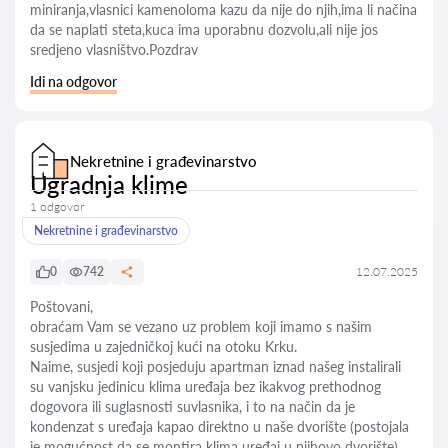
miniranja,vlasnici kamenoloma kazu da nije do njih,ima li načina
da se naplati steta,kuca ima uporabnu dozvolu,ali nije jos
sredjeno vlasništvo.Pozdrav
Idi na odgovor
Nekretnine i građevinarstvo
Ugradnja klime
1 odgovor
Nekretnine i građevinarstvo
0
742
12.07.2025
Poštovani,
obraćam Vam se vezano uz problem koji imamo s našim
susjedima u zajedničkoj kući na otoku Krku.
Naime, susjedi koji posjeduju apartman iznad našeg instalirali
su vanjsku jedinicu klima uređaja bez ikakvog prethodnog
dogovora ili suglasnosti suvlasnika, i to na način da je
kondenzat s uređaja kapao direktno u naše dvorište (postojala
je mogućnost da se montira klima uređaj u njihovo dvorište).