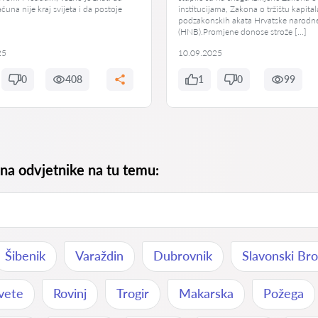
čuna nije kraj svijeta i da postoje
institucijama, Zakona o tržištu kapital
podzakonskih akata Hrvatske narodn
(HNB).Promjene donose strože […]
25
10.09.2025
0
408
1
0
99
 na odvjetnike na tu temu:
Šibenik
Varaždin
Dubrovnik
Slavonski Br
vete
Rovinj
Trogir
Makarska
Požega