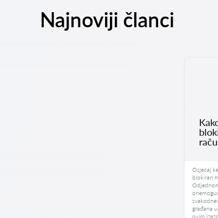
Najnoviji članci
Kako
blok
rač
Osjećaj k
blokiran m
Odjednom,
onemoguće
svakodnev
građana u
ovim izaz