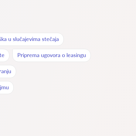
ka u slučajevima stečaja
te
Priprema ugovora o leasingu
ranju
ajmu