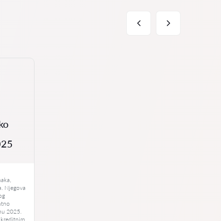
ko
025
u
naka,
la. Njegova
kog
ntno
jnu 2025.
 kreditnim