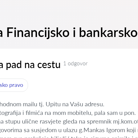
a Financijsko i bankarsk
a pad na cestu
1 odgovor
rsko pravo
hodnom mailu tj. Upitu na Vašu adresu.
ografija i filmića na mom mobitelu, pala sam u pon.
na stupu ulične rasvjete gleda na spremnik mj.kom.o
govorima sa susjedom u ulazu g.Mankas Igorom koji r