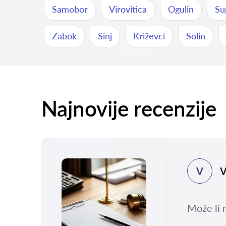
Samobor
Virovitica
Ogulin
Su
Zabok
Sinj
Križevci
Solin
Najnovije recenzije
V
V
.2026
sla
Može li 
 i