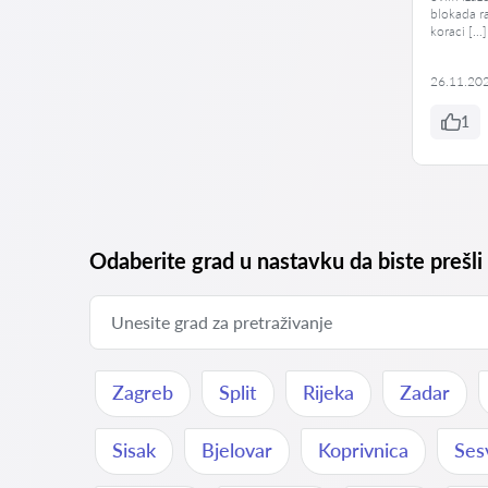
blokada ra
koraci […]
26.11.20
1
Odaberite grad u nastavku da biste prešli
Zagreb
Split
Rijeka
Zadar
Sisak
Bjelovar
Koprivnica
Ses