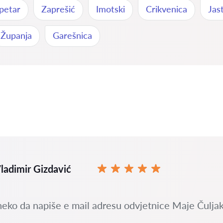
petar
Zaprešić
Imotski
Crikvenica
Jas
Županja
Garešnica
ladimir Gizdavić
neko da napiše e mail adresu odvjetnice Maje Čuljak