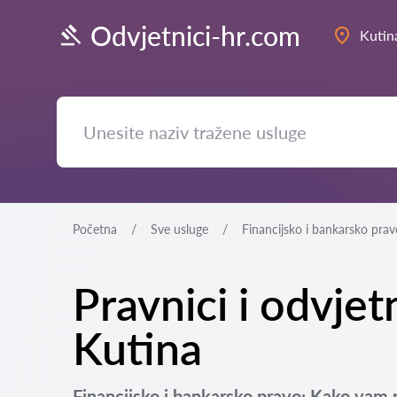
Odvjetnici-hr.com
Kutin
Početna
Sve usluge
Financijsko i bankarsko prav
Pravnici i odvjet
Kutina
Financijsko i bankarsko pravo: Kako vam