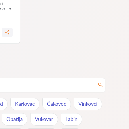
a i
e banke
od
Karlovac
Čakovec
Vinkovci
Opatija
Vukovar
Labin