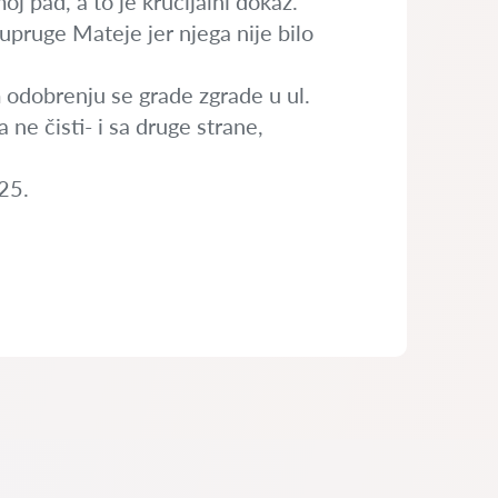
oj pad, a to je krucijalni dokaz.
upruge Mateje jer njega nije bilo
m odobrenju se grade zgrade u ul.
ne čisti- i sa druge strane,
25.