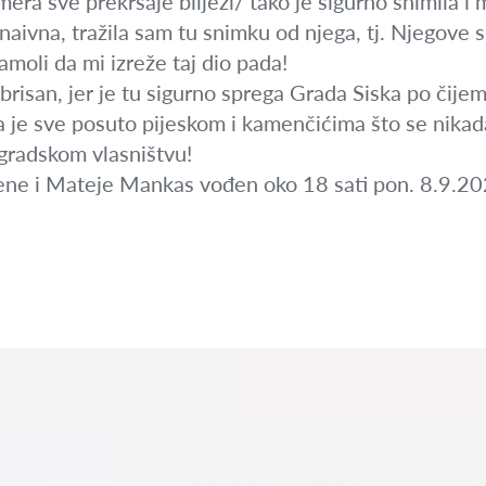
ra sve prekršaje bilježi/ tako je sigurno snimila i m
ivna, tražila sam tu snimku od njega, tj. Njegove s
moli da mi izreže taj dio pada!
obrisan, jer je tu sigurno sprega Grada Siska po čije
a je sve posuto pijeskom i kamenčićima što se nikada 
gradskom vlasništvu!
ne i Mateje Mankas vođen oko 18 sati pon. 8.9.20