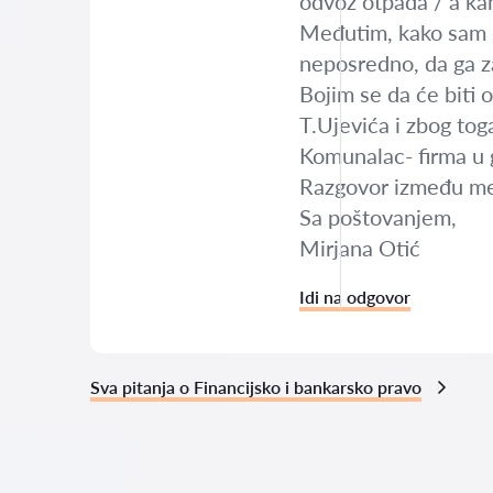
odvoz otpada / a kame
Međutim, kako sam na
neposredno, da ga za
Bojim se da će biti 
T.Ujevića i zbog tog
Komunalac- firma u 
Razgovor između me
Sa poštovanjem,
Mirjana Otić
Idi na odgovor
Sva pitanja o Financijsko i bankarsko pravo