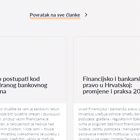
Povratak na sve članke
 postupati kod
Financijsko i bankars
iranog bankovnog
pravo u Hrvatskoj:
una
promjene i praksa 2
ad shvatite da vam je bankovni račun
Uvod Financijsko i bankarsko pravo 
ože biti izuzetno stresan i zbunjujući.
Hrvatskoj uređuje odnose između ba
 pristup vašim financijama je
poduzeća, građana i regulatornih tije
n, a neizvjesnost se nadvija nad
svrha je osigurati stabilnost financijs
nim životom. Niste sami – tisuće
sustava, zaštitu potrošača i transpare
 Hrvatskoj svakodnevno se susreću s
poslovanje kreditnih institucija. U ru
ovom. Međutim, važno je znati da
stupile su na snagu izmjene Zakona o