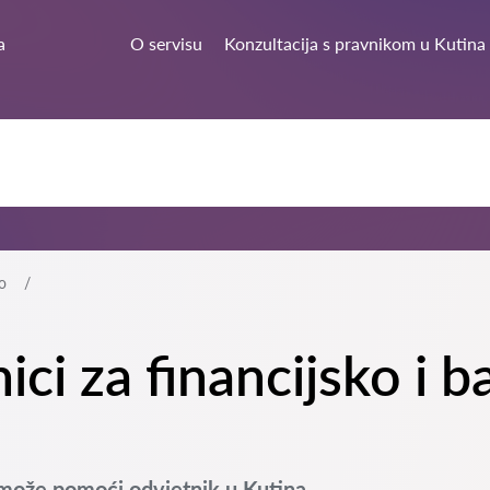
a
O servisu
Konzultacija s pravnikom u Kutina
o
nici za financijsko i
 može pomoći odvjetnik u Kutina