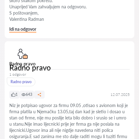
skoro svakom pokretu.
Unaprijed Vam zahvaljujem na odgovoru.
S poštovanjem,
Valentina Radman
Idi na odgovor
Radno pravo
Radno pravo
1 odgovor
Radno pravo
1
643
12.07.2025
Niz je potpisao ugovor za firmu 09.05 ,otisao s avionom koji je
firma platila u Njemačku 13.05,taj dan kad je sletio i dosao u
stan od firme, nije mu poslije leta bilo dobro i srusio se i umro
u stanu.Nije imao lijecnicki prije jer firma ga nije poslala na
lijecnicki.Ugovor ima ali nije nigdje navedena niti polica
osiguranja.E sad zanima me sto dalje raditi mogu li tuziti firmu