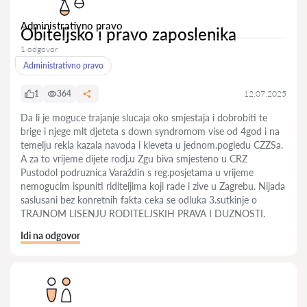
Administrativno pravo
Obiteljsko i pravo zaposlenika
1 odgovor
Administrativno pravo
1
364
12.07.2025
Da li je moguce trajanje slucaja oko smjestaja i dobrobiti te
brige i njege mlt djeteta s down syndromom vise od 4god i na
temelju rekla kazala navoda i kleveta u jednom.pogledu CZZSa.
A za to vrijeme dijete rodj.u Zgu biva smjesteno u CRZ
Pustodol podruznica Varaždin s reg.posjetama u vrijeme
nemogucim ispuniti riditeljima koji rade i zive u Zagrebu. Nijada
saslusani bez konretnih fakta ceka se odluka 3.sutkinje o
TRAJNOM LISENJU RODITELJSKIH PRAVA I DUZNOSTI.
Idi na odgovor