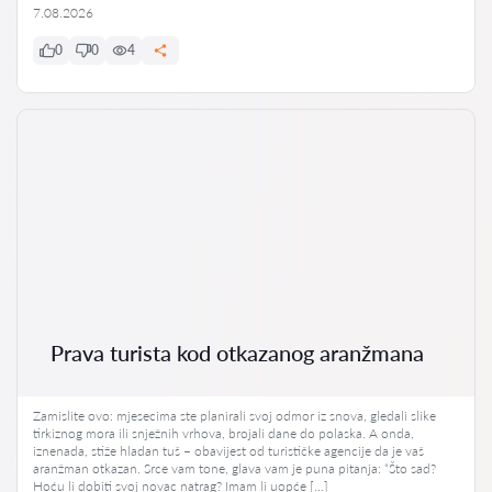
7.08.2026
0
0
4
Prava turista kod otkazanog aranžmana
Zamislite ovo: mjesecima ste planirali svoj odmor iz snova, gledali slike
tirkiznog mora ili snježnih vrhova, brojali dane do polaska. A onda,
iznenada, stiže hladan tuš – obavijest od turističke agencije da je vaš
aranžman otkazan. Srce vam tone, glava vam je puna pitanja: “Što sad?
Hoću li dobiti svoj novac natrag? Imam li uopće […]