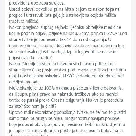
predviđena upotreba strojeva.
Usred bolova, odveli su ga na hitan prijem te nakon toga na
pregled i ultrazvuk lista gdje je ustanovljena ozljeda mišića
(ruptura mišića).
Nakon pregleda, suprug se javio liječniku obiteljske medicine
koji je podnio prijavu ozljede na radu. Sama prijava HZZO- u od
strane tvrtke je podnesena tek 14 dana od događaja. U
međuvremenu je suprug dostavio sve nalaze nadređenima koji
su se pokušali oglušiti na događaj i \’dogovoriti se da se ne
prijavi ozljeda na radu\’.
Nakon što nije pristao na takvo nešto i nakon pritiska od
strane liječničkog povjerenstva, podnesena je prijava i sukladno
njoj, i dostavljenim nalazima, HZZO je donio odluku da se radi
o ozljedi na radu.
Moje pitanje je, uz 100% naknadu plaće za vrijeme bolovanja,
da li suprug ima pravo na naknadu troškova ako su radnici
tvrtke osigurani preko Croatia osiguranja i kakva je procedura
za isto? Što nam je činiti?
Upravo radi nekorektnog ponašanja tvrtke, ne želimo to pustiti
samo tako. Suprug više nije u mogućnosti obavljati poslove
koje je dosad obavljao (bravar), većinom teški fizički rad jer mu
je napor striktno zabranjen pošto je u nesnosnim bolovima pri