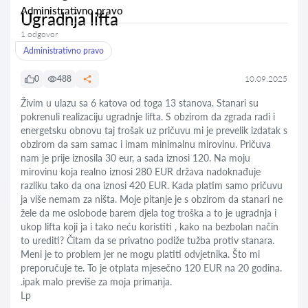
Administrativno pravo
Ugradnja lifta
1 odgovor
Administrativno pravo
0
488
10.09.2025
Živim u ulazu sa 6 katova od toga 13 stanova. Stanari su
pokrenuli realizaciju ugradnje lifta. S obzirom da zgrada radi i
energetsku obnovu taj trošak uz pričuvu mi je prevelik izdatak s
obzirom da sam samac i imam minimalnu mirovinu. Pričuva
nam je prije iznosila 30 eur, a sada iznosi 120. Na moju
mirovinu koja realno iznosi 280 EUR država nadoknađuje
razliku tako da ona iznosi 420 EUR. Kada platim samo pričuvu
ja više nemam za ništa. Moje pitanje je s obzirom da stanari ne
žele da me oslobode barem djela tog troška a to je ugradnja i
ukop lifta koji ja i tako neću koristiti , kako na bezbolan način
to urediti? Čitam da se privatno podiže tužba protiv stanara.
Meni je to problem jer ne mogu platiti odvjetnika. Što mi
preporučuje te. To je otplata mjesečno 120 EUR na 20 godina.
.ipak malo previše za moja primanja.
Lp