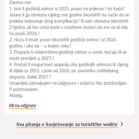
Zanima me:
1. Ima li godišnji odmor iz 2025. pravo na prijenos i do kada?
Jesam li ga obvezna cijelog ove godine iskoristiti na način da se
prekine bolovanje zbog komplikacija? Ili sam obvezna iskoristiti
2 tjedna, ali što onda bude s ostatkom budući da me ne bi bilo
na poslu 2026.?
2. Hoću li imati pravo iskoristiti godišnji odmor i iz 2026.
godine, i ako da – u kojem roku?
3. Propada li neiskorišteni godišnji odmor u ovom slučaju ili se
može prenijeti u 2027.?
4. Postoji li mogućnost spajanja oba godišnjih odmora ili cijelog
ili dijela za 2025. i pola od 2026. po završetku roditeljskog
dopusta, dakle 2027.?
Unaprijed zahvaljujem na odgovoru i srdačno Vas pozdravljam.
S poštovanjem,
Mateja
Idi na odgovor
Sva pitanja o Savjetovanje za turističke vodiče