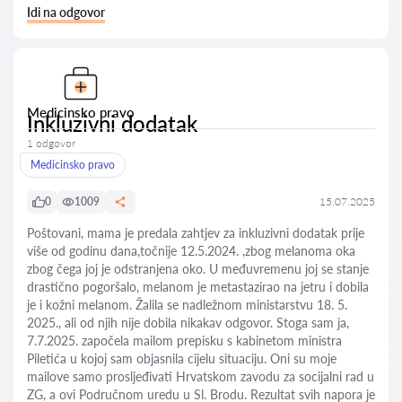
Idi na odgovor
Medicinsko pravo
Inkluzivni dodatak
1 odgovor
Medicinsko pravo
0
1009
15.07.2025
Poštovani, mama je predala zahtjev za inkluzivni dodatak prije
više od godinu dana,točnije 12.5.2024. ,zbog melanoma oka
zbog čega joj je odstranjena oko. U međuvremenu joj se stanje
drastično pogoršalo, melanom je metastazirao na jetru i dobila
je i kožni melanom. Žalila se nadležnom ministarstvu 18. 5.
2025., ali od njih nije dobila nikakav odgovor. Stoga sam ja,
7.7.2025. započela mailom prepisku s kabinetom ministra
Piletića u kojoj sam objasnila cijelu situaciju. Oni su moje
mailove samo prosljeđivati Hrvatskom zavodu za socijalni rad u
ZG, a ovi Područnom uredu u Sl. Brodu. Rezultat svih napora je