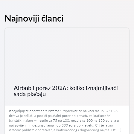
Najnoviji članci
Airbnb i porez 2026: koliko iznajmljivači
sada plaćaju
Iznajmljujete apartman turistima? Pripremite se na veći račun. U 2026.
država je odlučila podići paušalni porez po krevetu za kratkoročni
turistički najam — negdje sa 75 na 100, negdje sa 100 na 150 eura, a u
najrazvijenijim destinacijama i do 300 eura po krevetu. Cilj je jasno
izrečen: približiti oporezivanje kratkoročnog i dugoročnog najma. Uz […]