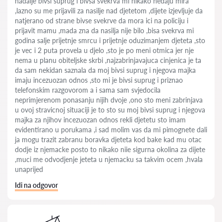
nadalje bivsi suprug i bivsa svekrva mi nikako nedaju mira
,lazno su me prijavili za nasilje nad djetetom ,dijete izjevljuje da
natjerano od strane bivse svekrve da mora ici na policiju i
prijavit mamu ,mada zna da nasilja nije bilo ,bisa svekrva mi
godina salje prijetnje smrcu i prijetnje oduzimanjem djeteta ,sto
je vec i 2 puta provela u djelo ,sto je po meni otmica jer nje
nema u planu obiteljske skrbi ,najzabrinjavajuca cinjenica je ta
da sam nekidan saznala da moj bivsi suprug i njegova majka
imaju incezuozan odnos ,sto mi je bivsi suprug i priznao
telefonskim razgovorom a i sama sam svjedocila
neprimjerenom ponasanju nijih dvoje ,ono sto meni zabrinjava
u ovoj stravicnoj situaciji je to sto su moj bivsi suprug i njegova
majka za njihov incezuozan odnos rekli djetetu sto imam
evidentirano u porukama ,i sad molim vas da mi pimognete dali
ja mogu trazit zabranu boravka djeteta kod bake kad mu otac
dodje iz njemacke posto to nikako niie sigurna okolina za dijete
,muci me odvodjenje jeteta u njemacku sa takvim ocem ,hvala
unaprijed
Idi na odgovor