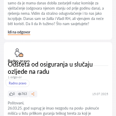
samo da je mama danas dobila zastarjeli nalaz komisije za
vještačenje (odgovara njenom stanju od prije godinu dana), a
rješenja nema. Vidim da strašno odugovlačenje i to nas jako
iscrpljuje. Danas sam se žalila i Vladi RH, ali vjerujem da neće
biti koristi. Da li da ih tužimo? Što nam savjetujete?
Idi na odgovor
Radno pravo
Odšteta od osiguranja u slučaju
ozljede na radu
1 odgovor
Radno pravo
0
763
15.07.2025
Poštovani,
26.03.25. god suprug je imao nezgodu na poslu- puknuće
mišića u listu prilikom guranja teškog tereta za koji je