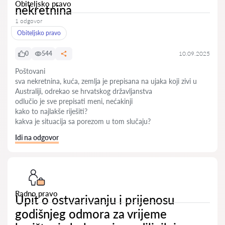
Obiteljsko pravo
nekretnina
1 odgovor
Obiteljsko pravo
0
544
10.09.2025
Poštovani
sva nekretnina, kuća, zemlja je prepisana na ujaka koji zivi u
Australiji, odrekao se hrvatskog državljanstva
odlučio je sve prepisati meni, nećakinji
kako to najlakše riješiti?
kakva je situacija sa porezom u tom slučaju?
Idi na odgovor
Radno pravo
Upit o ostvarivanju i prijenosu
godišnjeg odmora za vrijeme