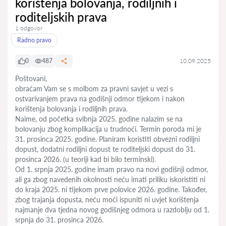
korištenja bolovanja, rodiljnih i
roditeljskih prava
1 odgovor
Radno pravo
0
487
10.09.2025
Poštovani,
obraćam Vam se s molbom za pravni savjet u vezi s
ostvarivanjem prava na godišnji odmor tijekom i nakon
korištenja bolovanja i rodiljnih prava.
Naime, od početka svibnja 2025. godine nalazim se na
bolovanju zbog komplikacija u trudnoći. Termin poroda mi je
31. prosinca 2025. godine. Planiram koristiti obvezni rodiljni
dopust, dodatni rodiljni dopust te roditeljski dopust do 31.
prosinca 2026. (u teoriji kad bi bilo terminski).
Od 1. srpnja 2025. godine imam pravo na novi godišnji odmor,
ali ga zbog navedenih okolnosti neću imati priliku iskoristiti ni
do kraja 2025. ni tijekom prve polovice 2026. godine. Također,
zbog trajanja dopusta, neću moći ispuniti ni uvjet korištenja
najmanje dva tjedna novog godišnjeg odmora u razdoblju od 1.
srpnja do 31. prosinca 2026.