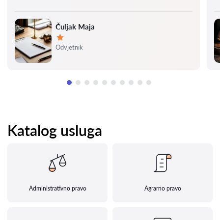
Čuljak Maja
Ocjena:
Odvjetnik
Katalog usluga
Administrativno pravo
Agrarno pravo