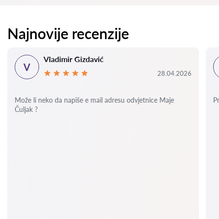
Najnovije recenzije
Vladimir Gizdavić
V
28.04.2026
Može li neko da napiše e mail adresu odvjetnice Maje
P
Čuljak ?