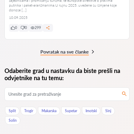
zajednicama i promicanju turizma, te europske direktive o pravima
putnika i paket-aranžmanima.U rujnu 2025. uvedene su izmjene koje
donose […]
10.09.2025
0
0
299
Povratak na sve članke
Odaberite grad u nastavku da biste prešli na
odvjetnike na tu temu:
Split
Trogir
Makarska
Supetar
Imotski
Sinj
Solin