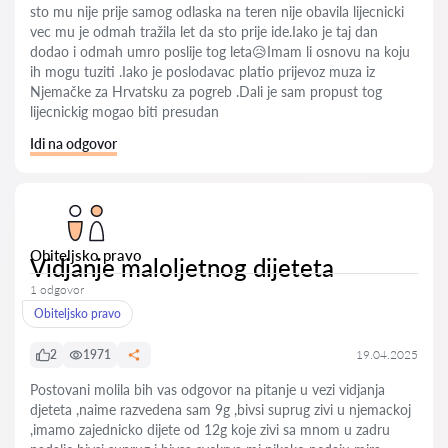
sto mu nije prije samog odlaska na teren nije obavila lijecnicki
vec mu je odmah tražila let da sto prije ide.Iako je taj dan
dodao i odmah umro poslije tog leta😥Imam li osnovu na koju
ih mogu tuziti .Iako je poslodavac platio prijevoz muza iz
Njemačke za Hrvatsku za pogreb .Dali je sam propust tog
lijecnickig mogao biti presudan
Idi na odgovor
Obiteljsko pravo
Vidjanje maloljetnog dijeteta
1 odgovor
Obiteljsko pravo
2
1971
19.04.2025
Postovani molila bih vas odgovor na pitanje u vezi vidjanja
djeteta ,naime razvedena sam 9g ,bivsi suprug zivi u njemackoj
,imamo zajednicko dijete od 12g koje zivi sa mnom u zadru