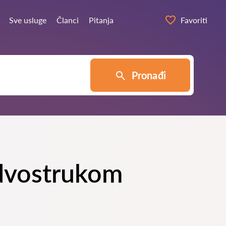
Sve usluge
Članci
Pitanja
Favoriti
Pronađi
 dvostrukom