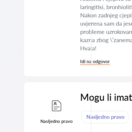
laringitisi, bronhiol
Nakon zadnjeg cjepiv
uvjerena sam da jesu
probleme uzrokovane 
kazna zbog \’zanema
Hvala!
Idi na odgovor
Mogu li imat
Nasljedno pravo
Nasljedno pravo