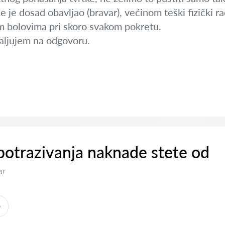
je je dosad obavljao (bravar), većinom teški fizički r
m bolovima pri skoro svakom pokretu.
aljujem na odgovoru.
otrazivanja naknade stete od
or
o