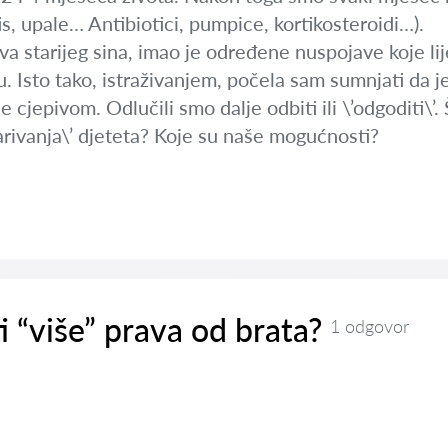
itis, upale… Antibiotici, pumpice, kortikosteroidi…).
a starijeg sina, imao je određene nuspojave koje lij
. Isto tako, istraživanjem, počela sam sumnjati da j
cjepivom. Odlučili smo dalje odbiti ili \’odgoditi\’.
rivanja\’ djeteta? Koje su naše mogućnosti?
i “više” prava od brata?
1 odgovor