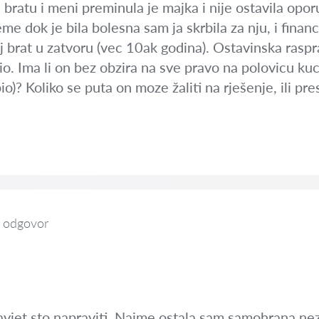
: bratu i meni preminula je majka i nije ostavila oporu
jeme dok je bila bolesna sam ja skrbila za nju, i finan
j brat u zatvoru (vec 10ak godina). Ostavinska raspra
io. Ima li on bez obzira na sve pravo na polovicu kuce
bio)? Koliko se puta on moze žaliti na rješenje, ili 
 odgovor
savjet sto napraviti .Naime ostala sam samohrana n