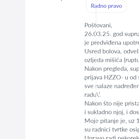
Radno pravo
Poštovani,
26.03.25. god suprug
je predviđena upotr
Usred bolova, odveli
ozljeda mišića (ruptu
Nakon pregleda, supr
prijava HZZO- u od 
sve nalaze nadređeni
radu\’.
Nakon što nije prist
i sukladno njoj, i d
Moje pitanje je, uz
su radnici tvrtke osi
Upravo radi nekorekt