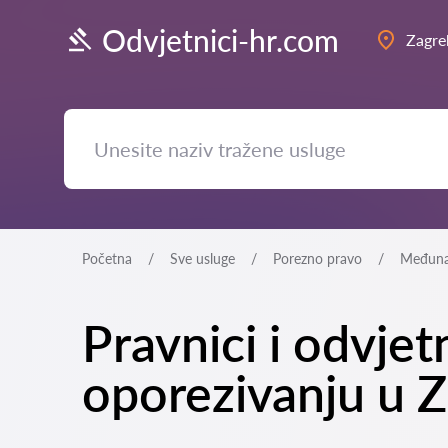
Odvjetnici-hr.com
Zagre
Početna
Sve usluge
Porezno pravo
Međunar
Pravnici i odvje
oporezivanju u 