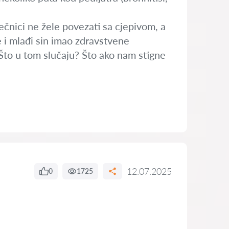
ečnici ne žele povezati sa cjepivom, a
e i mlađi sin imao zdravstvene
 Što u tom slučaju? Što ako nam stigne
12.07.2025
0
1725