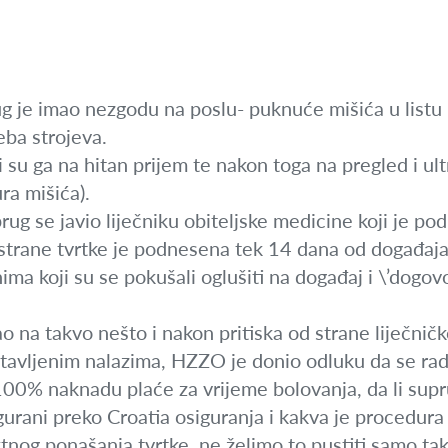
 je imao nezgodu na poslu- puknuće mišića u listu p
eba strojeva.
 su ga na hitan prijem te nakon toga na pregled i ult
ra mišića).
ug se javio liječniku obiteljske medicine koji je po
strane tvrtke je podnesena tek 14 dana od događaj
ma koji su se pokušali oglušiti na događaj i \’dogovor
ao na takvo nešto i nakon pritiska od strane liječni
ostavljenim nalazima, HZZO je donio odluku da se radi
 100% naknadu plaće za vrijeme bolovanja, da li sup
gurani preko Croatia osiguranja i kakva je procedura 
nog ponašanja tvrtke, ne želimo to pustiti samo tak