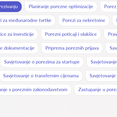
ezivanju
Planiranje porezne optimizacije
Porez
i za međunarodne tvrtke
Porezi za nekretnine
ce za investicije
Porezni poticaji i olakšice
Prav
e dokumentacije
Priprema poreznih prijava
Sav
Savjetovanje o porezima za startupe
Savjetovanj
Savjetovanje o transfernim cijenama
Savjetovanje
anje s poreznim zakonodavstvom
Zastupanje u pore