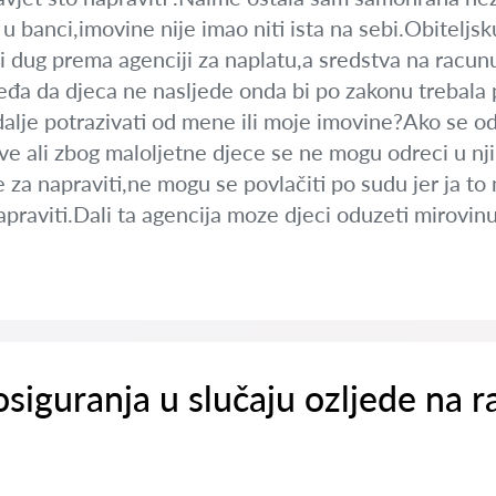
 u banci,imovine nije imao niti ista na sebi.Obitel
ji dug prema agenciji za naplatu,a sredstva na racun
jeđa da djeca ne nasljede onda bi po zakonu trebala p
dalje potrazivati od mene ili moje imovine?Ako se 
ve ali zbog maloljetne djece se ne mogu odreci u nj
je za napraviti,ne mogu se povlačiti po sudu jer ja to
praviti.Dali ta agencija moze djeci oduzeti mirovin
siguranja u slučaju ozljede na r