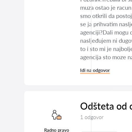
muza ostao je racun
smo otkrili da posto
se ja prihvatim nasl
agenciji?Dali mogu 
nasljeđujem ni dugo
to i sto mi je najbol
agencija sto moze na
Idi na odgovor
Odšteta od o
1 odgovor
Radno pravo