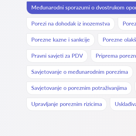
Međunarodni sporazumi o dvostrukom opor
Porezi na dohodak iz inozemstva
Porez
Porezne kazne i sankcije
Porezne olakši
Pravni savjeti za PDV
Priprema porezn
Savjetovanje o međunarodnim porezima
Savjetovanje o poreznim potraživanjima
Upravljanje poreznim rizicima
Usklađiv