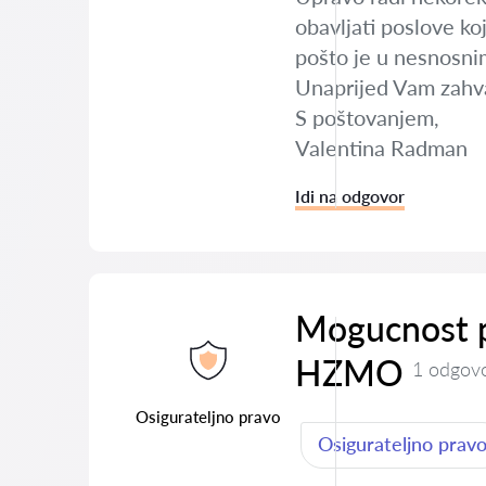
obavljati poslove ko
pošto je u nesnosni
Unaprijed Vam zahv
S poštovanjem,
Valentina Radman
Idi na odgovor
Mogucnost p
HZMO
1 odgov
Osigurateljno pravo
Osigurateljno prav