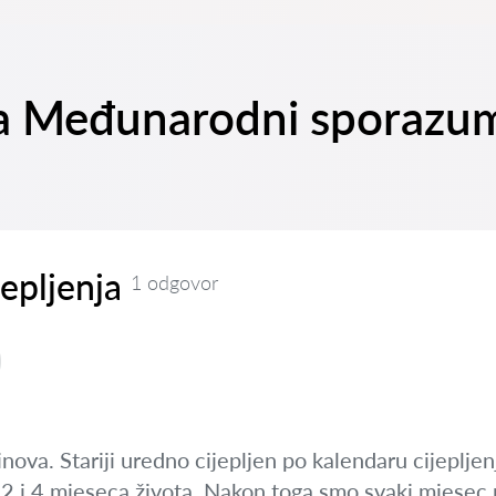
 na Međunarodni sporazu
jepljenja
1 odgovor
nova. Stariji uredno cijepljen po kalendaru cijeplje
sa 2 i 4 mjeseca života. Nakon toga smo svaki mjesec n