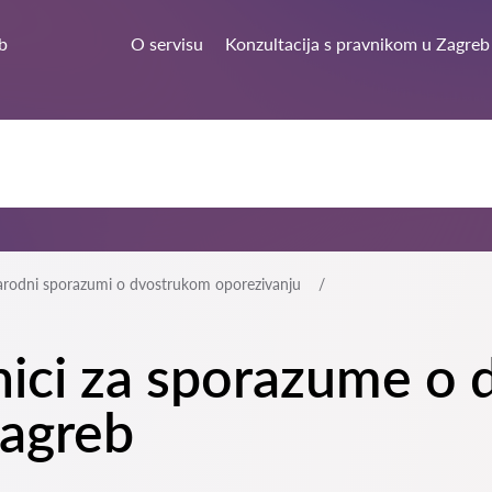
b
O servisu
Konzultacija s pravnikom u Zagreb
odni sporazumi o dvostrukom oporezivanju
tnici za sporazume o
Zagreb