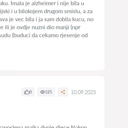
ku. Imala je alzheimer i nije bila u
cijski i u bilokojem drugom smislu, a za
va je vec bila i ja sam dobila kucu, no
 ili je ovdje nuzni dio manji (npr
presudu (buduci da cekamo rjesenje od
10.09.2025
0
525
ezaposlena majka dvoje djece.Nakon