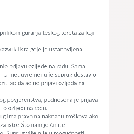
rilikom guranja teškog tereta za koji
razvuk lista gdje je ustanovljena
dnio prijavu ozljede na radu. Sama
a. U međuvremenu je suprug dostavio
iti se da se ne prijavi ozljeda na
čkog povjerenstva, podnesena je prijava
 o ozljedi na radu.
rug ima pravo na naknadu troškova ako
za isto? Što nam je činiti?
o. Suprug više nije u mogućnosti