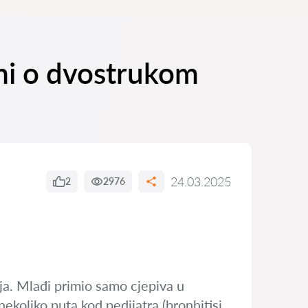
mi o dvostrukom
24.03.2025
2
2976
nja. Mlađi primio samo cjepiva u
ekoliko puta kod pedijatra (bronhitisi,