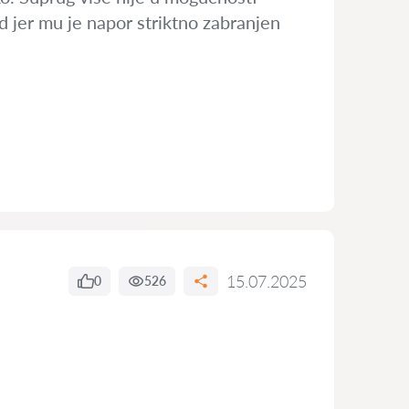
ad jer mu je napor striktno zabranjen
15.07.2025
0
526