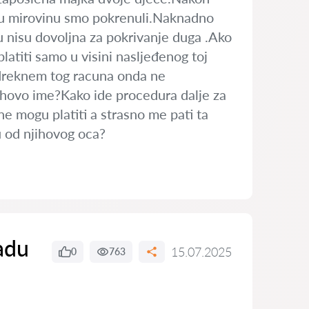
jsku mirovinu smo pokrenuli.Naknadno
u nisu dovoljna za pokrivanje duga .Ako
latiti samo u visini nasljeđenog toj
odreknem tog racuna onda ne
ihovo ime?Kako ide procedura dalje za
 ne mogu platiti a strasno me pati ta
u od njihovog oca?
adu
15.07.2025
0
763