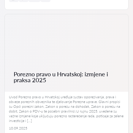
Porezno pravo u Hrvatskoj: izmjene i
praksa 2025
Uvod Porezno pravo u Hrvatskoj uređuje sustav oporezivanja, prava i
obveze poreznih obveznika te djelovanje Porezne uprave. Glavni propisi
su Opći porezni zakon, Zakon o porezu na dohodak, Zakon o porezu na
dobit, Zakon o PDV-u te posebni pravilnici.U rujnu 2025. uvedene su
važne izmjene koje uključuju porezno rasterećenje rada, poticaje za zelene
investicije i […]
10.09.2025