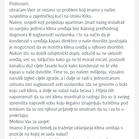
Poštovani,
obraćam Vam se vezano uz problem koji imamo s našim
susjedima u zajedničkoj kući na otoku Krku.
Naime, susjedi koji posjeduju apartman iznad našeg instalirali
su vanjsku jedinicu klima uređaja bez ikakvog prethodnog
dogovora ili suglasnosti suvlasnika, i to na način da je
kondenzat s uređaja kapao direktno u naše dvorište (postojala
je mogućnost da se montira klima uređaj u njihovo dvorište).
Nakon što su dobili odvjetnički dopis, odlučili su ne ukloniti
uređaj, već su, isključivo kako ga ne bi morali micati, postavili
kanalicu duž cijele fasade kuće kako kondenzat ne bi više
kapao u naše dvorište. Time su, po našem mišljenju, vizualno
narušili izgled cijele zgrade, a i dalje se radi o jednostranom
zahvatu bez suglasnosti svih suvlasnika. (da ne govorim o buki
koju radi klima, a dolje se nalazi naša terasa ). Htjela bih
napomenuti da su oni klimu montirali iz razloga što su iz svojeg
spremišta napravili sobu koju ilegalno iznajmljuju turistima pod
krinkom da su oni njihovi prijatelji te smatram da su i za to u
prekršaju).
Molimo Vas za savjet:
Imamo li pravni temelj za traženje uklanjanja klima uređaja s
pozicije na kojoj se sada nalazi?