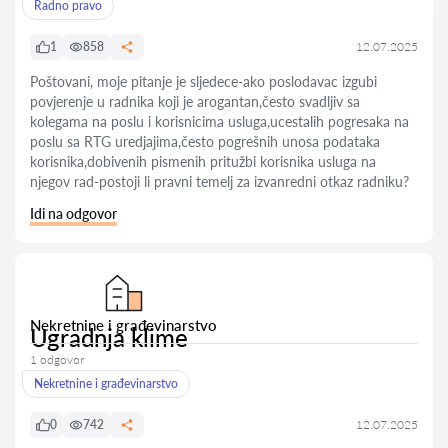
Radno pravo
1
858
12.07.2025
Poštovani, moje pitanje je sljedece-ako poslodavac izgubi
povjerenje u radnika koji je arogantan,često svadljiv sa
kolegama na poslu i korisnicima usluga,ucestalih pogresaka na
poslu sa RTG uredjajima,često pogrešnih unosa podataka
korisnika,dobivenih pismenih pritužbi korisnika usluga na
njegov rad-postoji li pravni temelj za izvanredni otkaz radniku?
Idi na odgovor
Nekretnine i građevinarstvo
Ugradnja klime
1 odgovor
Nekretnine i građevinarstvo
0
742
12.07.2025