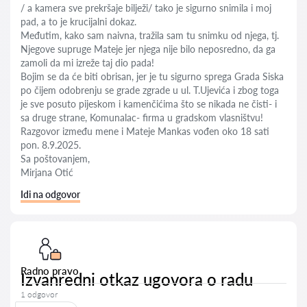
/ a kamera sve prekršaje bilježi/ tako je sigurno snimila i moj
pad, a to je krucijalni dokaz.
Međutim, kako sam naivna, tražila sam tu snimku od njega, tj.
Njegove supruge Mateje jer njega nije bilo neposredno, da ga
zamoli da mi izreže taj dio pada!
Bojim se da će biti obrisan, jer je tu sigurno sprega Grada Siska
po čijem odobrenju se grade zgrade u ul. T.Ujevića i zbog toga
je sve posuto pijeskom i kamenčićima što se nikada ne čisti- i
sa druge strane, Komunalac- firma u gradskom vlasništvu!
Razgovor između mene i Mateje Mankas vođen oko 18 sati
pon. 8.9.2025.
Sa poštovanjem,
Mirjana Otić
Idi na odgovor
Radno pravo
Izvanredni otkaz ugovora o radu
1 odgovor