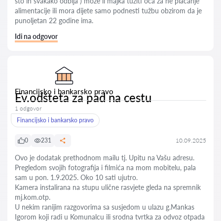
što in svakako odbija ) može li majka tužiti oca za ne plaćanje
alimentacije ili mora dijete samo podnesti tužbu obzirom da je
punoljetan 22 godine ima.
Idi na odgovor
Financijsko i bankarsko pravo
Ev.odšteta za pad na cestu
1 odgovor
Financijsko i bankarsko pravo
0
231
10.09.2025
Ovo je dodatak prethodnom mailu tj. Upitu na Vašu adresu.
Pregledom svojih fotografija i filmića na mom mobitelu, pala
sam u pon. 1.9.2025. Oko 10 sati ujutro.
Kamera instalirana na stupu ulične rasvjete gleda na spremnik
mj.kom.otp.
U nekim ranijim razgovorima sa susjedom u ulazu g.Mankas
Igorom koji radi u Komunalcu ili srodna tvrtka za odvoz otpada