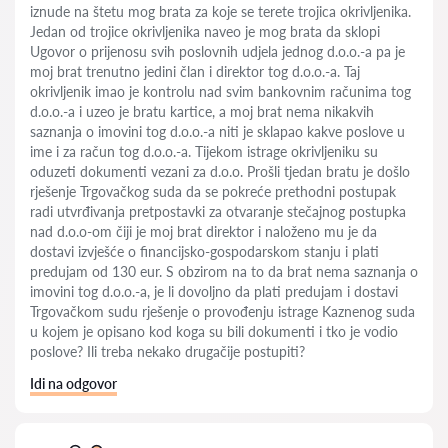
iznude na štetu mog brata za koje se terete trojica okrivljenika.
Jedan od trojice okrivljenika naveo je mog brata da sklopi
Ugovor o prijenosu svih poslovnih udjela jednog d.o.o.-a pa je
moj brat trenutno jedini član i direktor tog d.o.o.-a. Taj
okrivljenik imao je kontrolu nad svim bankovnim računima tog
d.o.o.-a i uzeo je bratu kartice, a moj brat nema nikakvih
saznanja o imovini tog d.o.o.-a niti je sklapao kakve poslove u
ime i za račun tog d.o.o.-a. Tijekom istrage okrivljeniku su
oduzeti dokumenti vezani za d.o.o. Prošli tjedan bratu je došlo
rješenje Trgovačkog suda da se pokreće prethodni postupak
radi utvrđivanja pretpostavki za otvaranje stečajnog postupka
nad d.o.o-om čiji je moj brat direktor i naloženo mu je da
dostavi izvješće o financijsko-gospodarskom stanju i plati
predujam od 130 eur. S obzirom na to da brat nema saznanja o
imovini tog d.o.o.-a, je li dovoljno da plati predujam i dostavi
Trgovačkom sudu rješenje o provođenju istrage Kaznenog suda
u kojem je opisano kod koga su bili dokumenti i tko je vodio
poslove? Ili treba nekako drugačije postupiti?
Idi na odgovor