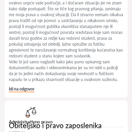
ovakvo uopće vaše područje, a i dočaram situaciju jer ne znam
kako dalje postupati. Što se tiče tog pravnog pitanja, zanimaju
me moja prava u ovakvoj situaciji. Da li stvarno nemam nikakva
prava tražiti od nje pomoć u uzdržavanju u nikakvom smislu,
postoji li mogućnost gubitka vlasništva stana(putem nje ili
sestre), postoji li mogućnost povrata sredstava koje sam morao
davati kroz godine za režije kao redovni student, prava za
pokušaj odvajanja od obitelji, lažne optužbe za fizičku
agresivnost te narušavanje normalnog korištenja kućanstva kao
redovni student u stanu kojem sam suvlasnik.
Volio bi još samo naglasiti kako jako puno opisanog sam
dokumentirao audio i videosnimkama jer su mi rekli u policiji
da je to jedini način dokazivanja svoje nevinosti u fizičkom
napadu te u prikazu stvarnosti situacije u ovakvom suživotu.
Idi na odgovor
Administrativno pravo
Obiteljsko i pravo zaposlenika
1 odgovor