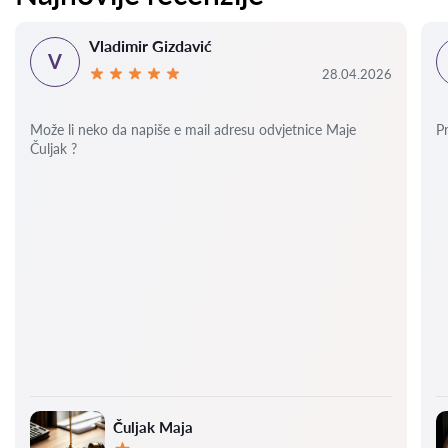
Vladimir Gizdavić
V
28.04.2026
Može li neko da napiše e mail adresu odvjetnice Maje
P
Čuljak ?
Čuljak Maja