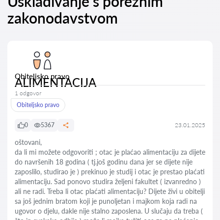
Usklađivanje s poreznim
zakonodavstvom
Obiteljsko pravo
ALIMENTACIJA
1 odgovor
Obiteljsko pravo
0
5367
23.01.2025
oštovani,
da li mi možete odgovoriti ; otac je plaćao alimentaciju za dijete
do navršenih 18 godina ( tj.još godinu dana jer se dijete nije
zaposlilo, studirao je ) prekinuo je studij i otac je prestao plaćati
alimentaciju. Sad ponovo studira željeni fakultet ( izvanredno )
ali ne radi. Treba li otac plaćati alimentaciju? Dijete živi u obitelji
sa još jednim bratom koji je punoljetan i majkom koja radi na
ugovor o djelu, dakle nije stalno zaposlena. U slučaju da treba (