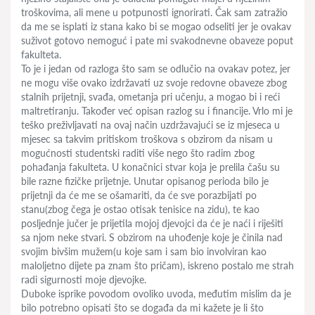
troškovima, ali mene u potpunosti ignorirati. Čak sam zatražio
da me se isplati iz stana kako bi se mogao odseliti jer je ovakav
suživot gotovo nemoguć i pate mi svakodnevne obaveze poput
fakulteta.
To je i jedan od razloga što sam se odlučio na ovakav potez, jer
ne mogu više ovako izdržavati uz svoje redovne obaveze zbog
stalnih prijetnji, svađa, ometanja pri učenju, a mogao bi i reći
maltretiranju. Također već opisan razlog su i financije. Vrlo mi je
teško preživljavati na ovaj način uzdržavajući se iz mjeseca u
mjesec sa takvim pritiskom troškova s obzirom da nisam u
mogućnosti studentski raditi više nego što radim zbog
pohađanja fakulteta. U konačnici stvar koja je prelila čašu su
bile razne fizičke prijetnje. Unutar opisanog perioda bilo je
prijetnji da će me se ošamariti, da će sve porazbijati po
stanu(zbog čega je ostao otisak tenisice na zidu), te kao
posljednje jučer je prijetila mojoj djevojci da će je naći i riješiti
sa njom neke stvari. S obzirom na uhođenje koje je činila nad
svojim bivšim mužem(u koje sam i sam bio involviran kao
maloljetno dijete pa znam što pričam), iskreno postalo me strah
radi sigurnosti moje djevojke.
Duboke isprike povodom ovoliko uvoda, međutim mislim da je
bilo potrebno opisati što se događa da mi kažete je li što