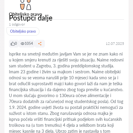
Obiteljsko pravo
Postupci dalje
1 odgovor
Obiteljsko pravo
0
1054
12.07.2025
Isprike na smetnji međutim javljam Vam se jer ne znam kako ni
u kojem smjeru krenuti za riješiti svoju situaciju. Naime redovni
sam student u Zagrebu, 3. godina preddiplomskog studija.
Imam 23 godine i živim sa majkom i sestrom. Naime obiteljski
odnosi su se veoma narušili prije 10 mjeseci kada smo se ja i
brat odlučili suprostaviti majci kako govori laži da nam je teška
financijska situacija i da dajemo zbog toga previše u kućanstvo.
U mom slučaju govorimo o 130eura očeve alimentacije i
70eura dodatnih za račune(od mog studentskog posla). Od tog
1.9. 2024. godine uvjeti života su postali praktički nemogući za
suživot u istom stanu. Zbog narušavanja odnosa majka je
isprva počela vršiti financijski pritisak podjelom svih kućanskih
troškova na (u tom trenutku) 4 djela a selidbom brata koji
mjesec kasnije na 3 djela. Ubrzo zatim je nastavila s tom