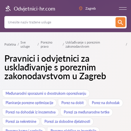
Odvjetnici-hr.com
Zagreb
Sve
Porezno
Usklađivanje s poreznim
Početna
usluge
pravo
zakonodavstvom
Pravnici i odvjetnici za
usklađivanje s poreznim
zakonodavstvom u Zagreb
Međunarodni sporazumi o dvostrukom oporezivanju
Planiranje porezne optimizacije
Porez na dobit
Porez na dohodak
Porezi na dohodak iz inozemstva
Porezi za međunarodne tvrtke
Porezi za nekretnine
Porezi za slobodne djelatnosti
Porezne kazne i sankcije
Porezne olakšice za investicije