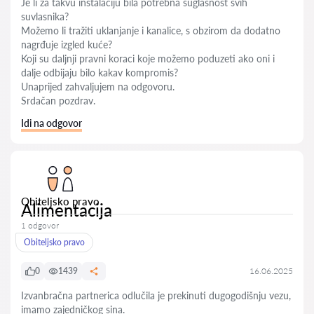
Je li za takvu instalaciju bila potrebna suglasnost svih
suvlasnika?
Možemo li tražiti uklanjanje i kanalice, s obzirom da dodatno
nagrđuje izgled kuće?
Koji su daljnji pravni koraci koje možemo poduzeti ako oni i
dalje odbijaju bilo kakav kompromis?
Unaprijed zahvaljujem na odgovoru.
Srdačan pozdrav.
Idi na odgovor
Obiteljsko pravo
Alimentacija
1 odgovor
Obiteljsko pravo
0
1439
16.06.2025
Izvanbračna partnerica odlučila je prekinuti dugogodišnju vezu,
imamo zajedničkog sina.