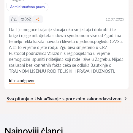
Administrativno pravo
1
362
12.07.2025
Da li je moguce trajanje slucaja oko smjestaja i dobrobiti te
brige i njege mlt djeteta s down syndromom vise od 4god i na
temelju rekla kazala navoda i kleveta u jednom.pogledu CZZSa.
A za to vrijeme dijete rodj.u Zgu biva smjesteno u CRZ
Pustodol podruznica Varaždin s reg.posjetama u vrijeme
nemogucim ispuniti riditeljima koji rade i zive u Zagrebu. Nijada
saslusani bez konretnih fakta ceka se odluka 3.sutkinje o
TRAJNOM LISENJU RODITELJSKIH PRAVA I DUZNOSTI.
Idi na odgovor
Sva pitanja o Usklađivanje s poreznim zakonodavstvom
Najnoviji članci