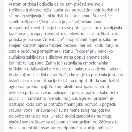
vrstom pritiska i odlučila da ću sam plaćati sve svoje
troškove(troškove režija, kućanske potrepštine koje koristim i
sl.) ne dozvoljavajući mi koristiti njezine stvari. Što se tiče
samih režija one \”koje nisam ja plaćao\” nisam imao
mogućnost koristiti pa je tako više puta gasila i ne dozvoljavala
korištenje grijanja po zimi, struje, televizora i slično. Nastavak
pritiska je bio više \”mentalan\” zbog stalnih prijetnji kako ne
smijem koristiti njezin frižider, pećnicu, perilicu, kadu, tanjure i
ostale osnovne potrepštine u stanu. Također je u nekoliko
slučajeva zaključavala dijelove stana poput dnevne sobe i
kuhinje te kupaone. Zatim je nastavila sa emocionalnim
pritiskom udaljavajući me od sestre, bake, ujaka,djeda i nakraju
brata koji mi je jedini ostao. Način kojim je to postizala je stalno
uvlačenje u kućne situacije te lažima (poput tih da sam fizički
agresivan prema njoj). Nakon takvih postupaka zabrinut
nekoliko puta sam zvao policiju da pošalju patrolu kako bi to
prijavi, ali nažalost to nije bilo moguće. Sljedeći problem je
nastupio kada sam ju potražio financijsku pomoć u pogledu
računa (voda i pričuva) koji su na mene zbog nasljedstva
polovice stana od oca. Unatoč mojoj zamolbi da ne mogu
plaćati sve troškove sa očevom alimentacijom od 260eura te
da je studentski posao samo pripomoć u studiju, odbila je