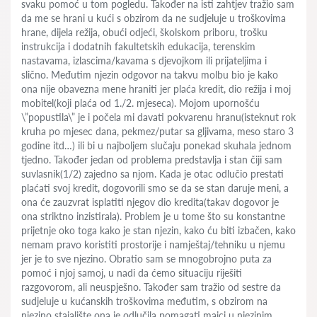
svaku pomoć u tom pogledu. Također na isti zahtjev tražio sam
da me se hrani u kući s obzirom da ne sudjeluje u troškovima
hrane, dijela režija, obući odjeći, školskom priboru, trošku
instrukcija i dodatnih fakultetskih edukacija, terenskim
nastavama, izlascima/kavama s djevojkom ili prijateljima i
slično. Međutim njezin odgovor na takvu molbu bio je kako
ona nije obavezna mene hraniti jer plaća kredit, dio režija i moj
mobitel(koji plaća od 1./2. mjeseca). Mojom upornošću
\”popustila\” je i počela mi davati pokvarenu hranu(isteknut rok
kruha po mjesec dana, pekmez/putar sa gljivama, meso staro 3
godine itd…) ili bi u najboljem slučaju ponekad skuhala jednom
tjedno. Također jedan od problema predstavlja i stan čiji sam
suvlasnik(1/2) zajedno sa njom. Kada je otac odlučio prestati
plaćati svoj kredit, dogovorili smo se da se stan daruje meni, a
ona će zauzvrat isplatiti njegov dio kredita(takav dogovor je
ona striktno inzistirala). Problem je u tome što su konstantne
prijetnje oko toga kako je stan njezin, kako ću biti izbačen, kako
nemam pravo koristiti prostorije i namještaj/tehniku u njemu
jer je to sve njezino. Obratio sam se mnogobrojno puta za
pomoć i njoj samoj, u nadi da ćemo situaciju riješiti
razgovorom, ali neuspješno. Također sam tražio od sestre da
sudjeluje u kućanskih troškovima međutim, s obzirom na
njezino stajalište ona je odlučila pomagati majci u njezinim