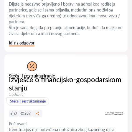
Dijete je nedavno prijavljeno i boravi na adresi kod roditelja
partnerice, gdje se i sama prijavila, međutim ona ne živi sa
djetetom (no viđa ga uredno) te odnedavno ima i novu vezu /
partnera.
Što je sada događa po pitanju alimentacije, budući da majka ne
živi sa djetetom a ima i novog partnera.
Idi na odgovor
Stečaj i restrukturiranje
Izvješće o financijsko-gospodarskom
stanju
1 odgovor
Stečaj i restrukturiranje
0
289
10.09.2025
Poštovani,
trenutno još nije potvrđena optužnica zbog kaznenog djela