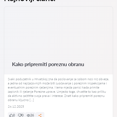
Kako pripremiti poreznu obranu
Svaki poduzetnik u Hrvatskoj zna da poslovanje sa sobom nosi niz obveza,
a jedna od najizazovnijih može biti suočavanje s poreznim inspekcijama i
eventualnim poreznim rješenjima. Nema mjesta panici kada primite
zapisnik ili rješenje Porezne uprave. Umjesto toga, shvatite to kao priliku
da aktivno zaštitite svoja prava i interese. Znati kako pripremiti poreznu
obranu ključno […]
24.12.2025
0
0
26