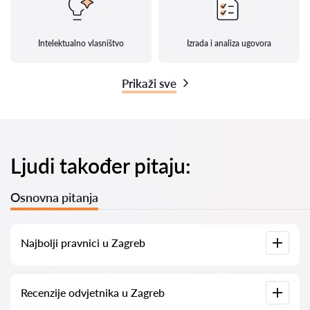
Intelektualno vlasništvo
Izrada i analiza ugovora
Prikaži sve
Ljudi također pitaju:
Osnovna pitanja
Najbolji pravnici u Zagreb
Imamo popis najboljih pravnika u Zagreb s potpunim
Recenzije odvjetnika u Zagreb
informacijama. Cijene, recenzije, telefonski brojevi i adrese.