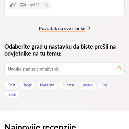
0
0
153
Povratak na sve članke
Odaberite grad u nastavku da biste prešli na
odvjetnike na tu temu:
Split
Trogir
Makarska
Supetar
Imotski
Sinj
Solin
Najnovije recenzije