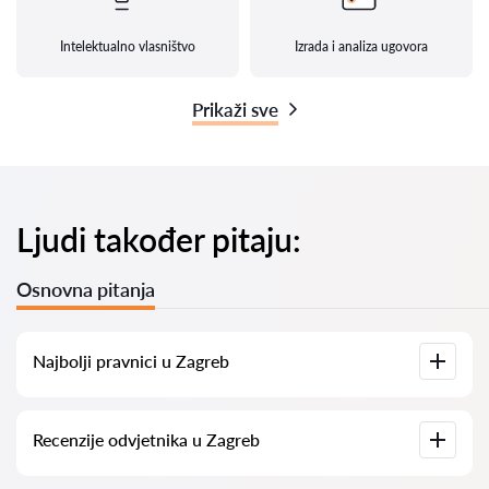
Intelektualno vlasništvo
Izrada i analiza ugovora
Prikaži sve
Ljudi također pitaju:
Osnovna pitanja
Najbolji pravnici u Zagreb
Imamo popis najboljih pravnika u Zagreb s potpunim
Recenzije odvjetnika u Zagreb
informacijama. Cijene, recenzije, telefonski brojevi i adrese.