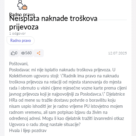
Radno pravo
Neisplata naknade troškova
prijevoza
1 odgovor
Radno pravo
0
560
12.07.2025
Poštovani,
Poslodavac mi nije isplatio naknadu troškova prijevoza. U
Kolektivnom ugovoru stoji: \”Radnik ima pravo na naknadu
troškova prijevoza na relaciji od mjesta stanovanja do mjesta
rada i obrnuto u visini cijene mjesečne vozne karte prema cijeni
javnog prijevoza koji je najpovoljniji za Poslodavca.\” Djelatnice
HRa od mene su tražile dostavu potvrde o boravištu koju
nisam uspio ishoditi jer je radno vrijeme PU istovjetno mojem
radnom vremenu, ali sam potpisao Izjavu da živim na
određenoj adresi. Mogu li kao djelatnik tražiti izvanredni otkaz
Ugovora o radu zbog nastale situacije?
Hvala i lijep pozdrav