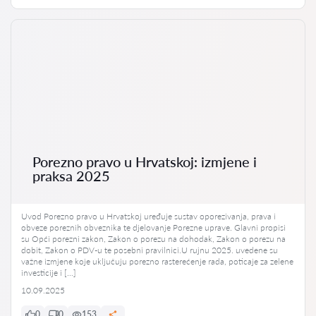
Porezno pravo u Hrvatskoj: izmjene i
praksa 2025
Uvod Porezno pravo u Hrvatskoj uređuje sustav oporezivanja, prava i
obveze poreznih obveznika te djelovanje Porezne uprave. Glavni propisi
su Opći porezni zakon, Zakon o porezu na dohodak, Zakon o porezu na
dobit, Zakon o PDV-u te posebni pravilnici.U rujnu 2025. uvedene su
važne izmjene koje uključuju porezno rasterećenje rada, poticaje za zelene
investicije i […]
10.09.2025
0
0
153