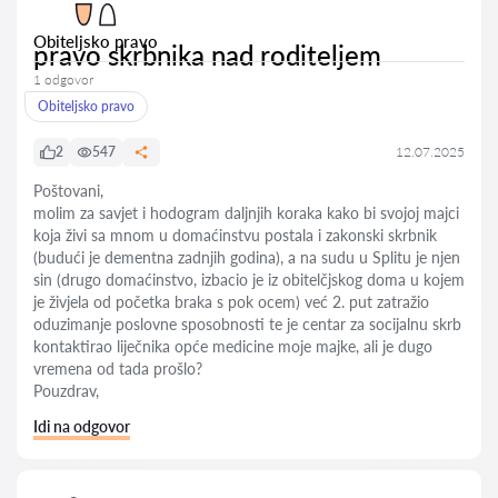
Obiteljsko pravo
pravo skrbnika nad roditeljem
1 odgovor
Obiteljsko pravo
2
547
12.07.2025
Poštovani,
molim za savjet i hodogram daljnjih koraka kako bi svojoj majci
koja živi sa mnom u domaćinstvu postala i zakonski skrbnik
(budući je dementna zadnjih godina), a na sudu u Splitu je njen
sin (drugo domaćinstvo, izbacio je iz obitelčjskog doma u kojem
je živjela od početka braka s pok ocem) već 2. put zatražio
oduzimanje poslovne sposobnosti te je centar za socijalnu skrb
kontaktirao liječnika opće medicine moje majke, ali je dugo
vremena od tada prošlo?
Pouzdrav,
Idi na odgovor