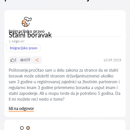
Imigracijsko pravo
Stalni boravak
1 odgovor
Imigracijsko pravo
1
659
10.09.2025
Poštovanje,pročitao sam u delu zakona za strance da se stalni
boravak može odobriti stranom državljaninu(mene) ukoliko
sam 3 godine u registrovanoj zajednici sa životnim partnerom i
regularno imam 3 godine privremeno boravka a usput imam i
stalni zaposlenje. Ali u mupu tvrde da je potrebno 5 godina. Da
li mi možete reci nesto o tome?
Idi na odgovor