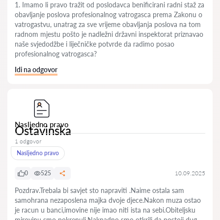
1. Imamo li pravo tražit od poslodavca benificirani radni staž za
obavljanje poslova profesionalnog vatrogasca prema Zakonu o
vatrogastvu, unatrag za sve vrijeme obavljanja poslova na tom
radnom mjestu pošto je nadležni državni inspektorat priznavao
naše svjedodžbe i liječničke potvrde da radimo posao
profesionalnog vatrogasca?
Idi na odgovor
Nasljedno pravo
Ostavinska
1 odgovor
Nasljedno pravo
0
525
10.09.2025
Pozdrav.Trebala bi savjet sto napraviti .Naime ostala sam
samohrana nezaposlena majka dvoje djece.Nakon muza ostao
je racun u banci,imovine nije imao niti ista na sebi.Obiteljsku
mirovinu smo pokrenuli.Naknadno smo otkrili da postoji dug