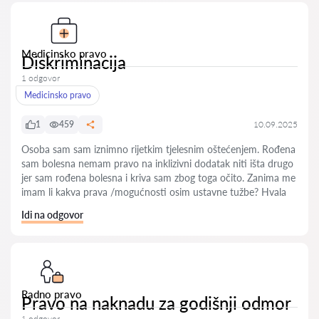
Medicinsko pravo
Diskriminacija
1 odgovor
Medicinsko pravo
1
459
10.09.2025
Osoba sam sam iznimno rijetkim tjelesnim oštećenjem. Rođena
sam bolesna nemam pravo na inklizivni dodatak niti išta drugo
jer sam rođena bolesna i kriva sam zbog toga očito. Zanima me
imam li kakva prava /mogućnosti osim ustavne tužbe? Hvala
Idi na odgovor
Radno pravo
Pravo na naknadu za godišnji odmor
1 odgovor