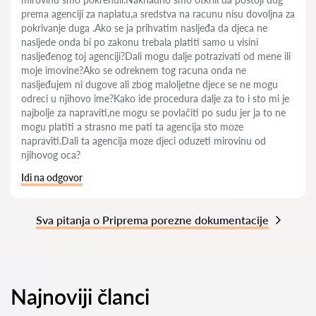
prema agenciji za naplatu,a sredstva na racunu nisu dovoljna za
pokrivanje duga .Ako se ja prihvatim nasljeđa da djeca ne
nasljede onda bi po zakonu trebala platiti samo u visini
nasljeđenog toj agenciji?Dali mogu dalje potrazivati od mene ili
moje imovine?Ako se odreknem tog racuna onda ne
nasljeđujem ni dugove ali zbog maloljetne djece se ne mogu
odreci u njihovo ime?Kako ide procedura dalje za to i sto mi je
najbolje za napraviti,ne mogu se povlačiti po sudu jer ja to ne
mogu platiti a strasno me pati ta agencija sto moze
napraviti.Dali ta agencija moze djeci oduzeti mirovinu od
njihovog oca?
Idi na odgovor
Sva pitanja o Priprema porezne dokumentacije
Najnoviji članci