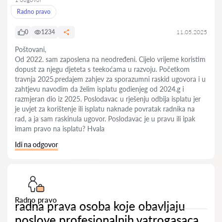
Radno pravo
0
1234
11.05.2025
Poštovani,
Od 2022. sam zaposlena na neodređeni. Cijelo vrijeme koristim
dopust za njegu djeteta s teekoćama u razvoju. Početkom
travnja 2025.predajem zahjev za sporazumni raskid ugovora i u
zahtjevu navodim da želim isplatu godienjeg od 2024.g i
razmjeran dio iz 2025. Poslodavac u rješenju odbija isplatu jer
je uvjet za korištenje ili isplatu naknade povratak radnika na
rad, a ja sam raskinula ugovor. Poslodavac je u pravu ili ipak
imam pravo na isplatu? Hvala
Idi na odgovor
Radno pravo
radna prava osoba koje obavljaju
poslove profesionalnih vatrogasaca