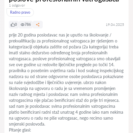
1 odgovor
Radno pravo
0
786
19.04.2025
prije 20 godina poslodavac nas je uputio na školovanje /
prekvalifikaciju za profesionalnog vatrogasca jer rješenjem o
kategorizaciji objekata zaštite od požara (2a kategorija) treba
imati stalno dežurstvo određenog broja profesionalnih
vatrogasaca. poslove profesionalnog vatrogasca smo obavljali
sve ove godine uz redovite liječničke preglede po točki 14.
pravilnika o posebnim uvjetima rada i kod svakog inspekcijskog
nadzora su od strane odgovorne osobe poslodavca pokazivane
su naše svjedodžbe i liječničko uvjerenje. ubrzo nakon
školovanja na ugovoru o radu je sa vremenom promijenjen
naziv radnog mjesta i poslodavac nam svima profesionalnim
vatrogascima nije plačao benificirani staž do prije tri mjeseca.
sad nam je poslodavac svima profesionalnim vatrogascima
platio benificirani radni staž unatrag 4 godine iako nam nekima
na ugovoru o radu ne piše vatrogasac, nego recimo samo
smjenski poslovođa.
Pitanje glasi: