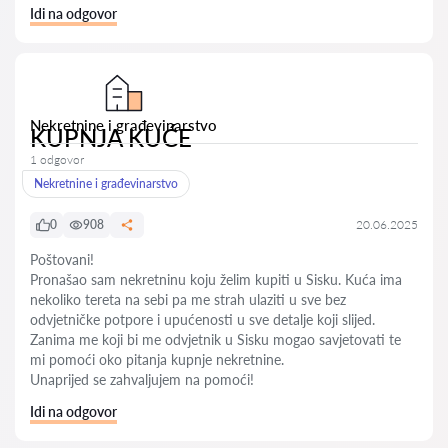
Idi na odgovor
Nekretnine i građevinarstvo
KUPNJA KUĆE
1 odgovor
Nekretnine i građevinarstvo
0
908
20.06.2025
Poštovani!
Pronašao sam nekretninu koju želim kupiti u Sisku. Kuća ima
nekoliko tereta na sebi pa me strah ulaziti u sve bez
odvjetničke potpore i upućenosti u sve detalje koji slijed.
Zanima me koji bi me odvjetnik u Sisku mogao savjetovati te
mi pomoći oko pitanja kupnje nekretnine.
Unaprijed se zahvaljujem na pomoći!
Idi na odgovor