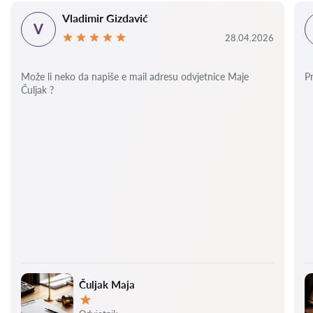
Vladimir Gizdavić
V
28.04.2026
Može li neko da napiše e mail adresu odvjetnice Maje
P
Čuljak ?
Čuljak Maja
Ocjena: