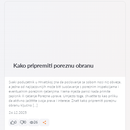
Kako pripremiti poreznu obranu
Svaki poduzetnik u Hrvatskoj zna da poslovanje sa sobom nosi niz obveza,
a jedna od najizazovnijih može biti suočavanje s poreznim inspekcijama i
eventualnim poreznim rješenjima. Nema mjesta panici kada primite
zapisnik ili rješenje Porezne uprave. Umjesto toga, shvatite to kao priliku
da aktivno zaštitite svoja prava i interese. Znati kako pripremiti poreznu
obranu ključno […]
24.12.2025
0
0
26