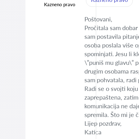
Kazneno pravo
Poštovani,
Pročitala sam dobar 
sam postavila pitanj
osoba poslala više o
spominjati. Jesu li 
\”puniš mu glavu\” pr
drugim osobama raspr
sam pohvatala, radi
Radi se o svojti koju
zaprepaštena, zatim
komunikacija ne daje
spremila. Što mi je č
Lijep pozdrav,
Katica