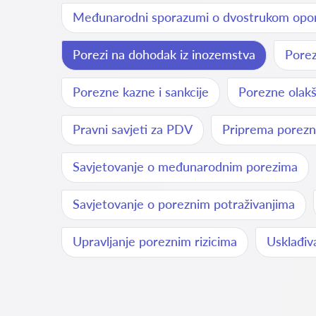
Međunarodni sporazumi o dvostrukom opor
Porezi na dohodak iz inozemstva
Porez
Porezne kazne i sankcije
Porezne olakši
Pravni savjeti za PDV
Priprema porezn
Savjetovanje o međunarodnim porezima
Savjetovanje o poreznim potraživanjima
Upravljanje poreznim rizicima
Usklađiv