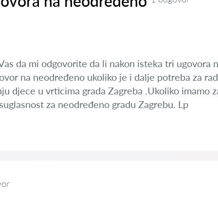
govora na neodredeno
 Vas da mi odgovorite da li nakon isteka tri ugovor
govor na neodređeno ukoliko je i dalje potreba za r
tnju djece u vrticima grada Zagreba .Ukoliko imamo z
a suglasnost za neodređeno gradu Zagrebu. Lp
vor