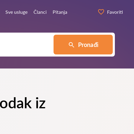
Sve usluge
Članci
Pitanja
Favoriti
Pronađi
hodak iz