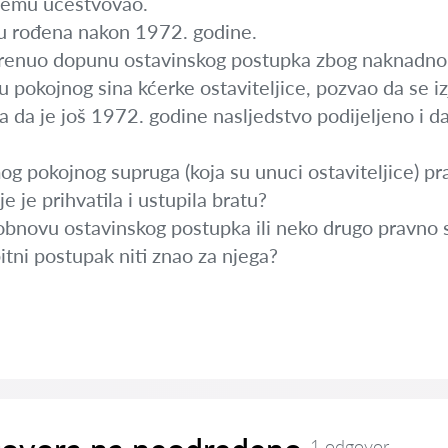
njemu učestvovao.
su rođena nakon 1972. godine.
enuo dopunu ostavinskog postupka zbog naknadno p
 pokojnog sina kćerke ostaviteljice, pozvao da se i
 da je još 1972. godine nasljedstvo podijeljeno i da
og pokojnog supruga (koja su unuci ostaviteljice) pravo
e je prihvatila i ustupila bratu?
 obnovu ostavinskog postupka ili neko drugo pravno 
itni postupak niti znao za njega?
1 odgovor