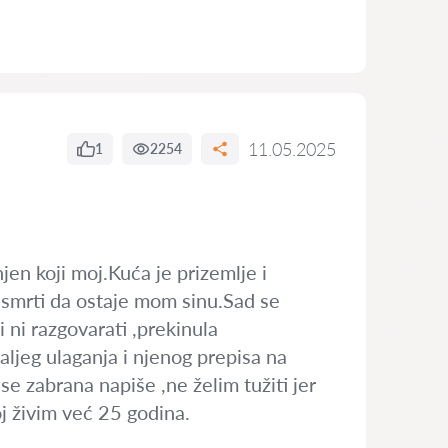
11.05.2025
1
2254
njen koji moj.Kuća je prizemlje i
še smrti da ostaje mom sinu.Sad se
i ni razgovarati ,prekinula
aljeg ulaganja i njenog prepisa na
se zabrana napiše ,ne želim tužiti jer
j živim već 25 godina.