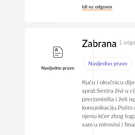
Idi na odgovor
Zabrana
1 odgo
Nasljedno pravo
Nasljedno pravo
Kuću i okućnicu dijel
sprat.Sestra živi u c
predomislila i želi i
komunikaciju.Pošto n
njenu kćer zbog toga
sam u mirovini i fin