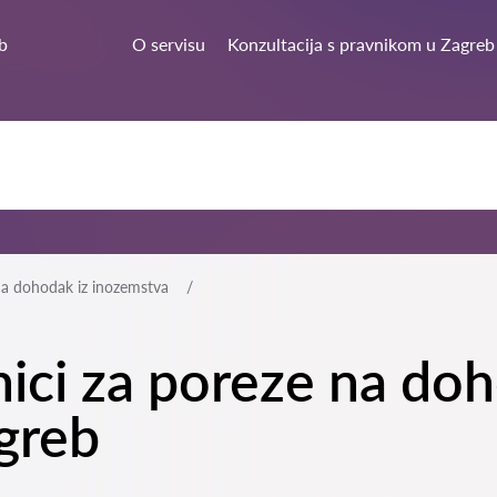
b
O servisu
Konzultacija s pravnikom u Zagreb
na dohodak iz inozemstva
nici za poreze na do
greb