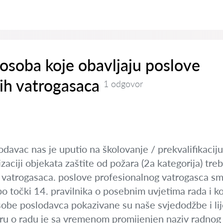
osoba koje obavljaju poslove
ih vatrogasaca
1 odgovor
odavac nas je uputio na školovanje / prekvalifikacij
zaciji objekata zaštite od požara (2a kategorija) tr
h vatrogasaca. poslove profesionalnog vatrogasca sm
po točki 14. pravilnika o posebnim uvjetima rada i 
obe poslodavca pokazivane su naše svjedodžbe i lij
ru o radu je sa vremenom promijenjen naziv radnog