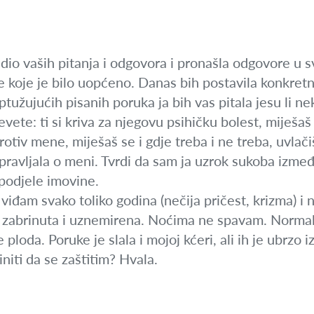
dio vaših pitanja i odgovora i pronašla odgovore u s
e koje je bilo uopćeno. Danas bih postavila konkretn
ptužujućih pisanih poruka ja bih vas pitala jesu li 
klevete: ti si kriva za njegovu psihičku bolest, mije
otiv mene, miješaš se i gdje treba i ne treba, uvlačiš
avljala o meni. Tvrdi da sam ja uzrok sukoba između 
 podjele imovine.
 viđam svako toliko godina (nečija pričest, krizma) i
 zabrinuta i uznemirena. Noćima ne spavam. Normal
 ploda. Poruke je slala i mojoj kćeri, ali ih je ubrzo
initi da se zaštitim? Hvala.