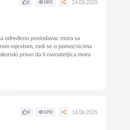
24.03.2025
1
1801
a na određeno poslodavac mora sa
adnim mjestom, radi se o pomoćnicima
akonski pravo da li ravnateljica mora
16.06.2025
0
1292