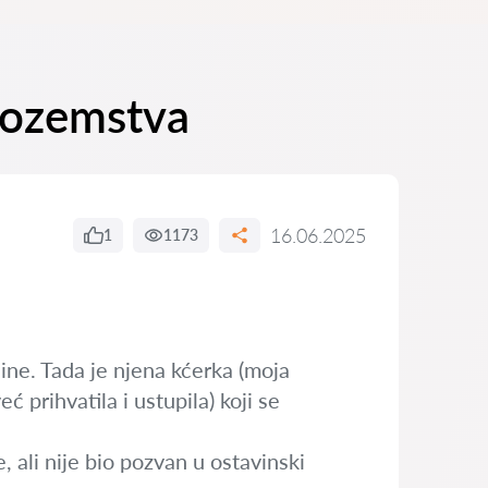
inozemstva
16.06.2025
1
1173
ine. Tada je njena kćerka (moja
ć prihvatila i ustupila) koji se
e, ali nije bio pozvan u ostavinski