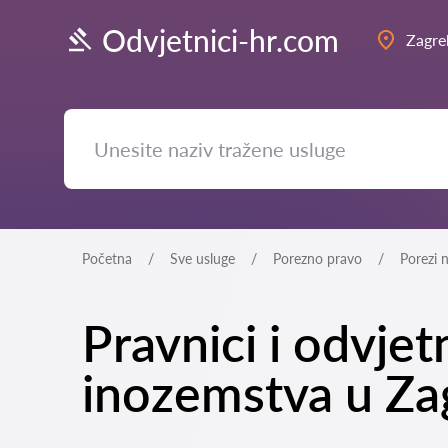
Odvjetnici-hr.com
Zagre
Početna
Sve usluge
Porezno pravo
Porezi 
Pravnici i odvjet
inozemstva u Za