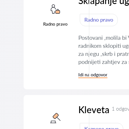
Sklapanje u
Radno pravo
Radno pravo
Postovani ,molila bi
radnikom sklopiti u
za njegu ,skrb i pra
podnijeti zahtjev z
Idi na odgovor
Kleveta
1 odgo
Kazneno pravo