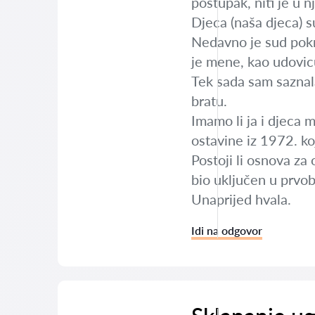
postupak, niti je u 
Djeca (naša djeca) 
Nedavno je sud pokr
je mene, kao udovicu
Tek sada sam saznala
bratu.
Imamo li ja i djeca m
ostavine iz 1972. koj
Postoji li osnova za
bio uključen u prvob
Unaprijed hvala.
Idi na odgovor