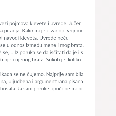
vezi pojmova klevete i uvrede. Jučer
a pitanja. Kako mi je u zadnje vrijeme
neki navodi kleveta. Uvrede neću
šaš se u odnos između mene i mog brata,
 se,… Iz poruka se da isčitati da je i s
nje i njenog brata. Sukob je, koliko
 nikada se ne čujemo. Najprije sam bila
na, uljudbena i argumentirana pisana
 izbrisala. Ja sam poruke upućene meni