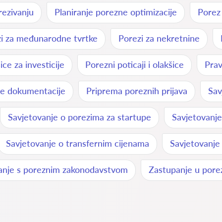
ezivanju
Planiranje porezne optimizacije
Porez
i za međunarodne tvrtke
Porezi za nekretnine
ce za investicije
Porezni poticaji i olakšice
Prav
e dokumentacije
Priprema poreznih prijava
Sav
Savjetovanje o porezima za startupe
Savjetovanj
Savjetovanje o transfernim cijenama
Savjetovanje
anje s poreznim zakonodavstvom
Zastupanje u pore