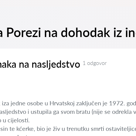
na Porezi na dohodak iz 
aka na nasljedstvo
1 odgovor
 iza jedne osobe u Hrvatskoj zaključen je 1972. god
asljedstvo i ustupila ga svom bratu (nije se odrekla ve
 u cijelosti.
in te kćerke, bio je živ u trenutku smrti ostaviteljic