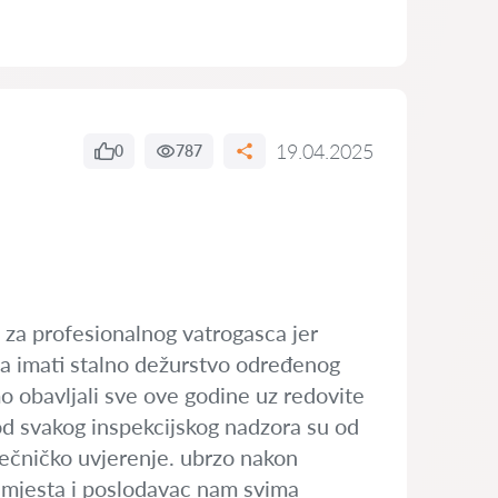
19.04.2025
0
787
u za profesionalnog vatrogasca jer
eba imati stalno dežurstvo određenog
o obavljali sve ove godine uz redovite
kod svakog inspekcijskog nadzora su od
ečničko uvjerenje. ubrzo nakon
 mjesta i poslodavac nam svima