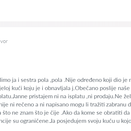
vor
imo ja i sestra pola ,pola .Nije određeno koji dio je 
ijeloj kući koju je i obnavljala j.Obečano poslije na
splatu.Janne pristajem ni na isplatu ,ni prodaju.Ne žel
ije ni rečeno a ni napisano mogu li tražiti zabranu d
 što ne znam što je čije .Ako da kome se obratiti da 
ancije su ograničene.Ja posjedujem svoju kuću u kojo