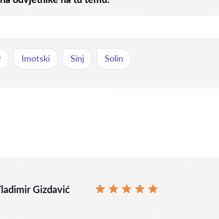
r
Imotski
Sinj
Solin
ladimir Gizdavić