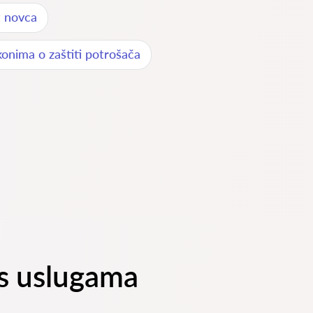
t novca
konima o zaštiti potrošača
 s uslugama