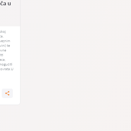
ača u
skoj
ča,
bveznim
ini) te
avne
iti
aca,
mogućiti
povrata.U