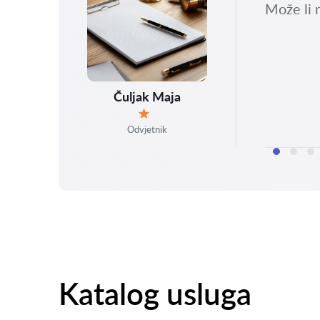
sla
Može li 
 i
Čuljak Maja
Ocjena:
Odvjetnik
Katalog usluga