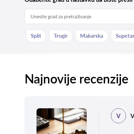
Split
Trogir
Makarska
Supeta
Najnovije recenzije
V
V
.2026