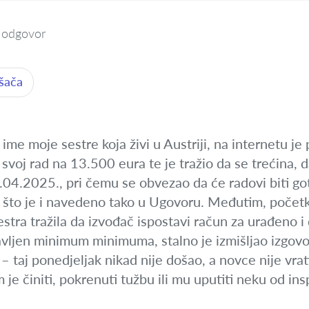
 odgovor
ošača
ime moje sestre koja živi u Austriji, na internetu je
 svoj rad na 13.500 eura te je tražio da se trećina,
8.04.2025., pri čemu se obvezao da će radovi biti g
što je i navedeno tako u Ugovoru. Međutim, početkom
estra tražila da izvođač ispostavi račun za urađeno i 
vljen minimum minimuma, stalno je izmišljao izgovor
– taj ponedjeljak nikad nije došao, a novce nije vrati
 je činiti, pokrenuti tužbu ili mu uputiti neku od in