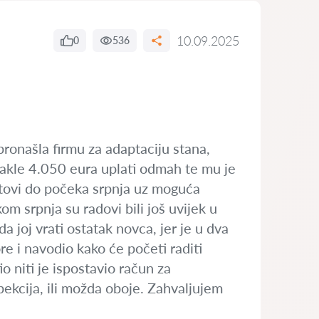
10.09.2025
0
536
 pronašla firmu za adaptaciju stana,
 dakle 4.050 eura uplati odmah te mu je
otovi do počeka srpnja uz moguća
 srpnja su radovi bili još uvijek u
da joj vrati ostatak novca, jer je u dva
e i navodio kako će početi raditi
o niti je ispostavio račun za
spekcija, ili možda oboje. Zahvaljujem