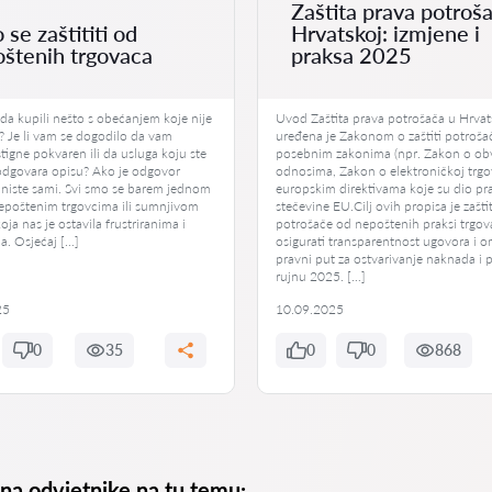
Zaštita prava potroš
 se zaštititi od
Hrvatskoj: izmjene i
štenih trgovaca
praksa 2025
kada kupili nešto s obećanjem koje nije
Uvod Zaštita prava potrošača u Hrvat
? Je li vam se dogodilo da vam
uređena je Zakonom o zaštiti potroša
tigne pokvaren ili da usluga koju ste
posebnim zakonima (npr. Zakon o o
 odgovara opisu? Ako je odgovor
odnosima, Zakon o elektroničkoj trgov
 niste sami. Svi smo se barem jednom
europskim direktivama koje su dio pr
 nepoštenim trgovcima ili sumnjivom
stečevine EU.Cilj ovih propisa je zaštit
ja nas je ostavila frustriranima i
potrošače od nepoštenih praksi trgov
a. Osjećaj […]
osigurati transparentnost ugovora i o
pravni put za ostvarivanje naknada i 
rujnu 2025. […]
25
10.09.2025
0
35
0
0
868
 na odvjetnike na tu temu: