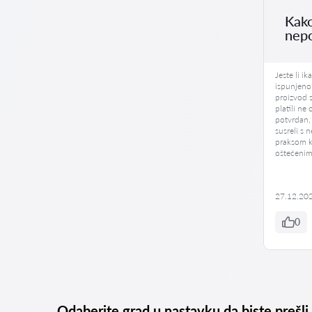
Kako
nepo
Jeste li i
ispunjeno
proizvod s
platili ne
potvrdan,
susreli s
praksom ko
oštećenim
27.12.20
0
Odaberite grad u nastavku da biste prešli