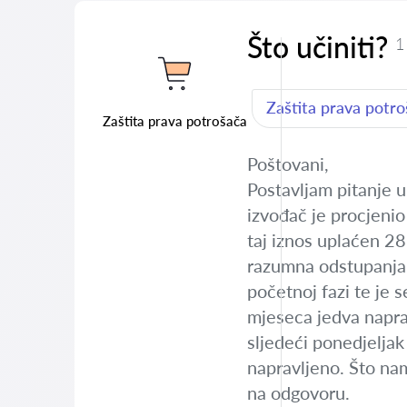
Što učiniti?
1
Zaštita prava potr
Zaštita prava potrošača
Poštovani,
Postavljam pitanje u 
izvođač je procjenio
taj iznos uplaćen 2
razumna odstupanja 
početnoj fazi te je s
mjeseca jedva napra
sljedeći ponedjeljak 
napravljeno. Što nam
na odgovoru.