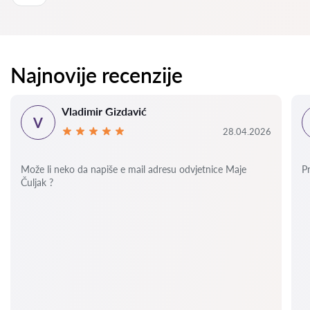
Najnovije recenzije
Vladimir Gizdavić
V
28.04.2026
Može li neko da napiše e mail adresu odvjetnice Maje
P
Čuljak ?