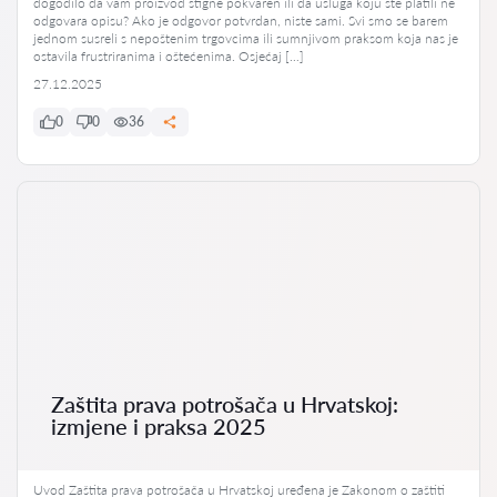
dogodilo da vam proizvod stigne pokvaren ili da usluga koju ste platili ne
odgovara opisu? Ako je odgovor potvrdan, niste sami. Svi smo se barem
jednom susreli s nepoštenim trgovcima ili sumnjivom praksom koja nas je
ostavila frustriranima i oštećenima. Osjećaj […]
27.12.2025
0
0
36
Zaštita prava potrošača u Hrvatskoj:
izmjene i praksa 2025
Uvod Zaštita prava potrošača u Hrvatskoj uređena je Zakonom o zaštiti