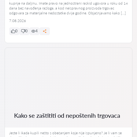
kupnje na daljinu. Imate pravo na jednostrani raskid ugovora u roku od 14
dana bez navođenja razloga, a kod neispravnog proizvoda trgovac
odgovara za materijalne nedostatke dvije godine. Objašnjavamo kako […]
7.08.2026
0
0
4
Kako se zaštititi od nepoštenih trgovaca
Jeste li ikada kupili nešto s obećanjem koje nije ispunjeno? Je li vam se