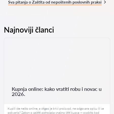
Sva pitanja o Zaštita od nepoštenih poslovnih praksi
Najnoviji članci
Kupnja online: kako vratiti robu i novac u
2026.
Kupili ste nešto online, a stigao je krivi proizvod, ne odgovara opisu ili se
pokvario? Zakon o zaštiti potrošača snažno štiti kupca — osobito kod