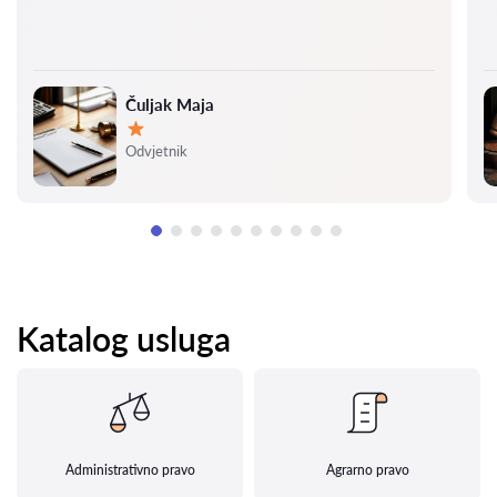
Čuljak Maja
Ocjena:
Odvjetnik
Katalog usluga
Administrativno pravo
Agrarno pravo