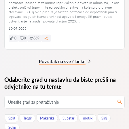
potrošača, posebnim zakonima (npr. Zakon o obveznim odnosima, Zakon
o elektroničkoj trgovini) te europskim direktivama koje su dio pravne
stečevine EU.Cilj ovih propisa je zaštititi potrošače od nepoštenih praksi
trgovaca, osigurati transparentnost ugovora i omogućiti pravni put za
ostvarivanje naknada i povrata.U rujnu 2025. […]
10.09.2025
0
0
869
Povratak na sve članke
Odaberite grad u nastavku da biste prešli na
odvjetnike na tu temu:
Split
Trogir
Makarska
Supetar
Imotski
Sinj
Solin