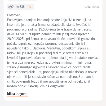
0
538
10.09.2025
Poštovani,
Postavljam pitanje u ime moje sestre koja živi u Austriji, na
internetu je pronašla firmu za adaptaciju stana, izvođač je
procjenio svoj rad na 13.500 eura te je tražio da se trećina,
dakle 4.050 eura uplati odmah te mu je taj iznos uplaćen
28.04.2025., pri čemu se obvezao da će radovi biti gotovi do
počeka srpnja uz moguća razumna odstupanja što je i
navedeno tako u Ugovoru. Međutim, početkom srpnja su
radovi bili još uvijek u početnoj fazi te je sestra tražila da
izvođač ispostavi račun za urađeno i da joj vrati ostatak novca,
jer je u dva mjeseca jedva napravljen minimum minimuma,
stalno je izmišljao izgovore i navodio kako će početi raditi
sljedeći ponedjeljak – taj ponedjeljak nikad nije došao, a novce
nije vratio niti je ispostavio račun za napravljeno. Što nam je
činiti, pokrenuti tužbu ili mu uputiti neku od inspekcija, ili
možda oboje. Zahvaljujem na odgovoru.
Idi na odgovor