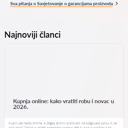
Sva pitanja o Savjetovanje o garancijama proizvoda
Najnoviji članci
Kupnja online: kako vratiti robu i novac u
2026.
Kupili ste nešto online, a stigao je krivi proizvod, ne odgovara opisu ili se
pokvario? Zakon o zaštiti potrošača snažno štiti kupca — osobito kod