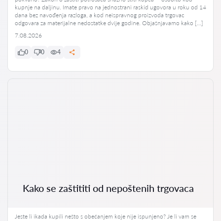
kupnje na daljinu. Imate pravo na jednostrani raskid ugovora u roku od 14
dana bez navođenja razloga, a kod neispravnog proizvoda trgovac
odgovara za materijalne nedostatke dvije godine. Objašnjavamo kako […]
7.08.2026
0
0
4
Kako se zaštititi od nepoštenih trgovaca
Jeste li ikada kupili nešto s obećanjem koje nije ispunjeno? Je li vam se