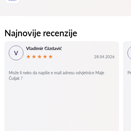
Najnovije recenzije
Vladimir Gizdavić
V
28.04.2026
Može li neko da napiše e mail adresu odvjetnice Maje
P
Čuljak ?