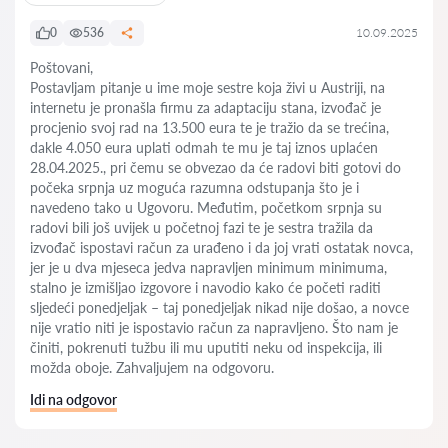
0
536
10.09.2025
Poštovani,
Postavljam pitanje u ime moje sestre koja živi u Austriji, na
internetu je pronašla firmu za adaptaciju stana, izvođač je
procjenio svoj rad na 13.500 eura te je tražio da se trećina,
dakle 4.050 eura uplati odmah te mu je taj iznos uplaćen
28.04.2025., pri čemu se obvezao da će radovi biti gotovi do
počeka srpnja uz moguća razumna odstupanja što je i
navedeno tako u Ugovoru. Međutim, početkom srpnja su
radovi bili još uvijek u početnoj fazi te je sestra tražila da
izvođač ispostavi račun za urađeno i da joj vrati ostatak novca,
jer je u dva mjeseca jedva napravljen minimum minimuma,
stalno je izmišljao izgovore i navodio kako će početi raditi
sljedeći ponedjeljak – taj ponedjeljak nikad nije došao, a novce
nije vratio niti je ispostavio račun za napravljeno. Što nam je
činiti, pokrenuti tužbu ili mu uputiti neku od inspekcija, ili
možda oboje. Zahvaljujem na odgovoru.
Idi na odgovor