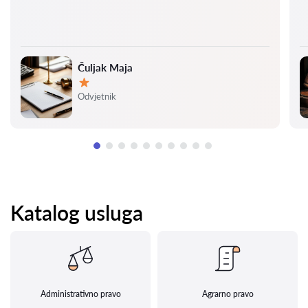
Čuljak Maja
Ocjena:
Odvjetnik
Katalog usluga
Administrativno pravo
Agrarno pravo