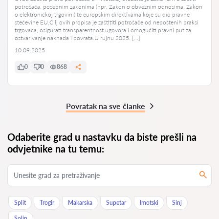
potrošača, posebnim zakonima (npr. Zakon o obveznim odnosima, Zakon
o elektroničkoj trgovini) te europskim direktivama koje su dio pravne
stečevine EU.Cilj ovih propisa je zaštititi potrošače od nepoštenih praksi
trgovaca, osigurati transparentnost ugovora i omogućiti pravni put za
ostvarivanje naknada i povrata.U rujnu 2025. […]
10.09.2025
0
0
868
Povratak na sve članke
Odaberite grad u nastavku da biste prešli na
odvjetnike na tu temu:
Split
Trogir
Makarska
Supetar
Imotski
Sinj
Solin