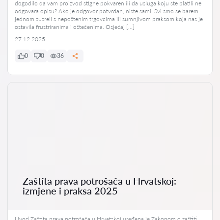
dogodilo da vam proizvod stigne pokvaren ili da usluga koju ste platili ne
odgovara opisu? Ako je odgovor potvrdan, niste sami. Svi smo se barem
jednom susreli s nepoštenim trgovcima ili sumnjivom praksom koja nas je
ostavila frustriranima i oštećenima. Osjećaj […]
27.12.2025
0
0
36
Zaštita prava potrošača u Hrvatskoj:
izmjene i praksa 2025
Uvod Zaštita prava potrošača u Hrvatskoj uređena je Zakonom o zaštiti