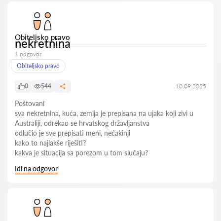
Obiteljsko pravo
nekretnina
1 odgovor
Obiteljsko pravo
0
544
10.09.2025
Poštovani
sva nekretnina, kuća, zemlja je prepisana na ujaka koji zivi u
Australiji, odrekao se hrvatskog državljanstva
odlučio je sve prepisati meni, nećakinji
kako to najlakše riješiti?
kakva je situacija sa porezom u tom slučaju?
Idi na odgovor