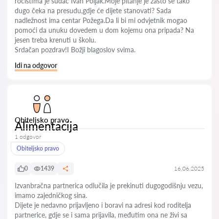
ročištima je sudac Ivan Poljak.Moje pitanje je zašto se tako
dugo čeka na presudu,gdje će dijete stanovati? Sada
nadležnost ima centar Požega.Da li bi mi odvjetnik mogao
pomoći da unuku dovedem u dom kojemu ona pripada? Na
jesen treba krenuti u školu.
Srdačan pozdrav!I Božji blagoslov svima.
Idi na odgovor
Obiteljsko pravo
Alimentacija
1 odgovor
Obiteljsko pravo
0
1439
16.06.2025
Izvanbračna partnerica odlučila je prekinuti dugogodišnju vezu,
imamo zajedničkog sina.
Dijete je nedavno prijavljeno i boravi na adresi kod roditelja
partnerice, gdje se i sama prijavila, međutim ona ne živi sa