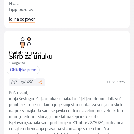
Hvala
Lijep pozdrav
Idi na odgovor
Obiteljsko pravo
Skrb za unuku
1 odgovor
Obiteljsko pravo
2
1696
11.05.2025
Poštovani,
moja šestogodišnja unuka se nalazi u Dječjem domu Lipik već
punih šest mjeseci.Tamo ju je smjestio centar za socijalnu skrb
na poziv majke.Ja sam se javila centru da želim preuzeti skrb o
unuci,međutim slučaj je predat na Općinski sud u
Bjelovaru,saznala sam pod brojem R1 ob-622/2024,protiv oca
i majke oduzimanja prava na stanovanje s djetetom.Na