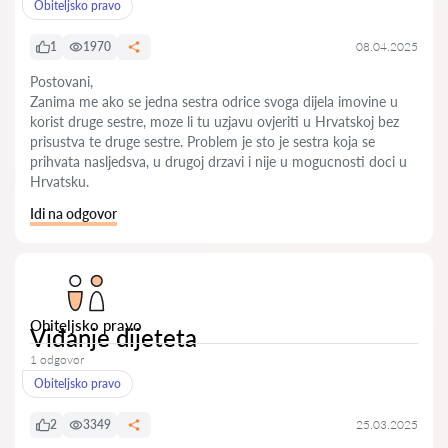
Obiteljsko pravo
1
1970
08.04.2025
Postovani,
Zanima me ako se jedna sestra odrice svoga dijela imovine u
korist druge sestre, moze li tu uzjavu ovjeriti u Hrvatskoj bez
prisustva te druge sestre. Problem je sto je sestra koja se
prihvata nasljedsva, u drugoj drzavi i nije u mogucnosti doci u
Hrvatsku.
Idi na odgovor
Obiteljsko pravo
Viđanje dijeteta
1 odgovor
Obiteljsko pravo
2
3349
25.03.2025