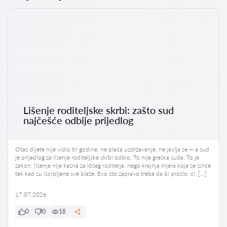
Lišenje roditeljske skrbi: zašto sud
najčešće odbije prijedlog
Otac dijete nije vidio tri godine, ne plaća uzdržavanje, ne javlja se — a sud
je prijedlog za lišenje roditeljske skrbi odbio. To nije greška suda. To je
zakon: lišenje nije kazna za lošeg roditelja, nego krajnja mjera koja se izriče
tek kad su iscrpljene sve blaže. Evo što zapravo treba da bi prošlo. čl. […]
17.07.2026
0
0
18