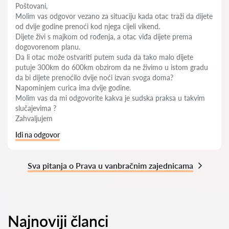
Poštovani,
Molim vas odgovor vezano za situaciju kada otac traži da dijete
od dvije godine prenoći kod njega cijeli vikend.
Dijete živi s majkom od rođenja, a otac viđa dijete prema
dogovorenom planu.
Da li otac može ostvariti putem suda da tako malo dijete
putuje 300km do 600km obzirom da ne živimo u istom gradu
da bi dijete prenoćilo dvije noći izvan svoga doma?
Napominjem curica ima dvije godine.
Molim vas da mi odgovorite kakva je sudska praksa u takvim
slučajevima ?
Zahvaljujem
Idi na odgovor
Sva pitanja o Prava u vanbračnim zajednicama
Najnoviji članci