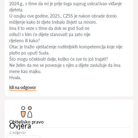
2024.g., s time da mi je prije toga suprug uskraćivao viđanje
djeteta.
U ozujku ove godine, 2025., CZSS je nakon obrade donio
mišljenje kako bi djete trebalo živjeti sa mnom.
Ima li to veze s time da dok se god Sud ne
odluči s kim će dijete stanovati pa zato nije
riješeno ili kako?
Otac je tražio vještačenje roditeljskih kompetemcija koje nije
platio po uputi Suda.
Što mogu očekivati dalje, koliko će sve to još trajati?
Ne želim da me se povezuje s njim a dijete zaslužuje da ima
mene kao majku.
Hvala.
Idi na odgovor
Obiteljsko pravo
Ovjera
1 odgovor