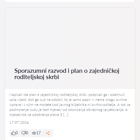
Sporazumni razvod i plan o zajedničkoj
roditeljskoj skrbi
Napisali ste plan o zajedničkoj roditeljskoj skrbi, potpisali ga i odahnuli.
Loša vijest: dok ga sud ne odobri, to je samo papir — nema snagu ovršne
isprave i s njim ne možete kod javnog bilježnika ni ovrhovoditelja. A rok za
podnošenje sudu je šest mjeseci od okončanja obveznog savjetovanja. 6
mjesecirok za odobrenje plana 3 […]
17.07.2026
0
0
17