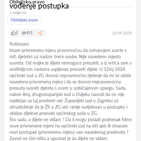
Obiteljsko pravo
vođenje postupka
1 odgovor
Obiteljsko pravo
1
451
10.09.2025
Poštovani,
Imam privremenu mjeru pravomoćnu da ostvarujem susrte s
mlt. djetetm uz nadzor treće osobe. Nije navedeno mjesto
susreta. Od majke je dijete nemoguće preuzeti, a iz vrtića sam s
voditeljicom nadzora uspijevao preuzeti dijete. U 12mj 2024.
općinski sud u ZG donosi nepravmoćno rješenje da mi se ukida
navedena privremena mjera i da se donosi nepravomoćna
presuda susreti djeteta s ocem u uobičajenom opsegu. Sada,
nakon 8mj, drugostupanjski sud u Osijeku navodi da on nije
nadležan za taj predmet već Županijski sud u Zagrebu uz
obrazloženje da je ŽS u ZG već ranije sudjelovao u postupku i
ukidao dijelove presude općinskog suda u ZG.
Što sada, a dijete ne viđam ? Da li mogu poslati podnesak hitne
nove privremene mjere na općinski sud na isti spis ili otvaram
novi postupak (privremenu mjeru) van navedenog predmeta ?
Zavod ne čini ništa a upoznat je da dijete ne viđam.