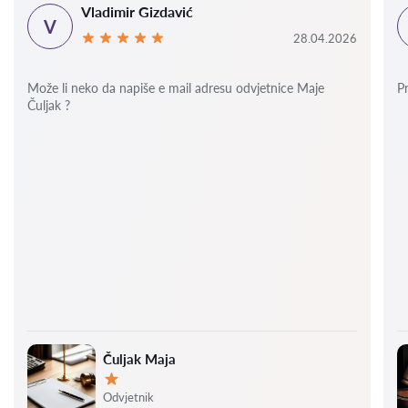
Vladimir Gizdavić
V
28.04.2026
Može li neko da napiše e mail adresu odvjetnice Maje
P
Čuljak ?
Čuljak Maja
Ocjena:
Odvjetnik