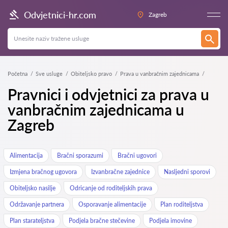
Odvjetnici-hr.com
Zagreb
Početna
Sve usluge
Obiteljsko pravo
Prava u vanbračnim zajednicama
Pravnici i odvjetnici za prava u
vanbračnim zajednicama u
Zagreb
Alimentacija
Bračni sporazumi
Bračni ugovori
Izmjena bračnog ugovora
Izvanbračne zajednice
Nasljedni sporovi
Obiteljsko nasilje
Odricanje od roditeljskih prava
Održavanje partnera
Osporavanje alimentacije
Plan roditeljstva
Plan starateljstva
Podjela bračne stečevine
Podjela imovine