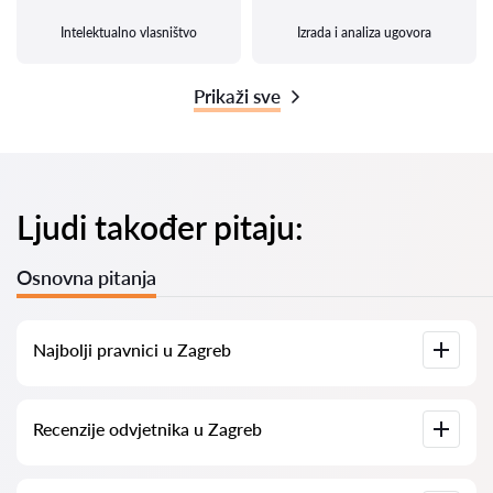
Intelektualno vlasništvo
Izrada i analiza ugovora
Prikaži sve
Ljudi također pitaju:
Osnovna pitanja
Najbolji pravnici u Zagreb
Imamo popis najboljih pravnika u Zagreb s potpunim
Recenzije odvjetnika u Zagreb
informacijama. Cijene, recenzije, telefonski brojevi i adrese.
Na našoj platformi prikupljamo stvarne recenzije o