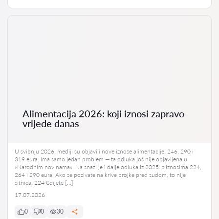
Alimentacija 2026: koji iznosi zapravo
vrijede danas
U svibnju 2026. mediji su objavili nove iznose alimentacije: 246, 290 i
319 eura. Ima samo jedan problem — ta odluka još nije objavljena u
»Narodnim novinama«. Na snazi je i dalje odluka iz 2025. s iznosima 224,
264 i 290 eura. Ako se pozivate na krive brojke pred sudom, to nije
sitnica. 224 €dijete […]
17.07.2026
0
0
30