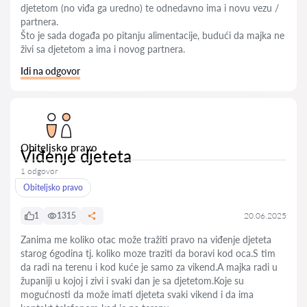
djetetom (no viđa ga uredno) te odnedavno ima i novu vezu /
partnera.
Što je sada događa po pitanju alimentacije, budući da majka ne
živi sa djetetom a ima i novog partnera.
Idi na odgovor
Obiteljsko pravo
Viđenje djeteta
1 odgovor
Obiteljsko pravo
1
1315
20.06.2025
Zanima me koliko otac može tražiti pravo na viđenje djeteta
starog 6godina tj. koliko moze traziti da boravi kod oca.S tim
da radi na terenu i kod kuće je samo za vikend.A majka radi u
županiji u kojoj i zivi i svaki dan je sa djetetom.Koje su
mogućnosti da može imati djeteta svaki vikend i da ima