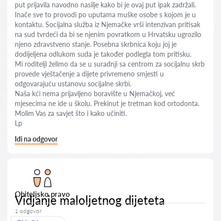
put prijavila navodno nasilje kako bi je ovaj put ipak zadržali.
Inače sve to provodi po uputama muške osobe s kojom je u
kontaktu. Socijalna služba iz Njemačke vrši intenzivan pritisak
na sud tvrdeći da bi se njenim povratkom u Hrvatsku ugrozilo
njeno zdravstveno stanje. Posebna skrbnica koju joj je
dodijeljena odlukom suda je također podlegla tom pritisku.
Mi roditelji želimo da se u suradnji sa centrom za socijalnu skrb
provede vještačenje a dijete privremeno smjesti u
odgovarajuću ustanovu socijalne skrbi.
Naša kći nema prijavljeno boravište u Njemačkoj, već
mjesecima ne ide u školu. Prekinut je tretman kod ortodonta.
Molim Vas za savjet što i kako učiniti.
Lp
Idi na odgovor
Obiteljsko pravo
Vidjanje maloljetnog dijeteta
1 odgovor