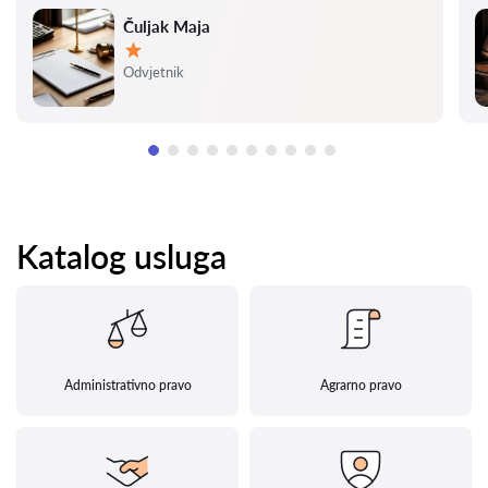
Čuljak Maja
Ocjena:
Odvjetnik
Katalog usluga
Administrativno pravo
Agrarno pravo