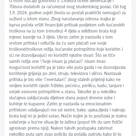
U mom slučaju govorimo o 130eura očeve alimentacije i
70eura dodatnih za račune(od mog studentskog posla). Od tog
1.9. 2024. godine uvjeti života su postali praktički nemogući za
suživot u istom stanu. Zbog narušavanja odnosa majka je
isprva počela vršiti financijski pritisak podjelom svih kućanskih
troškova na (u tom trenutku) 4 djela a selidbom brata koji
mjesec kasnije na 3 djela. Ubrzo zatim je nastavila s tom
vrstom pritiska i odlučila da ću sam plaćati sve svoje
troškove(troškove režija, kućanske potrepštine koje koristim i
sl.) ne dozvoljavajući mi koristiti njezine stvari. Što se tiče
samih režija one \”koje nisam ja plaćao\” nisam imao
mogućnost koristiti pa je tako više puta gasila i ne dozvoljavala
korištenje grijanja po zimi, struje, televizora i slično. Nastavak
pritiska je bio više \”mentalan\” zbog stalnih prijetnji kako ne
smijem koristiti njezin frižider, pećnicu, perilicu, kadu, tanjure i
ostale osnovne potrepštine u stanu. Također je u nekoliko
slučajeva zaključavala dijelove stana poput dnevne sobe i
kuhinje te kupaone. Zatim je nastavila sa emocionalnim
pritiskom udaljavajući me od sestre, bake, ujaka,djeda i nakraju
brata koji mi je jedini ostao. Način kojim je to postizala je stalno
uvlačenje u kućne situacije te lažima (poput tih da sam fizički
agresivan prema njoj). Nakon takvih postupaka zabrinut
nekoliko puta sam zvao policiju da pošalju patrolu kako bi to