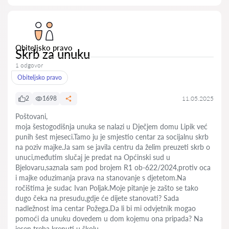
Obiteljsko pravo
Skrb za unuku
1 odgovor
Obiteljsko pravo
2
1698
11.05.2025
Poštovani,
moja šestogodišnja unuka se nalazi u Dječjem domu Lipik već
punih šest mjeseci.Tamo ju je smjestio centar za socijalnu skrb
na poziv majke.Ja sam se javila centru da želim preuzeti skrb o
unuci,međutim slučaj je predat na Općinski sud u
Bjelovaru,saznala sam pod brojem R1 ob-622/2024,protiv oca
i majke oduzimanja prava na stanovanje s djetetom.Na
ročištima je sudac Ivan Poljak.Moje pitanje je zašto se tako
dugo čeka na presudu,gdje će dijete stanovati? Sada
nadležnost ima centar Požega.Da li bi mi odvjetnik mogao
pomoći da unuku dovedem u dom kojemu ona pripada? Na
jesen treba krenuti u školu.