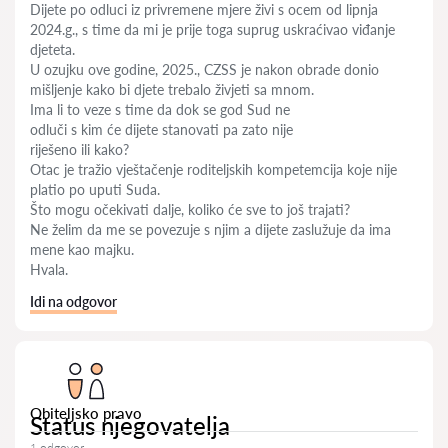
Dijete po odluci iz privremene mjere živi s ocem od lipnja
2024.g., s time da mi je prije toga suprug uskraćivao viđanje
djeteta.
U ozujku ove godine, 2025., CZSS je nakon obrade donio
mišljenje kako bi djete trebalo živjeti sa mnom.
Ima li to veze s time da dok se god Sud ne
odluči s kim će dijete stanovati pa zato nije
riješeno ili kako?
Otac je tražio vještačenje roditeljskih kompetemcija koje nije
platio po uputi Suda.
Što mogu očekivati dalje, koliko će sve to još trajati?
Ne želim da me se povezuje s njim a dijete zaslužuje da ima
mene kao majku.
Hvala.
Idi na odgovor
Obiteljsko pravo
Status njegovatelja
1 odgovor