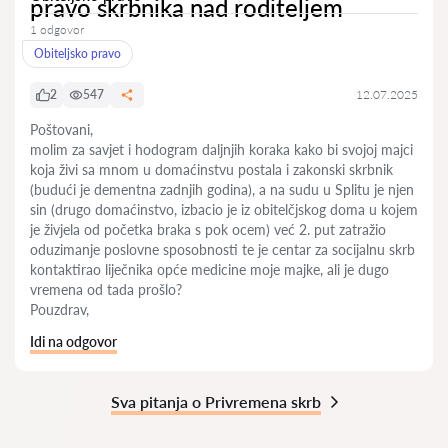
pravo skrbnika nad roditeljem
1 odgovor
Obiteljsko pravo
2
547
12.07.2025
Poštovani,
molim za savjet i hodogram daljnjih koraka kako bi svojoj majci
koja živi sa mnom u domaćinstvu postala i zakonski skrbnik
(budući je dementna zadnjih godina), a na sudu u Splitu je njen
sin (drugo domaćinstvo, izbacio je iz obitelčjskog doma u kojem
je živjela od početka braka s pok ocem) već 2. put zatražio
oduzimanje poslovne sposobnosti te je centar za socijalnu skrb
kontaktirao liječnika opće medicine moje majke, ali je dugo
vremena od tada prošlo?
Pouzdrav,
Idi na odgovor
Sva pitanja o Privremena skrb