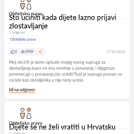
Obiteljsko pravo
Sto uciniti kada dijete lazno prijavi
zlostavljanje
1 odgovor
Obiteljsko pravo
1
2908
27.03.2025
Moj sin(14) je lazno optuzio mojeg novog supruga za
zlostavljanje,inace on ima smetnje u ponasanju i dijagnozu
poremecaja u ponasanju,sto uciniti?Sud je supruga pozvao na
rociste kao okrivljenika a nije nista ucinio
Idi na odgovor
Obiteljsko pravo
Dijete se ne želi vratiti u Hrvatsku
1 odgovor