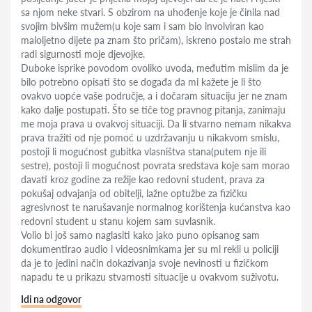
sa njom neke stvari. S obzirom na uhođenje koje je činila nad
svojim bivšim mužem(u koje sam i sam bio involviran kao
maloljetno dijete pa znam što pričam), iskreno postalo me strah
radi sigurnosti moje djevojke.
Duboke isprike povodom ovoliko uvoda, međutim mislim da je
bilo potrebno opisati što se događa da mi kažete je li što
ovakvo uopće vaše područje, a i dočaram situaciju jer ne znam
kako dalje postupati. Što se tiče tog pravnog pitanja, zanimaju
me moja prava u ovakvoj situaciji. Da li stvarno nemam nikakva
prava tražiti od nje pomoć u uzdržavanju u nikakvom smislu,
postoji li mogućnost gubitka vlasništva stana(putem nje ili
sestre), postoji li mogućnost povrata sredstava koje sam morao
davati kroz godine za režije kao redovni student, prava za
pokušaj odvajanja od obitelji, lažne optužbe za fizičku
agresivnost te narušavanje normalnog korištenja kućanstva kao
redovni student u stanu kojem sam suvlasnik.
Volio bi još samo naglasiti kako jako puno opisanog sam
dokumentirao audio i videosnimkama jer su mi rekli u policiji
da je to jedini način dokazivanja svoje nevinosti u fizičkom
napadu te u prikazu stvarnosti situacije u ovakvom suživotu.
Idi na odgovor