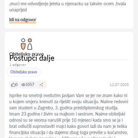
,muci me odvodjenje jeteta u njemacku sa takvim ocem ,hvala
unaprijed
Idi na odgovor
Obiteljsko pravo
Postupci dalje
1 odgovor
Obiteljsko pravo
0
1057
12.07.2025
Isprike na smetnji međutim javljam Vam se jer ne znam kako ni
u kojem smjeru krenuti za riješiti svoju situaciju. Naime redovni
sam student u Zagrebu, 3. godina preddiplomskog studija.
Imam 23 godine i živim sa majkom i sestrom. Naime obiteljski
odnosi su se veoma narušili prije 10 mjeseci kada smo se ja i
brat odlučili suprostaviti majci kako govori laži da nam je teška
financijska situacija i da dajemo zbog toga previše u kućanstvo.