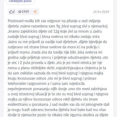
Obiteljsko pravo
2
1969
19.04.2025
Postovani molila bih vas odgovor na pitanje u vezi vidjanja
djeteta ,naime razvedena sam 9g ,bivsi suprug zivi u njemackoj
,imamo zajednicko dijete od 12g koje zivi sa mnom u zadru
nadalje bivsi suprug i bivsa svekrva mi nikako nedaju mira
,lazno su me prijavili za nasilje nad djetetom ,dijete izjevljuje da
natjerano od strane bivse svekrve da mora ici na policiju i
prijavit mamu ,mada zna da nasilja nije bilo ,bisa svekrva mi
godina salje prijetnje smrcu i prijetnje oduzimanjem djeteta ,sto
je vec i 2 puta provela u djelo ,sto je po meni otmica jer nje
nema u planu obiteljske skrbi ,najzabrinjavajuca cinjenica je ta
da sam nekidan saznala da moj bivsi suprug i njegova majka
imaju incezuozan odnos ,sto mi je bivsi suprug i priznao
telefonskim razgovorom a i sama sam svjedocila
neprimjerenom ponasanju nijih dvoje ,ono sto meni zabrinjava
u ovoj stravicnoj situaciji je to sto su moj bivsi suprug i njegova
majka za njihov incezuozan odnos rekli djetetu sto imam
evidentirano u porukama ,i sad molim vas da mi pimognete dali
ja mogu trazit zabranu boravka djeteta kod bake kad mu otac
dodje iz njemacke posto to nikako niie sigurna okolina za dijete