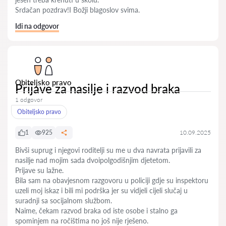
Srdačan pozdrav!I Božji blagoslov svima.
Idi na odgovor
Obiteljsko pravo
Prijave za nasilje i razvod braka
1 odgovor
Obiteljsko pravo
1
925
10.09.2025
Bivši suprug i njegovi roditelji su me u dva navrata prijavili za
nasilje nad mojim sada dvoipolgodišnjim djetetom.
Prijave su lažne.
Bila sam na obavjesnom razgovoru u policiji gdje su inspektoru
uzeli moj iskaz i bili mi podrška jer su vidjeli cijeli slučaj u
suradnji sa socijalnom službom.
Naime, čekam razvod braka od iste osobe i stalno ga
spominjem na ročištima no još nije rješeno.