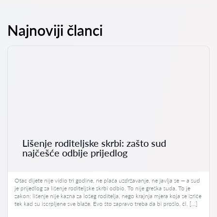
Najnoviji članci
Lišenje roditeljske skrbi: zašto sud
najčešće odbije prijedlog
Otac dijete nije vidio tri godine, ne plaća uzdržavanje, ne javlja se — a sud
je prijedlog za lišenje roditeljske skrbi odbio. To nije greška suda. To je
zakon: lišenje nije kazna za lošeg roditelja, nego krajnja mjera koja se izriče
tek kad su iscrpljene sve blaže. Evo što zapravo treba da bi prošlo. čl. […]