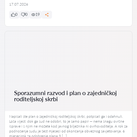
17.07.2026
0
0
19
Sporazumni razvod i plan o zajedničkoj
roditeljskoj skrbi
Napisali ste plan o zajedničkoj roditeljskoj skrbi, potpisali ga i odahnuli.
Loša vijest: dok ga sud ne odobri, to je samo papir — nema snagu ovršne
isprave i s njim ne možete kod javnog bilježnika ni ovrhovoditelja. A rok za
podnošenje sudu je šest mjeseci od okončanja obveznog savjetovanja. 6
mjesecirok za odobrenje plana 3 […]