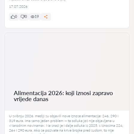
17.07.2026
0
0
19
Alimentacija 2026: koji iznosi zapravo
vrijede danas
U svibnju 2026. mediji su objavili nove iznose alimentacije: 246, 290 i
319 eura. Ima samo jedan problem — ta odluka još nije objavljena u
»Narodnim novinama«. Na snazi je i dalje odluka iz 2025. s iznosima 224,
264 i 290 eura. Ako se pozivate na krive brojke pred sudom, to nije