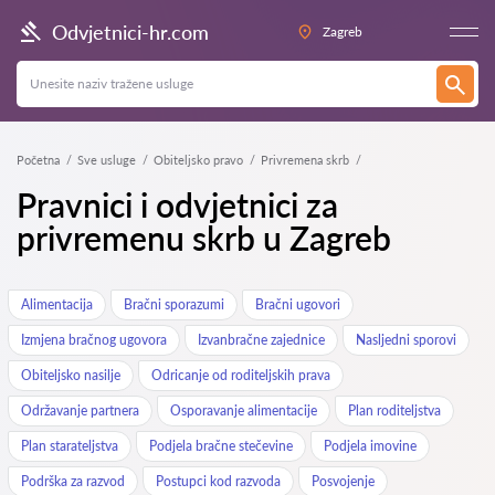
Odvjetnici-hr.com
Zagreb
Početna
Sve usluge
Obiteljsko pravo
Privremena skrb
Pravnici i odvjetnici za
privremenu skrb u Zagreb
Alimentacija
Bračni sporazumi
Bračni ugovori
Izmjena bračnog ugovora
Izvanbračne zajednice
Nasljedni sporovi
Obiteljsko nasilje
Odricanje od roditeljskih prava
Održavanje partnera
Osporavanje alimentacije
Plan roditeljstva
Plan starateljstva
Podjela bračne stečevine
Podjela imovine
Podrška za razvod
Postupci kod razvoda
Posvojenje