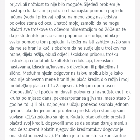
prijavi, ali nažalost to nije bilo moguće. Sljedeći problem je
nastupio kada sam ju potražio financijsku pomoć u pogledu
računa (voda i pričuva) koji su na mene zbog nasljedstva
polovice stana od oca. Unatoč mojoj zamolbi da ne mogu
plaćati sve troškove sa očevom alimentacijom od 260eura te
da je studentski posao samo pripomoć u studiju, odbila je
svaku pomoć u tom pogledu. Također na isti zahtjev tražio sam
da me se hrani u kući s obzirom da ne sudjeluje u troškovima
hrane, dijela režija, obući odjeći, školskom priboru, trošku
instrukcija i dodatnih fakultetskih edukacija, terenskim
nastavama, izlascima/kavama s djevojkom ili prijateljima i
slično. Međutim njezin odgovor na takvu molbu bio je kako
ona nije obavezna mene hraniti jer plaća kredit, dio režija i moj
mobitel(koji plaća od 1./2. mjeseca). Mojom upornošću
\”popustila\” je i počela mi davati pokvarenu hranu(isteknut rok
kruha po mjesec dana, pekmez/putar sa gljivama, meso staro 3
godine itd…) ili bi u najboljem slučaju ponekad skuhala jednom
tjedno. Također jedan od problema predstavlja i stan čiji sam
suvlasnik(1/2) zajedno sa njom. Kada je otac odlučio prestati
plaćati svoj kredit, dogovorili smo se da se stan daruje meni, a
ona će zauzvrat isplatiti njegov dio kredita(takav dogovor je
ona striktno inzistirala). Problem je u tome što su konstantne