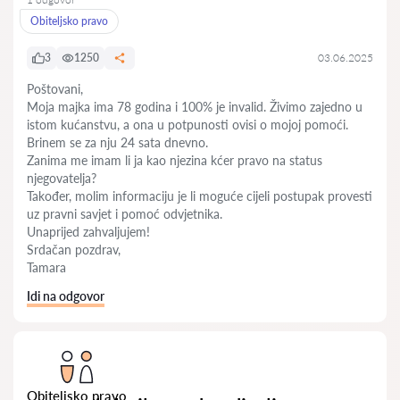
Obiteljsko pravo
3
1250
03.06.2025
Poštovani,
Moja majka ima 78 godina i 100% je invalid. Živimo zajedno u
istom kućanstvu, a ona u potpunosti ovisi o mojoj pomoći.
Brinem se za nju 24 sata dnevno.
Zanima me imam li ja kao njezina kćer pravo na status
njegovatelja?
Također, molim informaciju je li moguće cijeli postupak provesti
uz pravni savjet i pomoć odvjetnika.
Unaprijed zahvaljujem!
Srdačan pozdrav,
Tamara
Idi na odgovor
Obiteljsko pravo