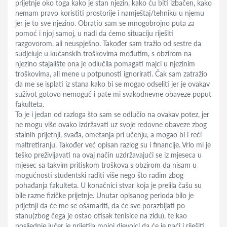
prijetnje oko toga kako je stan njezin, kako ću biti izbačen, kako
nemam pravo koristiti prostorije i namještaj/tehniku u njemu
jer je to sve njezino. Obratio sam se mnogobrojno puta za
pomoć i njoj samoj, u nadi da ćemo situaciju riješiti
razgovorom, ali neuspješno. Također sam tražio od sestre da
sudjeluje u kućanskih troškovima međutim, s obzirom na
njezino stajalište ona je odlučila pomagati majci u njezinim
troškovima, ali mene u potpunosti ignorirati. Čak sam zatražio
da me se isplati iz stana kako bi se mogao odseliti jer je ovakav
suživot gotovo nemoguć i pate mi svakodnevne obaveze poput
fakulteta.
To je i jedan od razloga što sam se odlučio na ovakav potez, jer
ne mogu više ovako izdržavati uz svoje redovne obaveze zbog
stalnih prijetnji, svađa, ometanja pri učenju, a mogao bi i reći
maltretiranju. Također već opisan razlog su i financije. Vrlo mi je
teško preživljavati na ovaj način uzdržavajući se iz mjeseca u
mjesec sa takvim pritiskom troškova s obzirom da nisam u
mogućnosti studentski raditi više nego što radim zbog
pohađanja fakulteta. U konačnici stvar koja je prelila čašu su
bile razne fizičke prijetnje. Unutar opisanog perioda bilo je
prijetnji da će me se ošamariti, da će sve porazbijati po
stanu(zbog čega je ostao otisak tenisice na zidu), te kao
posljednje jučer je prijetila mojoj djevojci da će je naći i riješiti