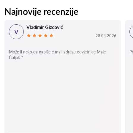
Najnovije recenzije
Vladimir Gizdavić
V
28.04.2026
Može li neko da napiše e mail adresu odvjetnice Maje
P
Čuljak ?