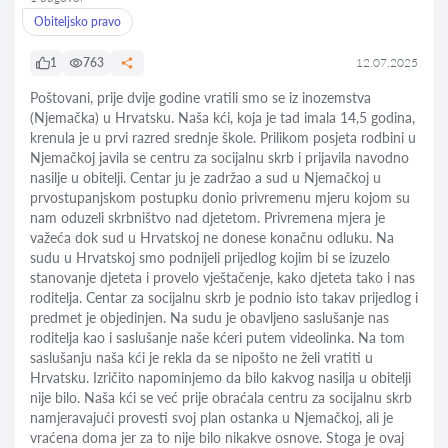
Obiteljsko pravo
1
763
12.07.2025
Poštovani, prije dvije godine vratili smo se iz inozemstva
(Njemačka) u Hrvatsku. Naša kći, koja je tad imala 14,5 godina,
krenula je u prvi razred srednje škole. Prilikom posjeta rodbini u
Njemačkoj javila se centru za socijalnu skrb i prijavila navodno
nasilje u obitelji. Centar ju je zadržao a sud u Njemačkoj u
prvostupanjskom postupku donio privremenu mjeru kojom su
nam oduzeli skrbništvo nad djetetom. Privremena mjera je
važeća dok sud u Hrvatskoj ne donese konačnu odluku. Na
sudu u Hrvatskoj smo podnijeli prijedlog kojim bi se izuzelo
stanovanje djeteta i provelo vještačenje, kako djeteta tako i nas
roditelja. Centar za socijalnu skrb je podnio isto takav prijedlog i
predmet je objedinjen. Na sudu je obavljeno saslušanje nas
roditelja kao i saslušanje naše kćeri putem videolinka. Na tom
saslušanju naša kći je rekla da se nipošto ne želi vratiti u
Hrvatsku. Izričito napominjemo da bilo kakvog nasilja u obitelji
nije bilo. Naša kći se već prije obraćala centru za socijalnu skrb
namjeravajući provesti svoj plan ostanka u Njemačkoj, ali je
vraćena doma jer za to nije bilo nikakve osnove. Stoga je ovaj