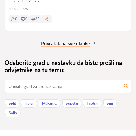
sitnica. 224 €dijete […]
17.07.2026
0
0
35
Povratak na sve članke
Odaberite grad u nastavku da biste prešli na
odvjetnike na tu temu:
Split
Trogir
Makarska
Supetar
Imotski
Sinj
Solin