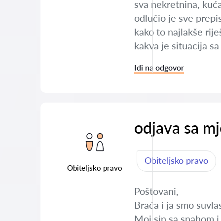
sva nekretnina, kuća
odlučio je sve prepi
kako to najlakše riješ
kakva je situacija s
Idi na odgovor
odjava sa mj
Obiteljsko pravo
Obiteljsko pravo
Poštovani,
Braća i ja smo suvla
Moj sin sa snahom i