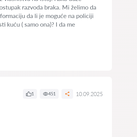
postupak razvoda braka. Mi želimo da
formaciju da li je moguće na policiji
usti kuću ( samo ona)? I da me
10.09.2025
1
451