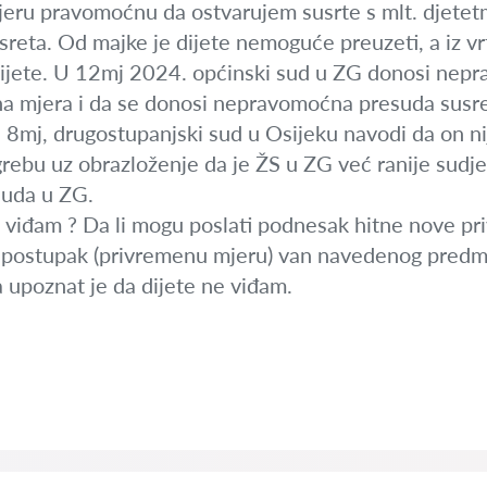
ru pravomoćnu da ostvarujem susrte s mlt. djetetm
reta. Od majke je dijete nemoguće preuzeti, a iz vr
dijete. U 12mj 2024. općinski sud u ZG donosi nepr
 mjera i da se donosi nepravomoćna presuda susre
 8mj, drugostupanjski sud u Osijeku navodi da on ni
rebu uz obrazloženje da je ŽS u ZG već ranije sudje
suda u ZG.
e viđam ? Da li mogu poslati podnesak hitne nove pr
vi postupak (privremenu mjeru) van navedenog predm
a upoznat je da dijete ne viđam.