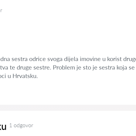
r
na sestra odrice svoga dijela imovine u korist druge 
tva te druge sestre. Problem je sto je sestra koja se 
oci u Hrvatsku.
ku
1 odgovor