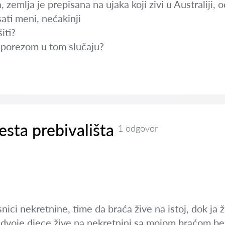
, zemlja je prepisana na ujaka koji zivi u Australiji,
sati meni, nećakinji
iti?
a porezom u tom slučaju?
esta prebivališta
1 odgovor
snici nekretnine, time da braća žive na istoj, dok ja
 dvoje djece žive na nekretnini sa mojom braćom bez