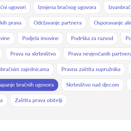
čni ugovori
Izmjena bračnog ugovora
Izvanbrač
skih prava
Održavanje partnera
Osporavanje ali
evine
Podjela imovine
Podrška za razvod
Po
Prava na skrbništvo
Prava nevjenčanih partner
nbračnim zajednicama
Pravna zaštita supružnika
lapanje bračnih ugovora
Skrbništvo nad djecom
ja
Zaštita prava obitelji