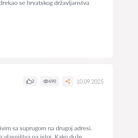
 odrekao se hrvatskog državljanstva
10.09.2025
2
690
 živim sa suprugom na drugoj adresi.
 vlasništva na istoj. Kako duže