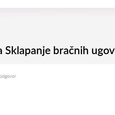
na Sklapanje bračnih ugo
 odgovor