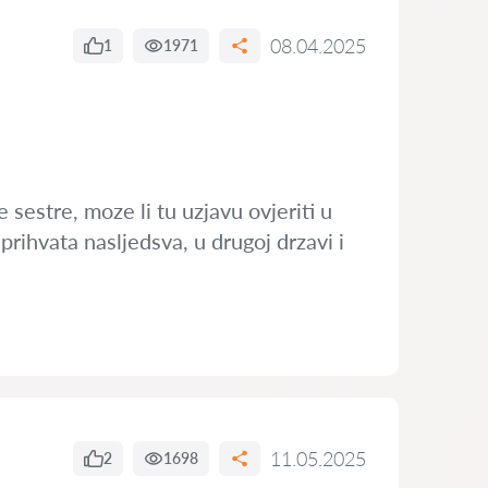
08.04.2025
1
1971
sestre, moze li tu uzjavu ovjeriti u
prihvata nasljedsva, u drugoj drzavi i
11.05.2025
2
1698