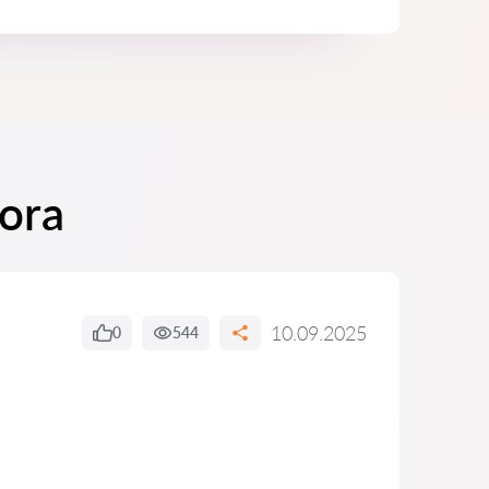
vora
10.09.2025
0
544