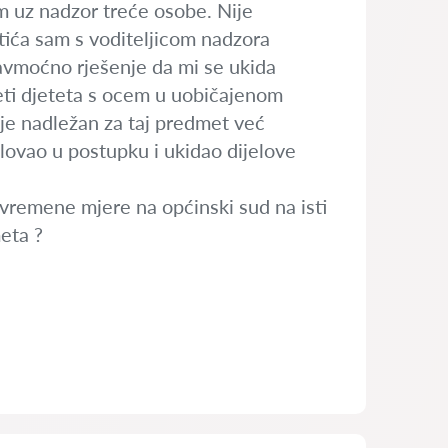
 uz nadzor treće osobe. Nije
tića sam s voditeljicom nadzora
avmoćno rješenje da mi se ukida
ti djeteta s ocem u uobičajenom
je nadležan za taj predmet već
lovao u postupku i ukidao dijelove
ivremene mjere na općinski sud na isti
eta ?