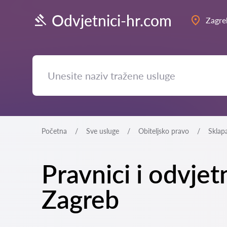
Odvjetnici-hr.com
Zagre
Početna
Sve usluge
Obiteljsko pravo
Sklap
Pravnici i odvjet
Zagreb