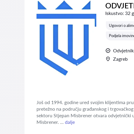
ODVJETN
Iskustvo:
32 
Ugovori o alime
Podjela imovin
Odvjetnik
Zagreb
Još od 1994. godine ured svojim klijentima pruž
pretežno na području građanskog i trgovačkog 
sektoru Stjepan Misbrener otvara odvjetnički u
Misbrener. ...
dalje