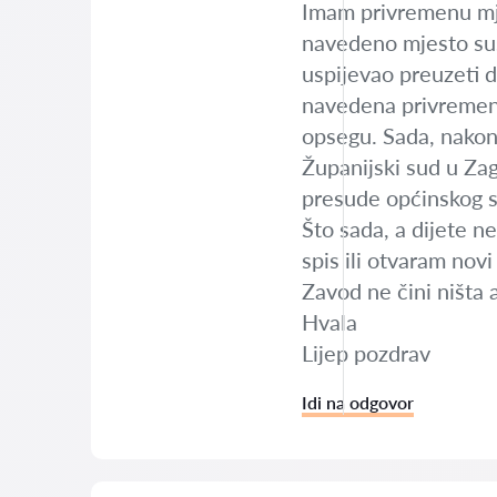
Imam privremenu mje
navedeno mjesto sus
uspijevao preuzeti 
navedena privremena
opsegu. Sada, nakon
Županijski sud u Zag
presude općinskog 
Što sada, a dijete n
spis ili otvaram no
Zavod ne čini ništa 
Hvala
Lijep pozdrav
Idi na odgovor