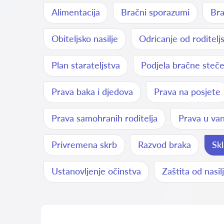
Alimentacija
Bračni sporazumi
Bra
Obiteljsko nasilje
Odricanje od roditelj
Plan starateljstva
Podjela bračne steč
Prava baka i djedova
Prava na posjete
Prava samohranih roditelja
Prava u va
Privremena skrb
Razvod braka
Sk
Ustanovljenje očinstva
Zaštita od nasil