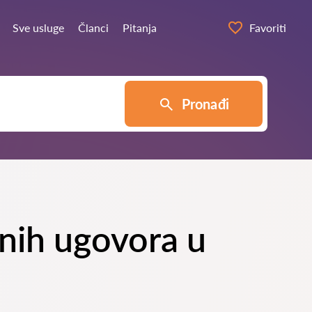
Sve usluge
Članci
Pitanja
Favoriti
Pronađi
čnih ugovora u