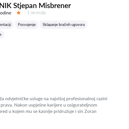
IK Stjepan Misbrener
godine
Recenzija:
1 recenzija
Ocjena:
ntaciji
Posvojenje
Sklapanje bračnih ugovora
e
a odvjetničke usluge na najvišoj profesionalnoj razini
prava. Nakon uspješne karijere u osigurateljnom
red u kojem mu se kasnije pridružuje i sin Zoran