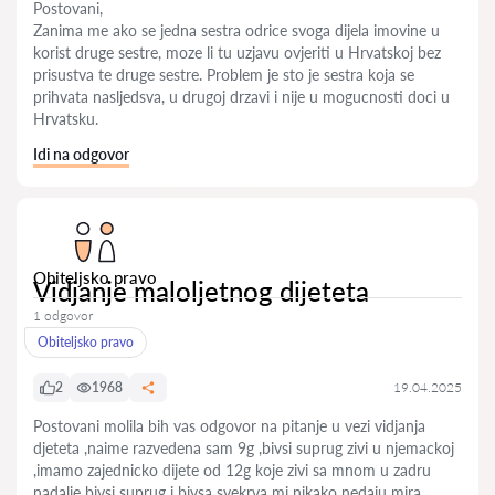
Postovani,
Zanima me ako se jedna sestra odrice svoga dijela imovine u
korist druge sestre, moze li tu uzjavu ovjeriti u Hrvatskoj bez
prisustva te druge sestre. Problem je sto je sestra koja se
prihvata nasljedsva, u drugoj drzavi i nije u mogucnosti doci u
Hrvatsku.
Idi na odgovor
Obiteljsko pravo
Vidjanje maloljetnog dijeteta
1 odgovor
Obiteljsko pravo
2
1968
19.04.2025
Postovani molila bih vas odgovor na pitanje u vezi vidjanja
djeteta ,naime razvedena sam 9g ,bivsi suprug zivi u njemackoj
,imamo zajednicko dijete od 12g koje zivi sa mnom u zadru
nadalje bivsi suprug i bivsa svekrva mi nikako nedaju mira