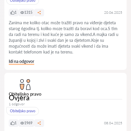
Obiteljsko pravo
1
1315
20.06.2025
Zanima me koliko otac može tražiti pravo na viđenje djeteta
starog 6godina tj. koliko moze traziti da boravi kod oca.S tim
da radi na terenu i kod kuće je samo za vikend.A majka radi u
županiji u kojoj i zivi i svaki dan je sa djetetom.Koje su
mogućnosti da može imati djeteta svaki vikend i da ima
kontakt telefonom kad je na terenu.
Idi na odgovor
Obiteljsko pravo
Ovjera
1 odgovor
Obiteljsko pravo
1
1969
08.04.2025