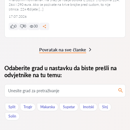
264 i 290 eura. Ako se pozivate na krive brojke pred sudom, to nije
sitnica. 224 €dijete […]
17.07.2026
0
0
30
Povratak na sve članke
Odaberite grad u nastavku da biste prešli na
odvjetnike na tu temu:
Split
Trogir
Makarska
Supetar
Imotski
Sinj
Solin