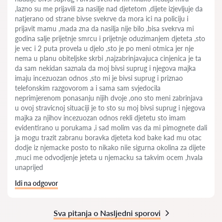
,lazno su me prijavili za nasilje nad djetetom ,dijete izjevljuje da
natjerano od strane bivse svekrve da mora ici na policiju i
prijavit mamu ,mada zna da nasilja nije bilo ,bisa svekrva mi
godina salje prijetnje smrcu i prijetnje oduzimanjem djeteta ,sto
je vec i 2 puta provela u djelo ,sto je po meni otmica jer nje
nema u planu obiteljske skrbi ,najzabrinjavajuca cinjenica je ta
da sam nekidan saznala da moj bivsi suprug i njegova majka
imaju incezuozan odnos ,sto mi je bivsi suprug i priznao
telefonskim razgovorom a i sama sam svjedocila
neprimjerenom ponasanju nijih dvoje ,ono sto meni zabrinjava
u ovoj stravicnoj situaciji je to sto su moj bivsi suprug i njegova
majka za njihov incezuozan odnos rekli djetetu sto imam
evidentirano u porukama ,i sad molim vas da mi pimognete dali
ja mogu trazit zabranu boravka djeteta kod bake kad mu otac
dodje iz njemacke posto to nikako niie sigurna okolina za dijete
,muci me odvodjenje jeteta u njemacku sa takvim ocem ,hvala
unaprijed
Idi na odgovor
Sva pitanja o Nasljedni sporovi