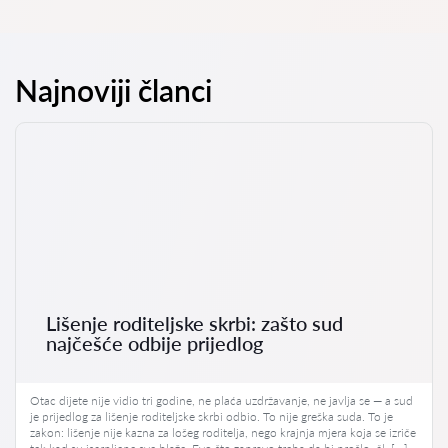
Najnoviji članci
Lišenje roditeljske skrbi: zašto sud
najčešće odbije prijedlog
Otac dijete nije vidio tri godine, ne plaća uzdržavanje, ne javlja se — a sud
je prijedlog za lišenje roditeljske skrbi odbio. To nije greška suda. To je
zakon: lišenje nije kazna za lošeg roditelja, nego krajnja mjera koja se izriče