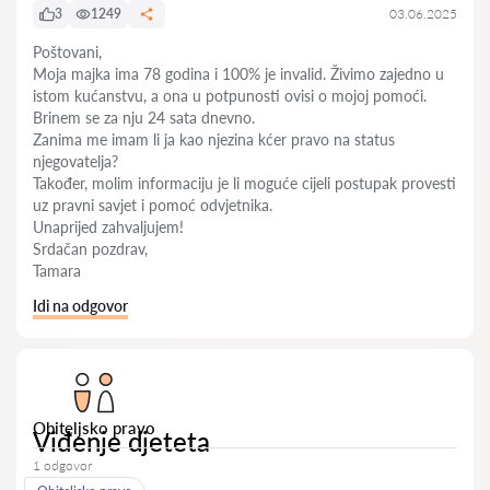
3
1249
03.06.2025
Poštovani,
Moja majka ima 78 godina i 100% je invalid. Živimo zajedno u
istom kućanstvu, a ona u potpunosti ovisi o mojoj pomoći.
Brinem se za nju 24 sata dnevno.
Zanima me imam li ja kao njezina kćer pravo na status
njegovatelja?
Također, molim informaciju je li moguće cijeli postupak provesti
uz pravni savjet i pomoć odvjetnika.
Unaprijed zahvaljujem!
Srdačan pozdrav,
Tamara
Idi na odgovor
Obiteljsko pravo
Viđenje djeteta
1 odgovor