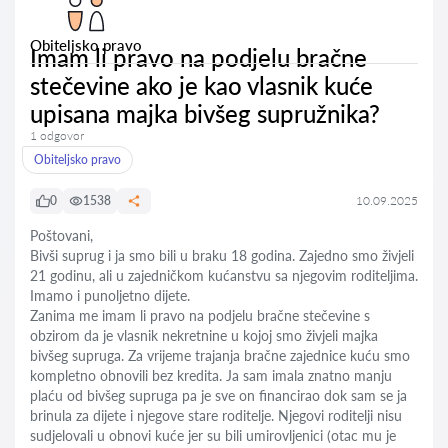
Obiteljsko pravo
Imam li pravo na podjelu bračne
stečevine ako je kao vlasnik kuće
upisana majka bivšeg supružnika?
1 odgovor
Obiteljsko pravo
0
1538
10.09.2025
Poštovani,
Bivši suprug i ja smo bili u braku 18 godina. Zajedno smo živjeli
21 godinu, ali u zajedničkom kućanstvu sa njegovim roditeljima.
Imamo i punoljetno dijete.
Zanima me imam li pravo na podjelu bračne stečevine s
obzirom da je vlasnik nekretnine u kojoj smo živjeli majka
bivšeg supruga. Za vrijeme trajanja bračne zajednice kuću smo
kompletno obnovili bez kredita. Ja sam imala znatno manju
plaću od bivšeg supruga pa je sve on financirao dok sam se ja
brinula za dijete i njegove stare roditelje. Njegovi roditelji nisu
sudjelovali u obnovi kuće jer su bili umirovljenici (otac mu je