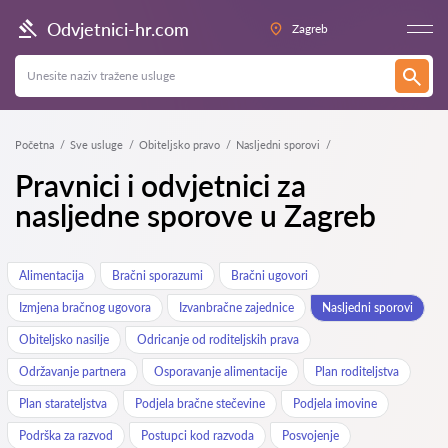
Odvjetnici-hr.com
Zagreb
Početna
Sve usluge
Obiteljsko pravo
Nasljedni sporovi
Pravnici i odvjetnici za
nasljedne sporove u Zagreb
Alimentacija
Bračni sporazumi
Bračni ugovori
Izmjena bračnog ugovora
Izvanbračne zajednice
Nasljedni sporovi
Obiteljsko nasilje
Odricanje od roditeljskih prava
Održavanje partnera
Osporavanje alimentacije
Plan roditeljstva
Plan starateljstva
Podjela bračne stečevine
Podjela imovine
Podrška za razvod
Postupci kod razvoda
Posvojenje