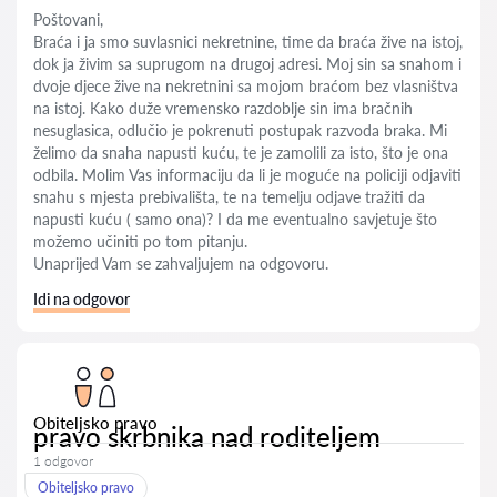
Poštovani,
Braća i ja smo suvlasnici nekretnine, time da braća žive na istoj,
dok ja živim sa suprugom na drugoj adresi. Moj sin sa snahom i
dvoje djece žive na nekretnini sa mojom braćom bez vlasništva
na istoj. Kako duže vremensko razdoblje sin ima bračnih
nesuglasica, odlučio je pokrenuti postupak razvoda braka. Mi
želimo da snaha napusti kuću, te je zamolili za isto, što je ona
odbila. Molim Vas informaciju da li je moguće na policiji odjaviti
snahu s mjesta prebivališta, te na temelju odjave tražiti da
napusti kuću ( samo ona)? I da me eventualno savjetuje što
možemo učiniti po tom pitanju.
Unaprijed Vam se zahvaljujem na odgovoru.
Idi na odgovor
Obiteljsko pravo
pravo skrbnika nad roditeljem
1 odgovor
Obiteljsko pravo