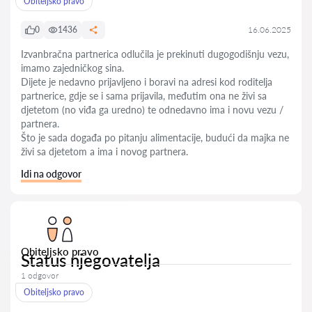
Obiteljsko pravo
0
1436
16.06.2025
Izvanbračna partnerica odlučila je prekinuti dugogodišnju vezu,
imamo zajedničkog sina.
Dijete je nedavno prijavljeno i boravi na adresi kod roditelja
partnerice, gdje se i sama prijavila, međutim ona ne živi sa
djetetom (no viđa ga uredno) te odnedavno ima i novu vezu /
partnera.
Što je sada događa po pitanju alimentacije, budući da majka ne
živi sa djetetom a ima i novog partnera.
Idi na odgovor
Obiteljsko pravo
Status njegovatelja
1 odgovor
Obiteljsko pravo