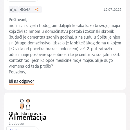
2
547
12.07.2025
Poštovani,
molim za savjet i hodogram daljnjih koraka kako bi svojoj majci
koja živi sa mnom u domaćinstvu postala i zakonski skrbnik
(budući je dementna zadnjih godina), a na sudu u Splitu je njen
sin (drugo domaćinstvo, izbacio je iz obitelčjskog doma u kojem
je živjela od početka braka s pok ocem) već 2. put zatražio
oduzimanje poslovne sposobnosti te je centar za socijalnu skrb
kontaktirao liječnika opće medicine moje majke, ali je dugo
vremena od tada prošlo?
Pouzdrav,
Idi na odgovor
Obiteljsko pravo
Alimentacija
1 odgovor