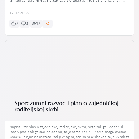
tek kad su iscrpljene sve blaže. Evo što zapravo treba da bi prošlo. čl. […]
17.07.2026
0
0
17
Sporazumni razvod i plan o zajedničkoj
roditeljskoj skrbi
Napisali ste plan o zajedničkoj roditeljskoj skrbi, potpisali ga i odahnuli.
Loša vijest: dok ga sud ne odobri, to je samo papir — nema snagu ovršne
isprave i s njim ne možete kod javnog bilježnika ni ovrhovoditelja. A rok za