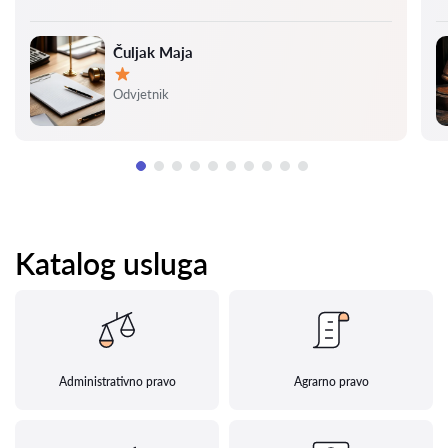
Čuljak Maja
Ocjena:
Odvjetnik
Katalog usluga
Administrativno pravo
Agrarno pravo