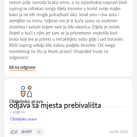
netom prije razvoda braka umro, a na ostavinskoj raspravi bivši
suprug se odrekao svoga dijela imovine u korist svoje majke
kako ja ne bih mogla potraživati dio). Imali smo i dva auta i
zemljište na moru. Istjerao me je iz kuće samo sa osobnim
stvarima i autom kojem sam ja bila vlasnica. Dijete je ostalo
živjeti u kući s njim jer sam se ja privremeno smjestila kod
brata koji me je primio u nećakinjinu sobu gdje i sad boravim.
Bivši suprug odbija bilo kakvu podjelu imovine. Od svega
navedenog na što ja imam pravo? Unaprijed hvala na
odgovoru!
Idi na odgovor
Obiteljsko pravo
odjava sa mjesta prebivališta
1 odgovor
Obiteljsko pravo
2
684
10.09.2025