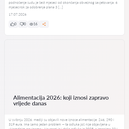
podnošenje sudu je šest mjeseci od okončanja obveznog savjetovanja. 6
mjesecirok za odobrenje plana 3 […]
17.07.2026
0
0
16
Alimentacija 2026: koji iznosi zapravo
vrijede danas
U svibnju 2026. mediji su objavili nove iznose alimentacije: 246, 290 i
319 eura. Ima samo jedan problem — ta odluka još nije objavljena u
»Narodnim novinama«. Na snazi je i dalje odluka iz 2025. s iznosima 224,