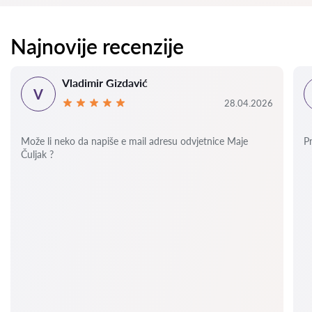
Najnovije recenzije
Vladimir Gizdavić
V
28.04.2026
Može li neko da napiše e mail adresu odvjetnice Maje
P
Čuljak ?