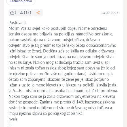
Kazneno pravo
1
1131
10.09.2025
Poštovani,
Molim Vas za svjet kako postupiti dalje., Naime određena
ženska osoba me prijavila na policiji za nametljivo ponašanje,
nakon saslušanja na državnom odvjetništvu, državno
odvjetništvo je taj predmet toj ženskoj osobi odbacilo(naravno
lažni iskazi te žene). Dotična gđa se žalila na odluku državnog
odvjetništva te sam ja opet pozvana na državno odvjetništvo
na saslušanje. Nakon mog saslušanja tražila sam uvid u spi
(nisam ni znala točan razlog zbog kojeg sam pozvana jer je od
te njezine prijave prošlo više od godinu dana). Uvidom u spis
ostala sam zapanjena iskazom te žene jer je iskaz potpuno
lažan a uz to je mene klevetala u iskazu na policiji. Izjavila je da
ja A….B… nisam normalna osoba i da imam psihičkih problema.
Nakon toga sam se ja žalila državnom odvjetništvu na klevetu
dotične gospođe. Zanima me prema čl 149. kaznenog zakona
zašto je to meni odbijeno od strane državnog odvjetništva a
imaju njezinu izjavu sa policijskog zapisnika.
hvala
lp