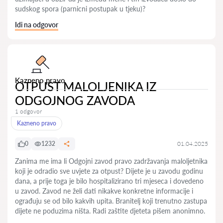
sudskog spora (parnicni postupak u tjeku)?
Idi na odgovor
Kazneno pravo
OTPUST MALOLJENIKA IZ
ODGOJNOG ZAVODA
1 odgovor
Kazneno pravo
0
1232
01.04.2025
Zanima me ima li Odgojni zavod pravo zadržavanja maloljetnika
koji je odradio sve uvjete za otpust? Dijete je u zavodu godinu
dana, a prije toga je bilo hospitalizirano tri mjeseca i dovedeno
u zavod. Zavod ne želi dati nikakve konkretne informacije i
ograđuju se od bilo kakvih upita. Branitelj koji trenutno zastupa
dijete ne poduzima ništa. Radi zaštite djeteta pišem anonimno.