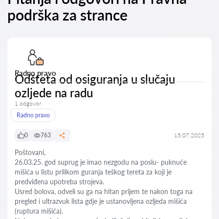
podrška za strance
Radno pravo
Odšteta od osiguranja u slučaju
ozljede na radu
1 odgovor
Radno pravo
0
763
15.07.2025
Poštovani,
26.03.25. god suprug je imao nezgodu na poslu- puknuće
mišića u listu prilikom guranja teškog tereta za koji je
predviđena upotreba strojeva.
Usred bolova, odveli su ga na hitan prijem te nakon toga na
pregled i ultrazvuk lista gdje je ustanovljena ozljeda mišića
(ruptura mišića).