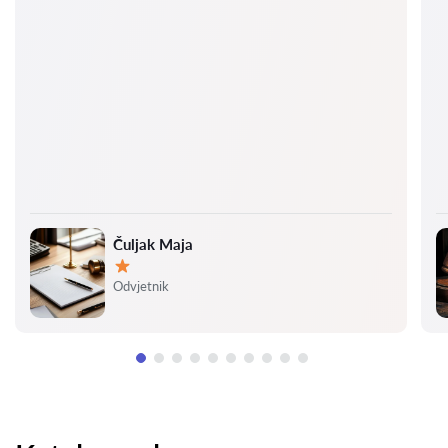
Čuljak Maja
Ocjena:
Odvjetnik