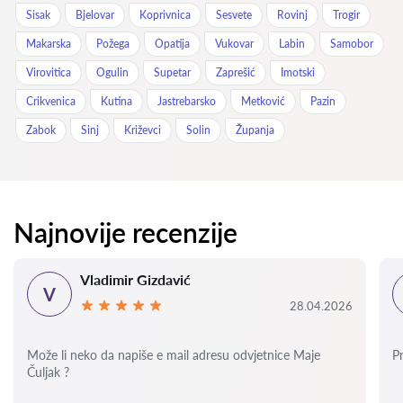
Sisak
Bjelovar
Koprivnica
Sesvete
Rovinj
Trogir
Makarska
Požega
Opatija
Vukovar
Labin
Samobor
Virovitica
Ogulin
Supetar
Zaprešić
Imotski
Crikvenica
Kutina
Jastrebarsko
Metković
Pazin
Zabok
Sinj
Križevci
Solin
Županja
Najnovije recenzije
Vladimir Gizdavić
V
28.04.2026
Može li neko da napiše e mail adresu odvjetnice Maje
P
Čuljak ?