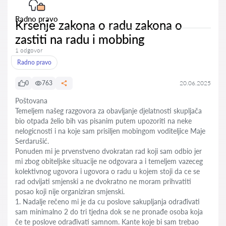
Radno pravo
Krsenje zakona o radu zakona o
zastiti na radu i mobbing
1 odgovor
Radno pravo
0
763
20.06.2025
Poštovana
Temeljem našeg razgovora za obavljanje djelatnosti skupljača
bio otpada želio bih vas pisanim putem upozoriti na neke
nelogicnosti i na koje sam prisiljen mobingom voditeljice Maje
Serdarušić.
Ponuden mi je prvenstveno dvokratan rad koji sam odbio jer
mi zbog obiteljske situacije ne odgovara a i temeljem vazeceg
kolektivnog ugovora i ugovora o radu u kojem stoji da ce se
rad odvijati smjenski a ne dvokratno ne moram prihvatiti
posao koji nije organiziran smjenski.
1. Nadalje rečeno mi je da cu poslove sakupljanja odrađivati
sam minimalno 2 do tri tjedna dok se ne pronađe osoba koja
če te poslove odrađivati samnom. Kante koje bi sam trebao