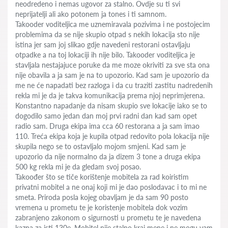
neodredeno i nemas ugovor za stalno. Ovdje su ti svi
neprijatelji ali ako potonem ja tones i ti samnom.
Takooder voditeljica me uznemiravala pozivima i ne postojecim
problemima da se nije skupio otpad s nekih lokacija sto nije
istina jer sam joj slikao gdje navedeni restorani ostavljaju
otpadke a na toj lokaciji ih nije bilo. Takooder voditeljica je
stavljala nestajajuce poruke da me moze okriviti za sve sta ona
nije obavila a ja sam je na to upozorio. Kad sam je upozorio da
me ne će napadati bez razloga i da cu traziti zastitu nadredenih
rekla mi je da je takva komunikacija prema njoj neprimjerena.
Konstantno napadanje da nisam skupio sve lokacije iako se to
dogodilo samo jedan dan moj prvi radni dan kad sam opet
radio sam. Druga ekipa ima cca 60 restorana a ja sam imao
110. Treća ekipa koja je kupila otpad redovito pola lokacija nije
skupila nego se to ostavljalo mojom smjeni. Kad sam je
upozorio da nije normalno da ja dizem 3 tone a druga ekipa
500 kg rekla mi je da gledam svoj posao.
Takoođer što se tiče korištenje mobitela za rad koiristim
privatni mobitel a ne onaj koji mi je dao poslodavac i to mi ne
smeta. Priroda posla kojeg obavljam je da sam 90 posto
vremena u prometu te je koristenje mobitela dok vozim
zabranjeno zakonom o sigurnosti u prometu te je navedena
kazna za isti 130e. Mobitel nije stalno kraj mene i ne mogu vam