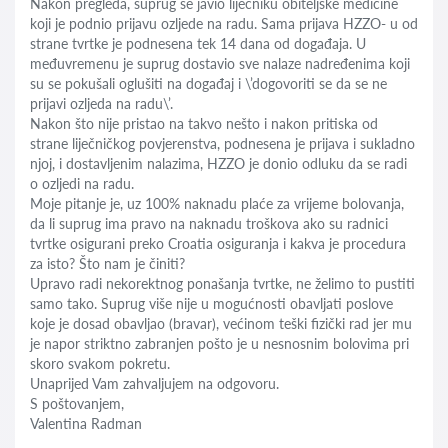
Nakon pregleda, suprug se javio liječniku obiteljske medicine
koji je podnio prijavu ozljede na radu. Sama prijava HZZO- u od
strane tvrtke je podnesena tek 14 dana od događaja. U
međuvremenu je suprug dostavio sve nalaze nadređenima koji
su se pokušali oglušiti na događaj i \’dogovoriti se da se ne
prijavi ozljeda na radu\’.
Nakon što nije pristao na takvo nešto i nakon pritiska od
strane liječničkog povjerenstva, podnesena je prijava i sukladno
njoj, i dostavljenim nalazima, HZZO je donio odluku da se radi
o ozljedi na radu.
Moje pitanje je, uz 100% naknadu plaće za vrijeme bolovanja,
da li suprug ima pravo na naknadu troškova ako su radnici
tvrtke osigurani preko Croatia osiguranja i kakva je procedura
za isto? Što nam je činiti?
Upravo radi nekorektnog ponašanja tvrtke, ne želimo to pustiti
samo tako. Suprug više nije u mogućnosti obavljati poslove
koje je dosad obavljao (bravar), većinom teški fizički rad jer mu
je napor striktno zabranjen pošto je u nesnosnim bolovima pri
skoro svakom pokretu.
Unaprijed Vam zahvaljujem na odgovoru.
S poštovanjem,
Valentina Radman