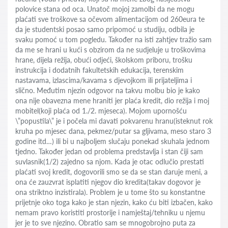
polovice stana od oca. Unatoč mojoj zamolbi da ne mogu
plaćati sve troškove sa očevom alimentacijom od 260eura te
da je studentski posao samo pripomoć u studiju, odbila je
svaku pomoć u tom pogledu. Također na isti zahtjev tražio sam
da me se hrani u kući s obzirom da ne sudjeluje u troškovima
hrane, dijela režija, obući odjeći, školskom priboru, trošku
instrukcija i dodatnih fakultetskih edukacija, terenskim
nastavama, izlascima/kavama s djevojkom ili prijateljima i
slično. Međutim njezin odgovor na takvu molbu bio je kako
ona nije obavezna mene hraniti jer plaća kredit, dio režija i moj
mobitel(koji plaća od 1./2. mjeseca). Mojom upornošću
\”popustila\” je i počela mi davati pokvarenu hranu(isteknut rok
kruha po mjesec dana, pekmez/putar sa gljivama, meso staro 3
godine itd…) ili bi u najboljem slučaju ponekad skuhala jednom
tjedno. Također jedan od problema predstavlja i stan čiji sam
suvlasnik(1/2) zajedno sa njom. Kada je otac odlučio prestati
plaćati svoj kredit, dogovorili smo se da se stan daruje meni, a
ona će zauzvrat isplatiti njegov dio kredita(takav dogovor je
ona striktno inzistirala). Problem je u tome što su konstantne
prijetnje oko toga kako je stan njezin, kako ću biti izbačen, kako
nemam pravo koristiti prostorije i namještaj/tehniku u njemu
jer je to sve njezino. Obratio sam se mnogobrojno puta za