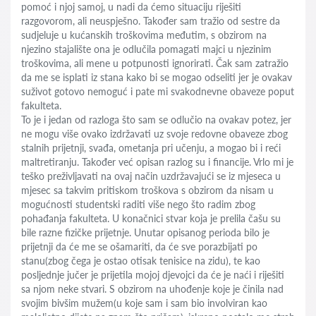
pomoć i njoj samoj, u nadi da ćemo situaciju riješiti
razgovorom, ali neuspješno. Također sam tražio od sestre da
sudjeluje u kućanskih troškovima međutim, s obzirom na
njezino stajalište ona je odlučila pomagati majci u njezinim
troškovima, ali mene u potpunosti ignorirati. Čak sam zatražio
da me se isplati iz stana kako bi se mogao odseliti jer je ovakav
suživot gotovo nemoguć i pate mi svakodnevne obaveze poput
fakulteta.
To je i jedan od razloga što sam se odlučio na ovakav potez, jer
ne mogu više ovako izdržavati uz svoje redovne obaveze zbog
stalnih prijetnji, svađa, ometanja pri učenju, a mogao bi i reći
maltretiranju. Također već opisan razlog su i financije. Vrlo mi je
teško preživljavati na ovaj način uzdržavajući se iz mjeseca u
mjesec sa takvim pritiskom troškova s obzirom da nisam u
mogućnosti studentski raditi više nego što radim zbog
pohađanja fakulteta. U konačnici stvar koja je prelila čašu su
bile razne fizičke prijetnje. Unutar opisanog perioda bilo je
prijetnji da će me se ošamariti, da će sve porazbijati po
stanu(zbog čega je ostao otisak tenisice na zidu), te kao
posljednje jučer je prijetila mojoj djevojci da će je naći i riješiti
sa njom neke stvari. S obzirom na uhođenje koje je činila nad
svojim bivšim mužem(u koje sam i sam bio involviran kao