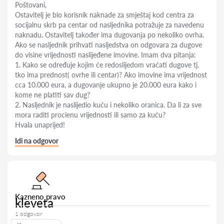
Poštovani,
Ostavitelj je bio korisnik naknade za smještaj kod centra za
socijalnu skrb pa centar od nasljednika potražuje za navedenu
naknadu. Ostavitelj također ima dugovanja po nekoliko ovrha.
Ako se nasljednik prihvati nasljedstva on odgovara za dugove
do visine vrijednosti naslijeđene imovine. Imam dva pitanja:
1. Kako se određuje kojim će redoslijedom vraćati dugove tj.
tko ima prednost( ovrhe ili centar)? Ako imovine ima vrijednost
cca 10.000 eura, a dugovanje ukupno je 20.000 eura kako i
kome ne platiti sav dug?
2. Nasljednik je naslijedio kuću i nekoliko oranica. Da li za sve
mora raditi procienu vrijednosti ili samo za kuću?
Hvala unaprijed!
Idi na odgovor
Kazneno pravo
kleveta
1 odgovor