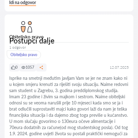
Idi na odgovor
Obiteljsko pravo
Postupci dalje
1 odgovor
Obiteljsko pravo
0
1057
12.07.2025
Isprike na smetnji međutim javljam Vam se jer ne znam kako ni
u kojem smjeru krenuti za riješiti svoju situaciju. Naime redovni
sam student u Zagrebu, 3. godina preddiplomskog studija.
Imam 23 godine i živim sa majkom i sestrom. Naime obiteljski
odnosi su se veoma narušili prije 10 mjeseci kada smo se ja i
brat odlučili suprostaviti majci kako govori laži da nam je teška
financijska situacija i da dajemo zbog toga previše u kućanstvo.
U mom slučaju govorimo o 130eura očeve alimentacije i
70eura dodatnih za račune(od mog studentskog posla). Od tog
1.9. 2024. godine uvjeti života su postali praktički nemogući za