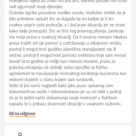
maloljetno dijete pa znam što pričam), iskreno postalo me strah
radi sigurnosti moje djevojke.
Duboke isprike povodom ovoliko uvoda, međutim mislim da je
bilo potrebno opisati što se događa da mi kažete je li što
ovakvo uopće vaše područje, a i dočaram situaciju jer ne znam
kako dalje postupati. Što se tiče tog pravnog pitanja, zanimaju
me moja prava u ovakvoj situaciji. Da li stvarno nemam nikakva
prava tražiti od nje pomoć u uzdržavanju u nikakvom smislu,
postoji li mogućnost gubitka vlasništva stana(putem nje ili
sestre), postoji li mogućnost povrata sredstava koje sam morao
davati kroz godine za režije kao redovni student, prava za
pokušaj odvajanja od obitelji, lažne optužbe za fizičku
agresivnost te narušavanje normalnog korištenja kućanstva kao
redovni student u stanu kojem sam suvlasnik.
Volio bi još samo naglasiti kako jako puno opisanog sam
dokumentirao audio i videosnimkama jer su mi rekli u policiji
da je to jedini način dokazivanja svoje nevinosti u fizičkom
napadu te u prikazu stvarnosti situacije u ovakvom suživotu.
Idi na odgovor