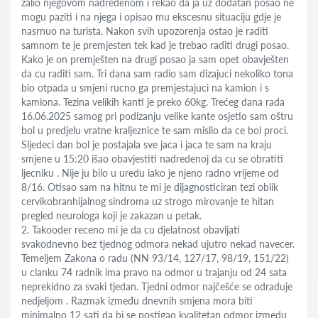
žalio njegovom nadredenom i rekao da ja uz dodatan posao ne
mogu paziti i na njega i opisao mu ekscesnu situaciju gdje je
nasrnuo na turista. Nakon svih upozorenja ostao je raditi
samnom te je premjesten tek kad je trebao raditi drugi posao.
Kako je on premješten na drugi posao ja sam opet obavješten
da cu raditi sam. Tri dana sam radio sam dizajuci nekoliko tona
bio otpada u smjeni rucno ga premjestajuci na kamion i s
kamiona. Tezina velikih kanti je preko 60kg. Trećeg dana rada
16.06.2025 samog pri podizanju velike kante osjetio sam oštru
bol u predjelu vratne kraljeznice te sam mislio da ce bol proci.
Sljedeci dan bol je postajala sve jaca i jaca te sam na kraju
smjene u 15:20 išao obavjestiti nadredenoj da cu se obratiti
ljecniku . Nije ju bilo u uredu iako je njeno radno vrijeme od
8/16. Otisao sam na hitnu te mi je dijagnosticiran tezi oblik
cervikobranhijalnog sindroma uz strogo mirovanje te hitan
pregled neurologa koji je zakazan u petak.
2. Takooder receno mi je da cu djelatnost obavljati
svakodnevno bez tjednog odmora nekad ujutro nekad navecer.
Temeljem Zakona o radu (NN 93/14, 127/17, 98/19, 151/22)
u clanku 74 radnik ima pravo na odmor u trajanju od 24 sata
neprekidno za svaki tjedan. Tjedni odmor najčešće se odraduje
nedjeljom . Razmak između dnevnih smjena mora biti
minimalno 12 sati da bi se postigao kvalitetan odmor izmedu