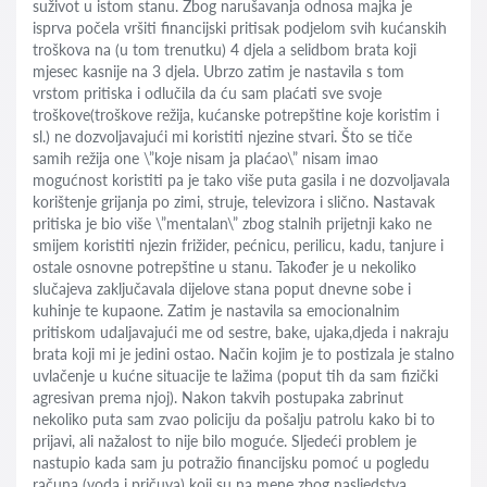
suživot u istom stanu. Zbog narušavanja odnosa majka je
isprva počela vršiti financijski pritisak podjelom svih kućanskih
troškova na (u tom trenutku) 4 djela a selidbom brata koji
mjesec kasnije na 3 djela. Ubrzo zatim je nastavila s tom
vrstom pritiska i odlučila da ću sam plaćati sve svoje
troškove(troškove režija, kućanske potrepštine koje koristim i
sl.) ne dozvoljavajući mi koristiti njezine stvari. Što se tiče
samih režija one \”koje nisam ja plaćao\” nisam imao
mogućnost koristiti pa je tako više puta gasila i ne dozvoljavala
korištenje grijanja po zimi, struje, televizora i slično. Nastavak
pritiska je bio više \”mentalan\” zbog stalnih prijetnji kako ne
smijem koristiti njezin frižider, pećnicu, perilicu, kadu, tanjure i
ostale osnovne potrepštine u stanu. Također je u nekoliko
slučajeva zaključavala dijelove stana poput dnevne sobe i
kuhinje te kupaone. Zatim je nastavila sa emocionalnim
pritiskom udaljavajući me od sestre, bake, ujaka,djeda i nakraju
brata koji mi je jedini ostao. Način kojim je to postizala je stalno
uvlačenje u kućne situacije te lažima (poput tih da sam fizički
agresivan prema njoj). Nakon takvih postupaka zabrinut
nekoliko puta sam zvao policiju da pošalju patrolu kako bi to
prijavi, ali nažalost to nije bilo moguće. Sljedeći problem je
nastupio kada sam ju potražio financijsku pomoć u pogledu
računa (voda i pričuva) koji su na mene zbog nasljedstva