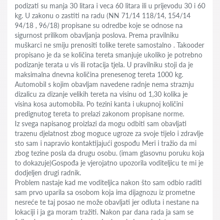
podizati su manja 30 litara i veca 60 litara ili u prijevodu 30 i 60
kg. U zakonu o zastiti na radu (NN 71/14 118/14, 154/14
94/18 , 96/18) propisane su odredbe koje se odnose na
sigurnost prilikom obavljanja poslova. Prema pravilniku
muškarci ne smiju prenositi tolike terete samostalno . Takooder
propisano je da se količina tereta smanjuje ukoliko je potrebno
podizanje terata u vis ili rotacija tjela. U pravilniku stoji da je
maksimalna dnevna količina prenesenog tereta 1000 kg.
Automobil s kojim obavljam navedene radnje nema straznju
dizalicu za dizanje velikih tereta na visinu od 1,30 kolika je
visina kosa automobila. Po tezini kanta i ukupnoj količini
predignutog tereta to prelazi zakonom propisane norme.
Iz svega napisanog proizlazi da mogu odbiti sam obavljati
trazenu djelatnost zbog moguce ugroze za svoje tijelo i zdravlje
sto sam i napravio kontaktijajući gospođu Meri i tražio da mi
zbog tezine posla da drugu osobu. (imam glasovnu poruku koja
to dokazuje)Gospođa je vjerojatno upozorila voditeljicu te mi je
dodjeljen drugi radnik.
Problem nastaje kad me voditeljica nakon što sam odbio raditi
sam prvo uparila sa osobom koja ima dijagnozu iz prometne
nesreće te taj posao ne može obavljati jer odluta i nestane na
lokaciji i ja ga moram tražiti. Nakon par dana rada ja sam se