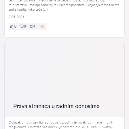
zemljište. Državljani trećih zemalja trebaju suglasnost nadležnog
ministarstva i moraju zadovoljiti uvjet reciprociteta. Objašnjavamo tko što
smije kupiti, kako teče […]
7.08.2026
0
0
4
Prava stranaca u radnim odnosima
Dolazak u novu zemlju radi posla uzbudljiv je korak, pun nade i novih
mogućnosti. Hrvatska vas dočekuje otvorenih ruku, ali kao i u svakoj