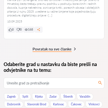
Hrvatskoj često trebaju pravnu podršku u području boravišnih i radnih
dozvola, kupnje nekretnina, osnivanja tvrtki, poreznih obveza i obiteljskih
pitanja.U rujnu 2025. uvedene su važne izmjene koje pojednostavljuju
procedure, digitaliziraju prijave i […]
10.09.2025
0
0
168
Povratak na sve članke
Odaberite grad u nastavku da biste prešli na
odvjetnike na tu temu:
Zagreb
Split
Rijeka
Zadar
Šibenik
Varaždin
Dubrovnik
Slavonski Brod
Karlovac
Čakovec
Vinkovci