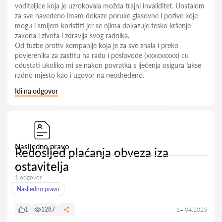
voditeljice koja je uzrokovala možda trajni invaliditet. Uostalom
za sve navedeno imam dokaze poruke glasovne i pozive koje
mogu i smijem koristiti jer se njima dokazuje tesko kršenje
zakona i zivota i zdravlja svog radnika.
Od tuzbe protiv kompanije koja je za sve znala i preko
povjerenika za zastitu na radu i poslovode (xxxxxxxxx) cu
odustati ukoliko mi se nakon povratka s lječenja osigura lakse
radno mjesto kao i ugovor na neodredeno.
Idi na odgovor
Nasljedno pravo
Redosljed plaćanja obveza iza
ostavitelja
1 odgovor
Nasljedno pravo
1
1287
14.04.2025