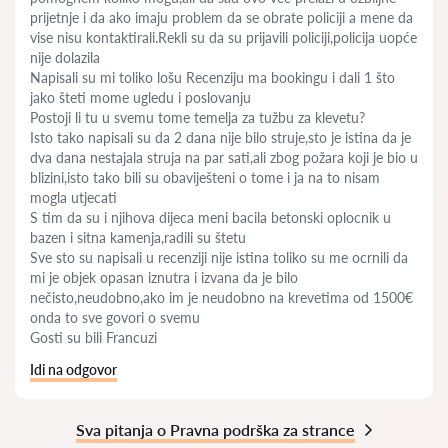
prijetnje i da ako imaju problem da se obrate policiji a mene da
vise nisu kontaktirali.Rekli su da su prijavili policiji,policija uopće
nije dolazila
Napisali su mi toliko lošu Recenziju ma bookingu i dali 1 što
jako šteti mome ugledu i poslovanju
Postoji li tu u svemu tome temelja za tužbu za klevetu?
Isto tako napisali su da 2 dana nije bilo struje,sto je istina da je
dva dana nestajala struja na par sati,ali zbog požara koji je bio u
blizini,isto tako bili su obaviješteni o tome i ja na to nisam
mogla utjecati
S tim da su i njihova dijeca meni bacila betonski oplocnik u
bazen i sitna kamenja,radili su štetu
Sve sto su napisali u recenziji nije istina toliko su me ocrnili da
mi je objek opasan iznutra i izvana da je bilo
nečisto,neudobno,ako im je neudobno na krevetima od 1500€
onda to sve govori o svemu
Gosti su bili Francuzi
Idi na odgovor
Sva pitanja o Pravna podrška za strance