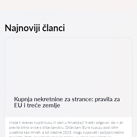
Najnoviji članci
Kupnja nekretnine za strance: pravila za
EU i treće zemlje
Može li stranac kupiti kuću ili stan u Hrvatskoj? Kratki odgovor: da — ali
pravila bitno ovise o državljanstvu. Državljani EU-a kupuju pod istim
uvjetima kao Hrvati, a od sredine 2023. mogu kupovati i poljoprivredno