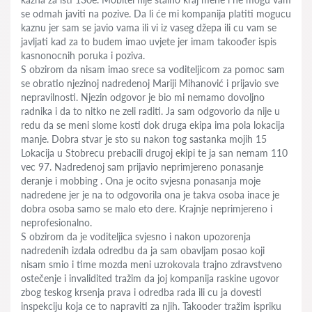
se odmah javiti na pozive. Da li će mi kompanija platiti mogucu
kaznu jer sam se javio vama ili vi iz vaseg džepa ili cu vam se
javljati kad za to budem imao uvjete jer imam takoođer ispis
kasnonocnih poruka i poziva.
S obzirom da nisam imao srece sa voditeljicom za pomoc sam
se obratio njezinoj nadredenoj Mariji Mihanović i prijavio sve
nepravilnosti. Njezin odgovor je bio mi nemamo dovoljno
radnika i da to nitko ne zeli raditi. Ja sam odgovorio da nije u
redu da se meni slome kosti dok druga ekipa ima pola lokacija
manje. Dobra stvar je sto su nakon tog sastanka mojih 15
Lokacija u Stobrecu prebacili drugoj ekipi te ja san nemam 110
vec 97. Nadredenoj sam prijavio neprimjereno ponasanje
deranje i mobbing . Ona je ocito svjesna ponasanja moje
nadredene jer je na to odgovorila ona je takva osoba inace je
dobra osoba samo se malo eto dere. Krajnje neprimjereno i
neprofesionalno.
S obzirom da je voditeljica svjesno i nakon upozorenja
nadredenih izdala odredbu da ja sam obavljam posao koji
nisam smio i time mozda meni uzrokovala trajno zdravstveno
ostečenje i invalidited tražim da joj kompanija raskine ugovor
zbog teskog krsenja prava i odredba rada ili cu ja dovesti
inspekciju koja ce to napraviti za njih. Takooder tražim ispriku