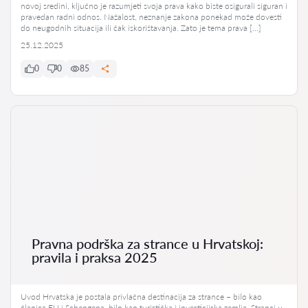
novoj sredini, ključno je razumjeti svoja prava kako biste osigurali siguran i
pravedan radni odnos. Nažalost, neznanje zakona ponekad može dovesti
do neugodnih situacija ili čak iskorištavanja. Zato je tema prava […]
25.12.2025
0
0
85
Pravna podrška za strance u Hrvatskoj:
pravila i praksa 2025
Uvod Hrvatska je postala privlačna destinacija za strance – bilo kao
članica EU i Schengena, bilo kao turistička i investicijska zemlja. Stranci u