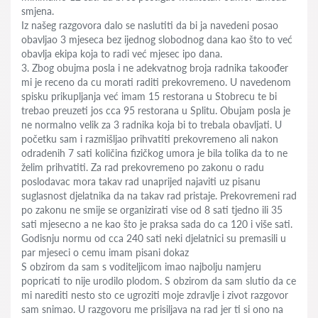
smjena.
Iz našeg razgovora dalo se naslutiti da bi ja navedeni posao
obavljao 3 mjeseca bez ijednog slobodnog dana kao što to već
obavlja ekipa koja to radi već mjesec ipo dana.
3. Zbog obujma posla i ne adekvatnog broja radnika takoođer
mi je receno da cu morati raditi prekovremeno. U navedenom
spisku prikupljanja već imam 15 restorana u Stobrecu te bi
trebao preuzeti jos cca 95 restorana u Splitu. Obujam posla je
ne normalno velik za 3 radnika koja bi to trebala obavljati. U
početku sam i razmišljao prihvatiti prekovremeno ali nakon
odradenih 7 sati količina fizičkog umora je bila tolika da to ne
želim prihvatiti. Za rad prekovremeno po zakonu o radu
poslodavac mora takav rad unaprijed najaviti uz pisanu
suglasnost djelatnika da na takav rad pristaje. Prekovremeni rad
po zakonu ne smije se organizirati vise od 8 sati tjedno ili 35
sati mjesecno a ne kao što je praksa sada do ca 120 i više sati.
Godisnju normu od cca 240 sati neki djelatnici su premasili u
par mjeseci o cemu imam pisani dokaz
S obzirom da sam s voditeljicom imao najbolju namjeru
popricati to nije urodilo plodom. S obzirom da sam slutio da ce
mi narediti nesto sto ce ugroziti moje zdravlje i zivot razgovor
sam snimao. U razgovoru me prisiljava na rad jer ti si ono na