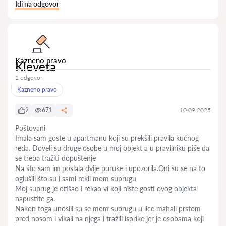
Idi na odgovor
Kazneno pravo
Kleveta
1 odgovor
Kazneno pravo
2
671
10.09.2025
Poštovani
Imala sam goste u apartmanu koji su prekšili pravila kućnog
reda. Doveli su druge osobe u moj objekt a u pravilniku piše da
se treba tražiti dopuštenje
Na što sam im poslala dvije poruke i upozorila.Oni su se na to
oglušili što su i sami rekli mom suprugu
Moj suprug je otišao i rekao vi koji niste gosti ovog objekta
napustite ga.
Nakon toga unosili su se mom suprugu u lice mahali prstom
pred nosom i vikali na njega i tražili isprike jer je osobama koji