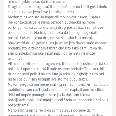
nisu u objektu rekao da isti napuste.
Drugi dan nakon toga tražili su dopuštenje da isti ti gosti dođu
sto im je udovoljeno i sve je prošlo u redu.
Međutim nakon sto su napustili moj objekt nakon 3 sata su
me kontaktirali da je njima ogreban automobil na mom
parkingu i da su za to krivi moji drugi gosti i tražili su njihove
osobne podatke.Na to sam ja rekla da ja mogu pogledati
postoji li oštećenje na drugom vozilu i ako isto postoji
obavijestiti druge goste ali da ja ne smijem davati tuđe osobne
podatke sto je zakonom zabranjeno.Isto tako sam i rekla da
sam pregledala snimke s parkinga i da se ništa ne može
ustanoviti
Ali su oni rekli ako na drugom vozili i ne postoji oštećenje da su
oni krivi i uporno su tražili tuđe osobne podatke.Tada su rekli
da će prijaviti policiji na sto sam ja rekla ok najbolje da to oni
riješe i da ću njima ustupiti sve sto me budu tražili.
Nakon svega su oni mene zvali i ja se nisam javila jer nisam čula
mobitel jer sam radila tada su oni meni napisali poruku citiram
“Nisi mi uopće pomogla,nisi se javila dok sam bio na
policiji,sada moja riječ manje vrijedi.Šteta za tebe,suocit ćeš se s
posljedicama”
Na to sam ja njima rekla da sam dala sve od sebe da im
pomognem koliko mogu,ali da sad ovo već prelazi u ozbiljne