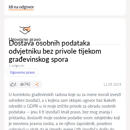
Idi na odgovor
Ugovorno pravo
Dostava osobnih podataka
odvjetniku bez privole tijekom
građevinskog spora
1 odgovor
Ugovorno pravo
1
742
11.05.2025
U kontekstu građevinskih radova koje su za mene morali izvesti
određeni izvođači, a s kojima sam sklopio ugovor bez ikakvih
odredbi o GDPR-u ni moje izričite privole za obradu osobnih
podataka — jesu li ti izvođači imali pravo, bez mog znanja i
pristanka, dostaviti moje osobne podatke svom odvjetniku koji
je neovisna pravna osoba, a ne njihov zaposlenik, posebno
uzimajući u obzir da je između mene i tih izvođača došlo do