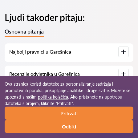
Ljudi također pitaju:
Osnovna pitanja
Najbolji pravnici u Garešnica
Imamo popis najboljih pravnika u Garešnica s potpunim
Recenzije odvjetnika u Garešnica
informacijama. Cijene, recenzije, telefonski brojevi i adrese.
Ova stranica koristi datoteke za personaliziranje sadržaja i
promotivnih poruka, prikupljanje analitike i druge svrhe. Možete se
Na našoj platformi prikupljamo stvarne recenzije o
Koliko košta konzultacija s odvjetnikom u
odvjetnicima. Ne brišemo negativne recenzije niti postoji
upoznati s našim
politika kolačića
. Ako pristanete na upotrebu
Garešnica?
mogućnost njihovog lažnog povećavanja.
datoteka s brojem, kliknite "Prihvati".
Prihvati
Konzultacije s odvjetnicima u Garešnica kreću se od 50 eur
Može li se dobiti besplatna pravna usluga u
pa nadalje (cijene mogu varirati ovisno o složenosti pitanja i
Garešnica?
obliku odgovora).
Odbiti
Za početak, jasno i sažeto formulirajte svoje pitanje i