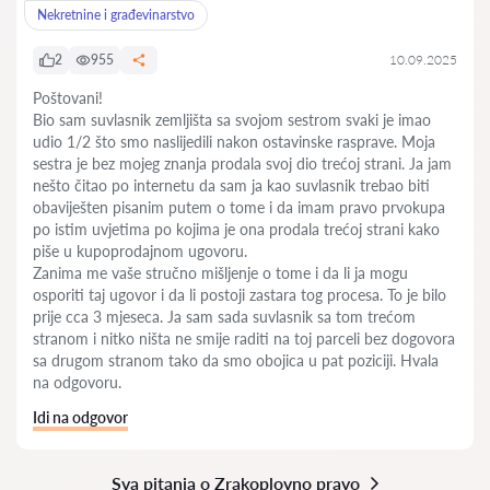
Nekretnine i građevinarstvo
2
955
10.09.2025
Poštovani!
Bio sam suvlasnik zemljišta sa svojom sestrom svaki je imao
udio 1/2 što smo naslijedili nakon ostavinske rasprave. Moja
sestra je bez mojeg znanja prodala svoj dio trećoj strani. Ja jam
nešto čitao po internetu da sam ja kao suvlasnik trebao biti
obaviješten pisanim putem o tome i da imam pravo prvokupa
po istim uvjetima po kojima je ona prodala trećoj strani kako
piše u kupoprodajnom ugovoru.
Zanima me vaše stručno mišljenje o tome i da li ja mogu
osporiti taj ugovor i da li postoji zastara tog procesa. To je bilo
prije cca 3 mjeseca. Ja sam sada suvlasnik sa tom trećom
stranom i nitko ništa ne smije raditi na toj parceli bez dogovora
sa drugom stranom tako da smo obojica u pat poziciji. Hvala
na odgovoru.
Idi na odgovor
Sva pitanja o Zrakoplovno pravo