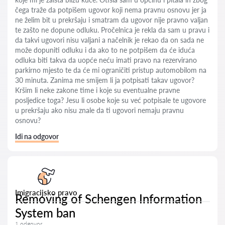
čega traže da potpišem ugovor koji nema pravnu osnovu jer ja
ne želim bit u prekršaju i smatram da ugovor nije pravno valjan
te zašto ne dopune odluku. Pročelnica je rekla da sam u pravu i
da takvi ugovori nisu valjani a načelnik je rekao da on sada ne
može dopuniti odluku i da ako to ne potpišem da će iduća
odluka biti takva da uopće neću imati pravo na rezervirano
parkirno mjesto te da će mi ograničiti pristup automobilom na
30 minuta. Zanima me smijem li ja potpisati takav ugovor?
Kršim li neke zakone time i koje su eventualne pravne
posljedice toga? Jesu li osobe koje su već potpisale te ugovore
u prekršaju ako nisu znale da ti ugovori nemaju pravnu
osnovu?
Idi na odgovor
Imigracijsko pravo
Removing of Schengen Information
System ban
1 odgovor