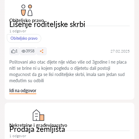
Obiteljsko pravo
Lišenje roditeljske skrbi
1 odgovor
Obiteljsko pravo
1
3958
27.02.2025
Poštovani ako otac dijete nije viđao više od 3godine i ne placa
niti se brine ni u kojem pogledu o dijetetu dali postoji
mogucnost da ga se lisi roditeljske skrbi, imala sam jedan sud
međutim su odbili
Idi na odgovor
Nekretnine i građevinarstvo
Prodaja zemljišta
1 odgovor