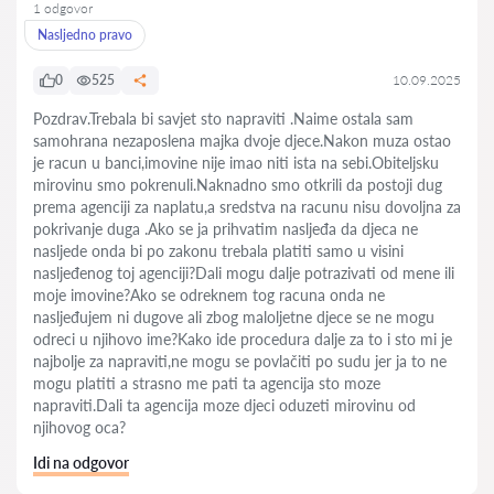
1 odgovor
Nasljedno pravo
0
525
10.09.2025
Pozdrav.Trebala bi savjet sto napraviti .Naime ostala sam
samohrana nezaposlena majka dvoje djece.Nakon muza ostao
je racun u banci,imovine nije imao niti ista na sebi.Obiteljsku
mirovinu smo pokrenuli.Naknadno smo otkrili da postoji dug
prema agenciji za naplatu,a sredstva na racunu nisu dovoljna za
pokrivanje duga .Ako se ja prihvatim nasljeđa da djeca ne
nasljede onda bi po zakonu trebala platiti samo u visini
nasljeđenog toj agenciji?Dali mogu dalje potrazivati od mene ili
moje imovine?Ako se odreknem tog racuna onda ne
nasljeđujem ni dugove ali zbog maloljetne djece se ne mogu
odreci u njihovo ime?Kako ide procedura dalje za to i sto mi je
najbolje za napraviti,ne mogu se povlačiti po sudu jer ja to ne
mogu platiti a strasno me pati ta agencija sto moze
napraviti.Dali ta agencija moze djeci oduzeti mirovinu od
njihovog oca?
Idi na odgovor