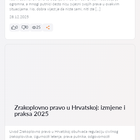
ogromna, a mnogi putnici često nisu svjesni svojih prava u ovakvim
situacijama. No, dobra vijest je da niste sami, niti ste […]
28.12.2025
0
0
25
Zrakoplovno pravo u Hrvatskoj: izmjene i
praksa 2025
Uvod Zrakoplovno pravo u Hrvatskoj obuhvaća regulaciju civilnog
zrakoplovstva, sigurnosti letenja, prava putnika, odgovornosti