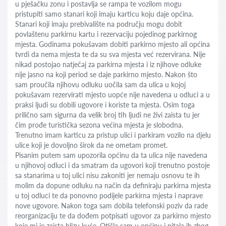
u pješačku zonu i postavlja se rampa te vozilom mogu
pristupiti samo stanari koji imaju karticu koju daje općina.
Stanari koji imaju prebivalište na području mogu dobit
povlaštenu parkirnu kartu i rezervaciju pojedinog parkirnog
mjesta. Godinama pokušavam dobiti parkirno mjesto ali općina
tvrdi da nema mjesta te da su sva mjesta već rezervirana. Nije
nikad postojao natječaj za parkirna mjesta i iz njihove odluke
nije jasno na koji period se daje parkirno mjesto. Nakon što
sam proučila njihovu odluku uočila sam da ulica u kojoj
pokušavam rezervirati mjesto uopće nije navedena u odluci a u
praksi ljudi su dobili ugovore i koriste ta mjesta. Osim toga
prilično sam sigurna da velik broj tih ljudi ne živi zaista tu jer
čim prođe turistička sezona većina mjesta je slobodna.
Trenutno imam karticu za pristup ulici i parkiram vozilo na djelu
ulice koji je dovoljno širok da ne ometam promet.
Pisanim putem sam upozorila općinu da ta ulica nije navedena
u njihovoj odluci i da smatram da ugovori koji trenutno postoje
sa stanarima u toj ulici nisu zakoniti jer nemaju osnovu te ih
molim da dopune odluku na način da definiraju parkirna mjesta
u toj odluci te da ponovno podijele parkirna mjesta i naprave
nove ugovore. Nakon toga sam dobila telefonski poziv da rade
reorganizaciju te da dođem potpisati ugovor za parkirno mjesto
koje mi je zaista blizu kuće. Otišla sam u općinu i pitala ih zbog