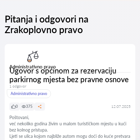
Pitanja i odgovori na
Zrakoplovno pravo
Administrativno pravo
Ugovor s općinom za rezervaciju
parkirnog mjesta bez pravne osnove
1 odgovor
Administrativno pravo
0
375
12.07.2025
Poštovani,
već nekoliko godina živim u malom turističkom mjestu u kući
bez kolnog pristupa.
Ljeti se ulica kojom najbliže autom mogu doći do kuće pretvara