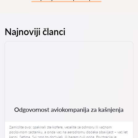
Najnoviji članci
Odgovornost aviokompanija za kašnjenja
Zamislite ovo: spakirali ste kofere, veselite se odmoru ili važnom
poslovnom sastanku, a onda vas na aerodromu dočeka obavijest – vaš let
kasni. Satima. Svi smo to doživjeli, ili barem čuli priče. Frustracija je