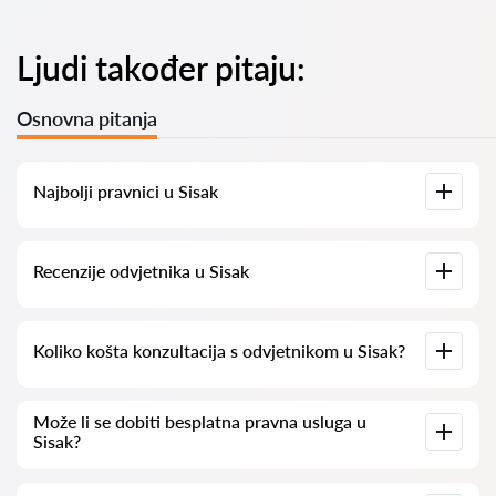
Ljudi također pitaju:
Osnovna pitanja
Najbolji pravnici u Sisak
Imamo popis najboljih pravnika u Sisak s potpunim
Recenzije odvjetnika u Sisak
informacijama. Cijene, recenzije, telefonski brojevi i adrese.
Na našoj platformi prikupljamo stvarne recenzije o
Koliko košta konzultacija s odvjetnikom u Sisak?
odvjetnicima. Ne brišemo negativne recenzije niti postoji
mogućnost njihovog lažnog povećavanja.
Konzultacije s odvjetnicima u Sisak kreću se od 50 eur pa
Može li se dobiti besplatna pravna usluga u
nadalje (cijene mogu varirati ovisno o složenosti pitanja i
Sisak?
obliku odgovora).
Za početak, jasno i sažeto formulirajte svoje pitanje i