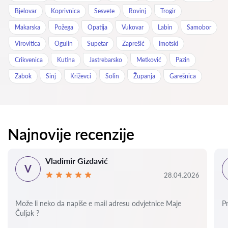
Bjelovar
Koprivnica
Sesvete
Rovinj
Trogir
Makarska
Požega
Opatija
Vukovar
Labin
Samobor
Virovitica
Ogulin
Supetar
Zaprešić
Imotski
Crikvenica
Kutina
Jastrebarsko
Metković
Pazin
Zabok
Sinj
Križevci
Solin
Županja
Garešnica
Najnovije recenzije
Vladimir Gizdavić
V
28.04.2026
Može li neko da napiše e mail adresu odvjetnice Maje
P
Čuljak ?