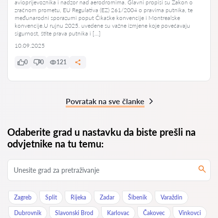
avioprijevoznika i nadzor nad aerodromima. Glavni propisi su Zakon o
zračnom prometu, EU Regulativa (EZ) 261/2004 o pravima putnika, te
međunarodni sporazumi poput Čikaške konvencije i Montrealske
konvencije.U rujnu 2025. uvedene su važne izmjene koje povećavaju
sigurnost, štite prava putnika i […]
10.09.2025
0
0
121
Povratak na sve članke
Odaberite grad u nastavku da biste prešli na
odvjetnike na tu temu:
Zagreb
Split
Rijeka
Zadar
Šibenik
Varaždin
Dubrovnik
Slavonski Brod
Karlovac
Čakovec
Vinkovci