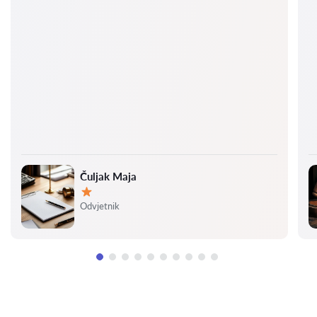
Čuljak Maja
Ocjena:
Odvjetnik