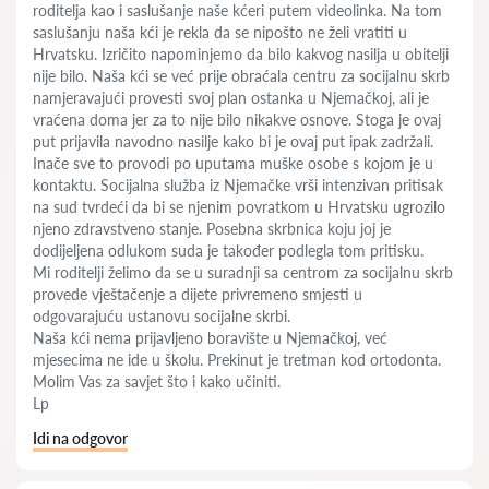
roditelja kao i saslušanje naše kćeri putem videolinka. Na tom
saslušanju naša kći je rekla da se nipošto ne želi vratiti u
Hrvatsku. Izričito napominjemo da bilo kakvog nasilja u obitelji
nije bilo. Naša kći se već prije obraćala centru za socijalnu skrb
namjeravajući provesti svoj plan ostanka u Njemačkoj, ali je
vraćena doma jer za to nije bilo nikakve osnove. Stoga je ovaj
put prijavila navodno nasilje kako bi je ovaj put ipak zadržali.
Inače sve to provodi po uputama muške osobe s kojom je u
kontaktu. Socijalna služba iz Njemačke vrši intenzivan pritisak
na sud tvrdeći da bi se njenim povratkom u Hrvatsku ugrozilo
njeno zdravstveno stanje. Posebna skrbnica koju joj je
dodijeljena odlukom suda je također podlegla tom pritisku.
Mi roditelji želimo da se u suradnji sa centrom za socijalnu skrb
provede vještačenje a dijete privremeno smjesti u
odgovarajuću ustanovu socijalne skrbi.
Naša kći nema prijavljeno boravište u Njemačkoj, već
mjesecima ne ide u školu. Prekinut je tretman kod ortodonta.
Molim Vas za savjet što i kako učiniti.
Lp
Idi na odgovor