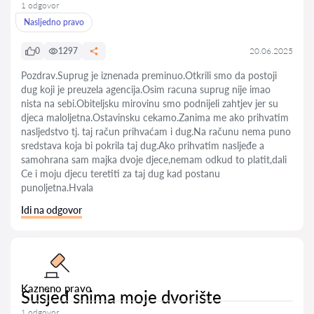
1 odgovor
Nasljedno pravo
0
1297
20.06.2025
Pozdrav.Suprug je iznenada preminuo.Otkrili smo da postoji
dug koji je preuzela agencija.Osim racuna suprug nije imao
nista na sebi.Obiteljsku mirovinu smo podnijeli zahtjev jer su
djeca maloljetna.Ostavinsku cekamo.Zanima me ako prihvatim
nasljedstvo tj. taj račun prihvaćam i dug.Na računu nema puno
sredstava koja bi pokrila taj dug.Ako prihvatim nasljeđe a
samohrana sam majka dvoje djece,nemam odkud to platit,dali
Ce i moju djecu teretiti za taj dug kad postanu
punoljetna.Hvala
Idi na odgovor
Kazneno pravo
Susjed snima moje dvorište
1 odgovor