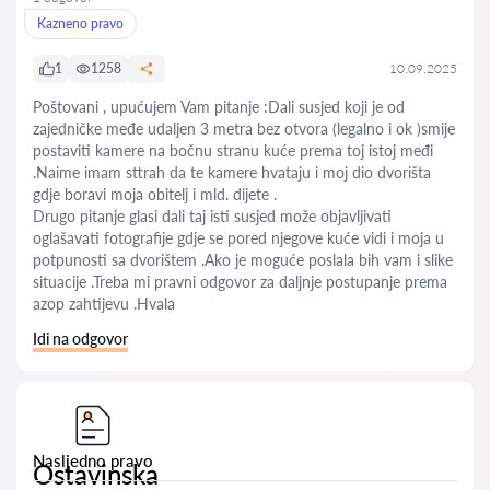
Kazneno pravo
1
1258
10.09.2025
Poštovani , upućujem Vam pitanje :Dali susjed koji je od
zajedničke međe udaljen 3 metra bez otvora (legalno i ok )smije
postaviti kamere na bočnu stranu kuće prema toj istoj međi
.Naime imam sttrah da te kamere hvataju i moj dio dvorišta
gdje boravi moja obitelj i mld. dijete .
Drugo pitanje glasi dali taj isti susjed može objavljivati
oglašavati fotografije gdje se pored njegove kuće vidi i moja u
potpunosti sa dvorištem .Ako je moguće poslala bih vam i slike
situacije .Treba mi pravni odgovor za daljnje postupanje prema
azop zahtijevu .Hvala
Idi na odgovor
Nasljedno pravo
Ostavinska