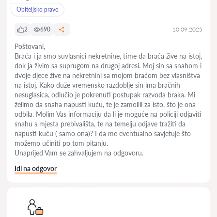
Obiteljsko pravo
2
690
10.09.2025
Poštovani,
Braća i ja smo suvlasnici nekretnine, time da braća žive na istoj,
dok ja živim sa suprugom na drugoj adresi. Moj sin sa snahom i
dvoje djece žive na nekretnini sa mojom braćom bez vlasništva
na istoj. Kako duže vremensko razdoblje sin ima bračnih
nesuglasica, odlučio je pokrenuti postupak razvoda braka. Mi
želimo da snaha napusti kuću, te je zamolili za isto, što je ona
odbila. Molim Vas informaciju da li je moguće na policiji odjaviti
snahu s mjesta prebivališta, te na temelju odjave tražiti da
napusti kuću ( samo ona)? I da me eventualno savjetuje što
možemo učiniti po tom pitanju.
Unaprijed Vam se zahvaljujem na odgovoru.
Idi na odgovor