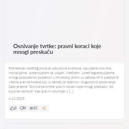
Osnivanje tvrtke: pravni koraci koje
mnogi preskaču
Pokretanje vlastitog posla je uzbudljiva avantura, ispunjena snovima,
inovacijama i potencijalom za uspjeh. Međutim, usred tog entuzijazma,
mnogi poduzetnici početnici u Hrvatskoj skloni su zaboraviti ili preskočiti
vitalne pravne korake koji su temelj za stabilno i dugoročno poslovanje.
Zato je tema “Osnivanje tvrtke: pravni koraci koje mnogi preskaču” od
ključne važnosti. Kao pravni stručnjak s […]
4.12.2025
0
0
25