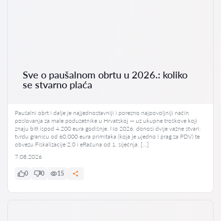
Sve o paušalnom obrtu u 2026.: koliko
se stvarno plaća
Paušalni obrt i dalje je najjednostavniji i porezno najpovoljniji način
poslovanja za male poduzetnike u Hrvatskoj — uz ukupne troškove koji
znaju biti ispod 4.200 eura godišnje. No 2026. donosi dvije važne stvari:
tvrdu granicu od 60.000 eura primitaka (koja je ujedno i prag za PDV) te
obvezu Fiskalizacije 2.0 i eRačuna od 1. siječnja. […]
7.08.2026
0
0
15