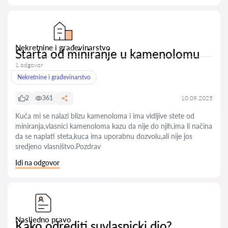
Nekretnine i građevinarstvo
Starta od miniranje u kamenolomu
1 odgovor
Nekretnine i građevinarstvo
2
361
10.09.2025
Kuća mi se nalazi blizu kamenoloma i ima vidljive stete od
miniranja,vlasnici kamenoloma kazu da nije do njih,ima li načina
da se naplati steta,kuca ima uporabnu dozvolu,ali nije jos
sredjeno vlasništvo.Pozdrav
Idi na odgovor
Nasljedno pravo
Kako odrediti suvlasnicki dio?