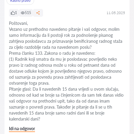
Radno pravo
1
515
11.05.2025
Poštovani,
Vezano uz prethodno navedeno pitanje i vaš odgovor, molim
samo informaciju da li postoji rok za podnošenje pisanog
zahtjeva poslodavcu za priznavanje benificiranog radnog staža
za cijelo razdoblje rada na navedenom poslu?
Prema članku 133. Zakona o radu je navedeno:
(1) Radnik koji smatra da mu je poslodavac povrijedio neko
pravo iz radnog odnosa može u roku od petnaest dana od
dostave odluke kojom je povrijeđeno njegovo pravo, odnosno
od saznanja za povredu prava zahtijevati od poslodavca
ostvarenje toga prava.
Pitanje glasi: Da li navedenih 15 dana vrijedi u ovom slučaju,
odnosno od kad se broje sa činjenicom da sam tek danas vidio
vaš odgovor na prethodni upit, tako da od danas imam
saznanje o povredi prava. Također je pitanje da li se u tih
navedenih 15 dana broje samo radni dani ili se broje
kalendarski dani?
Idi na odgovor