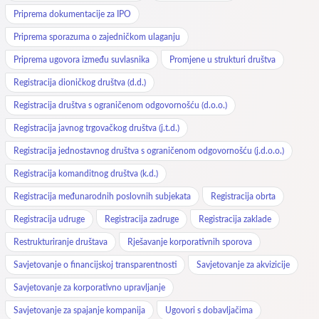
Priprema dokumentacije za IPO
Priprema sporazuma o zajedničkom ulaganju
Priprema ugovora između suvlasnika
Promjene u strukturi društva
Registracija dioničkog društva (d.d.)
Registracija društva s ograničenom odgovornošću (d.o.o.)
Registracija javnog trgovačkog društva (j.t.d.)
Registracija jednostavnog društva s ograničenom odgovornošću (j.d.o.o.)
Registracija komanditnog društva (k.d.)
Registracija međunarodnih poslovnih subjekata
Registracija obrta
Registracija udruge
Registracija zadruge
Registracija zaklade
Restrukturiranje društava
Rješavanje korporativnih sporova
Savjetovanje o financijskoj transparentnosti
Savjetovanje za akvizicije
Savjetovanje za korporativno upravljanje
Savjetovanje za spajanje kompanija
Ugovori s dobavljačima