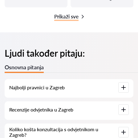
Prikaži sve
Ljudi također pitaju:
Osnovna pitanja
Najbolji pravnici u Zagreb
Imamo popis najboljih pravnika u Zagreb s potpunim
Recenzije odvjetnika u Zagreb
informacijama. Cijene, recenzije, telefonski brojevi i adrese.
Na našoj platformi prikupljamo stvarne recenzije o
Koliko košta konzultacija s odvjetnikom u
odvjetnicima. Ne brišemo negativne recenzije niti postoji
Zagreb?
mogućnost njihovog lažnog povećavanja.