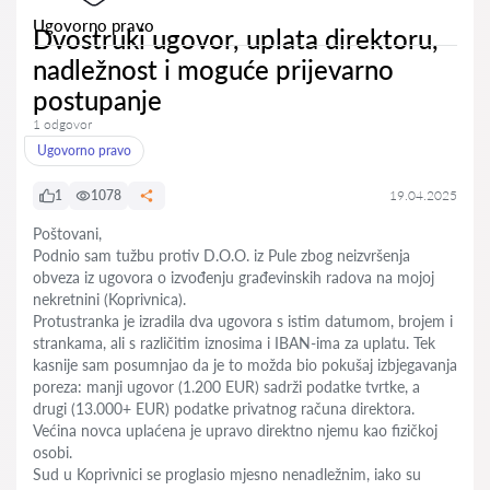
Ugovorno pravo
Dvostruki ugovor, uplata direktoru,
nadležnost i moguće prijevarno
postupanje
1 odgovor
Ugovorno pravo
1
1078
19.04.2025
Poštovani,
Podnio sam tužbu protiv D.O.O. iz Pule zbog neizvršenja
obveza iz ugovora o izvođenju građevinskih radova na mojoj
nekretnini (Koprivnica).
Protustranka je izradila dva ugovora s istim datumom, brojem i
strankama, ali s različitim iznosima i IBAN-ima za uplatu. Tek
kasnije sam posumnjao da je to možda bio pokušaj izbjegavanja
poreza: manji ugovor (1.200 EUR) sadrži podatke tvrtke, a
drugi (13.000+ EUR) podatke privatnog računa direktora.
Većina novca uplaćena je upravo direktno njemu kao fizičkoj
osobi.
Sud u Koprivnici se proglasio mjesno nenadležnim, iako su