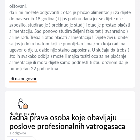
oštovani,
da li mi možete odgovoriti ; otac je plaćao alimentaciju za dijete
do navršenih 18 godina ( tj.još godinu dana jer se dijete nije
zaposlilo, studirao je ) prekinuo je studij i otac je prestao plaćati
alimentaciju. Sad ponovo studira željeni fakultet ( izvanredno )
ali ne radi. Treba li otac plaćati alimentaciju? Dijete živi u obitelji
sa još jednim bratom koji je punoljetan i majkom koja radi na
ugovor o djelu, dakle nije stalno zaposlena. U slučaju da treba (
što in svakako odbija ) može li majka tužiti oca za ne plaćanje
alimentacije ili mora dijete samo podnesti tužbu obzirom da je
punoljetan 22 godine ima.
Idi na odgovor
Radno pravo
radna prava osoba koje obavljaju
poslove profesionalnih vatrogasaca
1 odgovor