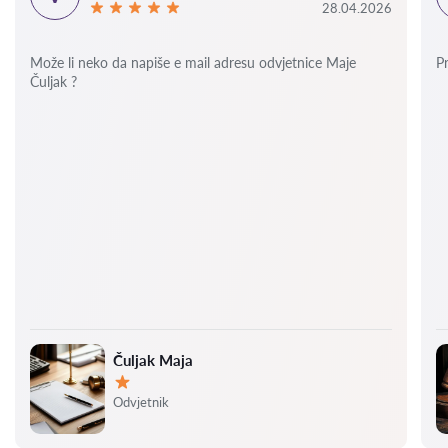
28.04.2026
Može li neko da napiše e mail adresu odvjetnice Maje
P
Čuljak ?
Čuljak Maja
Ocjena:
Odvjetnik