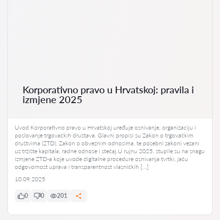
Korporativno pravo u Hrvatskoj: pravila i
izmjene 2025
Uvod Korporativno pravo u Hrvatskoj uređuje osnivanje, organizaciju i
poslovanje trgovačkih društava. Glavni propisi su Zakon o trgovačkim
društvima (ZTD), Zakon o obveznim odnosima, te posebni zakoni vezani
uz tržište kapitala, radne odnose i stečaj.U rujnu 2025. stupile su na snagu
izmjene ZTD-a koje uvode digitalne procedure osnivanja tvrtki, jaču
odgovornost uprava i transparentnost vlasničkih […]
10.09.2025
0
0
201