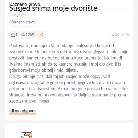
Kazneno pravo
Susjed snima moje dvorište
1 odgovor
Kazneno pravo
1
1259
10.09.2025
Poštovani , upućujem Vam pitanje :Dali susjed koji je od
zajedničke međe udaljen 3 metra bez otvora (legalno i ok )smije
postaviti kamere na bočnu stranu kuće prema toj istoj međi
.Naime imam sttrah da te kamere hvataju i moj dio dvorišta
gdje boravi moja obitelj i mld. dijete .
Drugo pitanje glasi dali taj isti susjed može objavljivati
oglašavati fotografije gdje se pored njegove kuće vidi i moja u
potpunosti sa dvorištem .Ako je moguće poslala bih vam i slike
situacije .Treba mi pravni odgovor za daljnje postupanje prema
azop zahtijevu .Hvala
Idi na odgovor