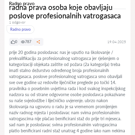
Radno pravo
radna prava osoba koje obavljaju
poslove profesionalnih vatrogasaca
1 odgovor
Radno pravo
0
787
19.04.2025
prije 20 godina poslodavac nas je uputio na školovanje /
prekvalifikaciju za profesionalnog vatrogasca jer rješenjem o
kategorizaciji objekata zaštite od požara (2a kategorija) treba
imati stalno dežurstvo određenog broja profesionalnih
vatrogasaca. poslove profesionalnog vatrogasca smo obavljali
sve ove godine uz redovite liječničke preglede po točki 14.
pravilnika o posebnim uvjetima rada i kod svakog inspekcijskog
nadzora su od strane odgovorne osobe poslodavca pokazivane
su naše svjedodžbe i liječničko uvjerenje. ubrzo nakon
školovanja na ugovoru o radu je sa vremenom promijenjen
naziv radnog mjesta i poslodavac nam svima profesionalnim
vatrogascima nije plačao benificirani staž do prije tri mjeseca.
sad nam je poslodavac svima profesionalnim vatrogascima
platio benificirani radni staž unatrag 4 godine iako nam nekima