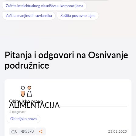
Zaštita intelektualnog vlasništva u korporacijama
Zaštita manjinskih suvlasnika
Zaštita poslovne tajne
Pitanja i odgovori na Osnivanje
podružnice
Obiteljsko pravo
ALIMENTACIJA
1 odgovor
Obiteljsko pravo
0
5370
23.01.2025