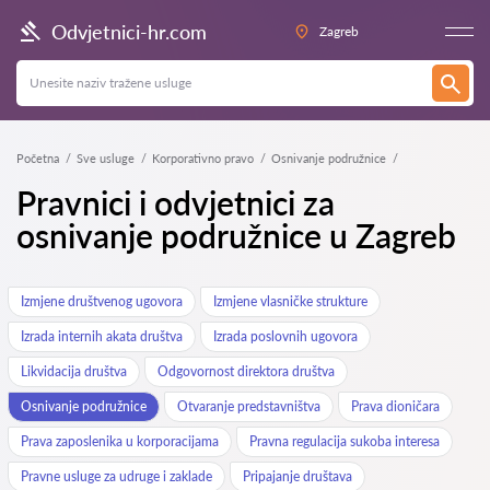
Odvjetnici-hr.com
Zagreb
Početna
Sve usluge
Korporativno pravo
Osnivanje podružnice
Pravnici i odvjetnici za
osnivanje podružnice u Zagreb
Izmjene društvenog ugovora
Izmjene vlasničke strukture
Izrada internih akata društva
Izrada poslovnih ugovora
Likvidacija društva
Odgovornost direktora društva
Osnivanje podružnice
Otvaranje predstavništva
Prava dioničara
Prava zaposlenika u korporacijama
Pravna regulacija sukoba interesa
Pravne usluge za udruge i zaklade
Pripajanje društava