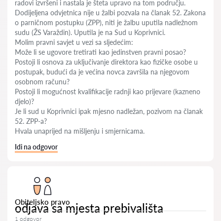
radovi izvršeni i nastala je šteta upravo na tom području.
Dodijeljena odvjetnica nije u žalbi pozvala na članak 52. Zakona
o parničnom postupku (ZPP), niti je žalbu uputila nadležnom
sudu (ŽS Varaždin). Uputila je na Sud u Koprivnici.
Molim pravni savjet u vezi sa sljedećim:
Može li se ugovore tretirati kao jedinstven pravni posao?
Postoji li osnova za uključivanje direktora kao fizičke osobe u
postupak, budući da je većina novca završila na njegovom
osobnom računu?
Postoji li mogućnost kvalifikacije radnji kao prijevare (kazneno
djelo)?
Je li sud u Koprivnici ipak mjesno nadležan, pozivom na članak
52. ZPP-a?
Hvala unaprijed na mišljenju i smjernicama.
Idi na odgovor
Obiteljsko pravo
odjava sa mjesta prebivališta
1 odgovor