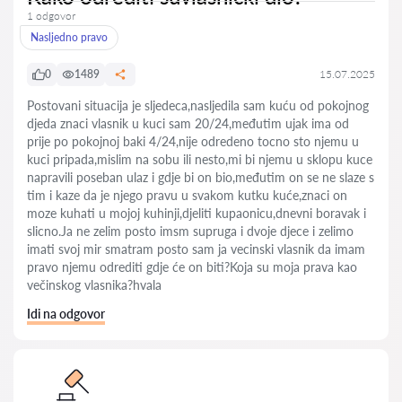
1 odgovor
Nasljedno pravo
0
1489
15.07.2025
Postovani situacija je sljedeca,nasljedila sam kuću od pokojnog
djeda znaci vlasnik u kuci sam 20/24,međutim ujak ima od
prije po pokojnoj baki 4/24,nije odredeno tocno sto njemu u
kuci pripada,mislim na sobu ili nesto,mi bi njemu u sklopu kuce
napravili poseban ulaz i gdje bi on bio,međutim on se ne slaze s
tim i kaze da je njego pravu u svakom kutku kuće,znaci on
moze kuhati u mojoj kuhinji,djeliti kupaonicu,dnevni boravak i
slicno.Ja ne zelim posto imsm supruga i dvoje djece i zelimo
imati svoj mir smatram posto sam ja vecinski vlasnik da imam
pravo njemu odrediti gdje će on biti?Koja su moja prava kao
večinskog vlasnika?hvala
Idi na odgovor