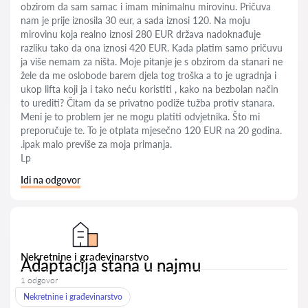
obzirom da sam samac i imam minimalnu mirovinu. Pričuva
nam je prije iznosila 30 eur, a sada iznosi 120. Na moju
mirovinu koja realno iznosi 280 EUR država nadoknađuje
razliku tako da ona iznosi 420 EUR. Kada platim samo pričuvu
ja više nemam za ništa. Moje pitanje je s obzirom da stanari ne
žele da me oslobode barem djela tog troška a to je ugradnja i
ukop lifta koji ja i tako neću koristiti , kako na bezbolan način
to urediti? Čitam da se privatno podiže tužba protiv stanara.
Meni je to problem jer ne mogu platiti odvjetnika. Što mi
preporučuje te. To je otplata mjesečno 120 EUR na 20 godina.
.ipak malo previše za moja primanja.
Lp
Idi na odgovor
Nekretnine i građevinarstvo
Adaptacija stana u najmu
1 odgovor
Nekretnine i građevinarstvo