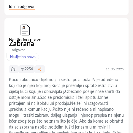
Idi na odgovor
Nasljedno pravo
Zabrana
1 odgovor
Nasljedno pravo
1
2254
11.05.2025
Kuću i okućnicu dijelimo ja i sestra pola ,pola .Nije određeno
koji dio je njen koji moj.Kuća je prizemlje i sprat.Sestra živi u
cijeloj kući koju je i obnavljala j.Obečano poslije naše smrti da
ostaje mom sinu.Sad se predomislila i želi isplatu.Janne
pristajem ni na isplatu ,ni prodaju.Ne želi ni razgovarati
,prekinula komunikaciju.Pošto nije ni rečeno a ni napisano
mogu li tražiti zabranu daljeg ulaganja i njenog prepisa na njenu
kćer zbog toga što ne znam što je čije .Ako da kome se obratiti
da se zabrana napiše ,ne želim tužiti jer sam u mirovini i
financije su ograničene.Ja posjedujem svoju kuću u kojoj živim