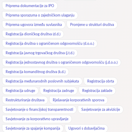
Priprema dokumentacije za IPO
Priprema sporazuma o zajedničkom ulaganju
Priprema ugovora između suvlasnika
Promjene u strukturi društva
Registracija dioničkog društva (d.d.)
Registracija društva s ograničenom odgovornošću (d.o.o.)
Registracija javnog trgovačkog društva (j.t.d.)
Registracija jednostavnog društva s ograničenom odgovornošću (j.d.o.o.)
Registracija komanditnog društva (k.d.)
Registracija međunarodnih poslovnih subjekata
Registracija obrta
Registracija udruge
Registracija zadruge
Registracija zaklade
Restrukturiranje društava
Rješavanje korporativnih sporova
Savjetovanje o financijskoj transparentnosti
Savjetovanje za akvizicije
Savjetovanje za korporativno upravljanje
Savjetovanje za spajanje kompanija
Ugovori s dobavljačima