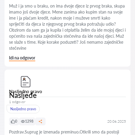
Muž i ja smo u braku, on ima dvoje djece iz prvog braka, skupa
imamo još dvoje djece. Mene zanima ako kupim stan na svoje
ime i ja plaćam kredit, nakon moje i muževe smrti kako
spriječiti da djeca iz njegovog prvog braka potražuju udio?
Obzirom da sam ga ja kupila i otplatila želim da ide mojoj djeci i
općenito sva naša zajednička stečevina da ide našoj djeci. Muž
se slaže s time. Koje korake poduzeti? Još nemamo zajedničke
stečevine
Idi na odgovor
Nasljedno pravo
Nasljeđe
1 odgovor
Nasljedno pravo
0
1298
20.06.2025
Pozdrav.Suprug je iznenada preminuo.Otkrili smo da postoji