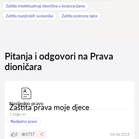
Zaštita intelektualnog vlasništva u korporacijama
Zaštita manjinskih suvlasnika
Zaštita poslovne tajne
Pitanja i odgovori na Prava
dioničara
Nasljedno pravo
Zaštita prava moje djece
1 odgovor
Nasljedno pravo
1
1717
03.06.2025