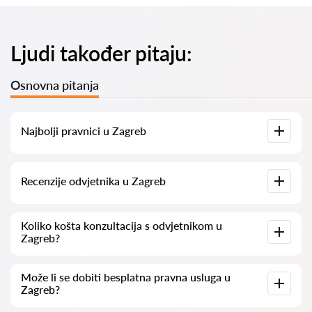
Ljudi također pitaju:
Osnovna pitanja
Najbolji pravnici u Zagreb
Imamo popis najboljih pravnika u Zagreb s potpunim
Recenzije odvjetnika u Zagreb
informacijama. Cijene, recenzije, telefonski brojevi i adrese.
Na našoj platformi prikupljamo stvarne recenzije o
Koliko košta konzultacija s odvjetnikom u
odvjetnicima. Ne brišemo negativne recenzije niti postoji
Zagreb?
mogućnost njihovog lažnog povećavanja.
Konzultacije s odvjetnicima u Zagreb kreću se od 50 eur pa
Može li se dobiti besplatna pravna usluga u
nadalje (cijene mogu varirati ovisno o složenosti pitanja i
Zagreb?
obliku odgovora).