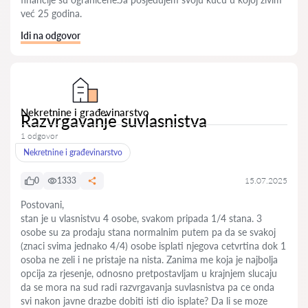
već 25 godina.
Idi na odgovor
Nekretnine i građevinarstvo
Razvrgavanje suvlasnistva
1 odgovor
Nekretnine i građevinarstvo
0
1333
15.07.2025
Postovani,
stan je u vlasnistvu 4 osobe, svakom pripada 1/4 stana. 3
osobe su za prodaju stana normalnim putem pa da se svakoj
(znaci svima jednako 4/4) osobe isplati njegova cetvrtina dok 1
osoba ne zeli i ne pristaje na nista. Zanima me koja je najbolja
opcija za rjesenje, odnosno pretpostavljam u krajnjem slucaju
da se mora na sud radi razvrgavanja suvlasnistva pa ce onda
svi nakon javne drazbe dobiti isti dio isplate? Da li se moze