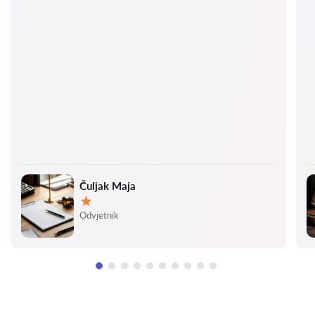
Čuljak Maja
Ocjena:
Odvjetnik