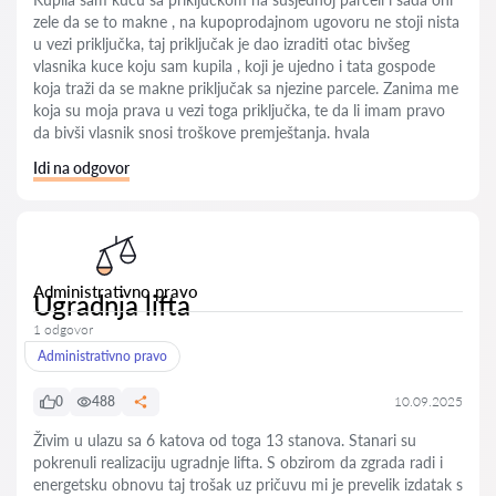
zele da se to makne , na kupoprodajnom ugovoru ne stoji nista
u vezi priključka, taj priključak je dao izraditi otac bivšeg
vlasnika kuce koju sam kupila , koji je ujedno i tata gospode
koja traži da se makne priključak sa njezine parcele. Zanima me
koja su moja prava u vezi toga priključka, te da li imam pravo
da bivši vlasnik snosi troškove premještanja. hvala
Idi na odgovor
Administrativno pravo
Ugradnja lifta
1 odgovor
Administrativno pravo
0
488
10.09.2025
Živim u ulazu sa 6 katova od toga 13 stanova. Stanari su
pokrenuli realizaciju ugradnje lifta. S obzirom da zgrada radi i
energetsku obnovu taj trošak uz pričuvu mi je prevelik izdatak s