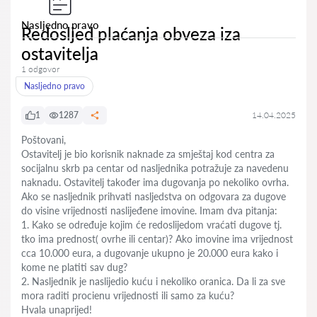
Nasljedno pravo
Redosljed plaćanja obveza iza
ostavitelja
1 odgovor
Nasljedno pravo
1
1287
14.04.2025
Poštovani,
Ostavitelj je bio korisnik naknade za smještaj kod centra za
socijalnu skrb pa centar od nasljednika potražuje za navedenu
naknadu. Ostavitelj također ima dugovanja po nekoliko ovrha.
Ako se nasljednik prihvati nasljedstva on odgovara za dugove
do visine vrijednosti naslijeđene imovine. Imam dva pitanja:
1. Kako se određuje kojim će redoslijedom vraćati dugove tj.
tko ima prednost( ovrhe ili centar)? Ako imovine ima vrijednost
cca 10.000 eura, a dugovanje ukupno je 20.000 eura kako i
kome ne platiti sav dug?
2. Nasljednik je naslijedio kuću i nekoliko oranica. Da li za sve
mora raditi procienu vrijednosti ili samo za kuću?
Hvala unaprijed!