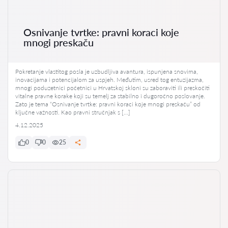
Osnivanje tvrtke: pravni koraci koje
mnogi preskaču
Pokretanje vlastitog posla je uzbudljiva avantura, ispunjena snovima,
inovacijama i potencijalom za uspjeh. Međutim, usred tog entuzijazma,
mnogi poduzetnici početnici u Hrvatskoj skloni su zaboraviti ili preskočiti
vitalne pravne korake koji su temelj za stabilno i dugoročno poslovanje.
Zato je tema “Osnivanje tvrtke: pravni koraci koje mnogi preskaču” od
ključne važnosti. Kao pravni stručnjak s […]
4.12.2025
0
0
25