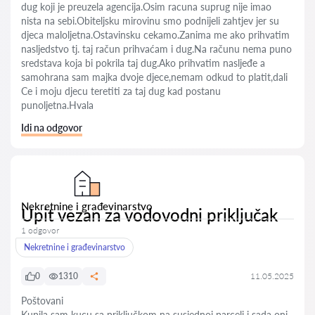
dug koji je preuzela agencija.Osim racuna suprug nije imao
nista na sebi.Obiteljsku mirovinu smo podnijeli zahtjev jer su
djeca maloljetna.Ostavinsku cekamo.Zanima me ako prihvatim
nasljedstvo tj. taj račun prihvaćam i dug.Na računu nema puno
sredstava koja bi pokrila taj dug.Ako prihvatim nasljeđe a
samohrana sam majka dvoje djece,nemam odkud to platit,dali
Ce i moju djecu teretiti za taj dug kad postanu
punoljetna.Hvala
Idi na odgovor
Nekretnine i građevinarstvo
Upit vezan za vodovodni priključak
1 odgovor
Nekretnine i građevinarstvo
0
1310
11.05.2025
Poštovani
Kupila sam kucu sa priključkom na susjednoj parceli i sada oni