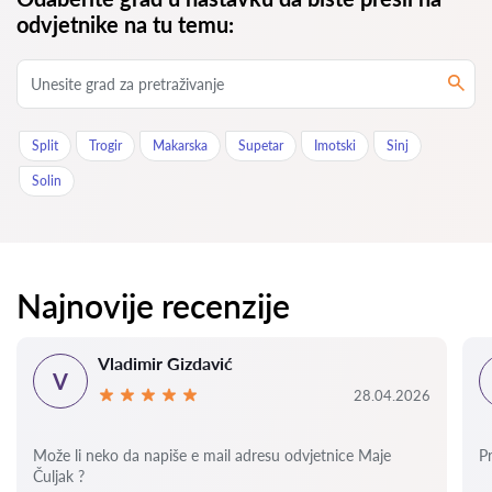
odvjetnike na tu temu:
Split
Trogir
Makarska
Supetar
Imotski
Sinj
Solin
Najnovije recenzije
Vladimir Gizdavić
V
28.04.2026
Može li neko da napiše e mail adresu odvjetnice Maje
P
Čuljak ?