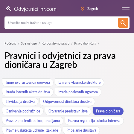
Odvjetnici-hr.com
Zagreb
Početna
Sve usluge
Korporativno pravo
Prava dioničara
Pravnici i odvjetnici za prava
dioničara u Zagreb
Izmjene društvenog ugovora
Izmjene vlasničke strukture
Izrada internih akata društva
Izrada poslovnih ugovora
Likvidacija društva
Odgovornost direktora društva
Osnivanje podružnice
Otvaranje predstavništva
Prava dioničara
Prava zaposlenika u korporacijama
Pravna regulacija sukoba interesa
Pravne usluge za udruge i zaklade
Pripajanje društava