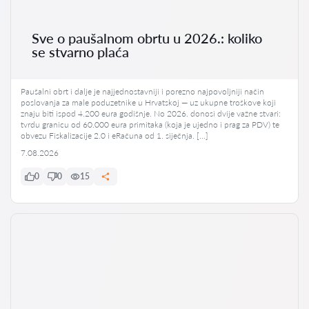
Sve o paušalnom obrtu u 2026.: koliko
se stvarno plaća
Paušalni obrt i dalje je najjednostavniji i porezno najpovoljniji način
poslovanja za male poduzetnike u Hrvatskoj — uz ukupne troškove koji
znaju biti ispod 4.200 eura godišnje. No 2026. donosi dvije važne stvari:
tvrdu granicu od 60.000 eura primitaka (koja je ujedno i prag za PDV) te
obvezu Fiskalizacije 2.0 i eRačuna od 1. siječnja. […]
7.08.2026
0
0
15