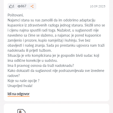
1
867
10.09.2025
Poštovani,
Najamci stana su nas zamolili da im odobrimo adaptaciju
kupaonice iz zdravstvenih razloga jednog stanara. Složili smo se
i cijenu najma spustili radi toga. Nažalost, u suglasnosti nije
navedeno sa čime se slažemo, a najamac je pored kupaonice
zamijenio i prozore, kupio namještaj i kuhinju. Sve bez
obavijesti i našeg znanja. Sada po prestanku ugovora nam traži
nadoknadu ili prijeti tužbom.
Situacija je vrlo komplicirana jer je gospodin bivši sudac koji
ima odlične konekcije u sudstvu.
Ima li pravnog osnova da traži nadoknadu?
Kako dokazati da suglasnost nije podrazumijevala sve izvedene
radove?
Koje su naše opcije ?
Unaprijed hvala!
Idi na odgovor