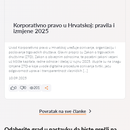
Korporativno pravo u Hrvatskoj: pravila i
izmjene 2025
Uvod Korporativno pravo u Hrvatskoj uređuje osnivanje, organizaciju i
poslovanje trgovačkih društava. Glavni propisi su Zakon o trgovačkim
društvima (ZTD), Zakon o obveznim odnosima, te posebni zakoni vezani
uz tržište kapitala, radne odnose i stečaj.U rujnu 2025. stupile su na snagu
izmjene ZTD-a koje uvode digitalne procedure osnivanja tvrtki, jaču
odgovornost uprava i transparentnost vlasničkih […]
10.09.2025
0
0
201
Povratak na sve članke
Odaberite grad u nastavku da biste prešli na