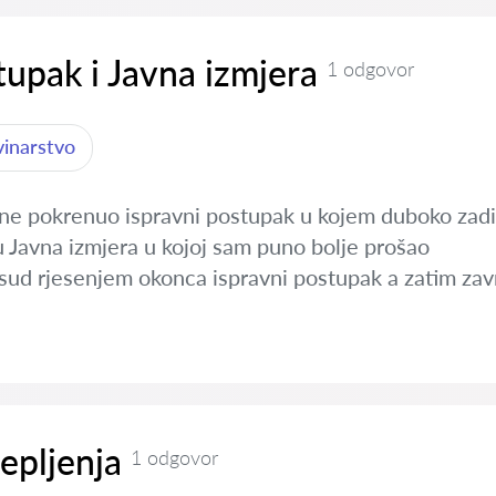
tupak i Javna izmjera
1 odgovor
vinarstvo
ne pokrenuo ispravni postupak u kojem duboko zadi
u Javna izmjera u kojoj sam puno bolje prošao
 sud rjesenjem okonca ispravni postupak a zatim zav
jepljenja
1 odgovor