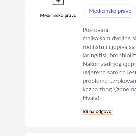
Medicinsko pravo
Medicinsko pravo
Poštovani,
majka sam dvojice si
rodilištu i cjepiva 
laringitisi, bronhiol
Nakon zadnjeg cjepiv
uvjerena sam da jesu
probleme uzrokovane 
kazna zbog \’zanema
Hvala!
Idi na odgovor