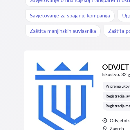
Savjetovanje o financijskoj transparentnosti
Savjetovanje za spajanje kompanija
Ugo
Zaštita manjinskih suvlasnika
Zaštita p
ODVJETN
Iskustvo:
32 
Priprema ugov
Registracija ja
Registracija m
Odvjetnik
Zagreb