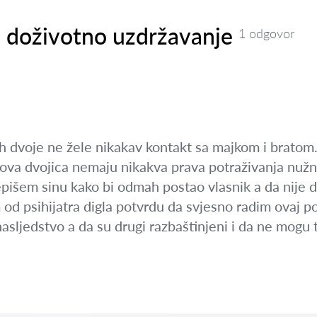
i doživotno uzdržavanje
1 odgovor
ih dvoje ne žele nikakav kontakt sa majkom i bratom.
ova dvojica nemaju nikakva prava potraživanja nužnog
epišem sinu kako bi odmah postao vlasnik a da nije 
 psihijatra digla potvrdu da svjesno radim ovaj pod
nasljedstvo a da su drugi razbaštinjeni i da ne mogu t