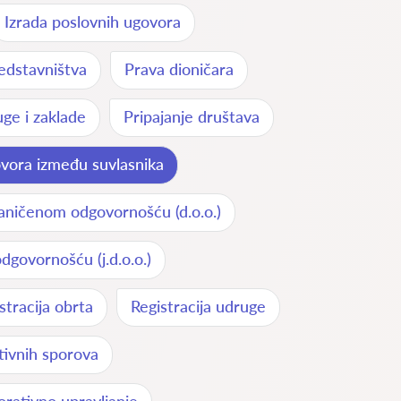
Izrada poslovnih ugovora
edstavništva
Prava dioničara
ge i zaklade
Pripajanje društava
vora između suvlasnika
raničenom odgovornošću (d.o.o.)
dgovornošću (j.d.o.o.)
stracija obrta
Registracija udruge
tivnih sporova