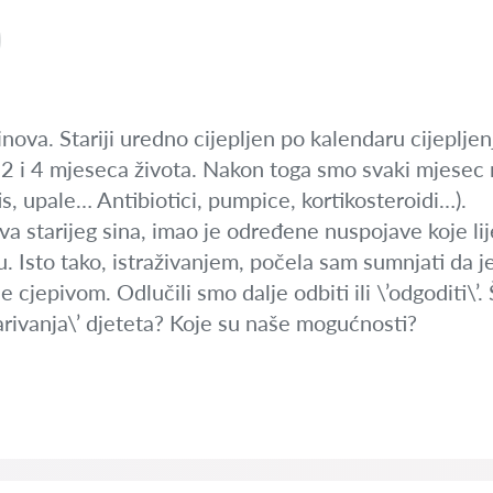
nova. Stariji uredno cijepljen po kalendaru cijeplje
sa 2 i 4 mjeseca života. Nakon toga smo svaki mjesec n
itis, upale… Antibiotici, pumpice, kortikosteroidi…).
a starijeg sina, imao je određene nuspojave koje lij
. Isto tako, istraživanjem, počela sam sumnjati da j
cjepivom. Odlučili smo dalje odbiti ili \’odgoditi\’.
rivanja\’ djeteta? Koje su naše mogućnosti?