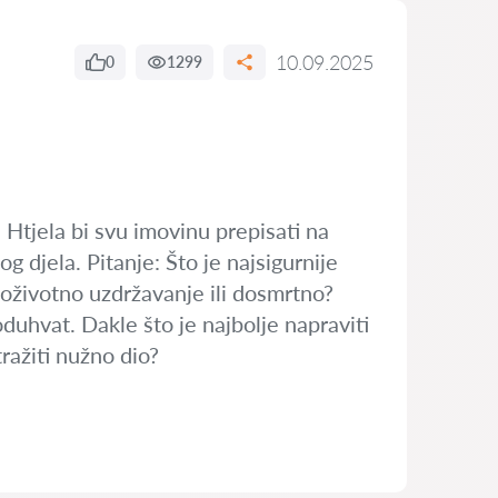
10.09.2025
0
1299
 Htjela bi svu imovinu prepisati na
 djela. Pitanje: Što je najsigurnije
doživotno uzdržavanje ili dosmrtno?
uhvat. Dakle što je najbolje napraviti
ražiti nužno dio?