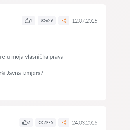
12.07.2025
1
629
re u moja vlasnička prava
rši Javna izmjera?
24.03.2025
2
2976