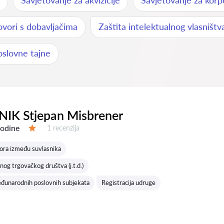
Savjetovanje za akvizicije
Savjetovanje za korp
vori s dobavljačima
Zaštita intelektualnog vlasništ
oslovne tajne
IK Stjepan Misbrener
godine
Recenzija:
1 recenzija
Ocjena:
ora između suvlasnika
vnog trgovačkog društva (j.t.d.)
eđunarodnih poslovnih subjekata
Registracija udruge