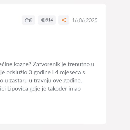
16.06.2025
0
914
rećine kazne? Zatvorenik je trenutno u
je odslužio 3 godine i 4 mjeseca s
ao u zastaru u travnju ove godine.
ici Lipovica gdje je također imao