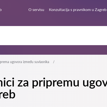
b
O servisu
Konzultacija s pravnikom u Zagreb
iprema ugovora između suvlasnika
tnici za pripremu ug
reb