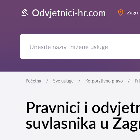
Odvjetnici-hr.com
Zagre
Početna
Sve usluge
Korporativno pravo
Pr
Pravnici i odvje
suvlasnika u Zag