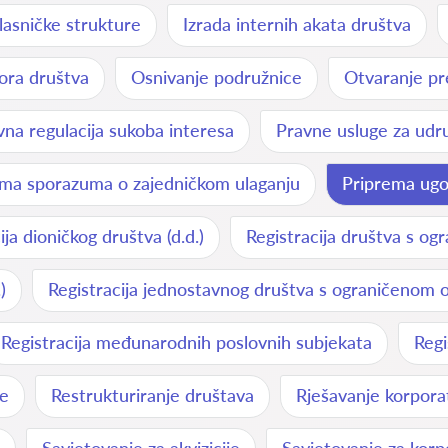
lasničke strukture
Izrada internih akata društva
ora društva
Osnivanje podružnice
Otvaranje pr
vna regulacija sukoba interesa
Pravne usluge za udru
ema sporazuma o zajedničkom ulaganju
Priprema ugo
ija dioničkog društva (d.d.)
Registracija društva s og
)
Registracija jednostavnog društva s ograničenom o
Registracija međunarodnih poslovnih subjekata
Regi
de
Restrukturiranje društava
Rješavanje korpora