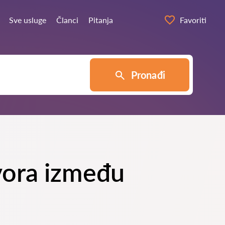
Sve usluge
Članci
Pitanja
Favoriti
Pronađi
ovora između