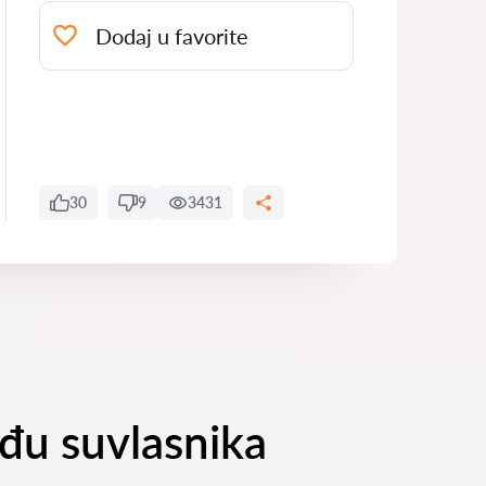
Dodaj u favorite
30
9
3431
đu suvlasnika