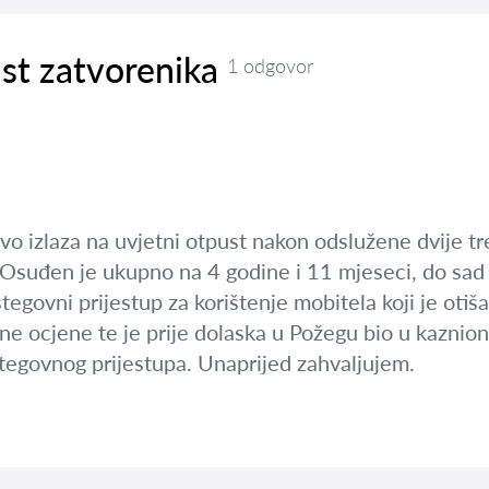
st zatvorenika
1 odgovor
avo izlaza na uvjetni otpust nakon odslužene dvije t
 Osuđen je ukupno na 4 godine i 11 mjeseci, do sad 
tegovni prijestup za korištenje mobitela koji je otiš
ne ocjene te je prije dolaska u Požegu bio u kaznion
stegovnog prijestupa. Unaprijed zahvaljujem.