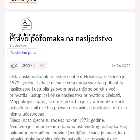
Nasljedno pravo
Pravo potomaka na nasljedstvo
1 odgovor
Nasljedno pravo
1
1173
16.06.2025
Ostavinski postupak iza jedne osobe u Hrvatskoj zaključen je
1972. godine. Tada je njena kćerka (moja svekrva) prihvatila
nasljedstvo i ustupila ga svom bratu (nije se odrekla već
prihvatila i ustupila) koji se nasljedstva prihvatio u cijelosti.
Moj pokojni suprug, sin te kćerke, bio je živ u trenutku smrti
ostaviteljice, ali nije bio pozvan u ostavinski postupak, niti je u
njemu učestvovao.
Djeca (naša djeca) su rođena nakon 1972. godine.
Nedavno je sud pokrenuo dopunu ostavinskog postupka zbog
naknadno pronađene imovine (zemljišta), i sada je mene, kao
udovicu pokojnog sina kćerke ostaviteljice, pozvao da se