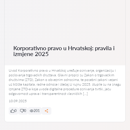
Korporativno pravo u Hrvatskoj: pravila i
izmjene 2025
Uvod Korporativno pravo u Hrvatskoj uređuje osnivanje, organizaciju i
poslovanje trgovačkih društava. Glavni propisi su Zakon o trgovačkim
društvima (ZTD), Zakon o obveznim odnosima, te posebni zakoni vezani
uz tržište kapitala, radne odnose i stečaj.U rujnu 2025. stupile su na snagu
izmjene ZTD-a koje uvode digitalne procedure osnivanja tvrtki, jaču
odgovornost uprava i transparentnost vlasničkih […]
10.09.2025
0
0
201