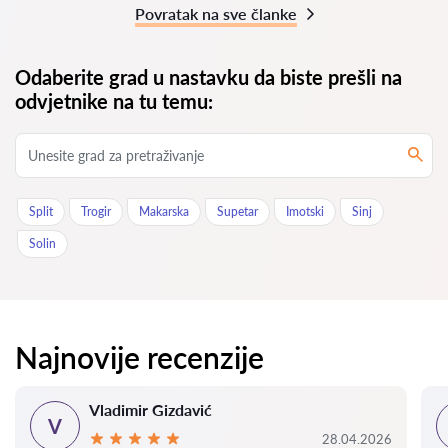
Povratak na sve članke
Odaberite grad u nastavku da biste prešli na
odvjetnike na tu temu:
Split
Trogir
Makarska
Supetar
Imotski
Sinj
Solin
Najnovije recenzije
Vladimir Gizdavić
V
28.04.2026