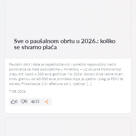
Sve o paušalnom obrtu u 2026.: koliko
se stvarno plaća
Paušalni obrt i dalje je najjednostavniji i porezno najpovoljniji način
poslovanja za male poduzetnike u Hrvatskoj — uz ukupne troškove koji
znaju biti ispod 4.200 eura godišnje. No 2026. donosi dvije važne stvari:
tvrdu granicu od 60.000 eura primitaka (koja je ujedno i prag za PDV) te
obvezu Fiskalizacije 2.0 i eRačuna od 1. siječnja. […]
7.08.2026
0
0
15