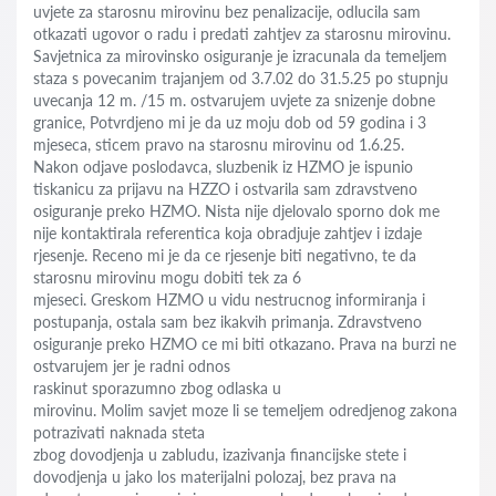
uvjete za starosnu mirovinu bez penalizacije, odlucila sam
otkazati ugovor o radu i predati zahtjev za starosnu mirovinu.
Savjetnica za mirovinsko osiguranje je izracunala da temeljem
staza s povecanim trajanjem od 3.7.02 do 31.5.25 po stupnju
uvecanja 12 m. /15 m. ostvarujem uvjete za snizenje dobne
granice, Potvrdjeno mi je da uz moju dob od 59 godina i 3
mjeseca, sticem pravo na starosnu mirovinu od 1.6.25.
Nakon odjave poslodavca, sluzbenik iz HZMO je ispunio
tiskanicu za prijavu na HZZO i ostvarila sam zdravstveno
osiguranje preko HZMO. Nista nije djelovalo sporno dok me
nije kontaktirala referentica koja obradjuje zahtjev i izdaje
rjesenje. Receno mi je da ce rjesenje biti negativno, te da
starosnu mirovinu mogu dobiti tek za 6
mjeseci. Greskom HZMO u vidu nestrucnog informiranja i
postupanja, ostala sam bez ikakvih primanja. Zdravstveno
osiguranje preko HZMO ce mi biti otkazano. Prava na burzi ne
ostvarujem jer je radni odnos
raskinut sporazumno zbog odlaska u
mirovinu. Molim savjet moze li se temeljem odredjenog zakona
potrazivati naknada steta
zbog dovodjenja u zabludu, izazivanja financijske stete i
dovodjenja u jako los materijalni polozaj, bez prava na