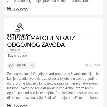
zdravstveno osiguranje i prava na naknadu na burzi rada.
Idi na odgovor
Kazneno pravo
OTPUST MALOLJENIKA IZ
ODGOJNOG ZAVODA
1 odgovor
Kazneno pravo
0
1232
01.04.2025
Zanima me ima li Odgojni zavod pravo zadržavanja maloljetnika
koji je odradio sve uvjete za otpust? Dijete je u zavodu godinu
dana, a prije toga je bilo hospitalizirano tri mjeseca i dovedeno
u zavod. Zavod ne želi dati nikakve konkretne informacije i
ograđuju se od bilo kakvih upita. Branitelj koji trenutno zastupa
dijete ne poduzima ništa. Radi zaštite djeteta pišem anonimno.
Idi na odgovor