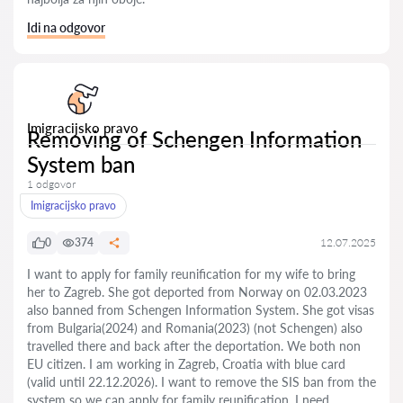
Idi na odgovor
Imigracijsko pravo
Removing of Schengen Information
System ban
1 odgovor
Imigracijsko pravo
0
374
12.07.2025
I want to apply for family reunification for my wife to bring
her to Zagreb. She got deported from Norway on 02.03.2023
also banned from Schengen Information System. She got visas
from Bulgaria(2024) and Romania(2023) (not Schengen) also
travelled there and back after the deportation. We both non
EU citizen. I am working in Zagreb, Croatia with blue card
(valid until 22.12.2026). I want to remove the SIS ban from the
system so we can apply for family reunification. I need