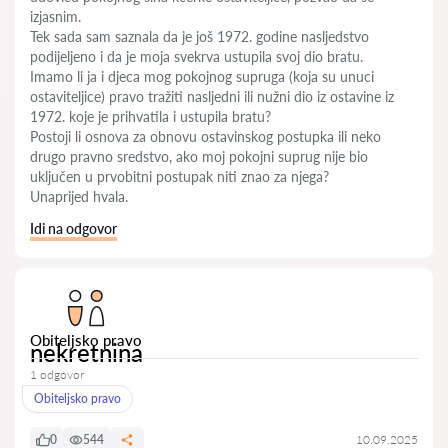
izjasnim.
Tek sada sam saznala da je još 1972. godine nasljedstvo
podijeljeno i da je moja svekrva ustupila svoj dio bratu.
Imamo li ja i djeca mog pokojnog supruga (koja su unuci
ostaviteljice) pravo tražiti nasljedni ili nužni dio iz ostavine iz
1972. koje je prihvatila i ustupila bratu?
Postoji li osnova za obnovu ostavinskog postupka ili neko
drugo pravno sredstvo, ako moj pokojni suprug nije bio
uključen u prvobitni postupak niti znao za njega?
Unaprijed hvala.
Idi na odgovor
Obiteljsko pravo
nekretnina
1 odgovor
Obiteljsko pravo
0
544
10.09.2025