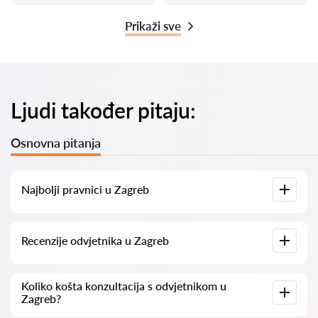
Prikaži sve
Ljudi također pitaju:
Osnovna pitanja
Najbolji pravnici u Zagreb
Imamo popis najboljih pravnika u Zagreb s potpunim
Recenzije odvjetnika u Zagreb
informacijama. Cijene, recenzije, telefonski brojevi i adrese.
Na našoj platformi prikupljamo stvarne recenzije o
Koliko košta konzultacija s odvjetnikom u
odvjetnicima. Ne brišemo negativne recenzije niti postoji
Zagreb?
mogućnost njihovog lažnog povećavanja.