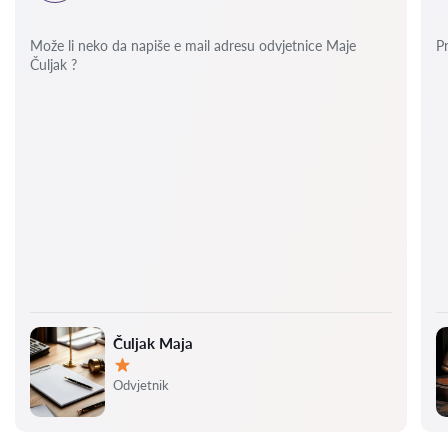
Može li neko da napiše e mail adresu odvjetnice Maje
P
Čuljak ?
Čuljak Maja
Ocjena:
Odvjetnik