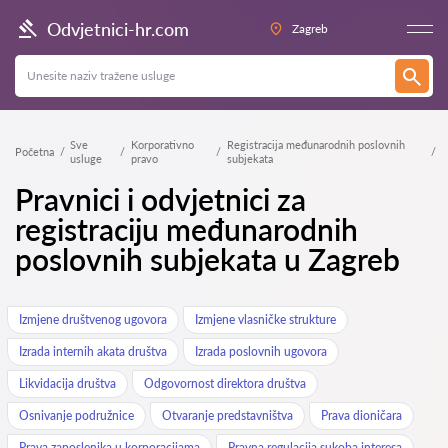
Odvjetnici-hr.com
Zagreb
Sve
Korporativno
Registracija međunarodnih poslovnih
Početna
usluge
pravo
subjekata
Pravnici i odvjetnici za
registraciju međunarodnih
poslovnih subjekata u Zagreb
Izmjene društvenog ugovora
Izmjene vlasničke strukture
Izrada internih akata društva
Izrada poslovnih ugovora
Likvidacija društva
Odgovornost direktora društva
Osnivanje podružnice
Otvaranje predstavništva
Prava dioničara
Prava zaposlenika u korporacijama
Pravna regulacija sukoba interesa