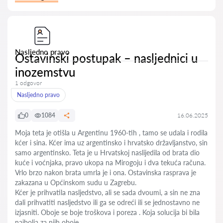
Nasljedno pravo
Ostavinski postupak – nasljednici u
inozemstvu
1 odgovor
Nasljedno pravo
0
1084
16.06.2025
Moja teta je otišla u Argentinu 1960-tih , tamo se udala i rodila
kćer i sina. Kćer ima uz argentinsko i hrvatsko državljanstvo, sin
samo argentinsko. Teta je u Hrvatskoj naslijedila od brata dio
kuće i voćnjaka, pravo ukopa na Mirogoju i dva tekuća računa.
Vrlo brzo nakon brata umrla je i ona. Ostavinska rasprava je
zakazana u Općinskom sudu u Zagrebu.
Kćer je prihvatila nasljedstvo, ali se sada dvoumi, a sin ne zna
dali prihvatiti nasljedstvo ili ga se odreći ili se jednostavno ne
izjasniti. Oboje se boje troškova i poreza . Koja solucija bi bila
najbolja za njih oboje.