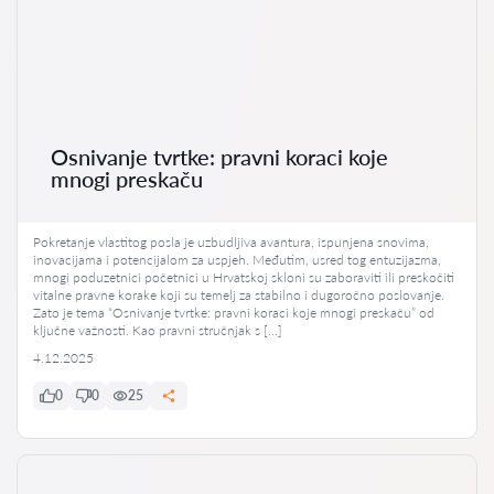
Osnivanje tvrtke: pravni koraci koje
mnogi preskaču
Pokretanje vlastitog posla je uzbudljiva avantura, ispunjena snovima,
inovacijama i potencijalom za uspjeh. Međutim, usred tog entuzijazma,
mnogi poduzetnici početnici u Hrvatskoj skloni su zaboraviti ili preskočiti
vitalne pravne korake koji su temelj za stabilno i dugoročno poslovanje.
Zato je tema “Osnivanje tvrtke: pravni koraci koje mnogi preskaču” od
ključne važnosti. Kao pravni stručnjak s […]
4.12.2025
0
0
25