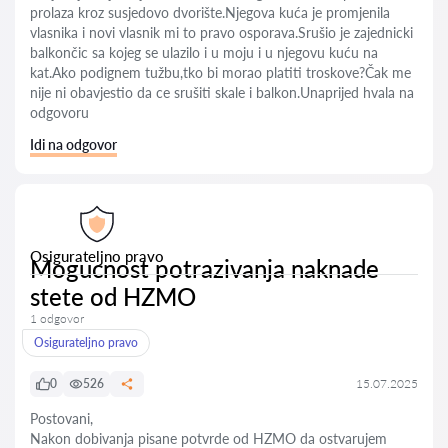
prolaza kroz susjedovo dvorište.Njegova kuća je promjenila
vlasnika i novi vlasnik mi to pravo osporava.Srušio je zajednicki
balkončic sa kojeg se ulazilo i u moju i u njegovu kuću na
kat.Ako podignem tužbu,tko bi morao platiti troskove?Čak me
nije ni obavjestio da ce srušiti skale i balkon.Unaprijed hvala na
odgovoru
Idi na odgovor
Osigurateljno pravo
Mogucnost potrazivanja naknade
stete od HZMO
1 odgovor
Osigurateljno pravo
0
526
15.07.2025
Postovani,
Nakon dobivanja pisane potvrde od HZMO da ostvarujem