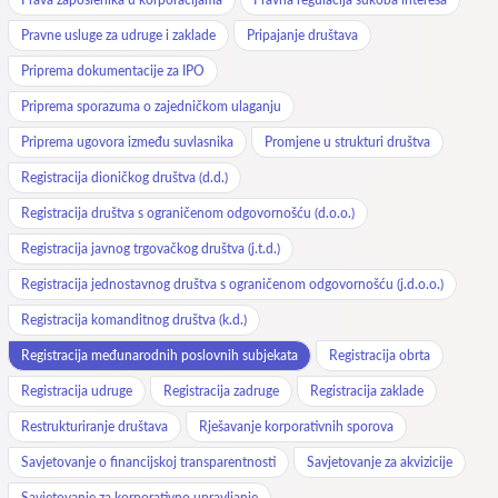
Pravne usluge za udruge i zaklade
Pripajanje društava
Priprema dokumentacije za IPO
Priprema sporazuma o zajedničkom ulaganju
Priprema ugovora između suvlasnika
Promjene u strukturi društva
Registracija dioničkog društva (d.d.)
Registracija društva s ograničenom odgovornošću (d.o.o.)
Registracija javnog trgovačkog društva (j.t.d.)
Registracija jednostavnog društva s ograničenom odgovornošću (j.d.o.o.)
Registracija komanditnog društva (k.d.)
Registracija međunarodnih poslovnih subjekata
Registracija obrta
Registracija udruge
Registracija zadruge
Registracija zaklade
Restrukturiranje društava
Rješavanje korporativnih sporova
Savjetovanje o financijskoj transparentnosti
Savjetovanje za akvizicije
Savjetovanje za korporativno upravljanje