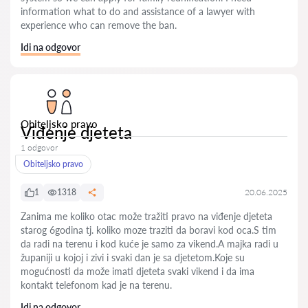
information what to do and assistance of a lawyer with
experience who can remove the ban.
Idi na odgovor
Obiteljsko pravo
Viđenje djeteta
1 odgovor
Obiteljsko pravo
1
1318
20.06.2025
Zanima me koliko otac može tražiti pravo na viđenje djeteta
starog 6godina tj. koliko moze traziti da boravi kod oca.S tim
da radi na terenu i kod kuće je samo za vikend.A majka radi u
županiji u kojoj i zivi i svaki dan je sa djetetom.Koje su
mogućnosti da može imati djeteta svaki vikend i da ima
kontakt telefonom kad je na terenu.
Idi na odgovor