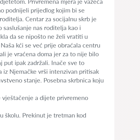
djetetom. Privremena mjera je važeća
podnijeli prijedlog kojim bi se
roditelja. Centar za socijalnu skrb je
 saslušanje nas roditelja kao i
la da se nipošto ne želi vratiti u
. Naša kći se već prije obraćala centru
li je vraćena doma jer za to nije bilo
j put ipak zadržali. Inače sve to
 iz Njemačke vrši intenzivan pritisak
avstveno stanje. Posebna skrbnica koju
e vještačenje a dijete privremeno
u školu. Prekinut je tretman kod