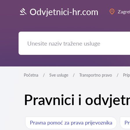
Odvjetnici-hr.com
Zagre
Početna
Sve usluge
Transportno pravo
Pri
Pravnici i odvjet
Pravna pomoć za prava prijevoznika
Pr