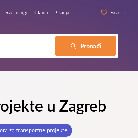
Sve usluge
Članci
Pitanja
Favoriti
Pronađi
projekte u Zagreb
ora za transportne projekte