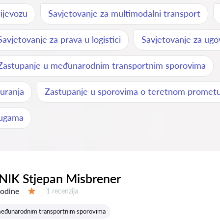
ijevozu
Savjetovanje za multimodalni transport
Savjetovanje za prava u logistici
Savjetovanje za ugo
Zastupanje u međunarodnim transportnim sporovima
uranja
Zastupanje u sporovima o teretnom promet
lugama
IK Stjepan Misbrener
godine
Recenzija:
1 recenzija
Ocjena:
međunarodnim transportnim sporovima