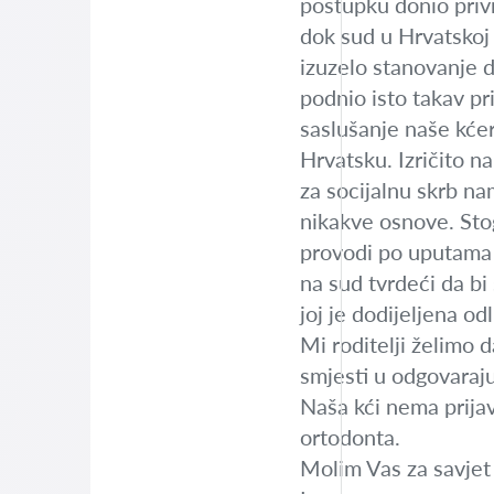
postupku donio priv
dok sud u Hrvatskoj
izuzelo stanovanje dj
podnio isto takav pr
saslušanje naše kćer
Hrvatsku. Izričito na
za socijalnu skrb na
nikakve osnove. Stoga
provodi po uputama m
na sud tvrdeći da b
joj je dodijeljena o
Mi roditelji želimo 
smjesti u odgovaraju
Naša kći nema prija
ortodonta.
Molim Vas za savjet š