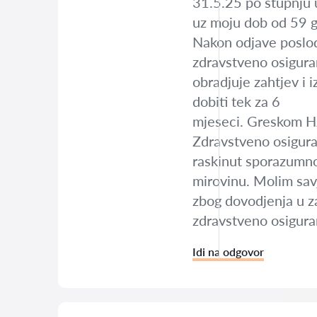
31.5.25 po stupnju 
uz moju dob od 59 g
Nakon odjave poslod
zdravstveno osigura
obradjuje zahtjev i 
dobiti tek za 6
mjeseci. Greskom HZ
Zdravstveno osigura
raskinut sporazumno
mirovinu. Molim sav
zbog dovodjenja u za
zdravstveno osiguran
Idi na odgovor