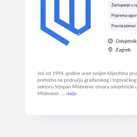
Zastupanje u 
Priprema ugovo
Pravna pomoć 
Odvjetnik
Zagreb
Još od 1994. godine ured svojim klijentima pruž
pretežno na području građanskog i trgovačkog 
sektoru Stjepan Misbrener otvara odvjetnički u
Misbrener. ...
dalje