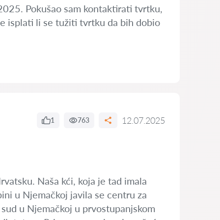
 2025. Pokušao sam kontaktirati tvrtku,
splati li se tužiti tvrtku da bih dobio
12.07.2025
1
763
rvatsku. Naša kći, koja je tad imala
bini u Njemačkoj javila se centru za
ao a sud u Njemačkoj u prvostupanjskom