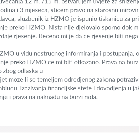
uvecanja 12 m. /15 m. ostvarujem uvjete za snizenj
odina i 3 mjeseca, sticem pravo na starosnu mirovi
avca, sluzbenik iz HZMO je ispunio tiskanicu za pr
nje preko HZMO. Nista nije djelovalo sporno dok me 
izdaje rjesenje. Receno mi je da ce rjesenje biti ne
MO u vidu nestrucnog informiranja i postupanja, os
nje preko HZMO ce mi biti otkazano. Prava na burzi
 zbog odlaska u
jet moze li se temeljem odredjenog zakona potraziv
bludu, izazivanja financijske stete i dovodjenja u ja
je i prava na naknadu na burzi rada.