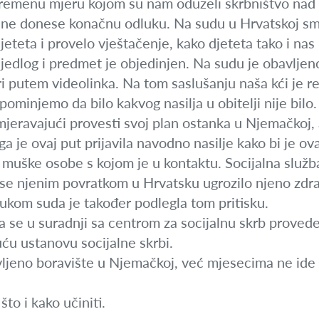
remenu mjeru kojom su nam oduzeli skrbništvo nad 
 ne donese konačnu odluku. Na sudu u Hrvatskoj smo 
eteta i provelo vještačenje, kako djeteta tako i nas 
ijedlog i predmet je objedinjen. Na sudu je obavljeno
i putem videolinka. Na tom saslušanju naša kći je rek
pominjemo da bilo kakvog nasilja u obitelji nije bilo
mjeravajući provesti svoj plan ostanka u Njemačkoj, a
 je ovaj put prijavila navodno nasilje kako bi je ova
uške osobe s kojom je u kontaktu. Socijalna služba
i se njenim povratkom u Hrvatsku ugrozilo njeno zdr
dlukom suda je također podlegla tom pritisku.
da se u suradnji sa centrom za socijalnu skrb proved
ću ustanovu socijalne skrbi.
vljeno boravište u Njemačkoj, već mjesecima ne ide 
to i kako učiniti.