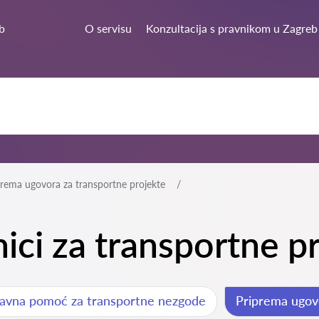
b
O servisu
Konzultacija s pravnikom u Zagreb
prema ugovora za transportne projekte
nici za transportne 
avna pomoć za transportne nezgode
Priprema ugov