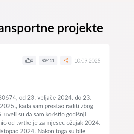
ransportne projekte
10.09.2025
0
411
280674, od 23. veljače 2024. do 23.
 2025., kada sam prestao raditi zbog
uveli su da sam koristio godišnji
imio od tvrtke je za mjesec ožujak 2024.
 listopad 2024. Nakon toga su bile