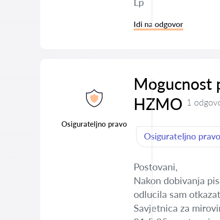
Lp
Idi na odgovor
Mogucnost p
HZMO
1 odgov
Osigurateljno pravo
Osigurateljno prav
Postovani,
Nakon dobivanja pis
odlucila sam otkazat
Savjetnica za mirov