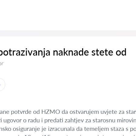
otrazivanja naknade stete od
or
o
ane potvrde od HZMO da ostvarujem uvjete za staro
i ugovor o radu i predati zahtjev za starosnu mirovi
insko osiguranje je izracunala da temeljem staza s 