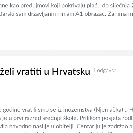
ane kao predujmovi koji pokrivaju plaću do siječnja
arski sam državljanin i imam A1 obrazac. Zanima me i
želi vratiti u Hrvatsku
1 odgovor
je godine vratili smo se iz inozemstva (Njemačka) u H
 je u prvi razred srednje škole. Prilikom posjeta rod
javila navodno nasilje u obitelji. Centar ju je zadrž