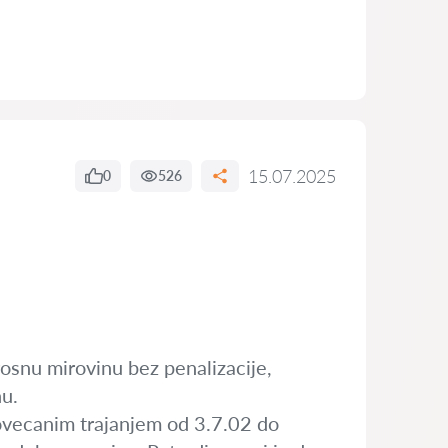
15.07.2025
0
526
snu mirovinu bez penalizacije,
nu.
povecanim trajanjem od 3.7.02 do