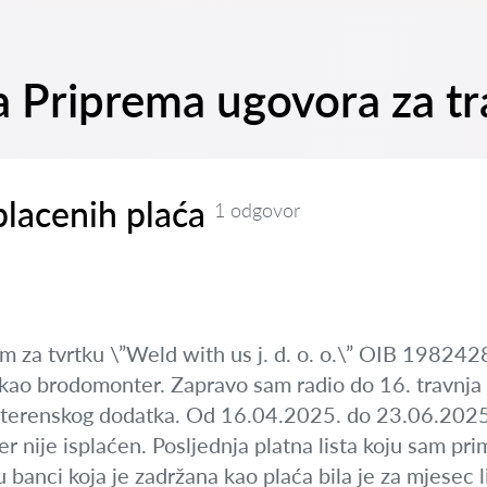
na Priprema ugovora za t
placenih plaća
1 odgovor
m za tvrtku \”Weld with us j. d. o. o.\” OIB 19824
ji kao brodomonter. Zapravo sam radio do 16. travnja
i terenskog dodatka. Od 16.04.2025. do 23.06.2025. 
er nije isplaćen. Posljednja platna lista koju sam pr
u banci koja je zadržana kao plaća bila je za mjesec