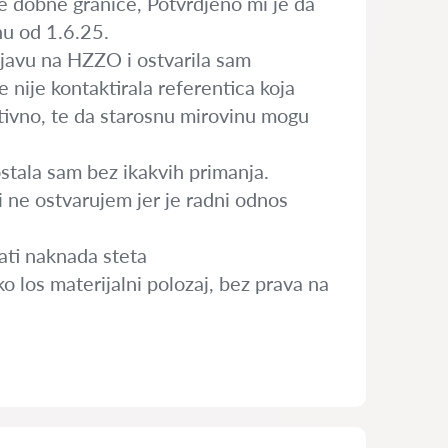
e dobne granice, Potvrdjeno mi je da
nu od 1.6.25.
ijavu na HZZO i ostvarila sam
nije kontaktirala referentica koja
gativno, te da starosnu mirovinu mogu
tala sam bez ikakvih primanja.
 ne ostvarujem jer je radni odnos
ati naknada steta
ko los materijalni polozaj, bez prava na