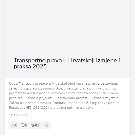
Transportno pravo u Hrvatskoj: izmjene i
praksa 2025
Uvod Transportno pravo u Hrvatskoj obuhvaća regulaciju cestovnog,
željezničkog, zračnog i pomorskog prijevoza, prava putnika, sigurnost
prometa te međunarodne konvencije o transportu robe i ljudi. Glavni
propisi su Zakon o prijevozu u cestovnom prometu, Zakon o željeznici,
Zakon o zračnom prometu, Pomorski zakonik, te EU regulative poput
Regulative (EZ) 261/2004 o pravima putnika u zračnom […]
10.09.2025
0
0
83