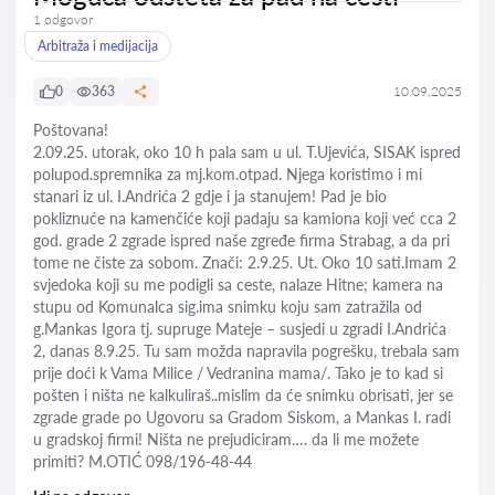
1 odgovor
Arbitraža i medijacija
0
363
10.09.2025
Poštovana!
2.09.25. utorak, oko 10 h pala sam u ul. T.Ujevića, SISAK ispred
polupod.spremnika za mj.kom.otpad. Njega koristimo i mi
stanari iz ul. I.Andrića 2 gdje i ja stanujem! Pad je bio
pokliznuće na kamenčiće koji padaju sa kamiona koji već cca 2
god. grade 2 zgrade ispred naše zgređe firma Strabag, a da pri
tome ne čiste za sobom. Znači: 2.9.25. Ut. Oko 10 sati.Imam 2
svjedoka koji su me podigli sa ceste, nalaze Hitne; kamera na
stupu od Komunalca sig.ima snimku koju sam zatražila od
g.Mankas Igora tj. supruge Mateje – susjedi u zgradi I.Andrića
2, danas 8.9.25. Tu sam možda napravila pogrešku, trebala sam
prije doći k Vama Milice / Vedranina mama/. Tako je to kad si
pošten i ništa ne kalkuliraš..mislim da će snimku obrisati, jer se
zgrade grade po Ugovoru sa Gradom Siskom, a Mankas I. radi
u gradskoj firmi! Ništa ne prejudiciram…. da li me možete
primiti? M.OTIĆ 098/196-48-44