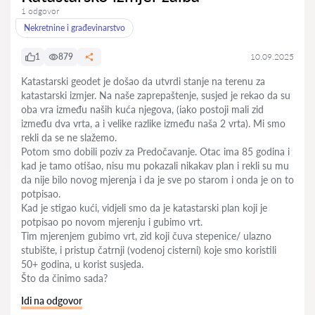
1 odgovor
Nekretnine i građevinarstvo
1
879
10.09.2025
Katastarski geodet je došao da utvrdi stanje na terenu za
katastarski izmjer. Na naše zaprepaštenje, susjed je rekao da su
oba vra između naših kuća njegova, (iako postoji mali zid
između dva vrta, a i velike razlike između naša 2 vrta). Mi smo
rekli da se ne slažemo.
Potom smo dobili poziv za Predočavanje. Otac ima 85 godina i
kad je tamo otišao, nisu mu pokazali nikakav plan i rekli su mu
da nije bilo novog mjerenja i da je sve po starom i onda je on to
potpisao.
Kad je stigao kući, vidjeli smo da je katastarski plan koji je
potpisao po novom mjerenju i gubimo vrt.
Tim mjerenjem gubimo vrt, zid koji čuva stepenice/ ulazno
stubište, i pristup čatrnji (vodenoj cisterni) koje smo koristili
50+ godina, u korist susjeda.
Što da činimo sada?
Idi na odgovor