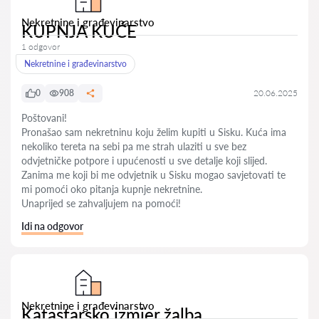
Nekretnine i građevinarstvo
KUPNJA KUĆE
1 odgovor
Nekretnine i građevinarstvo
0
908
20.06.2025
Poštovani!
Pronašao sam nekretninu koju želim kupiti u Sisku. Kuća ima
nekoliko tereta na sebi pa me strah ulaziti u sve bez
odvjetničke potpore i upućenosti u sve detalje koji slijed.
Zanima me koji bi me odvjetnik u Sisku mogao savjetovati te
mi pomoći oko pitanja kupnje nekretnine.
Unaprijed se zahvaljujem na pomoći!
Idi na odgovor
Nekretnine i građevinarstvo
Katastarsko izmjer žalba