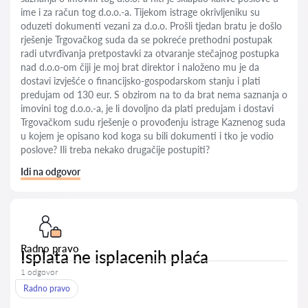
ime i za račun tog d.o.o.-a. Tijekom istrage okrivljeniku su
oduzeti dokumenti vezani za d.o.o. Prošli tjedan bratu je došlo
rješenje Trgovačkog suda da se pokreće prethodni postupak
radi utvrđivanja pretpostavki za otvaranje stečajnog postupka
nad d.o.o-om čiji je moj brat direktor i naloženo mu je da
dostavi izvješće o financijsko-gospodarskom stanju i plati
predujam od 130 eur. S obzirom na to da brat nema saznanja o
imovini tog d.o.o.-a, je li dovoljno da plati predujam i dostavi
Trgovačkom sudu rješenje o provođenju istrage Kaznenog suda
u kojem je opisano kod koga su bili dokumenti i tko je vodio
poslove? Ili treba nekako drugačije postupiti?
Idi na odgovor
Radno pravo
Isplata ne isplacenih plaća
1 odgovor
Radno pravo