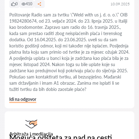
0
410
10.09.2025
Poštovanje Radio sam za tvrtku \”Weld with us j. d. o. o.\” OIB
19824280674, od 23. veljače 2024. do 23. lipnja 2025. u Italiji
kao brodomonter. Zapravo sam radio do 16. travnja 2025.,
kada sam prestao raditi zbog neisplaćenih plaća i terenskog
dodatka. Od 16.04.2025. do 23.06.2025. uveli su da sam
koristio godišnji odmor, koji mi također nije isplaćen. Posljednja
platna lista koju sam primio od tvrtke je za mjesec ožujak 2024.
A posljednja uplata u banci koja je zadržana kao plaća bila je za
mjesec listopad 2024. Nakon toga su bile uplate koje su
zadržane kao predujmovi koji pokrivaju plaću do siječnja 2025.
Pokušao sam kontaktirati tvrtku, ali bezuspješno. Mađarski
sam državljanin i imam A1 obrazac. Zanima me isplati li se
tužiti tvrtku da bih dobio zaostale plaće?
Idi na odgovor
Arbitraža i medijacija
Moguća odšteta za pad na cesti