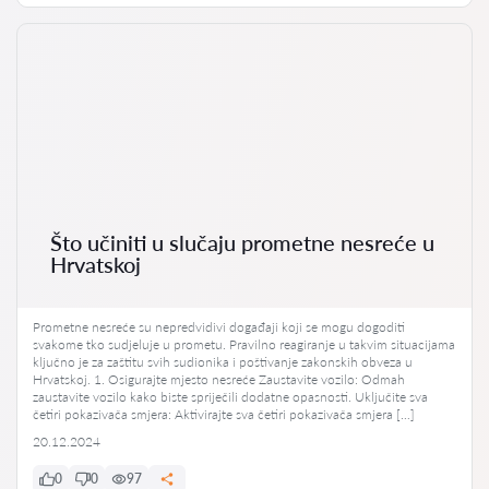
Što učiniti u slučaju prometne nesreće u
Hrvatskoj
Prometne nesreće su nepredvidivi događaji koji se mogu dogoditi
svakome tko sudjeluje u prometu. Pravilno reagiranje u takvim situacijama
ključno je za zaštitu svih sudionika i poštivanje zakonskih obveza u
Hrvatskoj. 1. Osigurajte mjesto nesreće Zaustavite vozilo: Odmah
zaustavite vozilo kako biste spriječili dodatne opasnosti. Uključite sva
četiri pokazivača smjera: Aktivirajte sva četiri pokazivača smjera […]
20.12.2024
0
0
97