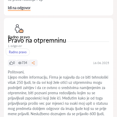
Idi na odgovor
Radno pravo
Pravo na otpremninu
1 odgovor
Radno pravo
0
734
16.06.2025
Poštovani,
Lijepo molim informaciju, Firma je najavila da ce biti tehnološki
višak 250 ljudi, te da svi koji žele otići uz otpremninu mogu
podnijeti zahtjev i da ce ovisno o sredstvima namijenjenim za
otpremnine, biti pozvani prema redoslijedu kojim su se
prijavljivali zaposlenici koji žele ići. Međutim kako je od toga
prijavljivanja prošlo vec par mjeseci na svaki moj upit o statusu
mog predmeta dobijem odgovor da imaju ljude koji su se prije
mene prijavili. Neslužbeno doznajem da se prijavilo 600 ljudi,