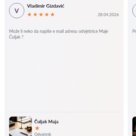
Vladimir Gizdavić
V
28.04.2026
Može li neko da napiše e mail adresu odvjetnice Maje
P
Čuljak ?
Čuljak Maja
Ocjena:
Odvjetnik