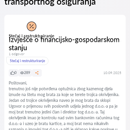
transportnog osiguranja
Stečaj i restrukturiranje
Izvješće o financijsko-gospodarskom
stanju
1 odgovor
Stečaj i restrukturiranje
0
289
10.09.2025
Poštovani,
trenutno još nije potvrđena optužnica zbog kaznenog djela
iznude na štetu mog brata za koje se terete trojica okrivljenika.
Jedan od trojice okrivljenika naveo je mog brata da sklopi
Ugovor o prijenosu svih poslovnih udjela jednog d.o.o.-a pa je
moj brat trenutno jedini član i direktor tog d.o.o.-a. Taj
okrivljenik imao je kontrolu nad svim bankovnim računima tog
d.o.o.-a i uzeo je bratu kartice, a moj brat nema nikakvih
saznanja o imovini tog d.o.o.-a niti je sklapao kakve poslove u