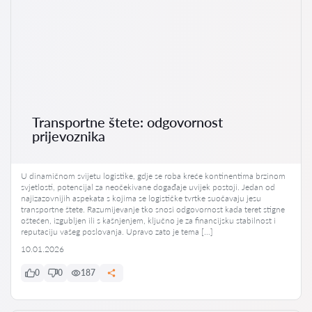
Transportne štete: odgovornost
prijevoznika
U dinamičnom svijetu logistike, gdje se roba kreće kontinentima brzinom
svjetlosti, potencijal za neočekivane događaje uvijek postoji. Jedan od
najizazovnijih aspekata s kojima se logističke tvrtke suočavaju jesu
transportne štete. Razumijevanje tko snosi odgovornost kada teret stigne
oštećen, izgubljen ili s kašnjenjem, ključno je za financijsku stabilnost i
reputaciju vašeg poslovanja. Upravo zato je tema […]
10.01.2026
0
0
187