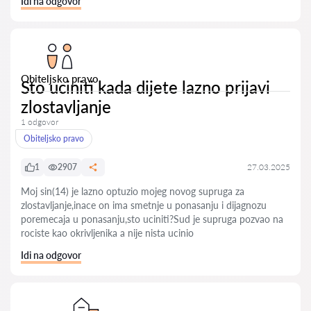
Idi na odgovor
Obiteljsko pravo
Sto uciniti kada dijete lazno prijavi
zlostavljanje
1 odgovor
Obiteljsko pravo
1
2907
27.03.2025
Moj sin(14) je lazno optuzio mojeg novog supruga za
zlostavljanje,inace on ima smetnje u ponasanju i dijagnozu
poremecaja u ponasanju,sto uciniti?Sud je supruga pozvao na
rociste kao okrivljenika a nije nista ucinio
Idi na odgovor