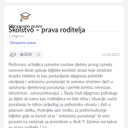
Obrazovno pravo
Školstvo – prava roditelja
1 odgovor
Obrazovno pravo
1
3230
11.03.2025
Poštovani, učiteljica razredne nastave djetetu prvog razreda
osnovne škole upisuje bilješke koristeći izraze koje smatram
izrazito teškima te kao postavljanje dijagnoza psihičkih
oboljenja ( anksiozno ponašanje) te usmeno izrečene riječi u
opisivanju djetetovog ponašanja ( perfekcionista, nervozan,
isfrustriran , samouništavajuć ). Škola traži dijagnozu psihologa
za dijete ali nama kao roditeljima ne žele ništa ( situacije, način
ponašanja te njihov prijedlog za psihološku obradu ) dati u
pisanom obliku. Podnijela sam molbu za preformuliranje
bilješke gdje se koristi izraz “ anksiozno ponašanje” te smo
pozvani na sastanak sa pravnikom u školi !!! Zanima me kakva
su prava roditelja ? Lp