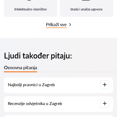
Intelektualno vlasništvo
Izrada i analiza ugovora
Prikaži sve
Ljudi također pitaju:
Osnovna pitanja
Najbolji pravnici u Zagreb
Imamo popis najboljih pravnika u Zagreb s potpunim
Recenzije odvjetnika u Zagreb
informacijama. Cijene, recenzije, telefonski brojevi i adrese.