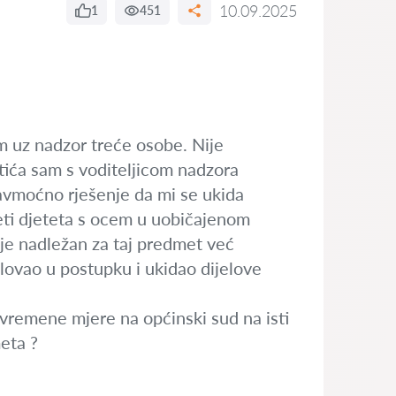
10.09.2025
1
451
 uz nadzor treće osobe. Nije
tića sam s voditeljicom nadzora
avmoćno rješenje da mi se ukida
ti djeteta s ocem u uobičajenom
je nadležan za taj predmet već
lovao u postupku i ukidao dijelove
ivremene mjere na općinski sud na isti
eta ?