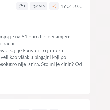
19.04.2025
1
1616
kojoj je na 81 euro bio nenamjerni
an račun.
c koji je koristen to jutro za
veli kao višak u blagajni koji po
olutno nije istina. Što mi je činiti? Od