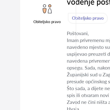
vođenje pos
Obiteljsko pravo
Obiteljsko pravo
Poštovani,
Imam privremenu mje
navedeno mjesto sus
uspijevao preuzeti 
navedena privremena
opsegu. Sada, nakon
Županijski sud u Zag
presude općinskog 
Što sada, a dijete n
spis ili otvaram no
Zavod ne čini ništa 
Hvala