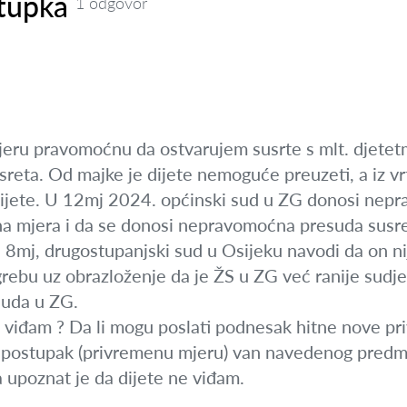
tupka
1 odgovor
ru pravomoćnu da ostvarujem susrte s mlt. djetetm
reta. Od majke je dijete nemoguće preuzeti, a iz vr
dijete. U 12mj 2024. općinski sud u ZG donosi nepr
 mjera i da se donosi nepravomoćna presuda susre
 8mj, drugostupanjski sud u Osijeku navodi da on ni
rebu uz obrazloženje da je ŽS u ZG već ranije sudje
suda u ZG.
e viđam ? Da li mogu poslati podnesak hitne nove pr
vi postupak (privremenu mjeru) van navedenog predm
a upoznat je da dijete ne viđam.