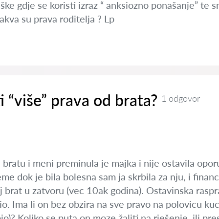
eške gdje se koristi izraz “ anksiozno ponašanje” te
akva su prava roditelja ? Lp
i “više” prava od brata?
1 odgovor
: bratu i meni preminula je majka i nije ostavila oporu
jeme dok je bila bolesna sam ja skrbila za nju, i finan
j brat u zatvoru (vec 10ak godina). Ostavinska raspra
io. Ima li on bez obzira na sve pravo na polovicu kuce
bio)? Koliko se puta on moze žaliti na rješenje, ili 