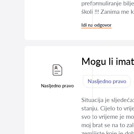
preformuliranje bilj
školi !!! Zanima me k
Idi na odgovor
Mogu li imat
Nasljedno pravo
Nasljedno pravo
Situacija je sljedeća
stanju. Cijelo to vri
svo to vrijeme je mo
moj brat se na to zal
zemljiste koje je do