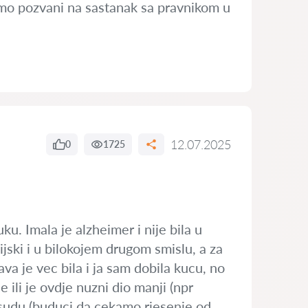
 smo pozvani na sastanak sa pravnikom u
12.07.2025
0
1725
ku. Imala je alzheimer i nije bila u
cijski i u bilokojem drugom smislu, a za
va je vec bila i ja sam dobila kucu, no
 ili je ovdje nuzni dio manji (npr
presudu (buduci da cekamo rjesenje od