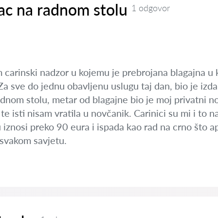
ac na radnom stolu
1 odgovor
 carinski nadzor u kojemu je prebrojana blagajna u 
Za sve do jednu obavljenu uslugu taj dan, bio je izd
m stolu, metar od blagajne bio je moj privatni nova
 isti nisam vratila u novčanik. Carinici su mi i to na
iznosi preko 90 eura i ispada kao rad na crno što aps
 svakom savjetu.