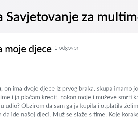
na Savjetovanje za multim
a moje djece
1 odgovor
u, on ima dvoje djece iz prvog braka, skupa imamo 
ime i ja plaćam kredit, nakon moje i muževe smrti ka
u udio? Obzirom da sam ga ja kupila i otplatila želim
a da ide našoj djeci. Muž se slaže s time. Koje kor