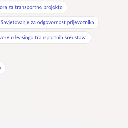
ora za transportne projekte
Savjetovanje za odgovornost prijevoznika
vore o leasingu transportnih sredstava
u