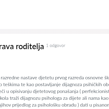
rava roditelja
1 odgovor
a razredne nastave djetetu prvog razreda osnovne ško
o teškima te kao postavljanje dijagnoza psihičkih ob
či u opisivanju djetetovog ponašanja ( perfekcionista
ola traži dijagnozu psihologa za dijete ali nama kao r
jihov prijedlog za psihološku obradu ) dati u pisan