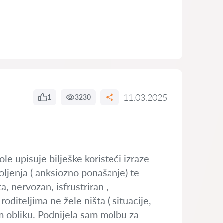
11.03.2025
1
3230
le upisuje bilješke koristeći izraze
oljenja ( anksiozno ponašanje) te
, nervozan, isfrustriran ,
oditeljima ne žele ništa ( situacije,
om obliku. Podnijela sam molbu za