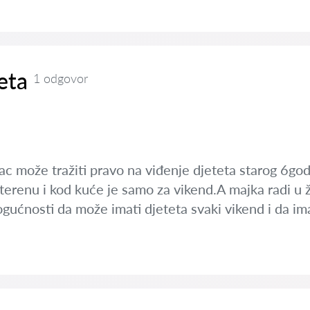
eta
1 odgovor
c može tražiti pravo na viđenje djeteta starog 6godin
terenu i kod kuće je samo za vikend.A majka radi u žup
gućnosti da može imati djeteta svaki vikend i da im