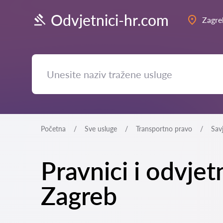
Odvjetnici-hr.com
Zagre
Početna
Sve usluge
Transportno pravo
Sav
Pravnici i odvjet
Zagreb