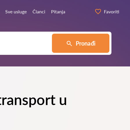
Sve usluge
Članci
Pitanja
Favoriti
Pronađi
transport u