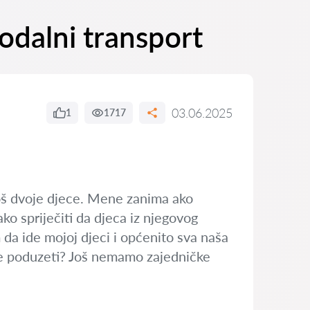
odalni transport
03.06.2025
1
1717
još dvoje djece. Mene zanima ako
ko spriječiti da djeca iz njegovog
 da ide mojoj djeci i općenito sva naša
ake poduzeti? Još nemamo zajedničke