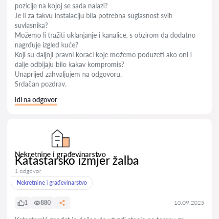
pozicije na kojoj se sada nalazi?
Je li za takvu instalaciju bila potrebna suglasnost svih
suvlasnika?
Možemo li tražiti uklanjanje i kanalice, s obzirom da dodatno
nagrđuje izgled kuće?
Koji su daljnji pravni koraci koje možemo poduzeti ako oni i
dalje odbijaju bilo kakav kompromis?
Unaprijed zahvaljujem na odgovoru.
Srdačan pozdrav.
Idi na odgovor
Nekretnine i građevinarstvo
Katastarsko izmjer žalba
1 odgovor
Nekretnine i građevinarstvo
1
880
10.09.2025