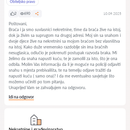
Obiteljsko pravo
2
690
10.09.2025
Poštovani,
Braća i ja smo suvlasnici nekretnine, time da braća žive na istoj,
dok ja živim sa suprugom na drugoj adresi. Moj sin sa snahom i
dvoje djece žive na nekretnini sa mojom braćom bez vlasništva
na istoj. Kako duže vremensko razdoblje sin ima bračnih
nesuglasica, odlučio je pokrenuti postupak razvoda braka. Mi
želimo da snaha napusti kuću, te je zamolili za isto, što je ona
odbila. Molim Vas informaciju da li je moguće na policiji odjaviti
snahu s mjesta prebivališta, te na temelju odjave tražiti da
napusti kuću ( samo ona)? I da me eventualno savjetuje što
možemo učiniti po tom pitanju.
Unaprijed Vam se zahvaljujem na odgovoru.
Idi na odgovor
Nekretnine i građevinarstvo