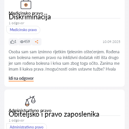
Medicinsko pravo
Diskriminacija
1 odgovor
Medicinsko pravo
1
459
10.09.2025
Osoba sam sam iznimno rijetkim tjelesnim oštećenjem. Rođena
sam bolesna nemam pravo na inklizivni dodatak niti išta drugo
jer sam rođena bolesna i kriva sam zbog toga očito. Zanima me
imam li kakva prava /mogućnosti osim ustavne tužbe? Hvala
Idi na odgovor
Administrativno pravo
Obiteljsko i pravo zaposlenika
1 odgovor
Administrativno pravo