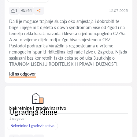
1
364
12.07.2025
Da li je moguce trajanje slucaja oko smjestaja i dobrobiti te
brige i njege mlt djeteta s down syndromom vise od 4god i na
temelju rekla kazala navoda i kleveta u jednom.pogledu CZZSa.
A za to vrijeme dijete rodj.u Zgu biva smjesteno u CRZ
Pustodol podruznica Varaždin s reg.posjetama u vrijeme
nemogucim ispuniti riditeljima koji rade i zive u Zagrebu. Nijada
saslusani bez konretnih fakta ceka se odluka 3.sutkinje o
TRAJNOM LISENJU RODITELJSKIH PRAVA I DUZNOSTI.
Idi na odgovor
Nekretnine i građevinarstvo
Ugradnja klime
1 odgovor
Nekretnine i građevinarstvo