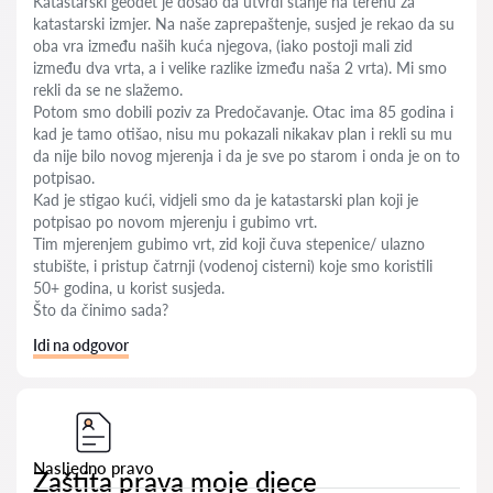
Katastarski geodet je došao da utvrdi stanje na terenu za
katastarski izmjer. Na naše zaprepaštenje, susjed je rekao da su
oba vra između naših kuća njegova, (iako postoji mali zid
između dva vrta, a i velike razlike između naša 2 vrta). Mi smo
rekli da se ne slažemo.
Potom smo dobili poziv za Predočavanje. Otac ima 85 godina i
kad je tamo otišao, nisu mu pokazali nikakav plan i rekli su mu
da nije bilo novog mjerenja i da je sve po starom i onda je on to
potpisao.
Kad je stigao kući, vidjeli smo da je katastarski plan koji je
potpisao po novom mjerenju i gubimo vrt.
Tim mjerenjem gubimo vrt, zid koji čuva stepenice/ ulazno
stubište, i pristup čatrnji (vodenoj cisterni) koje smo koristili
50+ godina, u korist susjeda.
Što da činimo sada?
Idi na odgovor
Nasljedno pravo
Zaštita prava moje djece