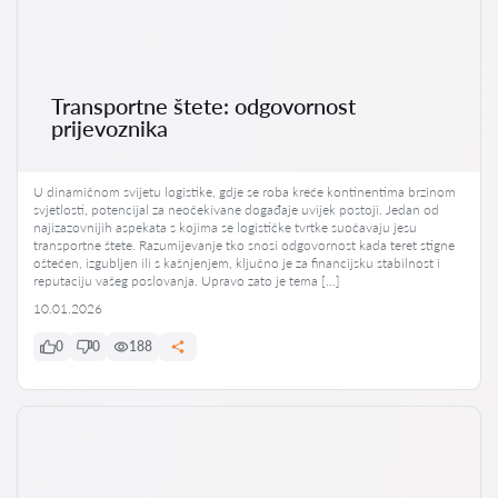
Transportne štete: odgovornost
prijevoznika
U dinamičnom svijetu logistike, gdje se roba kreće kontinentima brzinom
svjetlosti, potencijal za neočekivane događaje uvijek postoji. Jedan od
najizazovnijih aspekata s kojima se logističke tvrtke suočavaju jesu
transportne štete. Razumijevanje tko snosi odgovornost kada teret stigne
oštećen, izgubljen ili s kašnjenjem, ključno je za financijsku stabilnost i
reputaciju vašeg poslovanja. Upravo zato je tema […]
10.01.2026
0
0
188