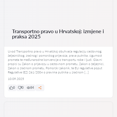
Transportno pravo u Hrvatskoj: izmjene i
praksa 2025
Uvod Transportno pravo u Hrvatskoj obuhvaća regulaciju cestovnog,
željezničkog, zračnog i pomorskog prijevoza, prava putnika, sigurnost
prometa te međunarodne konvencije o transportu robe i ljudi. Glavni
propisi su Zakon o prijevozu u cestovnom prometu, Zakon o željeznici,
Zakon o zračnom prometu, Pomorski zakonik, te EU regulative poput
Regulative (EZ) 261/2004 o pravima putnika u zračnom […]
10.09.2025
0
0
84