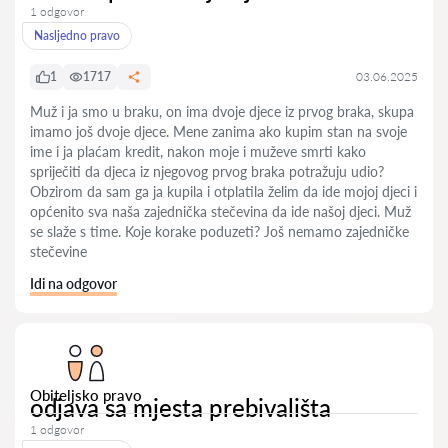
1 odgovor
Nasljedno pravo
1
1717
03.06.2025
Muž i ja smo u braku, on ima dvoje djece iz prvog braka, skupa
imamo još dvoje djece. Mene zanima ako kupim stan na svoje
ime i ja plaćam kredit, nakon moje i muževe smrti kako
spriječiti da djeca iz njegovog prvog braka potražuju udio?
Obzirom da sam ga ja kupila i otplatila želim da ide mojoj djeci i
općenito sva naša zajednička stečevina da ide našoj djeci. Muž
se slaže s time. Koje korake poduzeti? Još nemamo zajedničke
stečevine
Idi na odgovor
Obiteljsko pravo
odjava sa mjesta prebivališta
1 odgovor