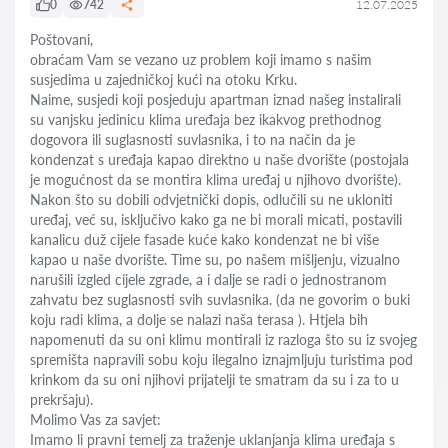
0
742
12.07.2025
Poštovani,
obraćam Vam se vezano uz problem koji imamo s našim
susjedima u zajedničkoj kući na otoku Krku.
Naime, susjedi koji posjeduju apartman iznad našeg instalirali
su vanjsku jedinicu klima uređaja bez ikakvog prethodnog
dogovora ili suglasnosti suvlasnika, i to na način da je
kondenzat s uređaja kapao direktno u naše dvorište (postojala
je mogućnost da se montira klima uređaj u njihovo dvorište).
Nakon što su dobili odvjetnički dopis, odlučili su ne ukloniti
uređaj, već su, isključivo kako ga ne bi morali micati, postavili
kanalicu duž cijele fasade kuće kako kondenzat ne bi više
kapao u naše dvorište. Time su, po našem mišljenju, vizualno
narušili izgled cijele zgrade, a i dalje se radi o jednostranom
zahvatu bez suglasnosti svih suvlasnika. (da ne govorim o buki
koju radi klima, a dolje se nalazi naša terasa ). Htjela bih
napomenuti da su oni klimu montirali iz razloga što su iz svojeg
spremišta napravili sobu koju ilegalno iznajmljuju turistima pod
krinkom da su oni njihovi prijatelji te smatram da su i za to u
prekršaju).
Molimo Vas za savjet:
Imamo li pravni temelj za traženje uklanjanja klima uređaja s