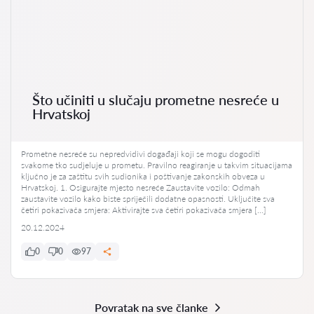
Što učiniti u slučaju prometne nesreće u
Hrvatskoj
Prometne nesreće su nepredvidivi događaji koji se mogu dogoditi
svakome tko sudjeluje u prometu. Pravilno reagiranje u takvim situacijama
ključno je za zaštitu svih sudionika i poštivanje zakonskih obveza u
Hrvatskoj. 1. Osigurajte mjesto nesreće Zaustavite vozilo: Odmah
zaustavite vozilo kako biste spriječili dodatne opasnosti. Uključite sva
četiri pokazivača smjera: Aktivirajte sva četiri pokazivača smjera […]
20.12.2024
0
0
97
Povratak na sve članke