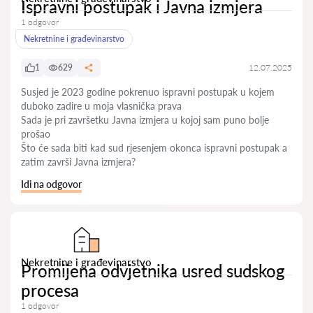
Ispravni postupak i Javna izmjera
1 odgovor
Nekretnine i građevinarstvo
1
629
12.07.2025
Susjed je 2023 godine pokrenuo ispravni postupak u kojem
duboko zadire u moja vlasnička prava
Sada je pri završetku Javna izmjera u kojoj sam puno bolje
prošao
Što će sada biti kad sud rjesenjem okonca ispravni postupak a
zatim završi Javna izmjera?
Idi na odgovor
Nekretnine i građevinarstvo
Promijena odvjetnika usred sudskog
procesa
1 odgovor