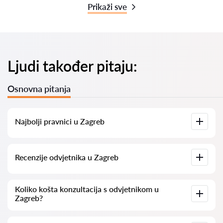
Prikaži sve
Ljudi također pitaju:
Osnovna pitanja
Najbolji pravnici u Zagreb
Imamo popis najboljih pravnika u Zagreb s potpunim
Recenzije odvjetnika u Zagreb
informacijama. Cijene, recenzije, telefonski brojevi i adrese.
Na našoj platformi prikupljamo stvarne recenzije o
Koliko košta konzultacija s odvjetnikom u
odvjetnicima. Ne brišemo negativne recenzije niti postoji
Zagreb?
mogućnost njihovog lažnog povećavanja.
Konzultacije s odvjetnicima u Zagreb kreću se od 50 eur pa