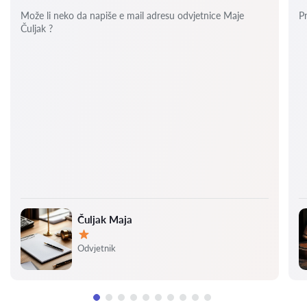
Može li neko da napiše e mail adresu odvjetnice Maje
P
Čuljak ?
Čuljak Maja
Ocjena:
Odvjetnik