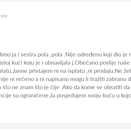
vor
imo ja i sestra pola ,pola .Nije određeno koji dio je 
ijeloj kući koju je i obnavljala j.Obečano poslije na
splatu.Janne pristajem ni na isplatu ,ni prodaju.Ne žel
ije ni rečeno a ni napisano mogu li tražiti zabranu d
 što ne znam što je čije .Ako da kome se obratiti da 
ancije su ograničene.Ja posjedujem svoju kuću u kojo