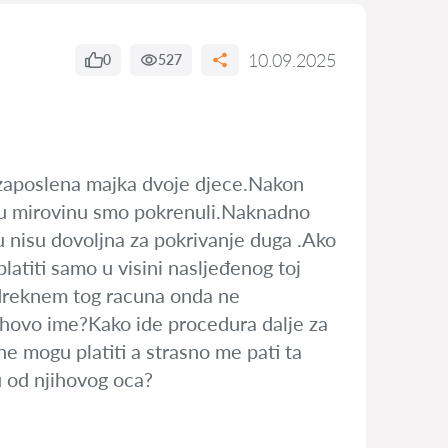
10.09.2025
0
527
ezaposlena majka dvoje djece.Nakon
jsku mirovinu smo pokrenuli.Naknadno
u nisu dovoljna za pokrivanje duga .Ako
latiti samo u visini nasljeđenog toj
odreknem tog racuna onda ne
ihovo ime?Kako ide procedura dalje za
 ne mogu platiti a strasno me pati ta
u od njihovog oca?