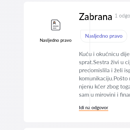
Zabrana
1 odgo
Nasljedno pravo
Nasljedno pravo
Kuću i okućnicu dijel
sprat.Sestra živi u c
predomislila i želi i
komunikaciju.Pošto n
njenu kćer zbog toga
sam u mirovini i fin
Idi na odgovor