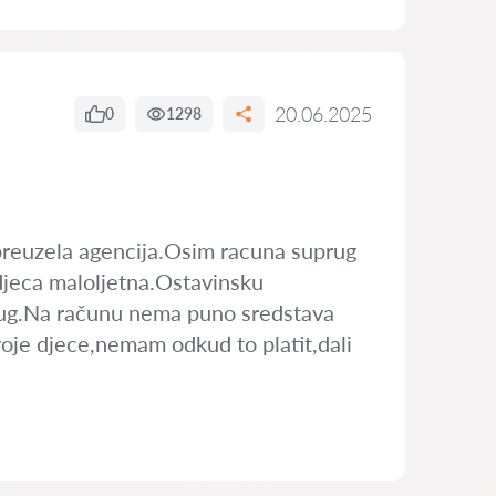
20.06.2025
0
1298
 preuzela agencija.Osim racuna suprug
 djeca maloljetna.Ostavinsku
 dug.Na računu nema puno sredstava
voje djece,nemam odkud to platit,dali