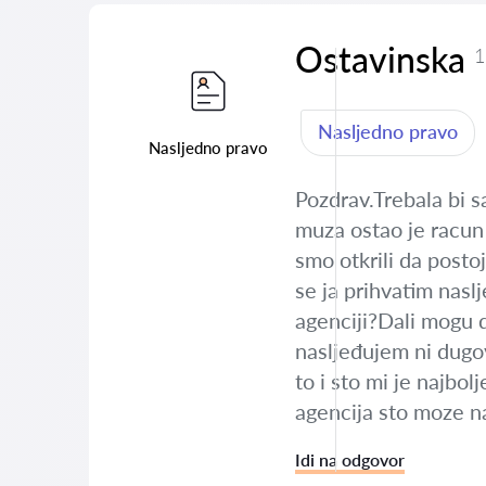
Ostavinska
1
Nasljedno pravo
Nasljedno pravo
Pozdrav.Trebala bi 
muza ostao je racun
smo otkrili da posto
se ja prihvatim nasl
agenciji?Dali mogu 
nasljeđujem ni dugo
to i sto mi je najbol
agencija sto moze na
Idi na odgovor