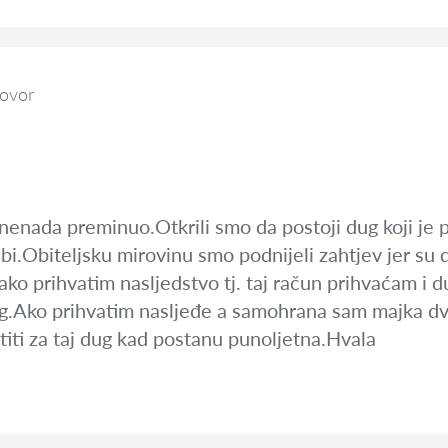
ovor
znenada preminuo.Otkrili smo da postoji dug koji je
ebi.Obiteljsku mirovinu smo podnijeli zahtjev jer su
o prihvatim nasljedstvo tj. taj račun prihvaćam i
 dug.Ako prihvatim nasljeđe a samohrana sam majka d
titi za taj dug kad postanu punoljetna.Hvala