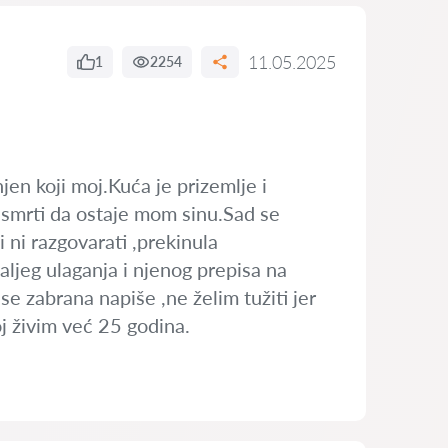
11.05.2025
1
2254
njen koji moj.Kuća je prizemlje i
še smrti da ostaje mom sinu.Sad se
i ni razgovarati ,prekinula
aljeg ulaganja i njenog prepisa na
se zabrana napiše ,ne želim tužiti jer
j živim već 25 godina.