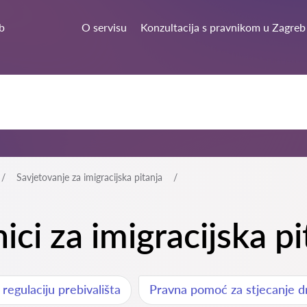
b
O servisu
Konzultacija s pravnikom u Zagreb
Savjetovanje za imigracijska pitanja
nici za imigracijska p
egulaciju prebivališta
Pravna pomoć za stjecanje dr