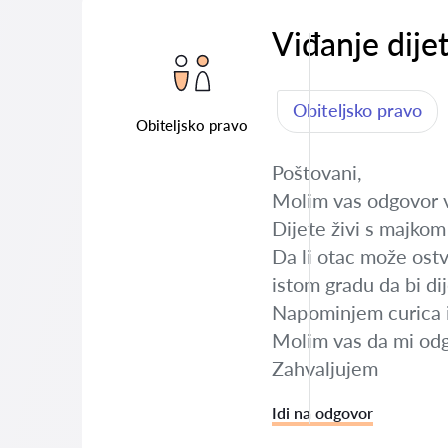
Viđanje dije
Obiteljsko pravo
Obiteljsko pravo
Poštovani,
Molim vas odgovor ve
Dijete živi s majko
Da li otac može ost
istom gradu da bi di
Napominjem curica i
Molim vas da mi odg
Zahvaljujem
Idi na odgovor