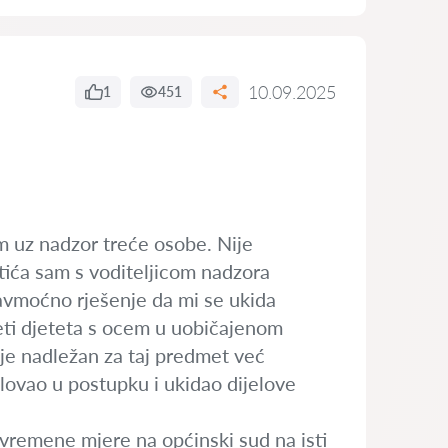
10.09.2025
1
451
 uz nadzor treće osobe. Nije
tića sam s voditeljicom nadzora
avmoćno rješenje da mi se ukida
ti djeteta s ocem u uobičajenom
je nadležan za taj predmet već
lovao u postupku i ukidao dijelove
ivremene mjere na općinski sud na isti