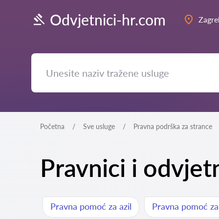
Odvjetnici-hr.com
Zagre
Početna
Sve usluge
Pravna podrška za strance
Pravnici i odvjet
Pravna pomoć za azil
Pravna pomoć za r