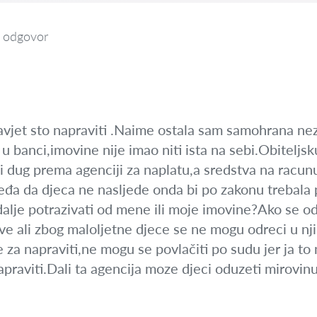
 odgovor
savjet sto napraviti .Naime ostala sam samohrana n
 u banci,imovine nije imao niti ista na sebi.Obitel
ji dug prema agenciji za naplatu,a sredstva na racun
jeđa da djeca ne nasljede onda bi po zakonu trebala p
dalje potrazivati od mene ili moje imovine?Ako se 
ve ali zbog maloljetne djece se ne mogu odreci u nj
je za napraviti,ne mogu se povlačiti po sudu jer ja to
praviti.Dali ta agencija moze djeci oduzeti mirovin