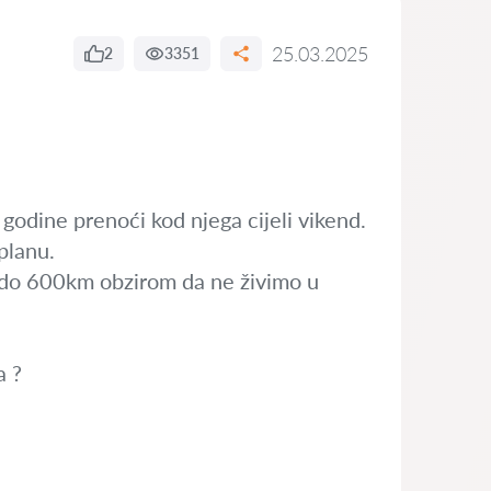
25.03.2025
2
3351
 godine prenoći kod njega cijeli vikend.
planu.
m do 600km obzirom da ne živimo u
a ?