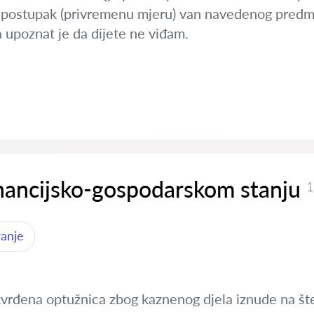
vi postupak (privremenu mjeru) van navedenog predm
a upoznat je da dijete ne viđam.
inancijsko-gospodarskom stanju
1
ranje
tvrđena optužnica zbog kaznenog djela iznude na šte