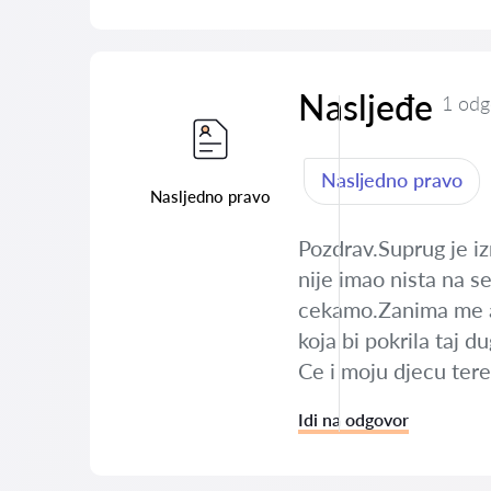
Nasljeđe
1 odg
Nasljedno pravo
Nasljedno pravo
Pozdrav.Suprug je i
nije imao nista na s
cekamo.Zanima me ak
koja bi pokrila taj
Ce i moju djecu tere
Idi na odgovor