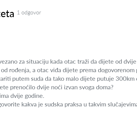
teta
1 odgovor
zano za situaciju kada otac traži da dijete od dvije
m od rođenja, a otac viđa dijete prema dogovorenom 
variti putem suda da tako malo dijete putuje 300k
jete prenoćilo dvije noći izvan svoga doma?
ma dvije godine.
ovorite kakva je sudska praksa u takvim slučajevim