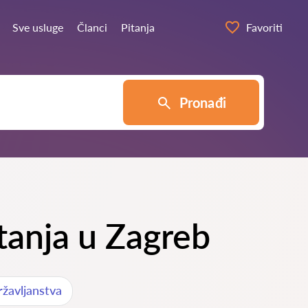
Sve usluge
Članci
Pitanja
Favoriti
Pronađi
itanja u Zagreb
žavljanstva