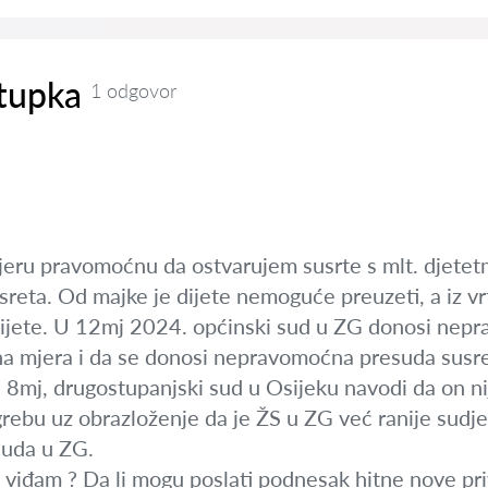
tupka
1 odgovor
ru pravomoćnu da ostvarujem susrte s mlt. djetetm
reta. Od majke je dijete nemoguće preuzeti, a iz vr
dijete. U 12mj 2024. općinski sud u ZG donosi nepr
 mjera i da se donosi nepravomoćna presuda susre
 8mj, drugostupanjski sud u Osijeku navodi da on ni
rebu uz obrazloženje da je ŽS u ZG već ranije sudje
suda u ZG.
e viđam ? Da li mogu poslati podnesak hitne nove pr