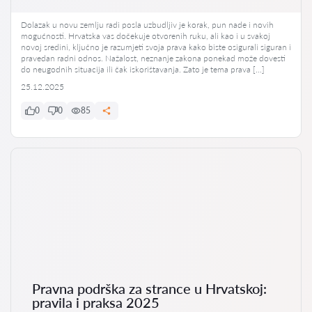
Dolazak u novu zemlju radi posla uzbudljiv je korak, pun nade i novih
mogućnosti. Hrvatska vas dočekuje otvorenih ruku, ali kao i u svakoj
novoj sredini, ključno je razumjeti svoja prava kako biste osigurali siguran i
pravedan radni odnos. Nažalost, neznanje zakona ponekad može dovesti
do neugodnih situacija ili čak iskorištavanja. Zato je tema prava […]
25.12.2025
0
0
85
Pravna podrška za strance u Hrvatskoj:
pravila i praksa 2025