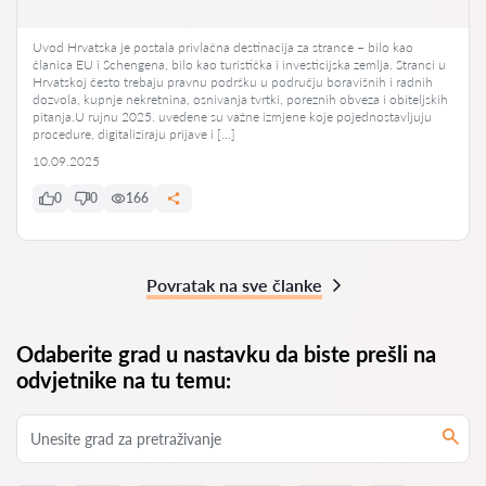
Uvod Hrvatska je postala privlačna destinacija za strance – bilo kao
članica EU i Schengena, bilo kao turistička i investicijska zemlja. Stranci u
Hrvatskoj često trebaju pravnu podršku u području boravišnih i radnih
dozvola, kupnje nekretnina, osnivanja tvrtki, poreznih obveza i obiteljskih
pitanja.U rujnu 2025. uvedene su važne izmjene koje pojednostavljuju
procedure, digitaliziraju prijave i […]
10.09.2025
0
0
166
Povratak na sve članke
Odaberite grad u nastavku da biste prešli na
odvjetnike na tu temu: