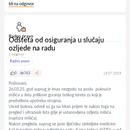
Idi na odgovor
Radno pravo
Odšteta od osiguranja u slučaju
ozljede na radu
1 odgovor
Radno pravo
0
763
15.07.2025
Poštovani,
26.03.25. god suprug je imao nezgodu na poslu- puknuće
mišića u listu prilikom guranja teškog tereta za koji je
predviđena upotreba strojeva.
Usred bolova, odveli su ga na hitan prijem te nakon toga na
pregled i ultrazvuk lista gdje je ustanovljena ozljeda mišića
(ruptura mišića).
Nakon pregleda, suprug se javio liječniku obiteljske medicine
koji je podnio prijavu ozljede na radu. Sama prijava HZZO- u od