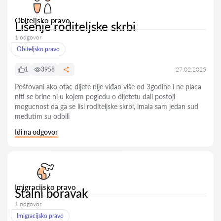
Obiteljsko pravo
Lišenje roditeljske skrbi
1 odgovor
Obiteljsko pravo
1
3958
27.02.2025
Poštovani ako otac dijete nije viđao više od 3godine i ne placa
niti se brine ni u kojem pogledu o dijetetu dali postoji
mogucnost da ga se lisi roditeljske skrbi, imala sam jedan sud
međutim su odbili
Idi na odgovor
Imigracijsko pravo
Stalni boravak
1 odgovor
Imigracijsko pravo