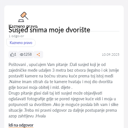
Kazneno pravo
Susjed snima moje dvorište
1 odgovor
Kazneno pravo
1
1258
10.09.2025
Poštovani , upućujem Vam pitanje :Dali susjed koji je od
zajedničke međe udaljen 3 metra bez otvora (legalno i ok )smije
postaviti kamere na bočnu stranu kuće prema toj istoj međi
.Naime imam sttrah da te kamere hvataju i moj dio dvorišta
gdje boravi moja obitelj i mld. dijete .
Drugo pitanje glasi dali taj isti susjed može objavljivati
oglašavati fotografije gdje se pored njegove kuće vidi i moja u
potpunosti sa dvorištem .Ako je moguće poslala bih vam i slike
situacije .Treba mi pravni odgovor za daljnje postupanje prema
azop zahtijevu .Hvala
Idi na odgovor