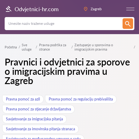
Odvjetnici-hr.com
Zagreb
Sve
Pravna podrška za
Zastupanje u sporovima o
Početna
usluge
strance
imigracijskim pravima
Pravnici i odvjetnici za sporove
o imigracijskim pravima u
Zagreb
Pravna pomoć za azil
Pravna pomoć za regulaciju prebivališta
Pravna pomoć za stjecanje državljanstva
Savjetovanje za imigracijska pitanja
Savjetovanje za imovinska pitanja stranaca
Savjetovanje za međunarodne ugovore o radu