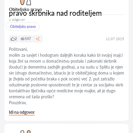
Obiteljsko pravo
pravo skrbnika nad roditeljem
1 odgovor
Obiteljsko pravo
2
547
12.07.2025
Poštovani,
molim za savjet i hodogram daljnjih koraka kako bi svojoj majci
koja živi sa mnom u domaćinstvu postala i zakonski skrbnik
(budući je dementna zadnjih godina), a na sudu u Splitu je njen
sin (drugo domaćinstvo, izbacio je iz obitelčjskog doma u kojem
je živjela od početka braka s pok ocem) već 2. put zatražio
oduzimanje poslovne sposobnosti te je centar za socijalnu skrb
kontaktirao liječnika opće medicine moje majke, ali je dugo
vremena od tada prošlo?
Pouzdrav,
Idi na odgovor