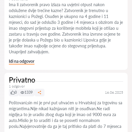
Ima li zatvorenik pravo izlaza na uvjetni otpust nakon
odslužene dvije trećine kazne? Zatvorenik je trenutno u
kaznionici u Požegi. Osuđen je ukupno na 4 godine i 11
mjeseci, do sad je odslužio 3 godine i 4 mjeseca s obzirom da je
imao stegovni prijestup za korištenje mobitela koji je otišao u
zastaru u travnju ove godine. Zatvorenik ima izvrsne ocjene te
je prije dolaska u Požegu bio u kaznionici Lipovica gdje je
također imao najbolje ocjene do stegovnog prijestupa.
Unaprijed zahvaljujem.
Idi na odgovor
Privatno
1 odgovor
0
1339
16.06.2025
Poštovani,sin mi je prvi put uhvaćen u Hrvatskoj za trgovinu sa
migrantima.Nije nikad kažnjavan niti je osuđivan.Ne radi
nigdje,a to je uradio zbog duga koji je imao od 9000 eura za
auto.Mislio je to uraditi i da se posveti normalnom
poslu.Najvjerovatnije da ga je taj pritisko da plati do 7 mjeseca