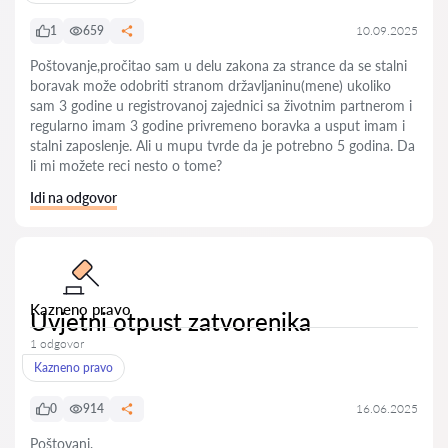
1
659
10.09.2025
Poštovanje,pročitao sam u delu zakona za strance da se stalni
boravak može odobriti stranom državljaninu(mene) ukoliko
sam 3 godine u registrovanoj zajednici sa životnim partnerom i
regularno imam 3 godine privremeno boravka a usput imam i
stalni zaposlenje. Ali u mupu tvrde da je potrebno 5 godina. Da
li mi možete reci nesto o tome?
Idi na odgovor
Kazneno pravo
Uvjetni otpust zatvorenika
1 odgovor
Kazneno pravo
0
914
16.06.2025
Poštovani,