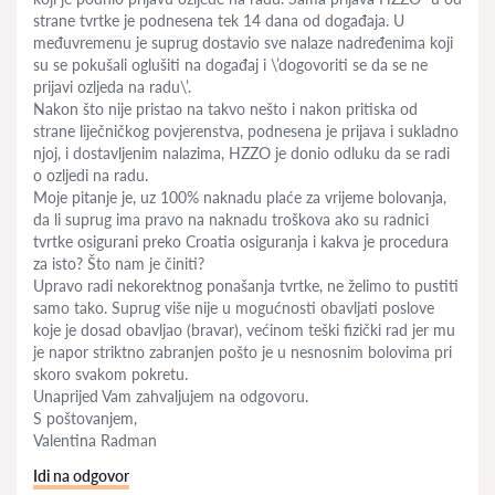
strane tvrtke je podnesena tek 14 dana od događaja. U
međuvremenu je suprug dostavio sve nalaze nadređenima koji
su se pokušali oglušiti na događaj i \’dogovoriti se da se ne
prijavi ozljeda na radu\’.
Nakon što nije pristao na takvo nešto i nakon pritiska od
strane liječničkog povjerenstva, podnesena je prijava i sukladno
njoj, i dostavljenim nalazima, HZZO je donio odluku da se radi
o ozljedi na radu.
Moje pitanje je, uz 100% naknadu plaće za vrijeme bolovanja,
da li suprug ima pravo na naknadu troškova ako su radnici
tvrtke osigurani preko Croatia osiguranja i kakva je procedura
za isto? Što nam je činiti?
Upravo radi nekorektnog ponašanja tvrtke, ne želimo to pustiti
samo tako. Suprug više nije u mogućnosti obavljati poslove
koje je dosad obavljao (bravar), većinom teški fizički rad jer mu
je napor striktno zabranjen pošto je u nesnosnim bolovima pri
skoro svakom pokretu.
Unaprijed Vam zahvaljujem na odgovoru.
S poštovanjem,
Valentina Radman
Idi na odgovor