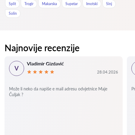
Split
Trogir
Makarska
Supetar
Imotski
Sinj
Solin
Najnovije recenzije
Vladimir Gizdavić
V
28.04.2026
Može li neko da napiše e mail adresu odvjetnice Maje
P
Čuljak ?