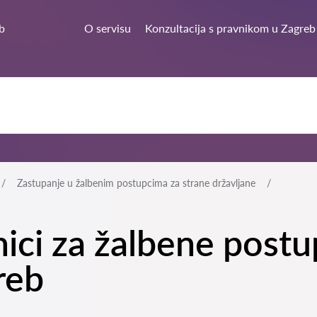
b
O servisu
Konzultacija s pravnikom u Zagreb
Zastupanje u žalbenim postupcima za strane državljane
nici za žalbene post
reb