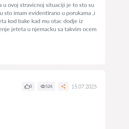
 ovoj stravicnoj situaciji je to sto su
tu sto imam evidentirano u porukama ,i
eta kod bake kad mu otac dodje iz
jenje jeteta u njemacku sa takvim ocem
15.07.2025
0
526