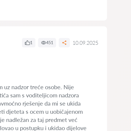
10.09.2025
1
451
 uz nadzor treće osobe. Nije
tića sam s voditeljicom nadzora
avmoćno rješenje da mi se ukida
ti djeteta s ocem u uobičajenom
je nadležan za taj predmet već
lovao u postupku i ukidao dijelove