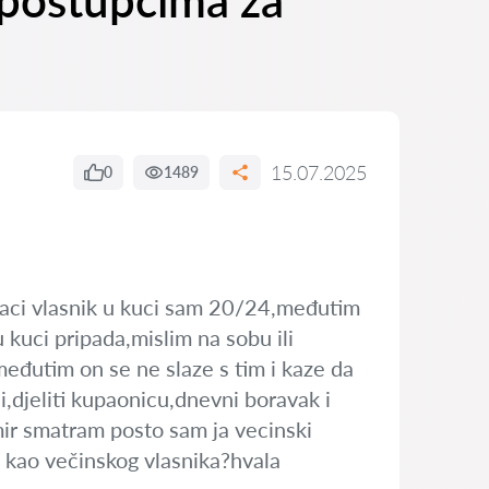
 postupcima za
15.07.2025
0
1489
znaci vlasnik u kuci sam 20/24,međutim
 kuci pripada,mislim na sobu ili
međutim on se ne slaze s tim i kaze da
,djeliti kupaonicu,dnevni boravak i
mir smatram posto sam ja vecinski
a kao večinskog vlasnika?hvala