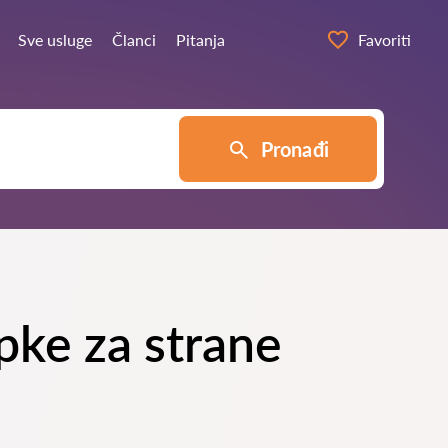
Sve usluge
Članci
Pitanja
Favoriti
Pronađi
upke za strane