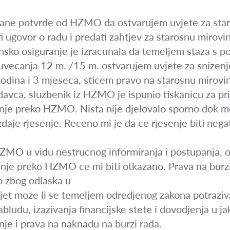
ane potvrde od HZMO da ostvarujem uvjete za staro
i ugovor o radu i predati zahtjev za starosnu mirovi
insko osiguranje je izracunala da temeljem staza s 
uvecanja 12 m. /15 m. ostvarujem uvjete za snizenj
odina i 3 mjeseca, sticem pravo na starosnu mirovi
avca, sluzbenik iz HZMO je ispunio tiskanicu za pr
nje preko HZMO. Nista nije djelovalo sporno dok me 
izdaje rjesenje. Receno mi je da ce rjesenje biti ne
MO u vidu nestrucnog informiranja i postupanja, os
nje preko HZMO ce mi biti otkazano. Prava na burzi
 zbog odlaska u
jet moze li se temeljem odredjenog zakona potraziv
bludu, izazivanja financijske stete i dovodjenja u ja
je i prava na naknadu na burzi rada.