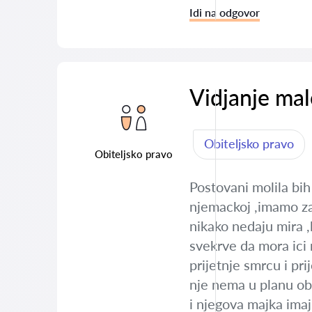
Idi na odgovor
Vidjanje mal
Obiteljsko pravo
Obiteljsko pravo
Postovani molila bih
njemackoj ,imamo zaj
nikako nedaju mira ,l
svekrve da mora ici n
prijetnje smrcu i pr
nje nema u planu obi
i njegova majka imaj