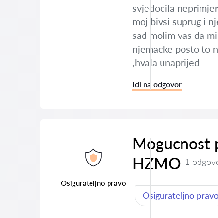
svjedocila neprimjer
moj bivsi suprug i n
sad molim vas da mi
njemacke posto to n
,hvala unaprijed
Idi na odgovor
Mogucnost p
HZMO
1 odgov
Osigurateljno pravo
Osigurateljno prav