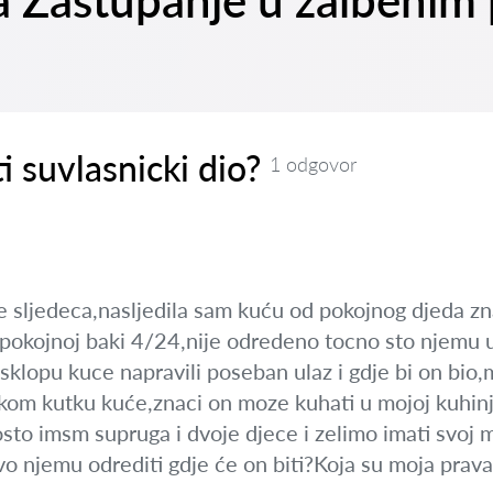
na Zastupanje u žalbenim
i suvlasnicki dio?
1 odgovor
 je sljedeca,nasljedila sam kuću od pokojnog djeda 
 pokojnoj baki 4/24,nije odredeno tocno sto njemu u
sklopu kuce napravili poseban ulaz i gdje bi on bio,
kom kutku kuće,znaci on moze kuhati u mojoj kuhinji
osto imsm supruga i dvoje djece i zelimo imati svoj 
vo njemu odrediti gdje će on biti?Koja su moja prav