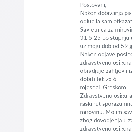
Postovani,
Nakon dobivanja pis
odlucila sam otkazat
Savjetnica za mirov
31.5.25 po stupnju 
uz moju dob od 59 g
Nakon odjave poslod
zdravstveno osigura
obradjuje zahtjev i 
dobiti tek za 6
mjeseci. Greskom HZ
Zdravstveno osigura
raskinut sporazumno
mirovinu. Molim sav
zbog dovodjenja u za
zdravstveno osiguran