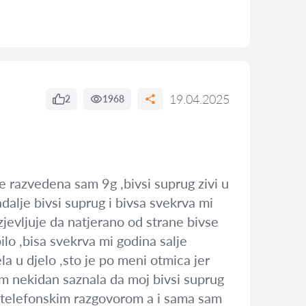
19.04.2025
2
1968
me razvedena sam 9g ,bivsi suprug zivi u
alje bivsi suprug i bivsa svekrva mi
izjevljuje da natjerano od strane bivse
ilo ,bisa svekrva mi godina salje
la u djelo ,sto je po meni otmica jer
sam nekidan saznala da moj bivsi suprug
o telefonskim razgovorom a i sama sam