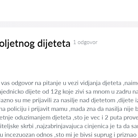
oljetnog dijeteta
1 odgovor
 vas odgovor na pitanje u vezi vidjanja djeteta ,nai
ednicko dijete od 12g koje zivi sa mnom u zadru nad
azno su me prijavili za nasilje nad djetetom ,dijete 
a policiju i prijavit mamu ,mada zna da nasilja nije b
ijetnje oduzimanjem djeteta ,sto je vec i 2 puta prove
teljske skrbi ,najzabrinjavajuca cinjenica je ta da 
u incezuozan odnos ,sto mi je bivsi suprug i prizna