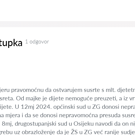
tupka
1 odgovor
ru pravomoćnu da ostvarujem susrte s mlt. djetetm
reta. Od majke je dijete nemoguće preuzeti, a iz vr
dijete. U 12mj 2024. općinski sud u ZG donosi nepr
 mjera i da se donosi nepravomoćna presuda susre
 8mj, drugostupanjski sud u Osijeku navodi da on ni
rebu uz obrazloženje da je ŽS u ZG već ranije sudje