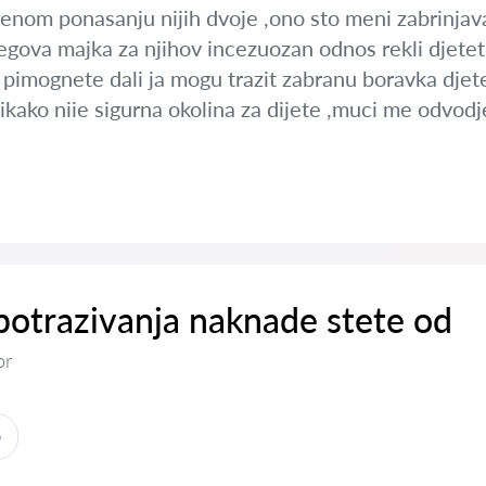
enom ponasanju nijih dvoje ,ono sto meni zabrinjava u
jegova majka za njihov incezuozan odnos rekli djete
 pimognete dali ja mogu trazit zabranu boravka djet
ikako niie sigurna okolina za dijete ,muci me odvod
otrazivanja naknade stete od
or
o