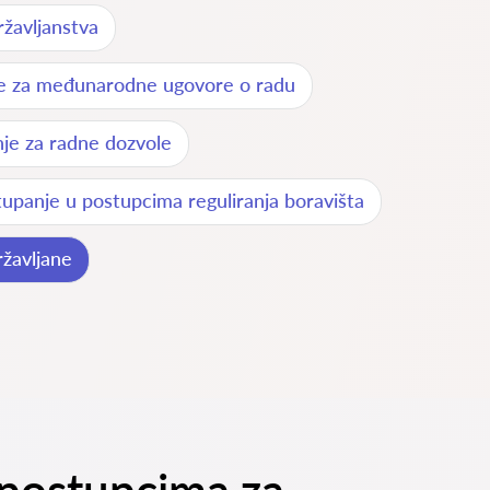
žavljanstva
je za međunarodne ugovore o radu
je za radne dozvole
upanje u postupcima reguliranja boravišta
žavljane