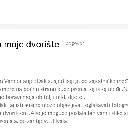
a moje dvorište
1 odgovor
 Vam pitanje :Dali susjed koji je od zajedničke međ
 kamere na bočnu stranu kuće prema toj istoj međi .
je boravi moja obitelj i mld. dijete .
ali taj isti susjed može objavljivati oglašavati fotog
 dvorištem .Ako je moguće poslala bih vam i slike si
prema azop zahtijevu .Hvala