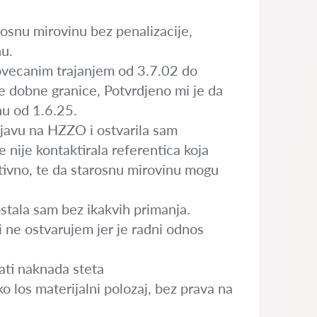
snu mirovinu bez penalizacije,
nu.
povecanim trajanjem od 3.7.02 do
e dobne granice, Potvrdjeno mi je da
nu od 1.6.25.
ijavu na HZZO i ostvarila sam
nije kontaktirala referentica koja
gativno, te da starosnu mirovinu mogu
tala sam bez ikakvih primanja.
 ne ostvarujem jer je radni odnos
ati naknada steta
ko los materijalni polozaj, bez prava na