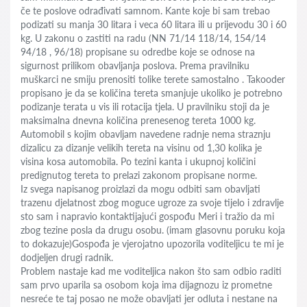
če te poslove odrađivati samnom. Kante koje bi sam trebao
podizati su manja 30 litara i veca 60 litara ili u prijevodu 30 i 60
kg. U zakonu o zastiti na radu (NN 71/14 118/14, 154/14
94/18 , 96/18) propisane su odredbe koje se odnose na
sigurnost prilikom obavljanja poslova. Prema pravilniku
muškarci ne smiju prenositi tolike terete samostalno . Takooder
propisano je da se količina tereta smanjuje ukoliko je potrebno
podizanje terata u vis ili rotacija tjela. U pravilniku stoji da je
maksimalna dnevna količina prenesenog tereta 1000 kg.
Automobil s kojim obavljam navedene radnje nema straznju
dizalicu za dizanje velikih tereta na visinu od 1,30 kolika je
visina kosa automobila. Po tezini kanta i ukupnoj količini
predignutog tereta to prelazi zakonom propisane norme.
Iz svega napisanog proizlazi da mogu odbiti sam obavljati
trazenu djelatnost zbog moguce ugroze za svoje tijelo i zdravlje
sto sam i napravio kontaktijajući gospođu Meri i tražio da mi
zbog tezine posla da drugu osobu. (imam glasovnu poruku koja
to dokazuje)Gospođa je vjerojatno upozorila voditeljicu te mi je
dodjeljen drugi radnik.
Problem nastaje kad me voditeljica nakon što sam odbio raditi
sam prvo uparila sa osobom koja ima dijagnozu iz prometne
nesreće te taj posao ne može obavljati jer odluta i nestane na