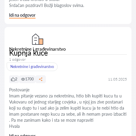
Srdačan pozdrav!I Božji blagoslov svima.
Idi na odgovor
Nekretnine i građevinarstvo
Kupnja kuce
1 odgovor
Nekretnine i građevinarstvo
2
1700
11.05.2025
Postovanje
Imam pitanje vezano za nekretninu, htio bih kupiti kucu tu u
Vukovaru od jednog starijeg covjeka , u njoj jos zive postanari
koji su dugo tu i sad ako ja zelim kupiti kucu ja te nebi htio da
imam postanare nego kucu za sebe, ali ih nemam pravo izbaciti
. Pa me zanimam kako i sta se moze napraviti
Hvala
Idi na odgovor