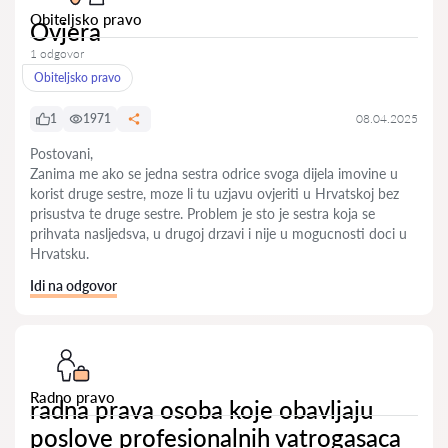
Obiteljsko pravo
Ovjera
1 odgovor
Obiteljsko pravo
1
1971
08.04.2025
Postovani,
Zanima me ako se jedna sestra odrice svoga dijela imovine u
korist druge sestre, moze li tu uzjavu ovjeriti u Hrvatskoj bez
prisustva te druge sestre. Problem je sto je sestra koja se
prihvata nasljedsva, u drugoj drzavi i nije u mogucnosti doci u
Hrvatsku.
Idi na odgovor
Radno pravo
radna prava osoba koje obavljaju
poslove profesionalnih vatrogasaca