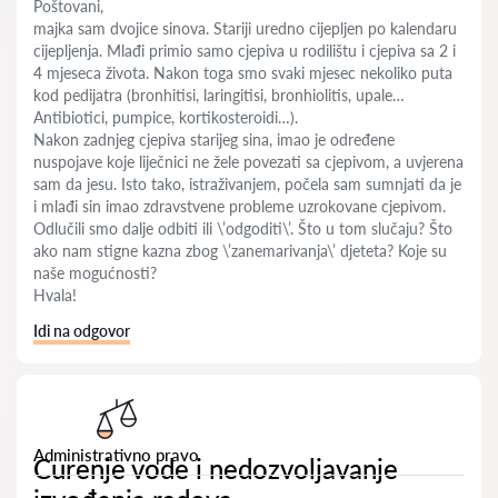
Poštovani,
majka sam dvojice sinova. Stariji uredno cijepljen po kalendaru
cijepljenja. Mlađi primio samo cjepiva u rodilištu i cjepiva sa 2 i
4 mjeseca života. Nakon toga smo svaki mjesec nekoliko puta
kod pedijatra (bronhitisi, laringitisi, bronhiolitis, upale…
Antibiotici, pumpice, kortikosteroidi…).
Nakon zadnjeg cjepiva starijeg sina, imao je određene
nuspojave koje liječnici ne žele povezati sa cjepivom, a uvjerena
sam da jesu. Isto tako, istraživanjem, počela sam sumnjati da je
i mlađi sin imao zdravstvene probleme uzrokovane cjepivom.
Odlučili smo dalje odbiti ili \’odgoditi\’. Što u tom slučaju? Što
ako nam stigne kazna zbog \’zanemarivanja\’ djeteta? Koje su
naše mogućnosti?
Hvala!
Idi na odgovor
Administrativno pravo
Curenje vode i nedozvoljavanje