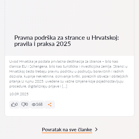
Pravna podrška za strance u Hrvatskoj:
pravila i praksa 2025
Uvod Hrvatska je postala privlačna destinacija za strance – bilo kao
članica EU i Schengena, bilo kao turistička i investicijska zemlja. Stranci u
Hrvatskoj često trebaju pravnu podršku u području boravišnih i radnih
dozvola, kupnje nekretnina, osnivanja tvrtki, poreznih obveza i obiteljskih
pitanja.U rujnu 2025. uvedene su važne izmjene koje pojednostavljuju
procedure, digitaliziraju prijave i […]
10.09.2025
0
0
168
Povratak na sve članke