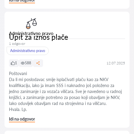
Administrativno pravo
Upit za iznos plače
1 odgovor
Administrativno pravo
1
588
12.07.2025
Poštovani
Da li mi poslodavac smije isplačivati plaču kao za NKV
kvalifikaciju, iako ja imam SSS i naknadno još položeno za
jedno zanimanje i za vozača viličara. Sve je navedeno u radnoj
knjižici, a zanimanje potrebno za posao koji obavljam je NKV,
Iako oduvijek obavljam rad na strojevima i na viličaru.
Hvala. Lp.
Idi na odgovor