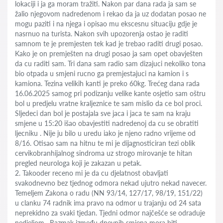
lokaciji i ja ga moram tražiti. Nakon par dana rada ja sam se
žalio njegovom nadredenom i rekao da ja uz dodatan posao ne
mogu paziti i na njega i opisao mu ekscesnu situaciju gdje je
nasrnuo na turista. Nakon svih upozorenja ostao je raditi
samnom te je premjesten tek kad je trebao raditi drugi posao.
Kako je on premješten na drugi posao ja sam opet obavješten
da cu raditi sam. Tri dana sam radio sam dizajuci nekoliko tona
bio otpada u smjeni rucno ga premjestajuci na kamion i s
kamiona. Tezina velikih kanti je preko 60kg. Trećeg dana rada
16.06.2025 samog pri podizanju velike kante osjetio sam oštru
bol u predjelu vratne kraljeznice te sam mislio da ce bol proci.
Sljedeci dan bol je postajala sve jaca i jaca te sam na kraju
smjene u 15:20 išao obavjestiti nadredenoj da cu se obratiti
ljecniku . Nije ju bilo u uredu iako je njeno radno vrijeme od
8/16. Otisao sam na hitnu te mi je dijagnosticiran tezi oblik
cervikobranhijalnog sindroma uz strogo mirovanje te hitan
pregled neurologa koji je zakazan u petak.
2. Takooder receno mi je da cu djelatnost obavljati
svakodnevno bez tjednog odmora nekad ujutro nekad navecer.
Temeljem Zakona o radu (NN 93/14, 127/17, 98/19, 151/22)
u clanku 74 radnik ima pravo na odmor u trajanju od 24 sata
neprekidno za svaki tjedan. Tjedni odmor najčešće se odraduje
nedjeljom . Razmak između dnevnih smjena mora biti