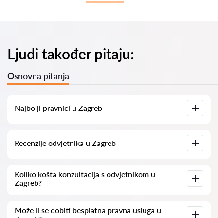
Ljudi također pitaju:
Osnovna pitanja
Najbolji pravnici u Zagreb
Imamo popis najboljih pravnika u Zagreb s potpunim
Recenzije odvjetnika u Zagreb
informacijama. Cijene, recenzije, telefonski brojevi i adrese.
Na našoj platformi prikupljamo stvarne recenzije o
Koliko košta konzultacija s odvjetnikom u
odvjetnicima. Ne brišemo negativne recenzije niti postoji
Zagreb?
mogućnost njihovog lažnog povećavanja.
Konzultacije s odvjetnicima u Zagreb kreću se od 50 eur pa
Može li se dobiti besplatna pravna usluga u
nadalje (cijene mogu varirati ovisno o složenosti pitanja i