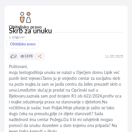
Obiteljsko pravo
Skrb za unuku
1 odgovor
Obiteljsko pravo
2
1698
11.05.2025
Poštovani,
moja šestogodišnja unuka se nalazi u Dječjem domu Lipik već
punih šest mjeseci.Tamo ju je smjestio centar za socijalnu skrb
na poziv majke.Ja sam se javila centru da želim preuzeti skrb o
unuci,međutim slučaj je predat na Općinski sud u
Bjelovaru,saznala sam pod brojem R1 ob-622/2024,protiv oca
i majke oduzimanja prava na stanovanje s djetetom.Na
ročištima je sudac Ivan Poljak.Moje pitanje je zašto se tako
dugo čeka na presudu,gdje će dijete stanovati? Sada
nadležnost ima centar Požega.Da li bi mi odvjetnik mogao
pomoći da unuku dovedem u dom kojemu ona pripada? Na
jesen treba krenuti u školu.