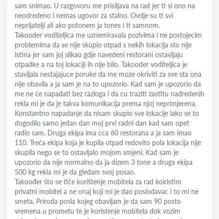
sam snimao. U razgovoru me prisiljava na rad jer ti si ono na
neodredeno i nemas ugovor za stalno. Ovdje su ti svi
neprijatelji ali ako potonem ja tones i ti samnom.
Takooder voditeljica me uznemiravala pozivima i ne postojecim
problemima da se nije skupio otpad s nekih lokacija sto nije
istina jer sam joj slikao gdje navedeni restorani ostavljaju
otpadke a na toj lokaciji ih nije bilo. Takooder voditeljica je
stavljala nestajajuce poruke da me moze okriviti za sve sta ona
nije obavila a ja sam je na to upozorio. Kad sam je upozorio da
me ne će napadati bez razloga i da cu traziti zastitu nadredenih
rekla mi je da je takva komunikacija prema njoj neprimjerena.
Konstantno napadanje da nisam skupio sve lokacije iako se to
dogodilo samo jedan dan moj prvi radni dan kad sam opet
radio sam. Druga ekipa ima cca 60 restorana a ja sam imao
110. Treća ekipa koja je kupila otpad redovito pola lokacija nije
skupila nego se to ostavljalo mojom smjeni. Kad sam je
upozorio da nije normalno da ja dizem 3 tone a druga ekipa
500 kg rekla mi je da gledam svoj posao.
Takoođer što se tiče korištenje mobitela za rad koiristim
privatni mobitel a ne onaj koji mi je dao poslodavac i to mi ne
smeta. Priroda posla kojeg obavljam je da sam 90 posto
vremena u prometu te je koristenje mobitela dok vozim