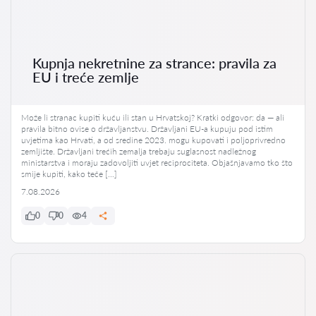
Kupnja nekretnine za strance: pravila za
EU i treće zemlje
Može li stranac kupiti kuću ili stan u Hrvatskoj? Kratki odgovor: da — ali
pravila bitno ovise o državljanstvu. Državljani EU-a kupuju pod istim
uvjetima kao Hrvati, a od sredine 2023. mogu kupovati i poljoprivredno
zemljište. Državljani trećih zemalja trebaju suglasnost nadležnog
ministarstva i moraju zadovoljiti uvjet reciprociteta. Objašnjavamo tko što
smije kupiti, kako teče […]
7.08.2026
0
0
4