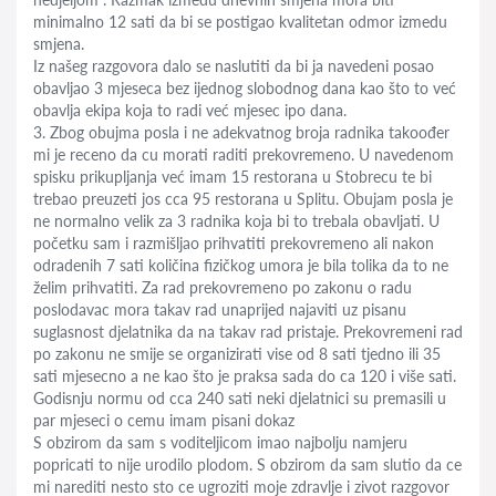
minimalno 12 sati da bi se postigao kvalitetan odmor izmedu
smjena.
Iz našeg razgovora dalo se naslutiti da bi ja navedeni posao
obavljao 3 mjeseca bez ijednog slobodnog dana kao što to već
obavlja ekipa koja to radi već mjesec ipo dana.
3. Zbog obujma posla i ne adekvatnog broja radnika takoođer
mi je receno da cu morati raditi prekovremeno. U navedenom
spisku prikupljanja već imam 15 restorana u Stobrecu te bi
trebao preuzeti jos cca 95 restorana u Splitu. Obujam posla je
ne normalno velik za 3 radnika koja bi to trebala obavljati. U
početku sam i razmišljao prihvatiti prekovremeno ali nakon
odradenih 7 sati količina fizičkog umora je bila tolika da to ne
želim prihvatiti. Za rad prekovremeno po zakonu o radu
poslodavac mora takav rad unaprijed najaviti uz pisanu
suglasnost djelatnika da na takav rad pristaje. Prekovremeni rad
po zakonu ne smije se organizirati vise od 8 sati tjedno ili 35
sati mjesecno a ne kao što je praksa sada do ca 120 i više sati.
Godisnju normu od cca 240 sati neki djelatnici su premasili u
par mjeseci o cemu imam pisani dokaz
S obzirom da sam s voditeljicom imao najbolju namjeru
popricati to nije urodilo plodom. S obzirom da sam slutio da ce
mi narediti nesto sto ce ugroziti moje zdravlje i zivot razgovor