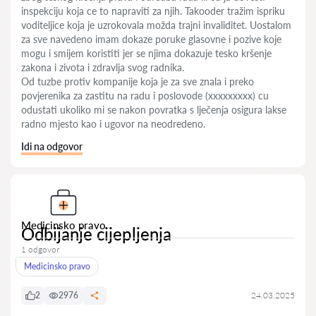
inspekciju koja ce to napraviti za njih. Takooder tražim ispriku
voditeljice koja je uzrokovala možda trajni invaliditet. Uostalom
za sve navedeno imam dokaze poruke glasovne i pozive koje
mogu i smijem koristiti jer se njima dokazuje tesko kršenje
zakona i zivota i zdravlja svog radnika.
Od tuzbe protiv kompanije koja je za sve znala i preko
povjerenika za zastitu na radu i poslovode (xxxxxxxxx) cu
odustati ukoliko mi se nakon povratka s lječenja osigura lakse
radno mjesto kao i ugovor na neodredeno.
Idi na odgovor
Medicinsko pravo
Odbijanje cijepljenja
1 odgovor
Medicinsko pravo
2
2976
24.03.2025