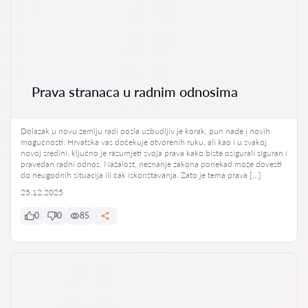
Prava stranaca u radnim odnosima
Dolazak u novu zemlju radi posla uzbudljiv je korak, pun nade i novih
mogućnosti. Hrvatska vas dočekuje otvorenih ruku, ali kao i u svakoj
novoj sredini, ključno je razumjeti svoja prava kako biste osigurali siguran i
pravedan radni odnos. Nažalost, neznanje zakona ponekad može dovesti
do neugodnih situacija ili čak iskorištavanja. Zato je tema prava […]
25.12.2025
0
0
85