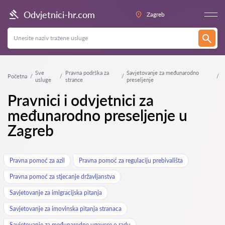
Odvjetnici-hr.com
Zagreb
Sve
Pravna podrška za
Savjetovanje za međunarodno
Početna
usluge
strance
preseljenje
Pravnici i odvjetnici za
međunarodno preseljenje u
Zagreb
Pravna pomoć za azil
Pravna pomoć za regulaciju prebivališta
Pravna pomoć za stjecanje državljanstva
Savjetovanje za imigracijska pitanja
Savjetovanje za imovinska pitanja stranaca
Savjetovanje za međunarodne ugovore o radu