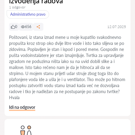
izvođenja radova
1 odgovor
Administrativno pravo
0
656
12.07.2025
Poštovani, iz stana iznad mene u moje kupatilo svakodnevno
propušta kroz strop oko dvije litre vode i isto tako slijeva se po
zidovima. Poplavljen je stan i ispod i pored mene. Gospodin ne
pušta vodoinstalatere jer stan iznajmljuje. Tvrtka za upravljanje
zgradom ne poduzima ništa iako su na uvid dobili slike a i
mailove. Isto tako rečeno nam je da je hitnoća ali da se
strpimo. U mojem stanu prijeti udar struje zbog toga što do
plafonjere voda ide a ušla je i u ventilator. Tko može po hitnom
postupku zatvoriti vodu stanu iznad kada već ne dozvoljava
radove i tko je nadležan za ne postupanje po zakonu tvrtke?
Hvala
Idi na odgovor