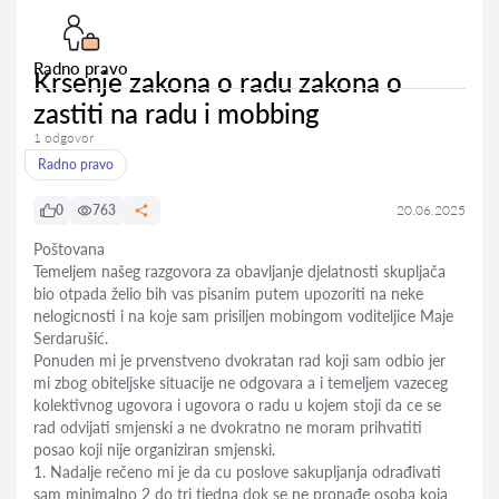
Radno pravo
Krsenje zakona o radu zakona o
zastiti na radu i mobbing
1 odgovor
Radno pravo
0
763
20.06.2025
Poštovana
Temeljem našeg razgovora za obavljanje djelatnosti skupljača
bio otpada želio bih vas pisanim putem upozoriti na neke
nelogicnosti i na koje sam prisiljen mobingom voditeljice Maje
Serdarušić.
Ponuden mi je prvenstveno dvokratan rad koji sam odbio jer
mi zbog obiteljske situacije ne odgovara a i temeljem vazeceg
kolektivnog ugovora i ugovora o radu u kojem stoji da ce se
rad odvijati smjenski a ne dvokratno ne moram prihvatiti
posao koji nije organiziran smjenski.
1. Nadalje rečeno mi je da cu poslove sakupljanja odrađivati
sam minimalno 2 do tri tjedna dok se ne pronađe osoba koja