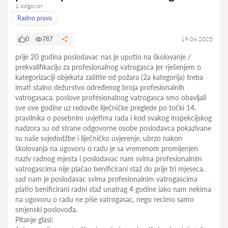
1 odgovor
Radno pravo
0
787
19.04.2025
prije 20 godina poslodavac nas je uputio na školovanje /
prekvalifikaciju za profesionalnog vatrogasca jer rješenjem o
kategorizaciji objekata zaštite od požara (2a kategorija) treba
imati stalno dežurstvo određenog broja profesionalnih
vatrogasaca. poslove profesionalnog vatrogasca smo obavljali
sve ove godine uz redovite liječničke preglede po točki 14.
pravilnika o posebnim uvjetima rada i kod svakog inspekcijskog
nadzora su od strane odgovorne osobe poslodavca pokazivane
su naše svjedodžbe i liječničko uvjerenje. ubrzo nakon
školovanja na ugovoru o radu je sa vremenom promijenjen
naziv radnog mjesta i poslodavac nam svima profesionalnim
vatrogascima nije plačao benificirani staž do prije tri mjeseca.
sad nam je poslodavac svima profesionalnim vatrogascima
platio benificirani radni staž unatrag 4 godine iako nam nekima
na ugovoru o radu ne piše vatrogasac, nego recimo samo
smjenski poslovođa.
Pitanje glasi: