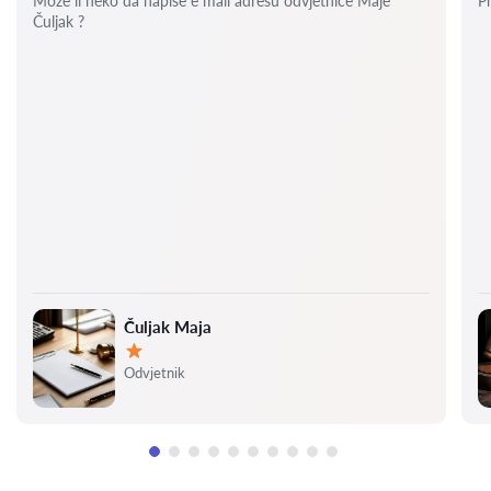
Može li neko da napiše e mail adresu odvjetnice Maje
P
Čuljak ?
Čuljak Maja
Ocjena:
Odvjetnik