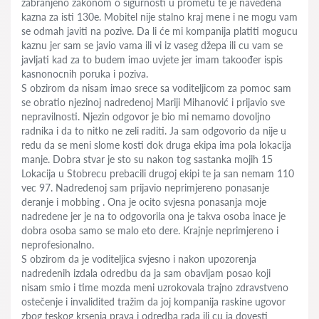
zabranjeno zakonom o sigurnosti u prometu te je navedena
kazna za isti 130e. Mobitel nije stalno kraj mene i ne mogu vam
se odmah javiti na pozive. Da li će mi kompanija platiti mogucu
kaznu jer sam se javio vama ili vi iz vaseg džepa ili cu vam se
javljati kad za to budem imao uvjete jer imam takoođer ispis
kasnonocnih poruka i poziva.
S obzirom da nisam imao srece sa voditeljicom za pomoc sam
se obratio njezinoj nadredenoj Mariji Mihanović i prijavio sve
nepravilnosti. Njezin odgovor je bio mi nemamo dovoljno
radnika i da to nitko ne zeli raditi. Ja sam odgovorio da nije u
redu da se meni slome kosti dok druga ekipa ima pola lokacija
manje. Dobra stvar je sto su nakon tog sastanka mojih 15
Lokacija u Stobrecu prebacili drugoj ekipi te ja san nemam 110
vec 97. Nadredenoj sam prijavio neprimjereno ponasanje
deranje i mobbing . Ona je ocito svjesna ponasanja moje
nadredene jer je na to odgovorila ona je takva osoba inace je
dobra osoba samo se malo eto dere. Krajnje neprimjereno i
neprofesionalno.
S obzirom da je voditeljica svjesno i nakon upozorenja
nadredenih izdala odredbu da ja sam obavljam posao koji
nisam smio i time mozda meni uzrokovala trajno zdravstveno
ostečenje i invalidited tražim da joj kompanija raskine ugovor
zbog teskog krsenja prava i odredba rada ili cu ja dovesti