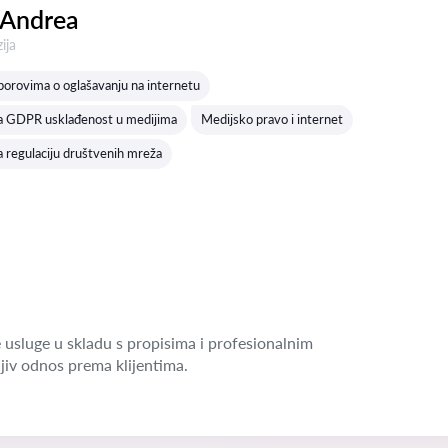
 Andrea
a:
ija
porovima o oglašavanju na internetu
za GDPR usklađenost u medijima
Medijsko pravo i internet
a regulaciju društvenih mreža
 usluge u skladu s propisima i profesionalnim
jiv odnos prema klijentima.