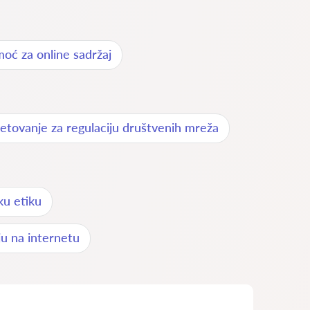
oć za online sadržaj
jetovanje za regulaciju društvenih mreža
ku etiku
u na internetu