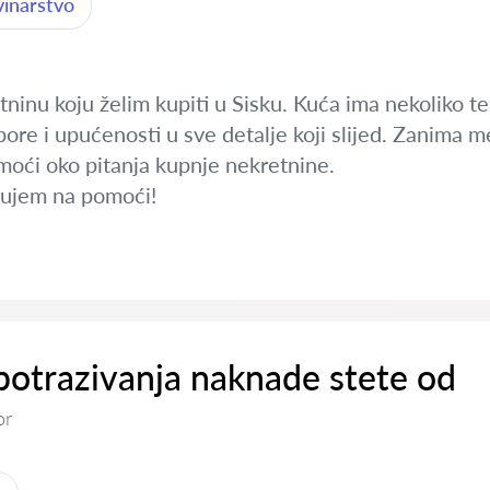
vinarstvo
inu koju želim kupiti u Sisku. Kuća ima nekoliko ter
ore i upućenosti u sve detalje koji slijed. Zanima m
moći oko pitanja kupnje nekretnine.
jujem na pomoći!
otrazivanja naknade stete od
or