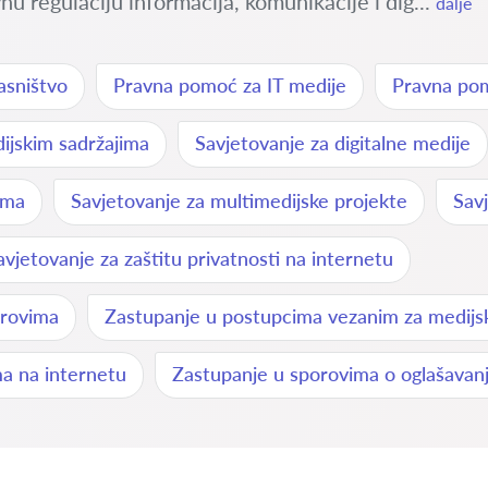
u regulaciju informacija, komunikacije i dig...
dalje
asništvo
Pravna pomoć za IT medije
Pravna pom
ijskim sadržajima
Savjetovanje za digitalne medije
ima
Savjetovanje za multimedijske projekte
Sav
avjetovanje za zaštitu privatnosti na internetu
orovima
Zastupanje u postupcima vezanim za medijs
a na internetu
Zastupanje u sporovima o oglašavanj