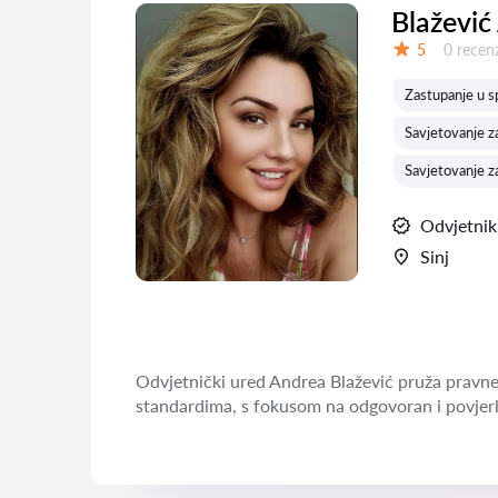
Blažević
Recenzij
5
0 recenz
Ocjena:
Zastupanje u s
Savjetovanje 
Savjetovanje z
Odvjetnik
Sinj
Odvjetnički ured Andrea Blažević pruža pravne
standardima, s fokusom na odgovoran i povjerl