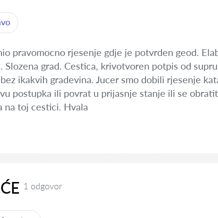
avo
nio pravomocno rjesenje gdje je potvrden geod. Ela
 Slozena grad. Cestica, krivotvoren potpis od supru
bez ikakvih gradevina. Jucer smo dobili rjesenje katas
u postupka ili povrat u prijasnje stanje ili se obrati
na toj cestici. Hvala
UĆE
1 odgovor