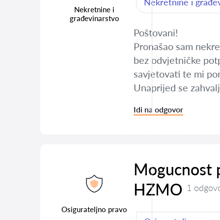
Nekretnine i građe
Nekretnine i
građevinarstvo
Poštovani!
Pronašao sam nekretn
bez odvjetničke potp
savjetovati te mi po
Unaprijed se zahval
Idi na odgovor
Mogucnost p
HZMO
1 odgov
Osigurateljno pravo