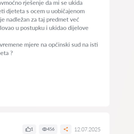
avmoćno rješenje da mi se ukida
ti djeteta s ocem u uobičajenom
je nadležan za taj predmet već
lovao u postupku i ukidao dijelove
ivremene mjere na općinski sud na isti
eta ?
12.07.2025
1
456