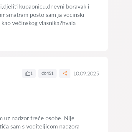
,djeliti kupaonicu,dnevni boravak i
mir smatram posto sam ja vecinski
a kao večinskog vlasnika?hvala
10.09.2025
1
451
 uz nadzor treće osobe. Nije
tića sam s voditeljicom nadzora