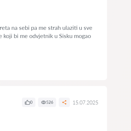
eta na sebi pa me strah ulaziti u sve
e koji bi me odvjetnik u Sisku mogao
15.07.2025
0
526