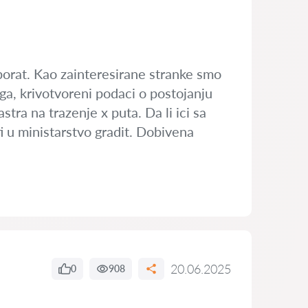
borat. Kao zainteresirane stranke smo
ga, krivotvoreni podaci o postojanju
tra na trazenje x puta. Da li ici sa
ti u ministarstvo gradit. Dobivena
20.06.2025
0
908