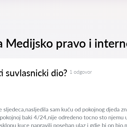
a Medijsko pravo i intern
i suvlasnicki dio?
1 odgovor
 je sljedeca,nasljedila sam kuću od pokojnog djeda 
 pokojnoj baki 4/24,nije odredeno tocno sto njemu u
sklopu kuce napravili poseban ulaz i gdje bi on bio,