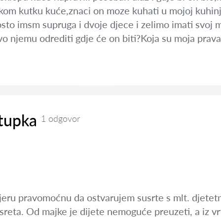
kom kutku kuće,znaci on moze kuhati u mojoj kuhinji
osto imsm supruga i dvoje djece i zelimo imati svoj 
vo njemu odrediti gdje će on biti?Koja su moja prav
tupka
1 odgovor
ru pravomoćnu da ostvarujem susrte s mlt. djetetm
reta. Od majke je dijete nemoguće preuzeti, a iz vr