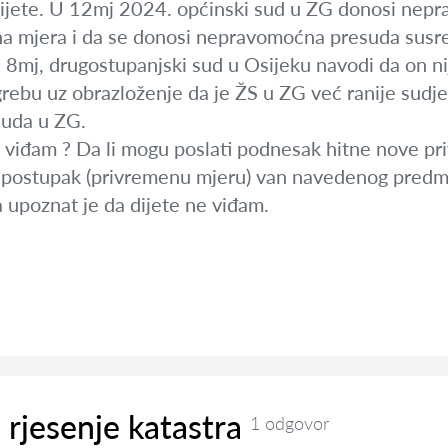
dijete. U 12mj 2024. općinski sud u ZG donosi nepr
 mjera i da se donosi nepravomoćna presuda susre
 8mj, drugostupanjski sud u Osijeku navodi da on ni
rebu uz obrazloženje da je ŽS u ZG već ranije sudje
suda u ZG.
e viđam ? Da li mogu poslati podnesak hitne nove pr
vi postupak (privremenu mjeru) van navedenog predm
a upoznat je da dijete ne viđam.
rjesenje katastra
1 odgovor