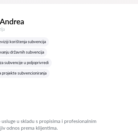
 Andrea
a:
ija
viziji korištenja subvencija
vanju državnih subvencija
a subvencije u poljoprivredi
a projekte subvencioniranja
 usluge u skladu s propisima i profesionalnim
jiv odnos prema klijentima.