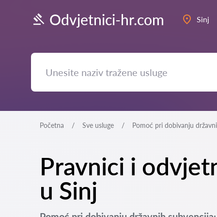
Odvjetnici-hr.com
Sinj
Početna
Sve usluge
Pomoć pri dobivanju državni
Pravnici i odvjet
u Sinj
Pomoć pri dobivanju državnih subvencija