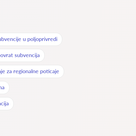
bvencije u poljoprivredi
povrat subvencija
je za regionalne poticaje
ma
cija