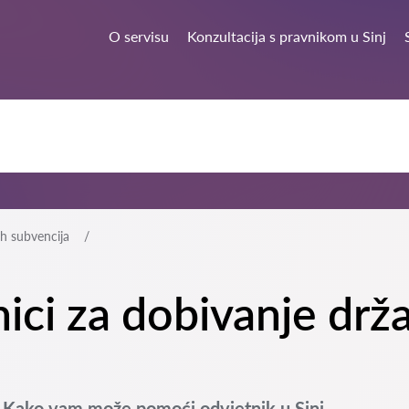
O servisu
Konzultacija s pravnikom u Sinj
h subvencija
nici za dobivanje drž
: Kako vam može pomoći odvjetnik u Sinj