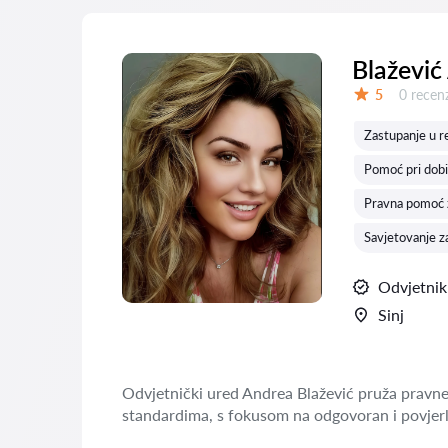
Blažević
Recenzij
5
0 recenz
Ocjena:
Zastupanje u re
Pomoć pri dobi
Pravna pomoć z
Savjetovanje z
Odvjetnik
Sinj
Odvjetnički ured Andrea Blažević pruža pravne
standardima, s fokusom na odgovoran i povjerl