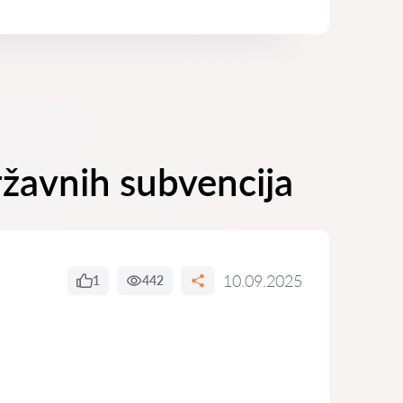
ržavnih subvencija
10.09.2025
1
442