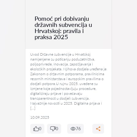
Pomoć pri dobivanju
državnih subvencija u
Hrvatskoj: pravila i
praksa 2025
Uvod Državne subvencije u Hrvatskoj
namijenjene su poticanju poduzetništva,
poljoprivrede, inovacija, zapošljavanja i
ekoloških projekata. Njihova dodjela uređena je
Zakonom o državnim potporama, pravilnicima
resornih ministarstava i europskim pravilima o
dodjeli potpora.U rujnu 2025. uvedene su
izmjene koje pojednostavljuju procedure,
digitaliziraju prijave i povećavaju
transparentnost u dodjeli subvencija.
Najvažnije novosti u 2025. Digitalna prijava i
[…]
10.09.2025
0
0
76