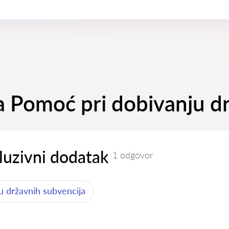
na Pomoć pri dobivanju d
luzivni dodatak
1 odgovor
u državnih subvencija