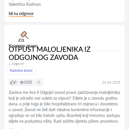
Valentina Radman
Idi na odgovor
Kazneno pravo
OTPUST MALOLJENIKA IZ
ODGOJNOG ZAVODA
1 odgovor
Kazneno pravo
0
1232
01.04.2025
Zanima me ima li Odgojni zavod pravo zadržavanja maloljetnika
koji je odradio sve uvjete za otpust? Dijete je u zavodu godinu
dana, a prije toga je bilo hospitalizirano tri mjeseca i dovedeno
u zavod. Zavod ne želi dati nikakve konkretne informacije i
ograđuju se od bilo kakvih upita. Branitelj koji trenutno zastupa
dijete ne poduzima ništa. Radi zaštite djeteta pišem anonimno.