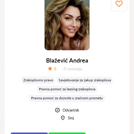
Blažević Andrea
Recenzija:
5
0 recenzija
Ocjena:
Zrakoplovno pravo
Savjetovanje za zakup zrakoplova
Pravna pomoć za leasing zrakoplova
Pravna pomoć za dozvole u zračnom prometu
Odvjetnik
Sinj