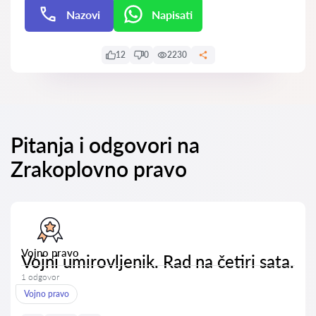
Nazovi
Napisati
Napisati
12
0
2230
Pitanja i odgovori na
Zrakoplovno pravo
Vojno pravo
Vojni umirovljenik. Rad na četiri sata.
1 odgovor
Vojno pravo