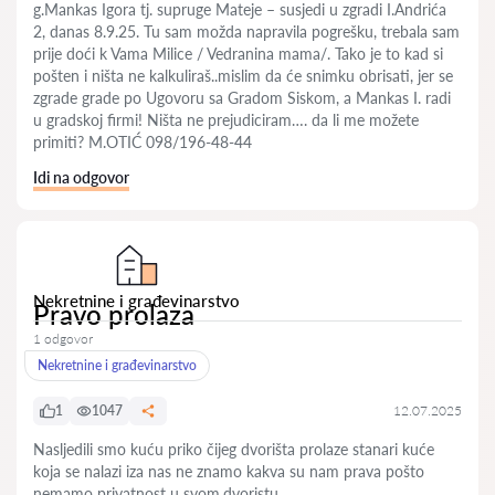
g.Mankas Igora tj. supruge Mateje – susjedi u zgradi I.Andrića
2, danas 8.9.25. Tu sam možda napravila pogrešku, trebala sam
prije doći k Vama Milice / Vedranina mama/. Tako je to kad si
pošten i ništa ne kalkuliraš..mislim da će snimku obrisati, jer se
zgrade grade po Ugovoru sa Gradom Siskom, a Mankas I. radi
u gradskoj firmi! Ništa ne prejudiciram…. da li me možete
primiti? M.OTIĆ 098/196-48-44
Idi na odgovor
Nekretnine i građevinarstvo
Pravo prolaza
1 odgovor
Nekretnine i građevinarstvo
1
1047
12.07.2025
Nasljedili smo kuću priko čijeg dvorišta prolaze stanari kuće
koja se nalazi iza nas ne znamo kakva su nam prava pošto
nemamo privatnost u svom.dvoristu