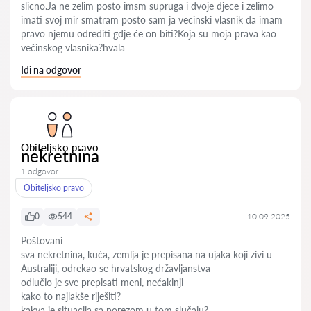
slicno.Ja ne zelim posto imsm supruga i dvoje djece i zelimo
imati svoj mir smatram posto sam ja vecinski vlasnik da imam
pravo njemu odrediti gdje će on biti?Koja su moja prava kao
večinskog vlasnika?hvala
Idi na odgovor
Obiteljsko pravo
nekretnina
1 odgovor
Obiteljsko pravo
0
544
10.09.2025
Poštovani
sva nekretnina, kuća, zemlja je prepisana na ujaka koji zivi u
Australiji, odrekao se hrvatskog državljanstva
odlučio je sve prepisati meni, nećakinji
kako to najlakše riješiti?
kakva je situacija sa porezom u tom slučaju?