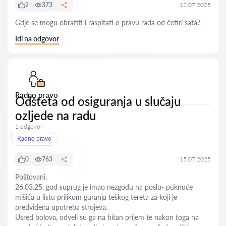
2
373
12.07.2025
Gdje se mogu obratiti i raspitati o pravu rada od četiri sata?
Idi na odgovor
Radno pravo
Odšteta od osiguranja u slučaju
ozljede na radu
1 odgovor
Radno pravo
0
763
15.07.2025
Poštovani,
26.03.25. god suprug je imao nezgodu na poslu- puknuće
mišića u listu prilikom guranja teškog tereta za koji je
predviđena upotreba strojeva.
Usred bolova, odveli su ga na hitan prijem te nakon toga na