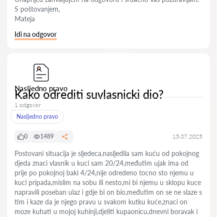
S poštovanjem,
Mateja
Idi na odgovor
Nasljedno pravo
Kako odrediti suvlasnicki dio?
1 odgovor
Nasljedno pravo
0
1489
15.07.2025
Postovani situacija je sljedeca,nasljedila sam kuću od pokojnog
djeda znaci vlasnik u kuci sam 20/24,međutim ujak ima od
prije po pokojnoj baki 4/24,nije odredeno tocno sto njemu u
kuci pripada,mislim na sobu ili nesto,mi bi njemu u sklopu kuce
napravili poseban ulaz i gdje bi on bio,međutim on se ne slaze s
tim i kaze da je njego pravu u svakom kutku kuće,znaci on
moze kuhati u mojoj kuhinji,djeliti kupaonicu,dnevni boravak i