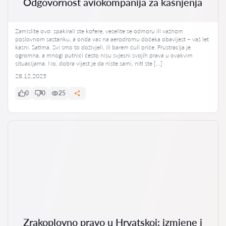
Odgovornost aviokompanija za kašnjenja
Zamislite ovo: spakirali ste kofere, veselite se odmoru ili važnom
poslovnom sastanku, a onda vas na aerodromu dočeka obavijest – vaš let
kasni. Satima. Svi smo to doživjeli, ili barem čuli priče. Frustracija je
ogromna, a mnogi putnici često nisu svjesni svojih prava u ovakvim
situacijama. No, dobra vijest je da niste sami, niti ste […]
28.12.2025
0
0
25
Zrakoplovno pravo u Hrvatskoj: izmjene i