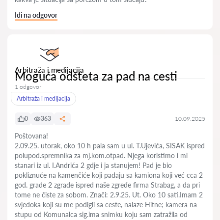
Idi na odgovor
Arbitraža i medijacija
Moguća odšteta za pad na cesti
1 odgovor
Arbitraža i medijacija
0
363
10.09.2025
Poštovana!
2.09.25. utorak, oko 10 h pala sam u ul. T.Ujevića, SISAK ispred
polupod.spremnika za mj.kom.otpad. Njega koristimo i mi
stanari iz ul. I.Andrića 2 gdje i ja stanujem! Pad je bio
pokliznuće na kamenčiće koji padaju sa kamiona koji već cca 2
god. grade 2 zgrade ispred naše zgređe firma Strabag, a da pri
tome ne čiste za sobom. Znači: 2.9.25. Ut. Oko 10 sati.Imam 2
svjedoka koji su me podigli sa ceste, nalaze Hitne; kamera na
stupu od Komunalca sig.ima snimku koju sam zatražila od