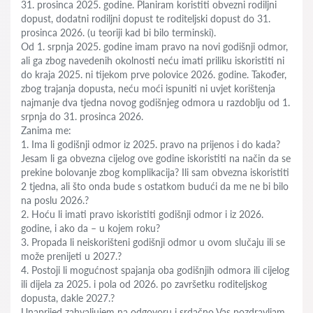
31. prosinca 2025. godine. Planiram koristiti obvezni rodiljni
dopust, dodatni rodiljni dopust te roditeljski dopust do 31.
prosinca 2026. (u teoriji kad bi bilo terminski).
Od 1. srpnja 2025. godine imam pravo na novi godišnji odmor,
ali ga zbog navedenih okolnosti neću imati priliku iskoristiti ni
do kraja 2025. ni tijekom prve polovice 2026. godine. Također,
zbog trajanja dopusta, neću moći ispuniti ni uvjet korištenja
najmanje dva tjedna novog godišnjeg odmora u razdoblju od 1.
srpnja do 31. prosinca 2026.
Zanima me:
1. Ima li godišnji odmor iz 2025. pravo na prijenos i do kada?
Jesam li ga obvezna cijelog ove godine iskoristiti na način da se
prekine bolovanje zbog komplikacija? Ili sam obvezna iskoristiti
2 tjedna, ali što onda bude s ostatkom budući da me ne bi bilo
na poslu 2026.?
2. Hoću li imati pravo iskoristiti godišnji odmor i iz 2026.
godine, i ako da – u kojem roku?
3. Propada li neiskorišteni godišnji odmor u ovom slučaju ili se
može prenijeti u 2027.?
4. Postoji li mogućnost spajanja oba godišnjih odmora ili cijelog
ili dijela za 2025. i pola od 2026. po završetku roditeljskog
dopusta, dakle 2027.?
Unaprijed zahvaljujem na odgovoru i srdačno Vas pozdravljam.