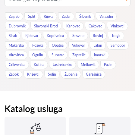
Zagreb
Split
Rijeka
Zadar
Šibenik
Varaždin
Dubrovnik
Slavonski Brod
Karlovac
Čakovec
Vinkovci
Sisak
Bjelovar
Koprivnica
Sesvete
Rovinj
Trogir
Makarska
Požega
Opatija
Vukovar
Labin
Samobor
Virovitica
Ogulin
Supetar
Zaprešić
Imotski
Crikvenica
Kutina
Jastrebarsko
Metković
Pazin
Zabok
Križevci
Solin
Županja
Garešnica
Katalog usluga