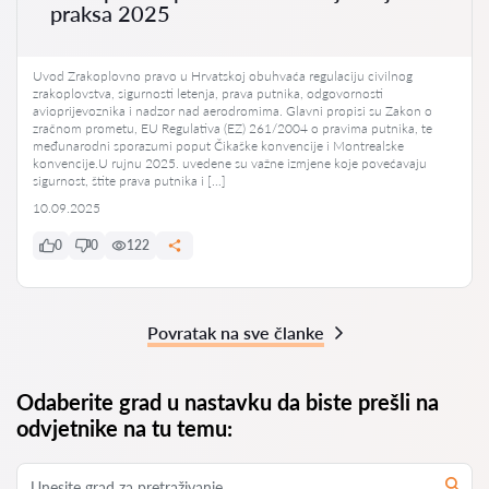
praksa 2025
Uvod Zrakoplovno pravo u Hrvatskoj obuhvaća regulaciju civilnog
zrakoplovstva, sigurnosti letenja, prava putnika, odgovornosti
avioprijevoznika i nadzor nad aerodromima. Glavni propisi su Zakon o
zračnom prometu, EU Regulativa (EZ) 261/2004 o pravima putnika, te
međunarodni sporazumi poput Čikaške konvencije i Montrealske
konvencije.U rujnu 2025. uvedene su važne izmjene koje povećavaju
sigurnost, štite prava putnika i […]
10.09.2025
0
0
122
Povratak na sve članke
Odaberite grad u nastavku da biste prešli na
odvjetnike na tu temu: