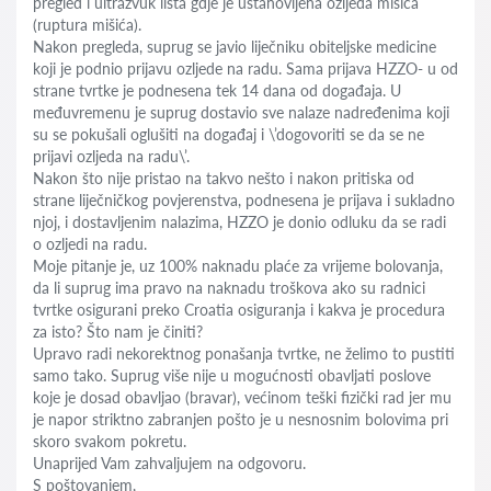
pregled i ultrazvuk lista gdje je ustanovljena ozljeda mišića
(ruptura mišića).
Nakon pregleda, suprug se javio liječniku obiteljske medicine
koji je podnio prijavu ozljede na radu. Sama prijava HZZO- u od
strane tvrtke je podnesena tek 14 dana od događaja. U
međuvremenu je suprug dostavio sve nalaze nadređenima koji
su se pokušali oglušiti na događaj i \’dogovoriti se da se ne
prijavi ozljeda na radu\’.
Nakon što nije pristao na takvo nešto i nakon pritiska od
strane liječničkog povjerenstva, podnesena je prijava i sukladno
njoj, i dostavljenim nalazima, HZZO je donio odluku da se radi
o ozljedi na radu.
Moje pitanje je, uz 100% naknadu plaće za vrijeme bolovanja,
da li suprug ima pravo na naknadu troškova ako su radnici
tvrtke osigurani preko Croatia osiguranja i kakva je procedura
za isto? Što nam je činiti?
Upravo radi nekorektnog ponašanja tvrtke, ne želimo to pustiti
samo tako. Suprug više nije u mogućnosti obavljati poslove
koje je dosad obavljao (bravar), većinom teški fizički rad jer mu
je napor striktno zabranjen pošto je u nesnosnim bolovima pri
skoro svakom pokretu.
Unaprijed Vam zahvaljujem na odgovoru.
S poštovanjem,