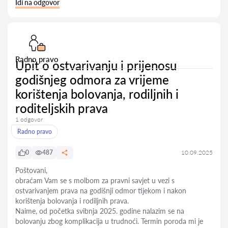
Idi na odgovor
Radno pravo
Upit o ostvarivanju i prijenosu
godišnjeg odmora za vrijeme
korištenja bolovanja, rodiljnih i
roditeljskih prava
1 odgovor
Radno pravo
0
487
10.09.2025
Poštovani,
obraćam Vam se s molbom za pravni savjet u vezi s
ostvarivanjem prava na godišnji odmor tijekom i nakon
korištenja bolovanja i rodiljnih prava.
Naime, od početka svibnja 2025. godine nalazim se na
bolovanju zbog komplikacija u trudnoći. Termin poroda mi je