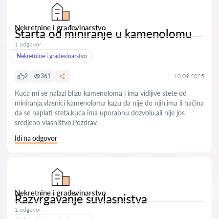
Nekretnine i građevinarstvo
Starta od miniranje u kamenolomu
1 odgovor
Nekretnine i građevinarstvo
2
361
10.09.2025
Kuća mi se nalazi blizu kamenoloma i ima vidljive stete od
miniranja,vlasnici kamenoloma kazu da nije do njih,ima li načina
da se naplati steta,kuca ima uporabnu dozvolu,ali nije jos
sredjeno vlasništvo.Pozdrav
Idi na odgovor
Nekretnine i građevinarstvo
Razvrgavanje suvlasnistva
1 odgovor