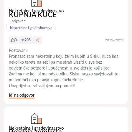
Nekretnine i građevinarstvo
KUPNJA KUĆE
1 odgovor
Nekretnine i građevinarstvo
0
908
20.06.2025
Poštovani!
Pronašao sam nekretninu koju želim kupiti u Sisku. Kuća ima
nekoliko tereta na sebi pa me strah ulaziti u sve bez
odvjetničke potpore i upućenosti u sve detalje koji slijed.
Zanima me koji bi me odvjetnik u Sisku mogao savjetovati te
mi pomoći oko pitanja kupnje nekretnine.
Unaprijed se zahvaljujem na pomoći!
Idi na odgovor
Nekretnine i građevinarstvo
Prodaja zemljišta