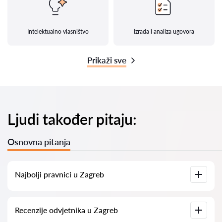
Intelektualno vlasništvo
Izrada i analiza ugovora
Prikaži sve
Ljudi također pitaju:
Osnovna pitanja
Najbolji pravnici u Zagreb
Imamo popis najboljih pravnika u Zagreb s potpunim
Recenzije odvjetnika u Zagreb
informacijama. Cijene, recenzije, telefonski brojevi i adrese.