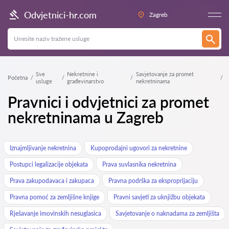
Odvjetnici-hr.com
Zagreb
Sve
Nekretnine i
Savjetovanje za promet
Početna
usluge
građevinarstvo
nekretninama
Pravnici i odvjetnici za promet
nekretninama u Zagreb
Iznajmljivanje nekretnina
Kupoprodajni ugovori za nekretnine
Postupci legalizacije objekata
Prava suvlasnika nekretnina
Prava zakupodavaca i zakupaca
Pravna podrška za eksproprijaciju
Pravna pomoć za zemljišne knjige
Pravni savjeti za uknjižbu objekata
Rješavanje imovinskih nesuglasica
Savjetovanje o naknadama za zemljišta