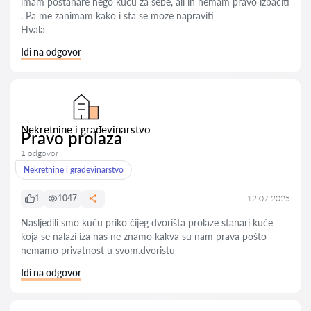
imam postanare nego kucu za sebe, ali ih nemam pravo izbaciti
. Pa me zanimam kako i sta se moze napraviti
Hvala
Idi na odgovor
Nekretnine i građevinarstvo
Pravo prolaza
1 odgovor
Nekretnine i građevinarstvo
1
1047
12.07.2025
Nasljedili smo kuću priko čijeg dvorišta prolaze stanari kuće
koja se nalazi iza nas ne znamo kakva su nam prava pošto
nemamo privatnost u svom.dvoristu
Idi na odgovor