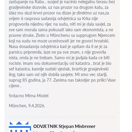
zastupanje na Rabu , susjed je nacinio nelegalnu terasu bez
gradjevinske dozvole, uz nas prozor na drugom katu, za
izlaz mu sluzi krvni prozor na dizan je direktno uz nas,za
vrijem 6
rasprava sadasnja odvjetnica sa Krka nije
progovorila nijednu rijec na sudu, niti mi je dala savjel, za
sve sam morala sama pokusati iako sam ekonomista, a ne
pravne struke. Zivim u Münchenu sa supprugom Njemcem
koji na sudu ne moze ucestvovati jer ne govori hrvatski.
Nasa dosadasnja odvjetnica kad je upitam da li se je za
parnicu pripremila, laze ne pa sve znam, s nije govorila
nista, onda je ne trebam. Samo mi je javljala kada ce biti
rociste.
imam svu dokumentaciju od katastra , brat je bio
sef katastra, kasnije sudski vjestak, brarticje grasjevinski
iing, tako sam od njih dobila savjete.
Mi smo vec stariji,
suprug 85 godina, ja 77.
Zanima nas takodjer po prilici Vase
cijene .
Srdacno Mirna Model
München, 9.4.2026.
ODVJETNIK Stjepan Misbrener