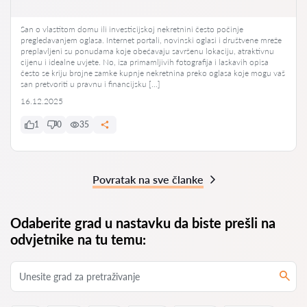
San o vlastitom domu ili investicijskoj nekretnini često počinje
pregledavanjem oglasa. Internet portali, novinski oglasi i društvene mreže
preplavljeni su ponudama koje obećavaju savršenu lokaciju, atraktivnu
cijenu i idealne uvjete. No, iza primamljivih fotografija i laskavih opisa
često se kriju brojne zamke kupnje nekretnina preko oglasa koje mogu vaš
san pretvoriti u pravnu i financijsku […]
16.12.2025
1
0
35
Povratak na sve članke
Odaberite grad u nastavku da biste prešli na
odvjetnike na tu temu: