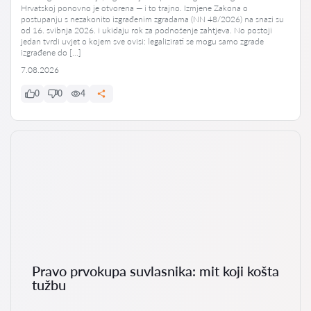
Hrvatskoj ponovno je otvorena — i to trajno. Izmjene Zakona o
postupanju s nezakonito izgrađenim zgradama (NN 48/2026) na snazi su
od 16. svibnja 2026. i ukidaju rok za podnošenje zahtjeva. No postoji
jedan tvrdi uvjet o kojem sve ovisi: legalizirati se mogu samo zgrade
izgrađene do […]
7.08.2026
0
0
4
Pravo prvokupa suvlasnika: mit koji košta
tužbu