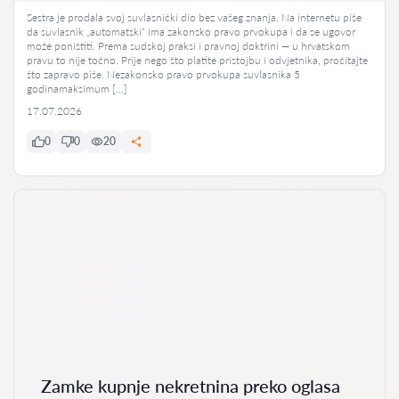
Sestra je prodala svoj suvlasnički dio bez vašeg znanja. Na internetu piše
da suvlasnik „automatski“ ima zakonsko pravo prvokupa i da se ugovor
može poništiti. Prema sudskoj praksi i pravnoj doktrini — u hrvatskom
pravu to nije točno. Prije nego što platite pristojbu i odvjetnika, pročitajte
što zapravo piše. Nezakonsko pravo prvokupa suvlasnika 5
godinamaksimum […]
17.07.2026
0
0
20
Zamke kupnje nekretnina preko oglasa