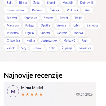
Split
Rijeka
Zadar
Šibenik
Varaždin
Dubrovnik
Slavonski Brod
Karlovac
Čakovec
Vinkovci
Sisak
Bjelovar
Koprivnica
Sesvete
Rovinj
Trogir
Makarska
Požega
Opatija
Vukovar
Labin
Samobor
Virovitica
Ogulin
Supetar
Zaprešić
Imotski
Crikvenica
Kutina
Jastrebarsko
Metković
Pazin
Zabok
Sinj
Križevci
Solin
Županja
Garešnica
Najnovije recenzije
Mirna Model
M
09.04.2026