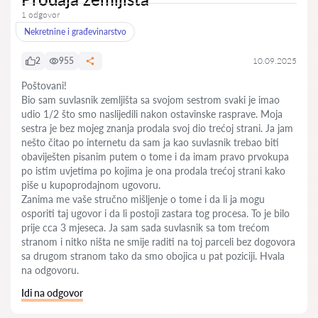
1 odgovor
Nekretnine i građevinarstvo
2
955
10.09.2025
Poštovani!
Bio sam suvlasnik zemljišta sa svojom sestrom svaki je imao
udio 1/2 što smo naslijedili nakon ostavinske rasprave. Moja
sestra je bez mojeg znanja prodala svoj dio trećoj strani. Ja jam
nešto čitao po internetu da sam ja kao suvlasnik trebao biti
obaviješten pisanim putem o tome i da imam pravo prvokupa
po istim uvjetima po kojima je ona prodala trećoj strani kako
piše u kupoprodajnom ugovoru.
Zanima me vaše stručno mišljenje o tome i da li ja mogu
osporiti taj ugovor i da li postoji zastara tog procesa. To je bilo
prije cca 3 mjeseca. Ja sam sada suvlasnik sa tom trećom
stranom i nitko ništa ne smije raditi na toj parceli bez dogovora
sa drugom stranom tako da smo obojica u pat poziciji. Hvala
na odgovoru.
Idi na odgovor