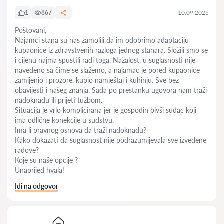
1
867
10.09.2025
Poštovani,
Najamci stana su nas zamolili da im odobrimo adaptaciju
kupaonice iz zdravstvenih razloga jednog stanara. Složili smo se
i cijenu najma spustili radi toga. Nažalost, u suglasnosti nije
navedeno sa čime se slažemo, a najamac je pored kupaonice
zamijenio i prozore, kupio namještaj i kuhinju. Sve bez
obavijesti i našeg znanja. Sada po prestanku ugovora nam traži
nadoknadu ili prijeti tužbom.
Situacija je vrlo komplicirana jer je gospodin bivši sudac koji
ima odlične konekcije u sudstvu.
Ima li pravnog osnova da traži nadoknadu?
Kako dokazati da suglasnost nije podrazumijevala sve izvedene
radove?
Koje su naše opcije ?
Unaprijed hvala!
Idi na odgovor