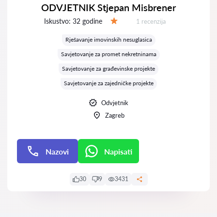
ODVJETNIK Stjepan Misbrener
Iskustvo:
32 godine
Recenzija:
1 recenzija
Ocjena:
Rješavanje imovinskih nesuglasica
Savjetovanje za promet nekretninama
Savjetovanje za građevinske projekte
Savjetovanje za zajedničke projekte
Odvjetnik
Zagreb
Nazovi
Napisati
Napisati
30
9
3431