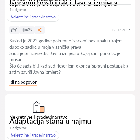
Ispravni postupak i Javna izmjera
1 odgovor
Nekretnine i građevinarstvo
1
629
12.07.2025
Susjed je 2023 godine pokrenuo ispravni postupak u kojem
duboko zadire u moja vlasnička prava
Sada je pri završetku Javna izmjera u kojoj sam puno bolje
prošao
Što će sada biti kad sud rjesenjem okonca ispravni postupak a
zatim završi Javna izmjera?
Idi na odgovor
Nekretnine i građevinarstvo
Adaptacija stana u najmu
1 odgovor
Nekretnine i građevinarstvo