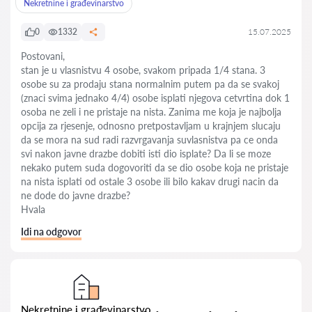
Nekretnine i građevinarstvo
0
1332
15.07.2025
Postovani,
stan je u vlasnistvu 4 osobe, svakom pripada 1/4 stana. 3
osobe su za prodaju stana normalnim putem pa da se svakoj
(znaci svima jednako 4/4) osobe isplati njegova cetvrtina dok 1
osoba ne zeli i ne pristaje na nista. Zanima me koja je najbolja
opcija za rjesenje, odnosno pretpostavljam u krajnjem slucaju
da se mora na sud radi razvrgavanja suvlasnistva pa ce onda
svi nakon javne drazbe dobiti isti dio isplate? Da li se moze
nekako putem suda dogovoriti da se dio osobe koja ne pristaje
na nista isplati od ostale 3 osobe ili bilo kakav drugi nacin da
ne dode do javne drazbe?
Hvala
Idi na odgovor
Nekretnine i građevinarstvo