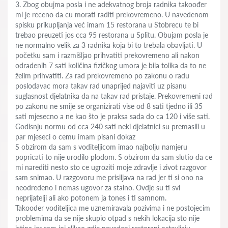
3. Zbog obujma posla i ne adekvatnog broja radnika takoođer
mi je receno da cu morati raditi prekovremeno. U navedenom
spisku prikupljanja već imam 15 restorana u Stobrecu te bi
trebao preuzeti jos cca 95 restorana u Splitu. Obujam posla je
ne normalno velik za 3 radnika koja bi to trebala obavljati. U
početku sam i razmišljao prihvatiti prekovremeno ali nakon
odradenih 7 sati količina fizičkog umora je bila tolika da to ne
želim prihvatiti. Za rad prekovremeno po zakonu o radu
poslodavac mora takav rad unaprijed najaviti uz pisanu
suglasnost djelatnika da na takav rad pristaje. Prekovremeni rad
po zakonu ne smije se organizirati vise od 8 sati tjedno ili 35
sati mjesecno a ne kao što je praksa sada do ca 120 i više sati.
Godisnju normu od cca 240 sati neki djelatnici su premasili u
par mjeseci o cemu imam pisani dokaz
S obzirom da sam s voditeljicom imao najbolju namjeru
popricati to nije urodilo plodom. S obzirom da sam slutio da ce
mi narediti nesto sto ce ugroziti moje zdravlje i zivot razgovor
sam snimao. U razgovoru me prisiljava na rad jer ti si ono na
neodredeno i nemas ugovor za stalno. Ovdje su ti svi
neprijatelji ali ako potonem ja tones i ti samnom.
Takooder voditeljica me uznemiravala pozivima i ne postojecim
problemima da se nije skupio otpad s nekih lokacija sto nije