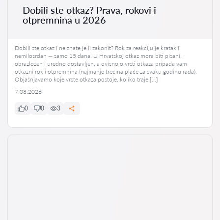
Dobili ste otkaz? Prava, rokovi i
otpremnina u 2026
Dobili ste otkaz i ne znate je li zakonit? Rok za reakciju je kratak i
nemilosrdan — samo 15 dana. U Hrvatskoj otkaz mora biti pisani,
obrazložen i uredno dostavljen, a ovisno o vrsti otkaza pripada vam
otkazni rok i otpremnina (najmanje trećina plaće za svaku godinu rada).
Objašnjavamo koje vrste otkaza postoje, koliko traje […]
7.08.2026
0
0
3