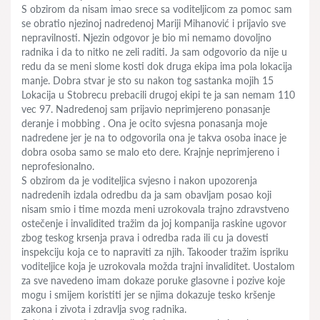
S obzirom da nisam imao srece sa voditeljicom za pomoc sam
se obratio njezinoj nadredenoj Mariji Mihanović i prijavio sve
nepravilnosti. Njezin odgovor je bio mi nemamo dovoljno
radnika i da to nitko ne zeli raditi. Ja sam odgovorio da nije u
redu da se meni slome kosti dok druga ekipa ima pola lokacija
manje. Dobra stvar je sto su nakon tog sastanka mojih 15
Lokacija u Stobrecu prebacili drugoj ekipi te ja san nemam 110
vec 97. Nadredenoj sam prijavio neprimjereno ponasanje
deranje i mobbing . Ona je ocito svjesna ponasanja moje
nadredene jer je na to odgovorila ona je takva osoba inace je
dobra osoba samo se malo eto dere. Krajnje neprimjereno i
neprofesionalno.
S obzirom da je voditeljica svjesno i nakon upozorenja
nadredenih izdala odredbu da ja sam obavljam posao koji
nisam smio i time mozda meni uzrokovala trajno zdravstveno
ostečenje i invalidited tražim da joj kompanija raskine ugovor
zbog teskog krsenja prava i odredba rada ili cu ja dovesti
inspekciju koja ce to napraviti za njih. Takooder tražim ispriku
voditeljice koja je uzrokovala možda trajni invaliditet. Uostalom
za sve navedeno imam dokaze poruke glasovne i pozive koje
mogu i smijem koristiti jer se njima dokazuje tesko kršenje
zakona i zivota i zdravlja svog radnika.