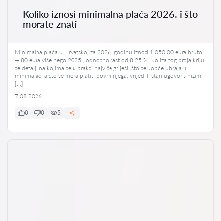
Koliko iznosi minimalna plaća 2026. i što
morate znati
Minimalna plaća u Hrvatskoj za 2026. godinu iznosi 1.050,00 eura bruto
— 80 eura više nego 2025., odnosno rast od 8,25 %. No iza tog broja kriju
se detalji na kojima se u praksi najviše griješi: što se uopće ubraja u
minimalac, a što se mora platiti povrh njega, vrijedi li stari ugovor s nižim
[…]
7.08.2026
0
0
5