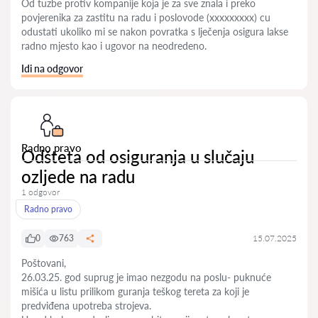
Od tuzbe protiv kompanije koja je za sve znala i preko
povjerenika za zastitu na radu i poslovode (xxxxxxxxx) cu
odustati ukoliko mi se nakon povratka s lječenja osigura lakse
radno mjesto kao i ugovor na neodredeno.
Idi na odgovor
Radno pravo
Odšteta od osiguranja u slučaju
ozljede na radu
1 odgovor
Radno pravo
0
763
15.07.2025
Poštovani,
26.03.25. god suprug je imao nezgodu na poslu- puknuće
mišića u listu prilikom guranja teškog tereta za koji je
predviđena upotreba strojeva.