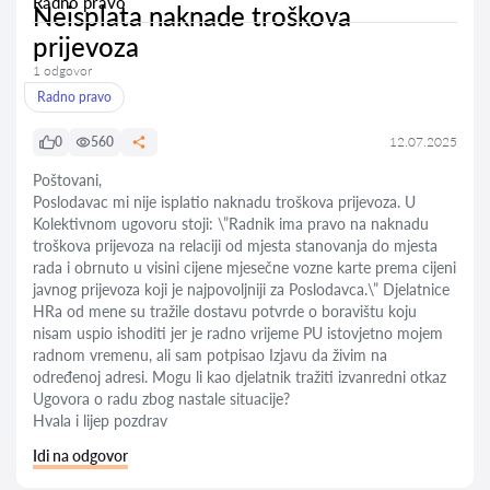
Radno pravo
Neisplata naknade troškova
prijevoza
1 odgovor
Radno pravo
0
560
12.07.2025
Poštovani,
Poslodavac mi nije isplatio naknadu troškova prijevoza. U
Kolektivnom ugovoru stoji: \”Radnik ima pravo na naknadu
troškova prijevoza na relaciji od mjesta stanovanja do mjesta
rada i obrnuto u visini cijene mjesečne vozne karte prema cijeni
javnog prijevoza koji je najpovoljniji za Poslodavca.\” Djelatnice
HRa od mene su tražile dostavu potvrde o boravištu koju
nisam uspio ishoditi jer je radno vrijeme PU istovjetno mojem
radnom vremenu, ali sam potpisao Izjavu da živim na
određenoj adresi. Mogu li kao djelatnik tražiti izvanredni otkaz
Ugovora o radu zbog nastale situacije?
Hvala i lijep pozdrav
Idi na odgovor