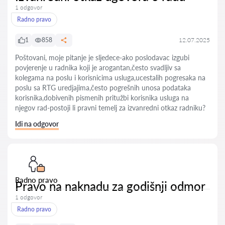
1 odgovor
Radno pravo
1
858
12.07.2025
Poštovani, moje pitanje je sljedece-ako poslodavac izgubi
povjerenje u radnika koji je arogantan,često svadljiv sa
kolegama na poslu i korisnicima usluga,ucestalih pogresaka na
poslu sa RTG uredjajima,često pogrešnih unosa podataka
korisnika,dobivenih pismenih pritužbi korisnika usluga na
njegov rad-postoji li pravni temelj za izvanredni otkaz radniku?
Idi na odgovor
Radno pravo
Pravo na naknadu za godišnji odmor
1 odgovor
Radno pravo