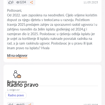
0
1234
11.05.2025
Poštovani,
Od 2022. sam zaposlena na neodređeni. Cijelo vrijeme koristim
dopust za njegu djeteta s teekoćama u razvoju. Početkom
travnja 2025.predajem zahjev za sporazumni raskid ugovora i u
zahtjevu navodim da želim isplatu godienjeg od 2024.g i
razmjeran dio iz 2025. Poslodavac u rješenju odbija isplatu jer
je uvjet za korištenje ili isplatu naknade povratak radnika na
rad, a ja sam raskinula ugovor. Poslodavac je u pravu ili ipak
imam pravo na isplatu? Hvala
Idi na odgovor
Radno pravo
Radno pravo
1 odgovor
Radno pravo
1
643
12.07.2025