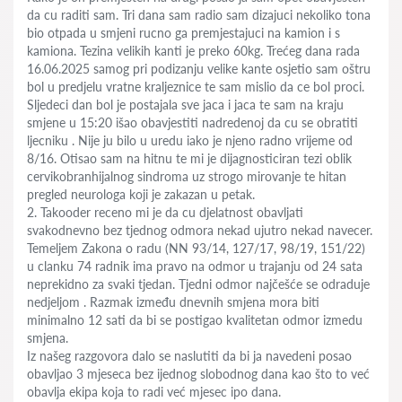
da cu raditi sam. Tri dana sam radio sam dizajuci nekoliko tona
bio otpada u smjeni rucno ga premjestajuci na kamion i s
kamiona. Tezina velikih kanti je preko 60kg. Trećeg dana rada
16.06.2025 samog pri podizanju velike kante osjetio sam oštru
bol u predjelu vratne kraljeznice te sam mislio da ce bol proci.
Sljedeci dan bol je postajala sve jaca i jaca te sam na kraju
smjene u 15:20 išao obavjestiti nadredenoj da cu se obratiti
ljecniku . Nije ju bilo u uredu iako je njeno radno vrijeme od
8/16. Otisao sam na hitnu te mi je dijagnosticiran tezi oblik
cervikobranhijalnog sindroma uz strogo mirovanje te hitan
pregled neurologa koji je zakazan u petak.
2. Takooder receno mi je da cu djelatnost obavljati
svakodnevno bez tjednog odmora nekad ujutro nekad navecer.
Temeljem Zakona o radu (NN 93/14, 127/17, 98/19, 151/22)
u clanku 74 radnik ima pravo na odmor u trajanju od 24 sata
neprekidno za svaki tjedan. Tjedni odmor najčešće se odraduje
nedjeljom . Razmak između dnevnih smjena mora biti
minimalno 12 sati da bi se postigao kvalitetan odmor izmedu
smjena.
Iz našeg razgovora dalo se naslutiti da bi ja navedeni posao
obavljao 3 mjeseca bez ijednog slobodnog dana kao što to već
obavlja ekipa koja to radi već mjesec ipo dana.