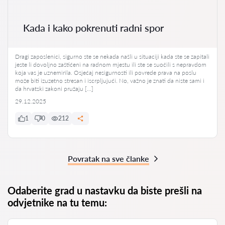
Kada i kako pokrenuti radni spor
Dragi zaposlenici, sigurno ste se nekada našli u situaciji kada ste se zapitali
jeste li dovoljno zaštićeni na radnom mjestu ili ste se suočili s nepravdom
koja vas je uznemirila. Osjećaj nesigurnosti ili povrede prava na poslu
može biti izuzetno stresan i iscrpljujući. No, važno je znati da niste sami i
da hrvatski zakoni pružaju […]
29.12.2025
1
0
212
Povratak na sve članke
Odaberite grad u nastavku da biste prešli na
odvjetnike na tu temu: