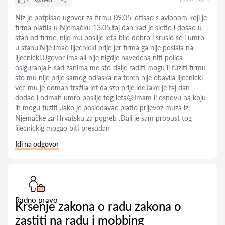
Niz je potpisao ugovor za firmu 09.05 ,otisao s avionom koji je
firma platila u Njemačku 13.05,taj dan kad je sletio i dosao u
stan od firme, nije mu poslije leta bilo dobro i srusio se i umro
u stanu.Nije imao lijecnicki prije jer firma ga nije poslala na
lijecnicki.Ugovor ima ali nije nigdje navedena niti polica
osiguranja.E sad zanima me sto dalje raditi mogu li tuziti firmu
sto mu nije prije samog odlaska na teren nije obavila lijecnicki
vec mu je odmah tražila let da sto prije ide.Iako je taj dan
dodao i odmah umro poslije tog leta😥Imam li osnovu na koju
ih mogu tuziti .Iako je poslodavac platio prijevoz muza iz
Njemačke za Hrvatsku za pogreb .Dali je sam propust tog
lijecnickig mogao biti presudan
Idi na odgovor
Radno pravo
Krsenje zakona o radu zakona o
zastiti na radu i mobbing