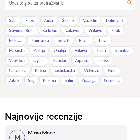
Split
Rijeka
Zadar
Šibenik
Varaždin
Dubrovnik
Slavonski Brod
Karlovac
Čakovec
Vinkovci
Sisak
Bjelovar
Koprivnica
Sesvete
Rovinj
Trogir
Makarska
Požega
Opatija
Vukovar
Labin
Samobor
Virovitica
Ogulin
Supetar
Zaprešić
Imotski
Crikvenica
Kutina
Jastrebarsko
Metković
Pazin
Zabok
Sinj
Križevci
Solin
Županja
Garešnica
Najnovije recenzije
Mirna Model
M