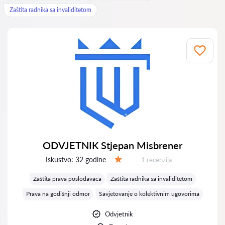
Zaštita radnika sa invaliditetom
ODVJETNIK Stjepan Misbrener
Iskustvo:
32 godine
Recenzija:
1 recenzija
Ocjena:
Zaštita prava poslodavaca
Zaštita radnika sa invaliditetom
Prava na godišnji odmor
Savjetovanje o kolektivnim ugovorima
Odvjetnik