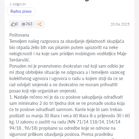
1 odgovor
Radno pravo
0
763
20.06.2025
Poštovana
Temeljem našeg razgovora za obavljanje djelatnosti skupljača
bio otpada želio bih vas pisanim putem upozoriti na neke
nelogicnosti i na koje sam prisiljen mobingom voditeljice Maje
Serdarušić.
Ponuden mi je prvenstveno dvokratan rad koji sam odbio jer
mi zbog obiteljske situacije ne odgovara a i temeljem vazeceg
kolektivnog ugovora i ugovora o radu u kojem stoji da ce se
rad odvijati smjenski a ne dvokratno ne moram prihvatiti
posao koji nije organiziran smjenski.
1. Nadalje rečeno mi je da cu poslove sakupljanja odrađivati
sam minimalno 2 do tri tjedna dok se ne pronađe osoba koja
če te poslove odrađivati samnom. Kante koje bi sam trebao
podizati su manja 30 litara i veca 60 litara ili u prijevodu 30 i 60
kg. U zakonu o zastiti na radu (NN 71/14 118/14, 154/14
94/18 , 96/18) propisane su odredbe koje se odnose na
sigurnost prilikom obavljanja poslova. Prema pravilniku