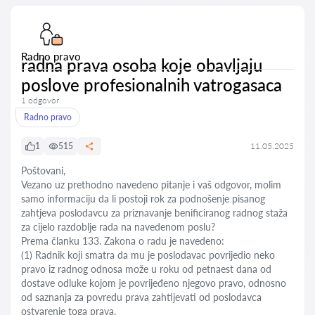
Radno pravo
radna prava osoba koje obavljaju
poslove profesionalnih vatrogasaca
1 odgovor
Radno pravo
1
515
11.05.2025
Poštovani,
Vezano uz prethodno navedeno pitanje i vaš odgovor, molim
samo informaciju da li postoji rok za podnošenje pisanog
zahtjeva poslodavcu za priznavanje benificiranog radnog staža
za cijelo razdoblje rada na navedenom poslu?
Prema članku 133. Zakona o radu je navedeno:
(1) Radnik koji smatra da mu je poslodavac povrijedio neko
pravo iz radnog odnosa može u roku od petnaest dana od
dostave odluke kojom je povrijeđeno njegovo pravo, odnosno
od saznanja za povredu prava zahtijevati od poslodavca
ostvarenje toga prava.