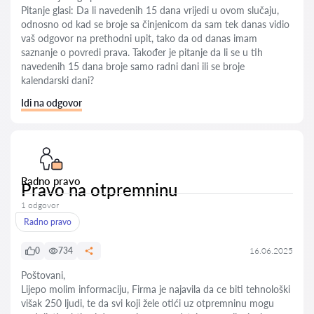
Pitanje glasi: Da li navedenih 15 dana vrijedi u ovom slučaju,
odnosno od kad se broje sa činjenicom da sam tek danas vidio
vaš odgovor na prethodni upit, tako da od danas imam
saznanje o povredi prava. Također je pitanje da li se u tih
navedenih 15 dana broje samo radni dani ili se broje
kalendarski dani?
Idi na odgovor
Radno pravo
Pravo na otpremninu
1 odgovor
Radno pravo
0
734
16.06.2025
Poštovani,
Lijepo molim informaciju, Firma je najavila da ce biti tehnološki
višak 250 ljudi, te da svi koji žele otići uz otpremninu mogu