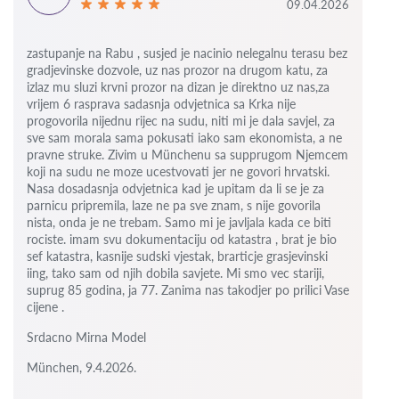
09.04.2026
zastupanje na Rabu , susjed je nacinio nelegalnu terasu bez
gradjevinske dozvole, uz nas prozor na drugom katu, za
izlaz mu sluzi krvni prozor na dizan je direktno uz nas,za
vrijem 6
rasprava sadasnja odvjetnica sa Krka nije
progovorila nijednu rijec na sudu, niti mi je dala savjel, za
sve sam morala sama pokusati iako sam ekonomista, a ne
pravne struke. Zivim u Münchenu sa supprugom Njemcem
koji na sudu ne moze ucestvovati jer ne govori hrvatski.
Nasa dosadasnja odvjetnica kad je upitam da li se je za
parnicu pripremila, laze ne pa sve znam, s nije govorila
nista, onda je ne trebam. Samo mi je javljala kada ce biti
rociste.
imam svu dokumentaciju od katastra , brat je bio
sef katastra, kasnije sudski vjestak, brarticje grasjevinski
iing, tako sam od njih dobila savjete.
Mi smo vec stariji,
suprug 85 godina, ja 77.
Zanima nas takodjer po prilici Vase
cijene .
Srdacno Mirna Model
München, 9.4.2026.