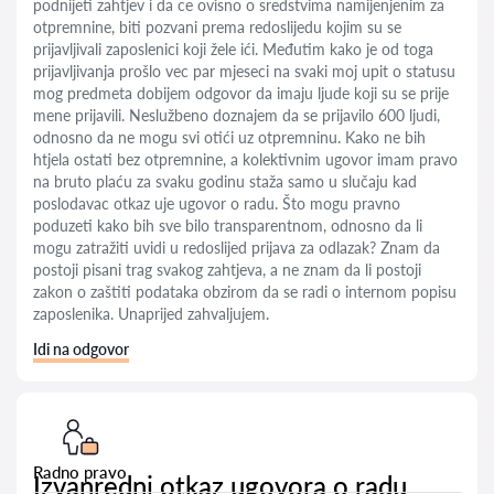
podnijeti zahtjev i da ce ovisno o sredstvima namijenjenim za
otpremnine, biti pozvani prema redoslijedu kojim su se
prijavljivali zaposlenici koji žele ići. Međutim kako je od toga
prijavljivanja prošlo vec par mjeseci na svaki moj upit o statusu
mog predmeta dobijem odgovor da imaju ljude koji su se prije
mene prijavili. Neslužbeno doznajem da se prijavilo 600 ljudi,
odnosno da ne mogu svi otići uz otpremninu. Kako ne bih
htjela ostati bez otpremnine, a kolektivnim ugovor imam pravo
na bruto plaću za svaku godinu staža samo u slučaju kad
poslodavac otkaz uje ugovor o radu. Što mogu pravno
poduzeti kako bih sve bilo transparentnom, odnosno da li
mogu zatražiti uvidi u redoslijed prijava za odlazak? Znam da
postoji pisani trag svakog zahtjeva, a ne znam da li postoji
zakon o zaštiti podataka obzirom da se radi o internom popisu
zaposlenika. Unaprijed zahvaljujem.
Idi na odgovor
Radno pravo
Izvanredni otkaz ugovora o radu