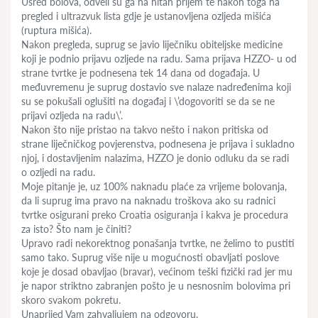
Usred bolova, odveli su ga na hitan prijem te nakon toga na
pregled i ultrazvuk lista gdje je ustanovljena ozljeda mišića
(ruptura mišića).
Nakon pregleda, suprug se javio liječniku obiteljske medicine
koji je podnio prijavu ozljede na radu. Sama prijava HZZO- u od
strane tvrtke je podnesena tek 14 dana od događaja. U
međuvremenu je suprug dostavio sve nalaze nadređenima koji
su se pokušali oglušiti na događaj i \’dogovoriti se da se ne
prijavi ozljeda na radu\’.
Nakon što nije pristao na takvo nešto i nakon pritiska od
strane liječničkog povjerenstva, podnesena je prijava i sukladno
njoj, i dostavljenim nalazima, HZZO je donio odluku da se radi
o ozljedi na radu.
Moje pitanje je, uz 100% naknadu plaće za vrijeme bolovanja,
da li suprug ima pravo na naknadu troškova ako su radnici
tvrtke osigurani preko Croatia osiguranja i kakva je procedura
za isto? Što nam je činiti?
Upravo radi nekorektnog ponašanja tvrtke, ne želimo to pustiti
samo tako. Suprug više nije u mogućnosti obavljati poslove
koje je dosad obavljao (bravar), većinom teški fizički rad jer mu
je napor striktno zabranjen pošto je u nesnosnim bolovima pri
skoro svakom pokretu.
Unaprijed Vam zahvaljujem na odgovoru.