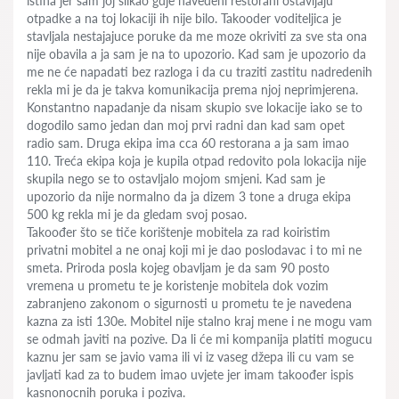
istina jer sam joj slikao gdje navedeni restorani ostavljaju
otpadke a na toj lokaciji ih nije bilo. Takooder voditeljica je
stavljala nestajajuce poruke da me moze okriviti za sve sta ona
nije obavila a ja sam je na to upozorio. Kad sam je upozorio da
me ne će napadati bez razloga i da cu traziti zastitu nadredenih
rekla mi je da je takva komunikacija prema njoj neprimjerena.
Konstantno napadanje da nisam skupio sve lokacije iako se to
dogodilo samo jedan dan moj prvi radni dan kad sam opet
radio sam. Druga ekipa ima cca 60 restorana a ja sam imao
110. Treća ekipa koja je kupila otpad redovito pola lokacija nije
skupila nego se to ostavljalo mojom smjeni. Kad sam je
upozorio da nije normalno da ja dizem 3 tone a druga ekipa
500 kg rekla mi je da gledam svoj posao.
Takoođer što se tiče korištenje mobitela za rad koiristim
privatni mobitel a ne onaj koji mi je dao poslodavac i to mi ne
smeta. Priroda posla kojeg obavljam je da sam 90 posto
vremena u prometu te je koristenje mobitela dok vozim
zabranjeno zakonom o sigurnosti u prometu te je navedena
kazna za isti 130e. Mobitel nije stalno kraj mene i ne mogu vam
se odmah javiti na pozive. Da li će mi kompanija platiti mogucu
kaznu jer sam se javio vama ili vi iz vaseg džepa ili cu vam se
javljati kad za to budem imao uvjete jer imam takoođer ispis
kasnonocnih poruka i poziva.