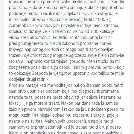
muškarci ne smiju prenositi tolike terete samostalno . Takooder
propisano je da se količina tereta smanjuje ukoliko je potrebno
podizanje terata u vis ili rotacija tjela. U pravilniku stoji da je
maksimalna dnevna količina prenesenog tereta 1000 kg.
Automobil s kojim obavljam navedene radnje nema straznju
dizalicu za dizanje velikih tereta na visinu od 1,30 kolika je
visina kosa automobila. Po tezini kanta i ukupnoj količini
predignutog tereta to prelazi zakonom propisane norme.
Iz svega napisanog proizlazi da mogu odbiti sam obavljati
trazenu djelatnost zbog moguce ugroze za svoje tijelo i zdravlje
sto sam i napravio kontaktijajući gospođu Meri i tražio da mi
zbog tezine posla da drugu osobu. (imam glasovnu poruku koja
to dokazuje)Gospođa je vjerojatno upozorila voditeljicu te mi je
dodjeljen drugi radnik.
Problem nastaje kad me voditeljica nakon što sam odbio raditi
sam prvo uparila sa osobom koja ima dijagnozu iz prometne
nesreće te taj posao ne može obavljati jer odluta i nestane na
lokaciji i ja ga moram tražiti. Nakon par dana rada ja sam se
žalio njegovom nadredenom i rekao da ja uz dodatan posao ne
mogu paziti i na njega i opisao mu ekscesnu situaciju gdje je
nasrnuo na turista. Nakon svih upozorenja ostao je raditi
samnom te je premjesten tek kad je trebao raditi drugi posao.
Kako je on premješten na drugi posao ja sam opet obavješten