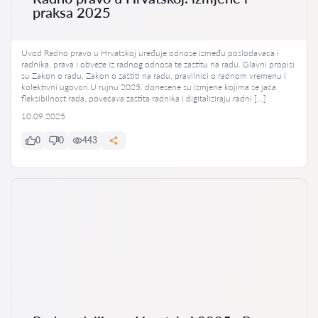
praksa 2025
Uvod Radno pravo u Hrvatskoj uređuje odnose između poslodavaca i
radnika, prava i obveze iz radnog odnosa te zaštitu na radu. Glavni propisi
su Zakon o radu, Zakon o zaštiti na radu, pravilnici o radnom vremenu i
kolektivni ugovori.U rujnu 2025. donesene su izmjene kojima se jača
fleksibilnost rada, povećava zaštita radnika i digitaliziraju radni […]
10.09.2025
0
0
443