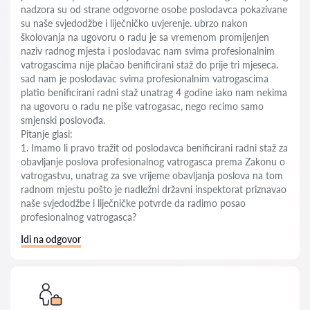
nadzora su od strane odgovorne osobe poslodavca pokazivane
su naše svjedodžbe i liječničko uvjerenje. ubrzo nakon
školovanja na ugovoru o radu je sa vremenom promijenjen
naziv radnog mjesta i poslodavac nam svima profesionalnim
vatrogascima nije plačao benificirani staž do prije tri mjeseca.
sad nam je poslodavac svima profesionalnim vatrogascima
platio benificirani radni staž unatrag 4 godine iako nam nekima
na ugovoru o radu ne piše vatrogasac, nego recimo samo
smjenski poslovođa.
Pitanje glasi:
1. Imamo li pravo tražit od poslodavca benificirani radni staž za
obavljanje poslova profesionalnog vatrogasca prema Zakonu o
vatrogastvu, unatrag za sve vrijeme obavljanja poslova na tom
radnom mjestu pošto je nadležni državni inspektorat priznavao
naše svjedodžbe i liječničke potvrde da radimo posao
profesionalnog vatrogasca?
Idi na odgovor