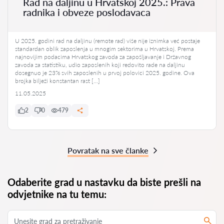
Rad na daljinu u Hrvatskoj 2025.: Prava
radnika i obveze poslodavaca
U 2025. godini rad na daljinu (remote rad) više nije iznimka već postaje
standardan oblik zaposlenja u mnogim sektorima u Hrvatskoj. Prema
najnovijim podacima Hrvatskog zavoda za zapošljavanje i Državnog
zavoda za statistiku, udio zaposlenih koji redovito rade na daljinu
dosegnuo je 23% svih zaposlenih u prvoj polovici 2025. godine. Ova
brojka bilježi konstantan rast […]
11.05.2025
2
0
479
Povratak na sve članke
Odaberite grad u nastavku da biste prešli na
odvjetnike na tu temu: