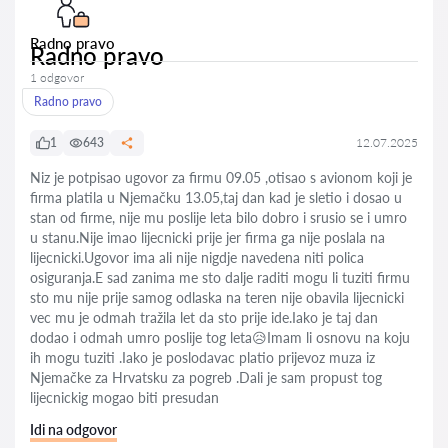
Radno pravo
Radno pravo
1 odgovor
Radno pravo
1
643
12.07.2025
Niz je potpisao ugovor za firmu 09.05 ,otisao s avionom koji je
firma platila u Njemačku 13.05,taj dan kad je sletio i dosao u
stan od firme, nije mu poslije leta bilo dobro i srusio se i umro
u stanu.Nije imao lijecnicki prije jer firma ga nije poslala na
lijecnicki.Ugovor ima ali nije nigdje navedena niti polica
osiguranja.E sad zanima me sto dalje raditi mogu li tuziti firmu
sto mu nije prije samog odlaska na teren nije obavila lijecnicki
vec mu je odmah tražila let da sto prije ide.Iako je taj dan
dodao i odmah umro poslije tog leta😥Imam li osnovu na koju
ih mogu tuziti .Iako je poslodavac platio prijevoz muza iz
Njemačke za Hrvatsku za pogreb .Dali je sam propust tog
lijecnickig mogao biti presudan
Idi na odgovor