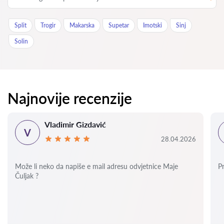
Split
Trogir
Makarska
Supetar
Imotski
Sinj
Solin
Najnovije recenzije
Vladimir Gizdavić
V
28.04.2026
Može li neko da napiše e mail adresu odvjetnice Maje
P
Čuljak ?