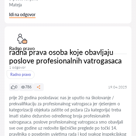
Mateja
Idi na odgovor
Radno pravo
radna prava osoba koje obavljaju
poslove profesionalnih vatrogasaca
1 odgovor
Radno pravo
0
786
19.04.2025
prije 20 godina poslodavac nas je uputio na školovanje /
prekvalifikaciju za profesionalnog vatrogasca jer rješenjem o
kategorizaciji objekata zaštite od požara (2a kategorija) treba
imati stalno dežurstvo određenog broja profesionalnih
vatrogasaca. poslove profesionalnog vatrogasca smo obavljali
sve ove godine uz redovite liječničke preglede po točki 14.
pravilnika o posebnim uvjetima rada i kod svakog inspekcijskog