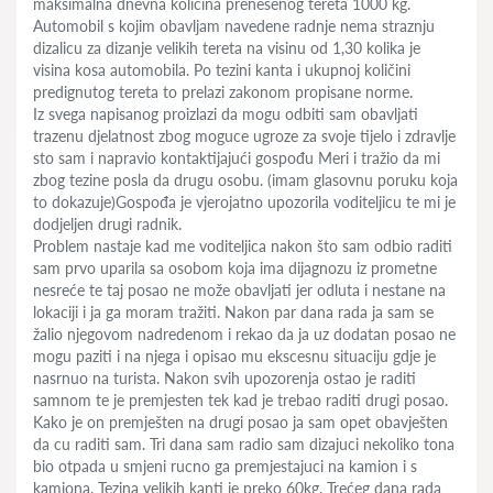
maksimalna dnevna količina prenesenog tereta 1000 kg.
Automobil s kojim obavljam navedene radnje nema straznju
dizalicu za dizanje velikih tereta na visinu od 1,30 kolika je
visina kosa automobila. Po tezini kanta i ukupnoj količini
predignutog tereta to prelazi zakonom propisane norme.
Iz svega napisanog proizlazi da mogu odbiti sam obavljati
trazenu djelatnost zbog moguce ugroze za svoje tijelo i zdravlje
sto sam i napravio kontaktijajući gospođu Meri i tražio da mi
zbog tezine posla da drugu osobu. (imam glasovnu poruku koja
to dokazuje)Gospođa je vjerojatno upozorila voditeljicu te mi je
dodjeljen drugi radnik.
Problem nastaje kad me voditeljica nakon što sam odbio raditi
sam prvo uparila sa osobom koja ima dijagnozu iz prometne
nesreće te taj posao ne može obavljati jer odluta i nestane na
lokaciji i ja ga moram tražiti. Nakon par dana rada ja sam se
žalio njegovom nadredenom i rekao da ja uz dodatan posao ne
mogu paziti i na njega i opisao mu ekscesnu situaciju gdje je
nasrnuo na turista. Nakon svih upozorenja ostao je raditi
samnom te je premjesten tek kad je trebao raditi drugi posao.
Kako je on premješten na drugi posao ja sam opet obavješten
da cu raditi sam. Tri dana sam radio sam dizajuci nekoliko tona
bio otpada u smjeni rucno ga premjestajuci na kamion i s
kamiona. Tezina velikih kanti je preko 60kg. Trećeg dana rada