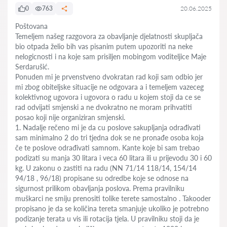
0
763
20.06.2025
Poštovana
Temeljem našeg razgovora za obavljanje djelatnosti skupljača
bio otpada želio bih vas pisanim putem upozoriti na neke
nelogicnosti i na koje sam prisiljen mobingom voditeljice Maje
Serdarušić.
Ponuden mi je prvenstveno dvokratan rad koji sam odbio jer
mi zbog obiteljske situacije ne odgovara a i temeljem vazeceg
kolektivnog ugovora i ugovora o radu u kojem stoji da ce se
rad odvijati smjenski a ne dvokratno ne moram prihvatiti
posao koji nije organiziran smjenski.
1. Nadalje rečeno mi je da cu poslove sakupljanja odrađivati
sam minimalno 2 do tri tjedna dok se ne pronađe osoba koja
če te poslove odrađivati samnom. Kante koje bi sam trebao
podizati su manja 30 litara i veca 60 litara ili u prijevodu 30 i 60
kg. U zakonu o zastiti na radu (NN 71/14 118/14, 154/14
94/18 , 96/18) propisane su odredbe koje se odnose na
sigurnost prilikom obavljanja poslova. Prema pravilniku
muškarci ne smiju prenositi tolike terete samostalno . Takooder
propisano je da se količina tereta smanjuje ukoliko je potrebno
podizanje terata u vis ili rotacija tjela. U pravilniku stoji da je