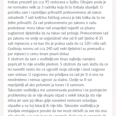
trebao preuzeti jos cca 95 restorana u Splitu. Obujam posla je
ne normalno velik za 3 radnika koja bi to trebala obavljati. U
početku sam i razmišljao prihvatiti prekovremeno ali nakon
odradenih 7 sati količina fizičkog umora je bila tolika da to ne
želim prihvatiti. Za rad prekovremeno po zakonu o radu
poslodavac mora takav rad unaprijed najaviti uz pisanu
suglasnost djelatnika da na takav rad pristaje. Prekovremeni rad
po zakonu ne smije se organizirati vise od 8 sati tjedno ili 35
sati mjesecno a ne kao što je praksa sada do ca 120 i više sati.
Godisnju normu od cca 240 sati neki djelatnici su premasili u
par mjeseci o cemu imam pisani dokaz
S obzirom da sam s voditeljicom imao najbolju namjeru
popricati to nije urodilo plodom. S obzirom da sam slutio da ce
mi narediti nesto sto ce ugroziti moje zdravlje i zivot razgovor
sam snimao. U razgovoru me prisiljava na rad jer ti si ono na
neodredeno i nemas ugovor za stalno. Ovdje su ti svi
neprijatelji ali ako potonem ja tones i ti samnom.
Takooder voditeljica me uznemiravala pozivima i ne postojecim
problemima da se nije skupio otpad s nekih lokacija sto nije
istina jer sam joj slikao gdje navedeni restorani ostavljaju
otpadke a na toj lokaciji ih nije bilo. Takooder voditeljica je
stavljala nestajajuce poruke da me moze okriviti za sve sta ona
nije obavila a ja sam je na to upozorio. Kad sam je upozorio da