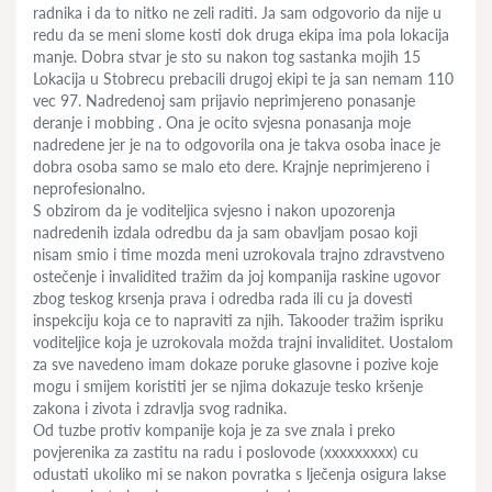
radnika i da to nitko ne zeli raditi. Ja sam odgovorio da nije u
redu da se meni slome kosti dok druga ekipa ima pola lokacija
manje. Dobra stvar je sto su nakon tog sastanka mojih 15
Lokacija u Stobrecu prebacili drugoj ekipi te ja san nemam 110
vec 97. Nadredenoj sam prijavio neprimjereno ponasanje
deranje i mobbing . Ona je ocito svjesna ponasanja moje
nadredene jer je na to odgovorila ona je takva osoba inace je
dobra osoba samo se malo eto dere. Krajnje neprimjereno i
neprofesionalno.
S obzirom da je voditeljica svjesno i nakon upozorenja
nadredenih izdala odredbu da ja sam obavljam posao koji
nisam smio i time mozda meni uzrokovala trajno zdravstveno
ostečenje i invalidited tražim da joj kompanija raskine ugovor
zbog teskog krsenja prava i odredba rada ili cu ja dovesti
inspekciju koja ce to napraviti za njih. Takooder tražim ispriku
voditeljice koja je uzrokovala možda trajni invaliditet. Uostalom
za sve navedeno imam dokaze poruke glasovne i pozive koje
mogu i smijem koristiti jer se njima dokazuje tesko kršenje
zakona i zivota i zdravlja svog radnika.
Od tuzbe protiv kompanije koja je za sve znala i preko
povjerenika za zastitu na radu i poslovode (xxxxxxxxx) cu
odustati ukoliko mi se nakon povratka s lječenja osigura lakse