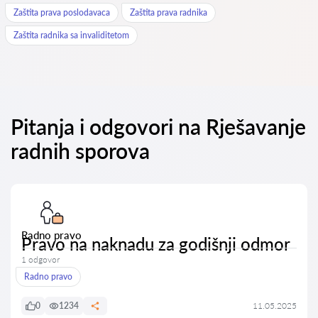
Zaštita prava poslodavaca
Zaštita prava radnika
Zaštita radnika sa invaliditetom
Pitanja i odgovori na Rješavanje
radnih sporova
Radno pravo
Pravo na naknadu za godišnji odmor
1 odgovor
Radno pravo
0
1234
11.05.2025