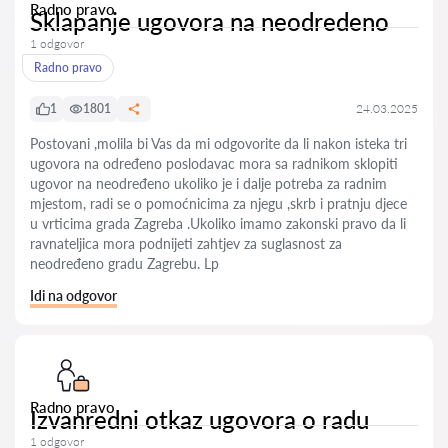
Radno pravo
Sklapanje ugovora na neodredeno
1 odgovor
Radno pravo
1
1801
24.03.2025
Postovani ,molila bi Vas da mi odgovorite da li nakon isteka tri
ugovora na određeno poslodavac mora sa radnikom sklopiti
ugovor na neodređeno ukoliko je i dalje potreba za radnim
mjestom, radi se o pomoćnicima za njegu ,skrb i pratnju djece
u vrticima grada Zagreba .Ukoliko imamo zakonski pravo da li
ravnateljica mora podnijeti zahtjev za suglasnost za
neodređeno gradu Zagrebu. Lp
Idi na odgovor
Radno pravo
Izvanredni otkaz ugovora o radu
1 odgovor