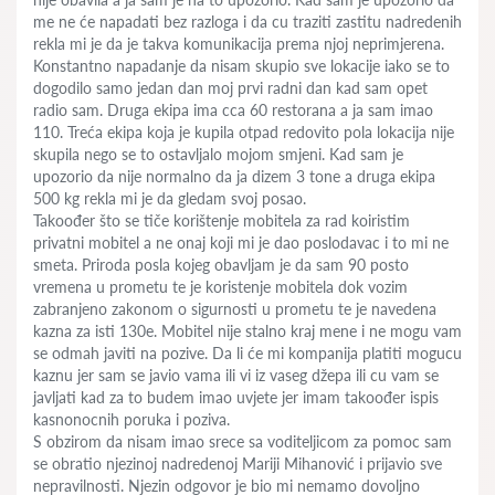
me ne će napadati bez razloga i da cu traziti zastitu nadredenih
rekla mi je da je takva komunikacija prema njoj neprimjerena.
Konstantno napadanje da nisam skupio sve lokacije iako se to
dogodilo samo jedan dan moj prvi radni dan kad sam opet
radio sam. Druga ekipa ima cca 60 restorana a ja sam imao
110. Treća ekipa koja je kupila otpad redovito pola lokacija nije
skupila nego se to ostavljalo mojom smjeni. Kad sam je
upozorio da nije normalno da ja dizem 3 tone a druga ekipa
500 kg rekla mi je da gledam svoj posao.
Takoođer što se tiče korištenje mobitela za rad koiristim
privatni mobitel a ne onaj koji mi je dao poslodavac i to mi ne
smeta. Priroda posla kojeg obavljam je da sam 90 posto
vremena u prometu te je koristenje mobitela dok vozim
zabranjeno zakonom o sigurnosti u prometu te je navedena
kazna za isti 130e. Mobitel nije stalno kraj mene i ne mogu vam
se odmah javiti na pozive. Da li će mi kompanija platiti mogucu
kaznu jer sam se javio vama ili vi iz vaseg džepa ili cu vam se
javljati kad za to budem imao uvjete jer imam takoođer ispis
kasnonocnih poruka i poziva.
S obzirom da nisam imao srece sa voditeljicom za pomoc sam
se obratio njezinoj nadredenoj Mariji Mihanović i prijavio sve
nepravilnosti. Njezin odgovor je bio mi nemamo dovoljno