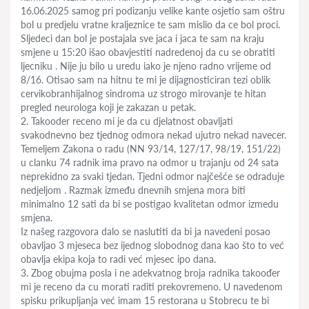
16.06.2025 samog pri podizanju velike kante osjetio sam oštru
bol u predjelu vratne kraljeznice te sam mislio da ce bol proci.
Sljedeci dan bol je postajala sve jaca i jaca te sam na kraju
smjene u 15:20 išao obavjestiti nadredenoj da cu se obratiti
ljecniku . Nije ju bilo u uredu iako je njeno radno vrijeme od
8/16. Otisao sam na hitnu te mi je dijagnosticiran tezi oblik
cervikobranhijalnog sindroma uz strogo mirovanje te hitan
pregled neurologa koji je zakazan u petak.
2. Takooder receno mi je da cu djelatnost obavljati
svakodnevno bez tjednog odmora nekad ujutro nekad navecer.
Temeljem Zakona o radu (NN 93/14, 127/17, 98/19, 151/22)
u clanku 74 radnik ima pravo na odmor u trajanju od 24 sata
neprekidno za svaki tjedan. Tjedni odmor najčešće se odraduje
nedjeljom . Razmak između dnevnih smjena mora biti
minimalno 12 sati da bi se postigao kvalitetan odmor izmedu
smjena.
Iz našeg razgovora dalo se naslutiti da bi ja navedeni posao
obavljao 3 mjeseca bez ijednog slobodnog dana kao što to već
obavlja ekipa koja to radi već mjesec ipo dana.
3. Zbog obujma posla i ne adekvatnog broja radnika takoođer
mi je receno da cu morati raditi prekovremeno. U navedenom
spisku prikupljanja već imam 15 restorana u Stobrecu te bi