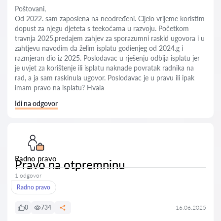
Poštovani,
Od 2022. sam zaposlena na neodređeni. Cijelo vrijeme koristim
dopust za njegu djeteta s teekoćama u razvoju. Početkom
travnja 2025.predajem zahjev za sporazumni raskid ugovora i u
zahtjevu navodim da želim isplatu godienjeg od 2024.g i
razmjeran dio iz 2025. Poslodavac u rješenju odbija isplatu jer
je uvjet za korištenje ili isplatu naknade povratak radnika na
rad, a ja sam raskinula ugovor. Poslodavac je u pravu ili ipak
imam pravo na isplatu? Hvala
Idi na odgovor
Radno pravo
Pravo na otpremninu
1 odgovor
Radno pravo
0
734
16.06.2025