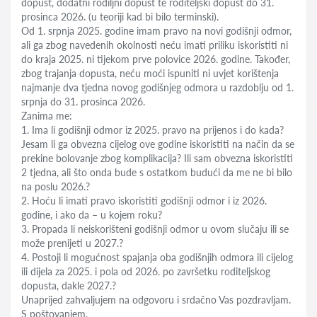
dopust, dodatni rodiljni dopust te roditeljski dopust do 31.
prosinca 2026. (u teoriji kad bi bilo terminski).
Od 1. srpnja 2025. godine imam pravo na novi godišnji odmor,
ali ga zbog navedenih okolnosti neću imati priliku iskoristiti ni
do kraja 2025. ni tijekom prve polovice 2026. godine. Također,
zbog trajanja dopusta, neću moći ispuniti ni uvjet korištenja
najmanje dva tjedna novog godišnjeg odmora u razdoblju od 1.
srpnja do 31. prosinca 2026.
Zanima me:
1. Ima li godišnji odmor iz 2025. pravo na prijenos i do kada?
Jesam li ga obvezna cijelog ove godine iskoristiti na način da se
prekine bolovanje zbog komplikacija? Ili sam obvezna iskoristiti
2 tjedna, ali što onda bude s ostatkom budući da me ne bi bilo
na poslu 2026.?
2. Hoću li imati pravo iskoristiti godišnji odmor i iz 2026.
godine, i ako da – u kojem roku?
3. Propada li neiskorišteni godišnji odmor u ovom slučaju ili se
može prenijeti u 2027.?
4. Postoji li mogućnost spajanja oba godišnjih odmora ili cijelog
ili dijela za 2025. i pola od 2026. po završetku roditeljskog
dopusta, dakle 2027.?
Unaprijed zahvaljujem na odgovoru i srdačno Vas pozdravljam.
S poštovanjem,