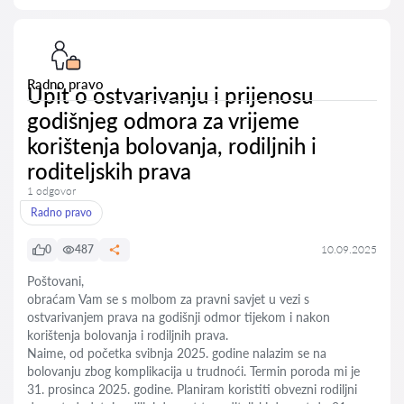
Radno pravo
Upit o ostvarivanju i prijenosu
godišnjeg odmora za vrijeme
korištenja bolovanja, rodiljnih i
roditeljskih prava
1 odgovor
Radno pravo
0
487
10.09.2025
Poštovani,
obraćam Vam se s molbom za pravni savjet u vezi s
ostvarivanjem prava na godišnji odmor tijekom i nakon
korištenja bolovanja i rodiljnih prava.
Naime, od početka svibnja 2025. godine nalazim se na
bolovanju zbog komplikacija u trudnoći. Termin poroda mi je
31. prosinca 2025. godine. Planiram koristiti obvezni rodiljni