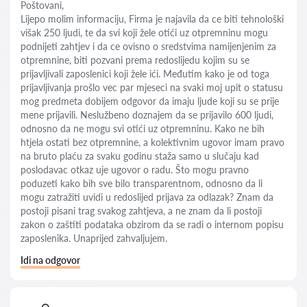
Poštovani,
Lijepo molim informaciju, Firma je najavila da ce biti tehnološki
višak 250 ljudi, te da svi koji žele otići uz otpremninu mogu
podnijeti zahtjev i da ce ovisno o sredstvima namijenjenim za
otpremnine, biti pozvani prema redoslijedu kojim su se
prijavljivali zaposlenici koji žele ići. Međutim kako je od toga
prijavljivanja prošlo vec par mjeseci na svaki moj upit o statusu
mog predmeta dobijem odgovor da imaju ljude koji su se prije
mene prijavili. Neslužbeno doznajem da se prijavilo 600 ljudi,
odnosno da ne mogu svi otići uz otpremninu. Kako ne bih
htjela ostati bez otpremnine, a kolektivnim ugovor imam pravo
na bruto plaću za svaku godinu staža samo u slučaju kad
poslodavac otkaz uje ugovor o radu. Što mogu pravno
poduzeti kako bih sve bilo transparentnom, odnosno da li
mogu zatražiti uvidi u redoslijed prijava za odlazak? Znam da
postoji pisani trag svakog zahtjeva, a ne znam da li postoji
zakon o zaštiti podataka obzirom da se radi o internom popisu
zaposlenika. Unaprijed zahvaljujem.
Idi na odgovor