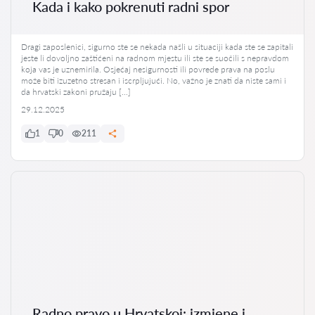
Kada i kako pokrenuti radni spor
Dragi zaposlenici, sigurno ste se nekada našli u situaciji kada ste se zapitali
jeste li dovoljno zaštićeni na radnom mjestu ili ste se suočili s nepravdom
koja vas je uznemirila. Osjećaj nesigurnosti ili povrede prava na poslu
može biti izuzetno stresan i iscrpljujući. No, važno je znati da niste sami i
da hrvatski zakoni pružaju […]
29.12.2025
1
0
211
Radno pravo u Hrvatskoj: izmjene i