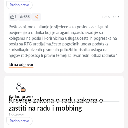
Radno pravo
1
858
12.07.2025
Poštovani, moje pitanje je sljedece-ako poslodavac izgubi
povjerenje u radnika koji je arogantan,često svadljiv sa
kolegama na poslu i korisnicima usluga,ucestalih pogresaka na
poslu sa RTG uredjajima,često pogrešnih unosa podataka
korisnika,dobivenih pismenih pritužbi korisnika usluga na
njegov rad-postoji li pravni temelj za izvanredni otkaz radniku?
Idi na odgovor
Radno pravo
Krsenje zakona o radu zakona o
zastiti na radu i mobbing
1 odgovor
Radno pravo