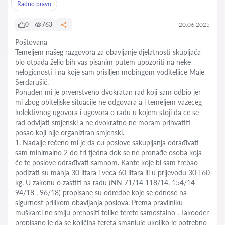
Radno pravo
0
763
20.06.2025
Poštovana
Temeljem našeg razgovora za obavljanje djelatnosti skupljača
bio otpada želio bih vas pisanim putem upozoriti na neke
nelogicnosti i na koje sam prisiljen mobingom voditeljice Maje
Serdarušić.
Ponuden mi je prvenstveno dvokratan rad koji sam odbio jer
mi zbog obiteljske situacije ne odgovara a i temeljem vazeceg
kolektivnog ugovora i ugovora o radu u kojem stoji da ce se
rad odvijati smjenski a ne dvokratno ne moram prihvatiti
posao koji nije organiziran smjenski.
1. Nadalje rečeno mi je da cu poslove sakupljanja odrađivati
sam minimalno 2 do tri tjedna dok se ne pronađe osoba koja
če te poslove odrađivati samnom. Kante koje bi sam trebao
podizati su manja 30 litara i veca 60 litara ili u prijevodu 30 i 60
kg. U zakonu o zastiti na radu (NN 71/14 118/14, 154/14
94/18 , 96/18) propisane su odredbe koje se odnose na
sigurnost prilikom obavljanja poslova. Prema pravilniku
muškarci ne smiju prenositi tolike terete samostalno . Takooder
propisano je da se količina tereta smanjuje ukoliko je potrebno