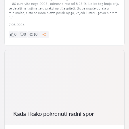
— 80 eura više nego 2025., odnosno rast od 8,25 %. No iza tog broja kriju
se detalji na kojima se u praksi najviše griješi: što se uopće ubraja u
minimalac, a što se mora platiti povrh njega, vrijedi li stari ugovor s nižim
[…]
7.08.2026
0
0
10
Kada i kako pokrenuti radni spor