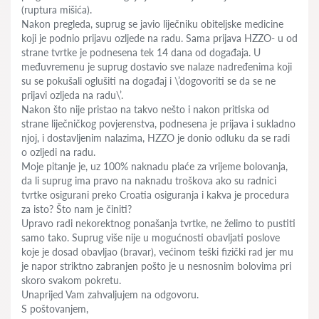
(ruptura mišića).
Nakon pregleda, suprug se javio liječniku obiteljske medicine
koji je podnio prijavu ozljede na radu. Sama prijava HZZO- u od
strane tvrtke je podnesena tek 14 dana od događaja. U
međuvremenu je suprug dostavio sve nalaze nadređenima koji
su se pokušali oglušiti na događaj i \’dogovoriti se da se ne
prijavi ozljeda na radu\’.
Nakon što nije pristao na takvo nešto i nakon pritiska od
strane liječničkog povjerenstva, podnesena je prijava i sukladno
njoj, i dostavljenim nalazima, HZZO je donio odluku da se radi
o ozljedi na radu.
Moje pitanje je, uz 100% naknadu plaće za vrijeme bolovanja,
da li suprug ima pravo na naknadu troškova ako su radnici
tvrtke osigurani preko Croatia osiguranja i kakva je procedura
za isto? Što nam je činiti?
Upravo radi nekorektnog ponašanja tvrtke, ne želimo to pustiti
samo tako. Suprug više nije u mogućnosti obavljati poslove
koje je dosad obavljao (bravar), većinom teški fizički rad jer mu
je napor striktno zabranjen pošto je u nesnosnim bolovima pri
skoro svakom pokretu.
Unaprijed Vam zahvaljujem na odgovoru.
S poštovanjem,