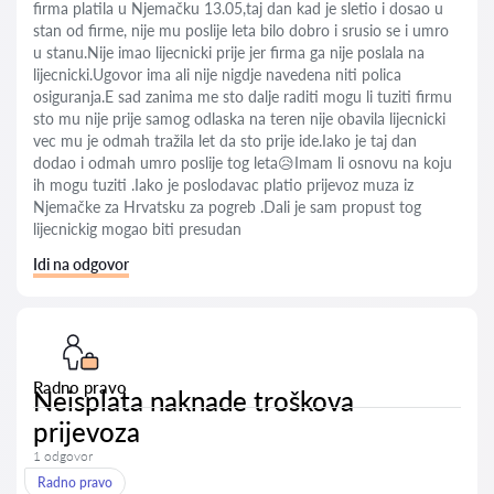
firma platila u Njemačku 13.05,taj dan kad je sletio i dosao u
stan od firme, nije mu poslije leta bilo dobro i srusio se i umro
u stanu.Nije imao lijecnicki prije jer firma ga nije poslala na
lijecnicki.Ugovor ima ali nije nigdje navedena niti polica
osiguranja.E sad zanima me sto dalje raditi mogu li tuziti firmu
sto mu nije prije samog odlaska na teren nije obavila lijecnicki
vec mu je odmah tražila let da sto prije ide.Iako je taj dan
dodao i odmah umro poslije tog leta😥Imam li osnovu na koju
ih mogu tuziti .Iako je poslodavac platio prijevoz muza iz
Njemačke za Hrvatsku za pogreb .Dali je sam propust tog
lijecnickig mogao biti presudan
Idi na odgovor
Radno pravo
Neisplata naknade troškova
prijevoza
1 odgovor
Radno pravo