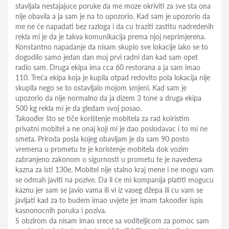
stavljala nestajajuce poruke da me moze okriviti za sve sta ona
nije obavila a ja sam je na to upozorio. Kad sam je upozorio da
me ne će napadati bez razloga i da cu traziti zastitu nadredenih
rekla mi je da je takva komunikacija prema njoj neprimjerena.
Konstantno napadanje da nisam skupio sve lokacije iako se to
dogodilo samo jedan dan moj prvi radni dan kad sam opet
radio sam. Druga ekipa ima cca 60 restorana a ja sam imao
110. Treća ekipa koja je kupila otpad redovito pola lokacija nije
skupila nego se to ostavljalo mojom smjeni. Kad sam je
upozorio da nije normalno da ja dizem 3 tone a druga ekipa
500 kg rekla mi je da gledam svoj posao.
Takoođer što se tiče korištenje mobitela za rad koiristim
privatni mobitel a ne onaj koji mi je dao poslodavac i to mi ne
smeta. Priroda posla kojeg obavljam je da sam 90 posto
vremena u prometu te je koristenje mobitela dok vozim
zabranjeno zakonom o sigurnosti u prometu te je navedena
kazna za isti 130e. Mobitel nije stalno kraj mene i ne mogu vam
se odmah javiti na pozive. Da li će mi kompanija platiti mogucu
kaznu jer sam se javio vama ili vi iz vaseg džepa ili cu vam se
javljati kad za to budem imao uvjete jer imam takoođer ispis
kasnonocnih poruka i poziva.
S obzirom da nisam imao srece sa voditeljicom za pomoc sam