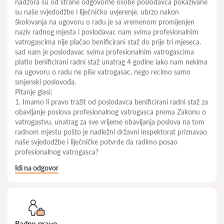
nadzora su od strane odgovorne osobe poslodavca pokazivane
su naše svjedodžbe i liječničko uvjerenje. ubrzo nakon
školovanja na ugovoru o radu je sa vremenom promijenjen
naziv radnog mjesta i poslodavac nam svima profesionalnim
vatrogascima nije plačao benificirani staž do prije tri mjeseca.
sad nam je poslodavac svima profesionalnim vatrogascima
platio benificirani radni staž unatrag 4 godine iako nam nekima
na ugovoru o radu ne piše vatrogasac, nego recimo samo
smjenski poslovođa.
Pitanje glasi:
1. Imamo li pravo tražit od poslodavca benificirani radni staž za
obavljanje poslova profesionalnog vatrogasca prema Zakonu o
vatrogastvu, unatrag za sve vrijeme obavljanja poslova na tom
radnom mjestu pošto je nadležni državni inspektorat priznavao
naše svjedodžbe i liječničke potvrde da radimo posao
profesionalnog vatrogasca?
Idi na odgovor
Radno pravo