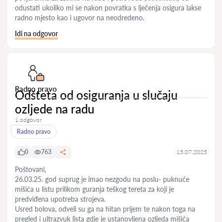
odustati ukoliko mi se nakon povratka s lječenja osigura lakse
radno mjesto kao i ugovor na neodredeno.
Idi na odgovor
Radno pravo
Odšteta od osiguranja u slučaju
ozljede na radu
1 odgovor
Radno pravo
0
763
15.07.2025
Poštovani,
26.03.25. god suprug je imao nezgodu na poslu- puknuće
mišića u listu prilikom guranja teškog tereta za koji je
predviđena upotreba strojeva.
Usred bolova, odveli su ga na hitan prijem te nakon toga na
pregled i ultrazvuk lista gdje je ustanovljena ozljeda mišića