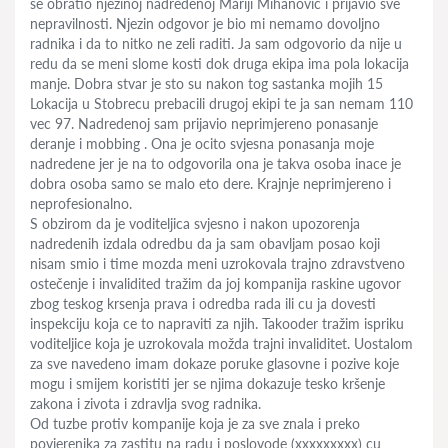
se obratio njezinoj nadredenoj Mariji Mihanović i prijavio sve
nepravilnosti. Njezin odgovor je bio mi nemamo dovoljno
radnika i da to nitko ne zeli raditi. Ja sam odgovorio da nije u
redu da se meni slome kosti dok druga ekipa ima pola lokacija
manje. Dobra stvar je sto su nakon tog sastanka mojih 15
Lokacija u Stobrecu prebacili drugoj ekipi te ja san nemam 110
vec 97. Nadredenoj sam prijavio neprimjereno ponasanje
deranje i mobbing . Ona je ocito svjesna ponasanja moje
nadredene jer je na to odgovorila ona je takva osoba inace je
dobra osoba samo se malo eto dere. Krajnje neprimjereno i
neprofesionalno.
S obzirom da je voditeljica svjesno i nakon upozorenja
nadredenih izdala odredbu da ja sam obavljam posao koji
nisam smio i time mozda meni uzrokovala trajno zdravstveno
ostečenje i invalidited tražim da joj kompanija raskine ugovor
zbog teskog krsenja prava i odredba rada ili cu ja dovesti
inspekciju koja ce to napraviti za njih. Takooder tražim ispriku
voditeljice koja je uzrokovala možda trajni invaliditet. Uostalom
za sve navedeno imam dokaze poruke glasovne i pozive koje
mogu i smijem koristiti jer se njima dokazuje tesko kršenje
zakona i zivota i zdravlja svog radnika.
Od tuzbe protiv kompanije koja je za sve znala i preko
povjerenika za zastitu na radu i poslovode (xxxxxxxxx) cu