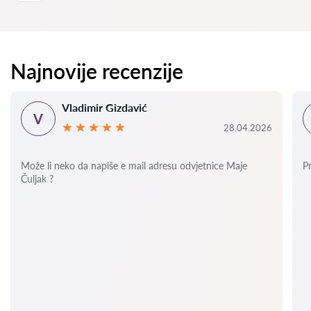
Najnovije recenzije
Vladimir Gizdavić
V
28.04.2026
Može li neko da napiše e mail adresu odvjetnice Maje
P
Čuljak ?