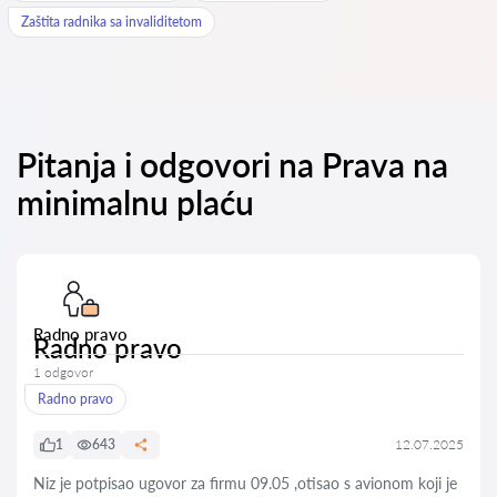
Zaštita radnika sa invaliditetom
Pitanja i odgovori na Prava na
minimalnu plaću
Radno pravo
Radno pravo
1 odgovor
Radno pravo
1
643
12.07.2025
Niz je potpisao ugovor za firmu 09.05 ,otisao s avionom koji je