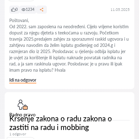
0
1234
11.05.2025
Poštovani,
Od 2022. sam zaposlena na neodređeni. Cijelo vrijeme koristim
dopust za njegu djeteta s teekoćama u razvoju. Početkom
travnja 2025.predajem zahjev za sporazumni raskid ugovora i u
zahtjevu navodim da želim isplatu godienjeg od 2024.g i
razmjeran dio iz 2025. Poslodavac u rješenju odbija isplatu jer
je uvjet za korištenje ili isplatu naknade povratak radnika na
rad, a ja sam raskinula ugovor. Poslodavac je u pravu ili ipak
imam pravo na isplatu? Hvala
Idi na odgovor
Radno pravo
Krsenje zakona o radu zakona o
zastiti na radu i mobbing
1 odgovor