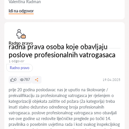
Valentina Radman
Idi na odgovor
Radno pravo
radna prava osoba koje obavljaju
poslove profesionalnih vatrogasaca
1 odgovor
Radno pravo
0
787
19.04.2025
prije 20 godina poslodavac nas je uputio na školovanje /
prekvalifikaciju za profesionalnog vatrogasca jer rješenjem o
kategorizaciji objekata zaštite od požara (2a kategorija) treba
imati stalno dežurstvo određenog broja profesionalnih
vatrogasaca. poslove profesionalnog vatrogasca smo obavljali
sve ove godine uz redovite liječničke preglede po točki 14.
pravilnika o posebnim uvjetima rada i kod svakog inspekcijskog