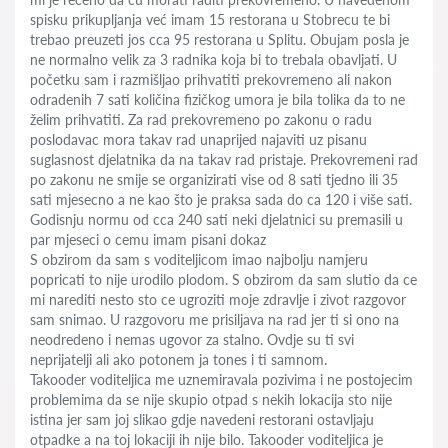
spisku prikupljanja već imam 15 restorana u Stobrecu te bi
trebao preuzeti jos cca 95 restorana u Splitu. Obujam posla je
ne normalno velik za 3 radnika koja bi to trebala obavljati. U
početku sam i razmišljao prihvatiti prekovremeno ali nakon
odradenih 7 sati količina fizičkog umora je bila tolika da to ne
želim prihvatiti. Za rad prekovremeno po zakonu o radu
poslodavac mora takav rad unaprijed najaviti uz pisanu
suglasnost djelatnika da na takav rad pristaje. Prekovremeni rad
po zakonu ne smije se organizirati vise od 8 sati tjedno ili 35
sati mjesecno a ne kao što je praksa sada do ca 120 i više sati.
Godisnju normu od cca 240 sati neki djelatnici su premasili u
par mjeseci o cemu imam pisani dokaz
S obzirom da sam s voditeljicom imao najbolju namjeru
popricati to nije urodilo plodom. S obzirom da sam slutio da ce
mi narediti nesto sto ce ugroziti moje zdravlje i zivot razgovor
sam snimao. U razgovoru me prisiljava na rad jer ti si ono na
neodredeno i nemas ugovor za stalno. Ovdje su ti svi
neprijatelji ali ako potonem ja tones i ti samnom.
Takooder voditeljica me uznemiravala pozivima i ne postojecim
problemima da se nije skupio otpad s nekih lokacija sto nije
istina jer sam joj slikao gdje navedeni restorani ostavljaju
otpadke a na toj lokaciji ih nije bilo. Takooder voditeljica je