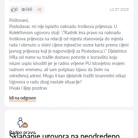
0
560
12.07.2025
Poštovani,
Poslodavac mi nije isplatio naknadu troškova prijevoza. U
Kolektivnom ugovoru stoji: \”Radnik ima pravo na naknadu
troškova prijevoza na relaciji od mjesta stanovanja do mjesta
rada i obrnuto u visini cijene mjesečne vozne karte prema cijeni
javnog prijevoza koji je najpovoljniji za Poslodavca.\” Djelatnice
HRa od mene su tražile dostavu potvrde o boravištu koju
nisam uspio ishoditi jer je radno vrijeme PU istovjetno mojem
radnom vremenu, ali sam potpisao Izjavu da živim na
određenoj adresi. Mogu li kao djelatnik tražiti izvanredni otkaz
Ugovora o radu zbog nastale situacije?
Hvala i lijep pozdrav
Idi na odgovor
Radno pravo
Sklapanje ugovora na neodredeno