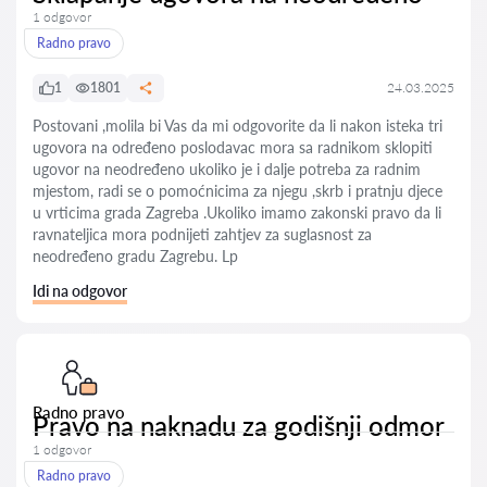
1 odgovor
Radno pravo
1
1801
24.03.2025
Postovani ,molila bi Vas da mi odgovorite da li nakon isteka tri
ugovora na određeno poslodavac mora sa radnikom sklopiti
ugovor na neodređeno ukoliko je i dalje potreba za radnim
mjestom, radi se o pomoćnicima za njegu ,skrb i pratnju djece
u vrticima grada Zagreba .Ukoliko imamo zakonski pravo da li
ravnateljica mora podnijeti zahtjev za suglasnost za
neodređeno gradu Zagrebu. Lp
Idi na odgovor
Radno pravo
Pravo na naknadu za godišnji odmor
1 odgovor
Radno pravo