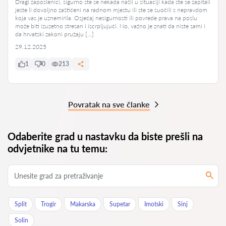
Dragi zaposlenici, sigurno ste se nekada našli u situaciji kada ste se zapitali
jeste li dovoljno zaštićeni na radnom mjestu ili ste se suočili s nepravdom
koja vas je uznemirila. Osjećaj nesigurnosti ili povrede prava na poslu
može biti izuzetno stresan i iscrpljujući. No, važno je znati da niste sami i
da hrvatski zakoni pružaju […]
29.12.2025
1
0
213
Povratak na sve članke
Odaberite grad u nastavku da biste prešli na
odvjetnike na tu temu:
Split
Trogir
Makarska
Supetar
Imotski
Sinj
Solin