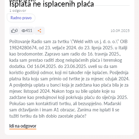
Isplata ne isplacenih plaća
1 odgovor
Radno pravo
0
411
10.09.2025
Poštovanje Radio sam za tvrtku \”Weld with us j. d. o. o.\” OIB
19824280674, od 23. veljače 2024. do 23. lipnja 2025. u Italiji
kao brodomonter. Zapravo sam radio do 16. travnja 2025.,
kada sam prestao raditi zbog neisplaćenih plaća i terenskog
dodatka. Od 16.04.2025. do 23.06.2025. uveli su da sam
koristio godišnji odmor, koji mi također nije isplaćen. Posljednja
platna lista koju sam primio od tvrtke je za mjesec ožujak 2024.
A posljednja uplata u banci koja je zadržana kao plaća bila je za
mjesec listopad 2024. Nakon toga su bile uplate koje su
zadržane kao predujmovi koji pokrivaju plaću do siječnja 2025.
Pokušao sam kontaktirati tvrtku, ali bezuspješno. Mađarski
sam državljanin i imam A1 obrazac. Zanima me isplati li se
tužiti tvrtku da bih dobio zaostale plaće?
Idi na odgovor