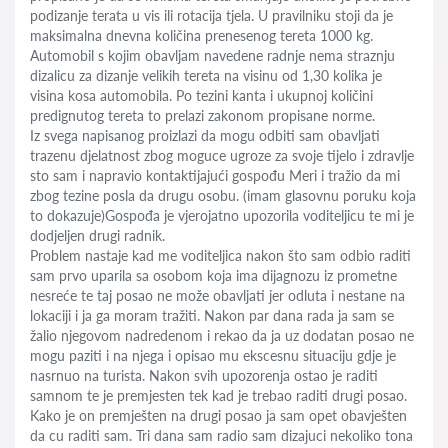
podizanje terata u vis ili rotacija tjela. U pravilniku stoji da je
maksimalna dnevna količina prenesenog tereta 1000 kg.
Automobil s kojim obavljam navedene radnje nema straznju
dizalicu za dizanje velikih tereta na visinu od 1,30 kolika je
visina kosa automobila. Po tezini kanta i ukupnoj količini
predignutog tereta to prelazi zakonom propisane norme.
Iz svega napisanog proizlazi da mogu odbiti sam obavljati
trazenu djelatnost zbog moguce ugroze za svoje tijelo i zdravlje
sto sam i napravio kontaktijajući gospođu Meri i tražio da mi
zbog tezine posla da drugu osobu. (imam glasovnu poruku koja
to dokazuje)Gospođa je vjerojatno upozorila voditeljicu te mi je
dodjeljen drugi radnik.
Problem nastaje kad me voditeljica nakon što sam odbio raditi
sam prvo uparila sa osobom koja ima dijagnozu iz prometne
nesreće te taj posao ne može obavljati jer odluta i nestane na
lokaciji i ja ga moram tražiti. Nakon par dana rada ja sam se
žalio njegovom nadredenom i rekao da ja uz dodatan posao ne
mogu paziti i na njega i opisao mu ekscesnu situaciju gdje je
nasrnuo na turista. Nakon svih upozorenja ostao je raditi
samnom te je premjesten tek kad je trebao raditi drugi posao.
Kako je on premješten na drugi posao ja sam opet obavješten
da cu raditi sam. Tri dana sam radio sam dizajuci nekoliko tona