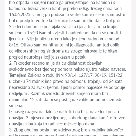
bio otpada u smjeni rucno ga premjestajuci na kamion i s
kamiona. Tezina velikih kanti je preko 60kg. Trećeg dana rada
16.06.2025 samog pri podizanju velike kante osjetio sam oštru
bol u predjelu vratne kraljeznice te sam mislio da ce bol proci.
Sljedeci dan bol je postajala sve jaca i jaca te sam na kraju
smjene u 15:20 išao obavjestiti nadredenoj da cu se obratiti
ljecniku . Nije ju bilo u uredu iako je njeno radno vrijeme od
8/16. Otisao sam na hitnu te mi je dijagnosticiran tezi oblik
cervikobranhijalnog sindroma uz strogo mirovanje te hitan
pregled neurologa koji je zakazan u petak.
2. Takooder receno mi je da cu djelatnost obavljati
svakodnevno bez tjednog odmora nekad ujutro nekad navecer.
Temeljem Zakona o radu (NN 93/14, 127/17, 98/19, 151/22)
u clanku 74 radnik ima pravo na odmor u trajanju od 24 sata
neprekidno za svaki tjedan. Tjedni odmor najčešće se odraduje
nedjeljom . Razmak između dnevnih smjena mora biti
minimalno 12 sati da bi se postigao kvalitetan odmor izmedu
smjena.
Iz našeg razgovora dalo se naslutiti da bi ja navedeni posao
obavljao 3 mjeseca bez ijednog slobodnog dana kao što to već
obavlja ekipa koja to radi već mjesec ipo dana.
3. Zbog obujma posla i ne adekvatnog broja radnika takoođer
mi je receno da cu morati raditi prekovremeno. U navedenom