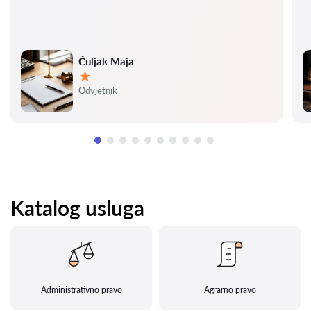
Čuljak Maja
Ocjena:
Odvjetnik
Katalog usluga
Administrativno pravo
Agrarno pravo