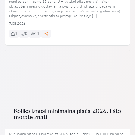
nemilosrdan — samo 15 dana. U Hrvatskoj otkaz mora biti pisani,
obrazložen i uredno dostavljen, a ovisno o vrsti otkaza pripada vam
otkazni rok i otpremnina (najmanje trećina plaće za svaku godinu rada).
Objašnjavamo koje vrste otkaza postoje, koliko traje […]
7.08.2026
1
0
11
Koliko iznosi minimalna plaća 2026. i što
morate znati
Minimalna plaća u Hrvatskoj za 2026. godinu iznosi 1.050,00 eura bruto