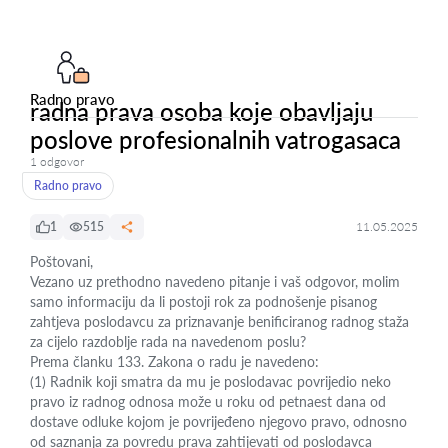
Radno pravo
radna prava osoba koje obavljaju
poslove profesionalnih vatrogasaca
1 odgovor
Radno pravo
1
515
11.05.2025
Poštovani,
Vezano uz prethodno navedeno pitanje i vaš odgovor, molim
samo informaciju da li postoji rok za podnošenje pisanog
zahtjeva poslodavcu za priznavanje benificiranog radnog staža
za cijelo razdoblje rada na navedenom poslu?
Prema članku 133. Zakona o radu je navedeno:
(1) Radnik koji smatra da mu je poslodavac povrijedio neko
pravo iz radnog odnosa može u roku od petnaest dana od
dostave odluke kojom je povrijeđeno njegovo pravo, odnosno
od saznanja za povredu prava zahtijevati od poslodavca