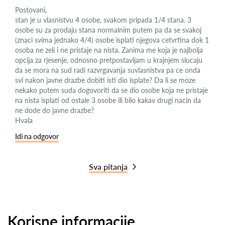
Postovani,
stan je u vlasnistvu 4 osobe, svakom pripada 1/4 stana. 3
osobe su za prodaju stana normalnim putem pa da se svakoj
(znaci svima jednako 4/4) osobe isplati njegova cetvrtina dok 1
osoba ne zeli i ne pristaje na nista. Zanima me koja je najbolja
opcija za rjesenje, odnosno pretpostavljam u krajnjem slucaju
da se mora na sud radi razvrgavanja suvlasnistva pa ce onda
svi nakon javne drazbe dobiti isti dio isplate? Da li se moze
nekako putem suda dogovoriti da se dio osobe koja ne pristaje
na nista isplati od ostale 3 osobe ili bilo kakav drugi nacin da
ne dode do javne drazbe?
Hvala
Idi na odgovor
Sva pitanja
Korisne informacije