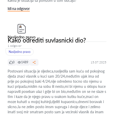
kakva je situacija sa porezom u tom slučaju?
Idi na odgovor
Nasljedno pravo
Kako odrediti suvlasnicki dio?
1 odgovor
Nasljedno pravo
0
1489
15.07.2025
Postovani situacija je sljedeca,nasljedila sam kuću od pokojnog
djeda znaci vlasnik u kuci sam 20/24,međutim ujak ima od
prije po pokojnoj baki 4/24,nije odredeno tocno sto njemu u
kuci pripada,mislim na sobu ili nesto,mi bi njemu u sklopu kuce
napravili poseban ulaz i gdje bi on bio,međutim on se ne slaze s
tim i kaze da je njego pravu u svakom kutku kuće,znaci on
moze kuhati u mojoj kuhinji,djeliti kupaonicu,dnevni boravak i
slicno.Ja ne zelim posto imsm supruga i dvoje djece i zelimo
imati svoj mir smatram posto sam ja vecinski vlasnik da imam