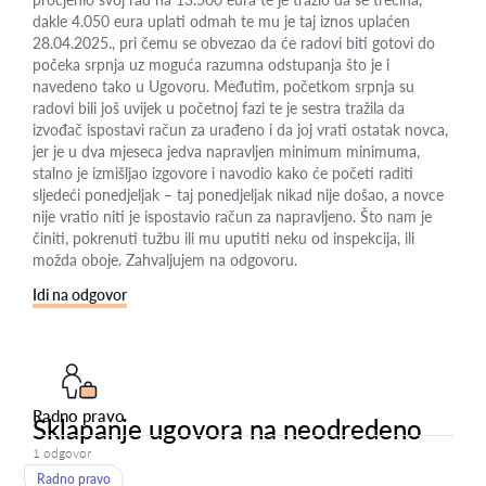
dakle 4.050 eura uplati odmah te mu je taj iznos uplaćen
28.04.2025., pri čemu se obvezao da će radovi biti gotovi do
počeka srpnja uz moguća razumna odstupanja što je i
navedeno tako u Ugovoru. Međutim, početkom srpnja su
radovi bili još uvijek u početnoj fazi te je sestra tražila da
izvođač ispostavi račun za urađeno i da joj vrati ostatak novca,
jer je u dva mjeseca jedva napravljen minimum minimuma,
stalno je izmišljao izgovore i navodio kako će početi raditi
sljedeći ponedjeljak – taj ponedjeljak nikad nije došao, a novce
nije vratio niti je ispostavio račun za napravljeno. Što nam je
činiti, pokrenuti tužbu ili mu uputiti neku od inspekcija, ili
možda oboje. Zahvaljujem na odgovoru.
Idi na odgovor
Radno pravo
Sklapanje ugovora na neodredeno
1 odgovor
Radno pravo