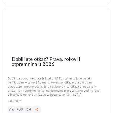
Dobili ste otkaz? Prava, rokovi i
otpremnina u 2026
Dobili ste otkaz i ne znate je li zakonit? Rok za reakciju je kratak i
nemilosrdan — samo 15 dana. U Hrvatskoj otkaz mora biti pisani,
obrazložen i uredno dostavljen, a ovisno o vrsti otkaza pripada vam
otkazni rok i otpremnina (najmanje trećina plaće za svaku godinu rada).
Objašnjavamo koje vrste otkaza postoje, koliko traje […]
7.08.2026
0
0
4