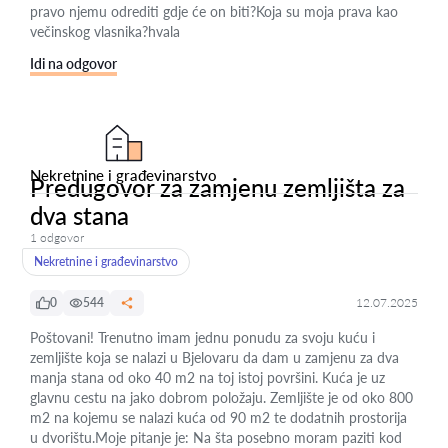
pravo njemu odrediti gdje će on biti?Koja su moja prava kao
večinskog vlasnika?hvala
Idi na odgovor
Nekretnine i građevinarstvo
Predugovor za zamjenu zemljišta za
dva stana
1 odgovor
Nekretnine i građevinarstvo
0
544
12.07.2025
Poštovani! Trenutno imam jednu ponudu za svoju kuću i
zemljište koja se nalazi u Bjelovaru da dam u zamjenu za dva
manja stana od oko 40 m2 na toj istoj površini. Kuća je uz
glavnu cestu na jako dobrom položaju. Zemljište je od oko 800
m2 na kojemu se nalazi kuća od 90 m2 te dodatnih prostorija
u dvorištu.Moje pitanje je: Na šta posebno moram paziti kod