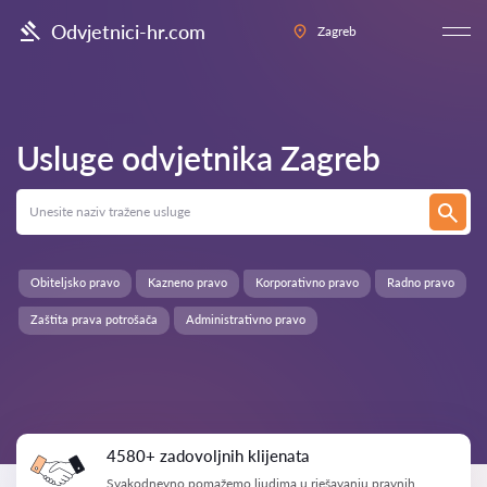
Odvjetnici-hr.com
Zagreb
Usluge odvjetnika
Zagreb
Obiteljsko pravo
Kazneno pravo
Korporativno pravo
Radno pravo
Zaštita prava potrošača
Administrativno pravo
4580+ zadovoljnih klijenata
Svakodnevno pomažemo ljudima u rješavanju pravnih