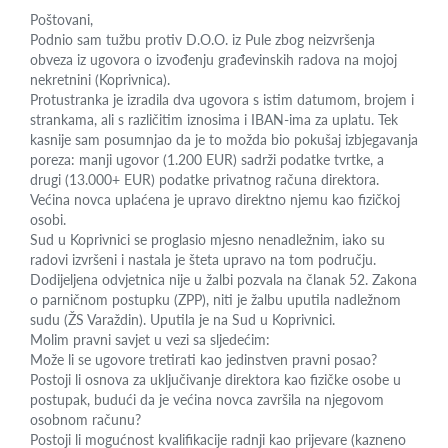
Poštovani,
Podnio sam tužbu protiv D.O.O. iz Pule zbog neizvršenja
obveza iz ugovora o izvođenju građevinskih radova na mojoj
nekretnini (Koprivnica).
Protustranka je izradila dva ugovora s istim datumom, brojem i
strankama, ali s različitim iznosima i IBAN-ima za uplatu. Tek
kasnije sam posumnjao da je to možda bio pokušaj izbjegavanja
poreza: manji ugovor (1.200 EUR) sadrži podatke tvrtke, a
drugi (13.000+ EUR) podatke privatnog računa direktora.
Većina novca uplaćena je upravo direktno njemu kao fizičkoj
osobi.
Sud u Koprivnici se proglasio mjesno nenadležnim, iako su
radovi izvršeni i nastala je šteta upravo na tom području.
Dodijeljena odvjetnica nije u žalbi pozvala na članak 52. Zakona
o parničnom postupku (ZPP), niti je žalbu uputila nadležnom
sudu (ŽS Varaždin). Uputila je na Sud u Koprivnici.
Molim pravni savjet u vezi sa sljedećim:
Može li se ugovore tretirati kao jedinstven pravni posao?
Postoji li osnova za uključivanje direktora kao fizičke osobe u
postupak, budući da je većina novca završila na njegovom
osobnom računu?
Postoji li mogućnost kvalifikacije radnji kao prijevare (kazneno