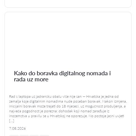
Kako do boravka digitalnog nomada i
rada uz more
Rad s laptopa uz jadransku obalu više nije san — Hrvatska je jedna od
zemalja koje digitalnim nomadima nude poseban boravak. Nakon izmjena,
inicijalni boravak može trajati do 18 mjeseci, uz mogućnost produljenja, a
najveća pogodnost je porezna: dohodak koji nomad zarađuje iz
inozemstva u pravilu se u Hrvatskoj ne oporezuje. No postoje jasni uvjeti
[…]
7.08.2026