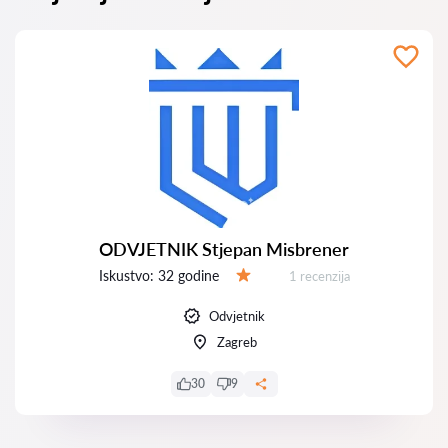
ODVJETNIK Stjepan Misbrener
Iskustvo:
32 godine
Recenzija:
1 recenzija
Ocjena:
Odvjetnik
Zagreb
30
9