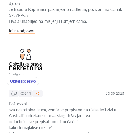
djelo)?
Je li sud u Koprivnici ipak mjesno nadležan, pozivom na članak
52. ZPP-a?
Hvala unaprijed na mišljenju i smjernicama.
Idi na odgovor
Obiteljsko pravo
nekretnina
1 odgovor
Obiteljsko pravo
0
544
10.09.2025
Poštovani
sva nekretnina, kuća, zemlja je prepisana na ujaka koji zivi u
Australiji, odrekao se hrvatskog državljanstva
odlučio je sve prepisati meni, nećakinji
kako to najlakše riješiti?