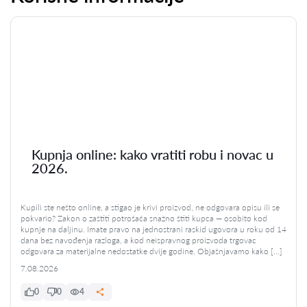
Kupnja online: kako vratiti robu i novac u
2026.
Kupili ste nešto online, a stigao je krivi proizvod, ne odgovara opisu ili se
pokvario? Zakon o zaštiti potrošača snažno štiti kupca — osobito kod
kupnje na daljinu. Imate pravo na jednostrani raskid ugovora u roku od 14
dana bez navođenja razloga, a kod neispravnog proizvoda trgovac
odgovara za materijalne nedostatke dvije godine. Objašnjavamo kako […]
7.08.2026
0
0
4