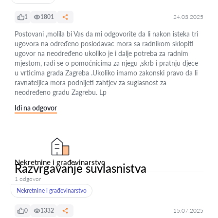
1
1801
24.03.2025
Postovani ,molila bi Vas da mi odgovorite da li nakon isteka tri
ugovora na određeno poslodavac mora sa radnikom sklopiti
ugovor na neodređeno ukoliko je i dalje potreba za radnim
mjestom, radi se o pomoćnicima za njegu ,skrb i pratnju djece
u vrticima grada Zagreba .Ukoliko imamo zakonski pravo da li
ravnateljica mora podnijeti zahtjev za suglasnost za
neodređeno gradu Zagrebu. Lp
Idi na odgovor
Nekretnine i građevinarstvo
Razvrgavanje suvlasnistva
1 odgovor
Nekretnine i građevinarstvo
0
1332
15.07.2025