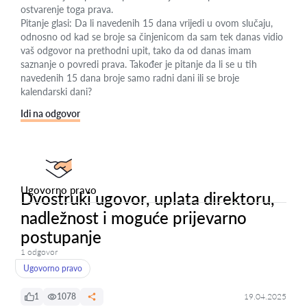
ostvarenje toga prava.
Pitanje glasi: Da li navedenih 15 dana vrijedi u ovom slučaju,
odnosno od kad se broje sa činjenicom da sam tek danas vidio
vaš odgovor na prethodni upit, tako da od danas imam
saznanje o povredi prava. Također je pitanje da li se u tih
navedenih 15 dana broje samo radni dani ili se broje
kalendarski dani?
Idi na odgovor
Ugovorno pravo
Dvostruki ugovor, uplata direktoru,
nadležnost i moguće prijevarno
postupanje
1 odgovor
Ugovorno pravo
1
1078
19.04.2025