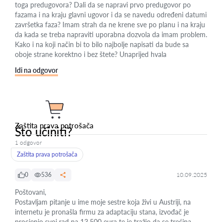
toga predugovora? Dali da se napravi prvo predugovor po
fazama i na kraju glavni ugovor i da se navedu određeni datumi
završetka faza? Imam strah da ne krene sve po planu i na kraju
da kada se treba napraviti uporabna dozvola da imam problem.
Kako i na koji nač̣in bi to bilo najbolje napisati da bude sa
oboje strane korektno i bez štete? Unaprijed hvala
Idi na odgovor
Zaštita prava potrošača
Što učiniti?
1 odgovor
Zaštita prava potrošača
0
536
10.09.2025
Poštovani,
Postavljam pitanje u ime moje sestre koja živi u Austriji, na
internetu je pronašla firmu za adaptaciju stana, izvođač je
procjenio svoj rad na 13.500 eura te je tražio da se trećina,